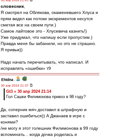
30 апр 2024 21:45
словесник
,
Я смотрел на Облякова, окаменевшего Хлуса и
прям видел как потоки экскрементов несутся
сметая все на своем пути.)
Самое лайтовое это - Хлусевича казнить!)
Уже придумал, что напишу если пропустим.)
Правда меня бы забанили, но это не страшно.
Я привык))
Надо начать перечитывать, что написал. И
исправлять «ошибки» т9
Ehidna
-
30 апр 2024 21:37
Gt3 » 30 апр 2024 21:14
Гол Сашки Филимонова привоз в 98 году?
Да, соперник мяч доставил в штрафную и
заставил ошибиться)) А Джанаев в игре с
конями?
/не могу я этот голешник Филимонова в 99 году
вспоминать... когда дочка родилась и