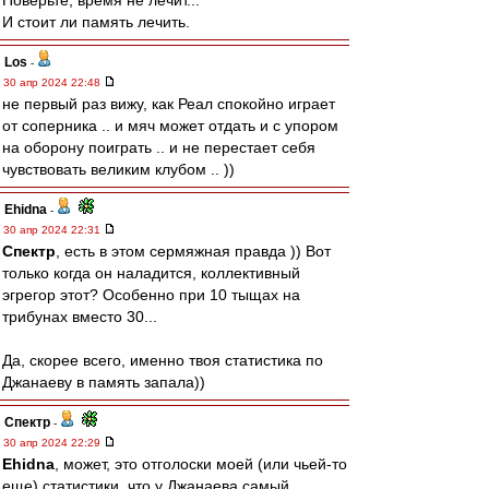
Поверьте, время не лечит...
И стоит ли память лечить.
Los
-
30 апр 2024 22:48
не первый раз вижу, как Реал спокойно играет
от соперника .. и мяч может отдать и с упором
на оборону поиграть .. и не перестает себя
чувствовать великим клубом .. ))
Ehidna
-
30 апр 2024 22:31
Спектр
, есть в этом сермяжная правда )) Вот
только когда он наладится, коллективный
эгрегор этот? Особенно при 10 тыщах на
трибунах вместо 30...
Да, скорее всего, именно твоя статистика по
Джанаеву в память запала))
Спектр
-
30 апр 2024 22:29
Ehidna
, может, это отголоски моей (или чьей-то
еще) статистики, что у Джанаева самый