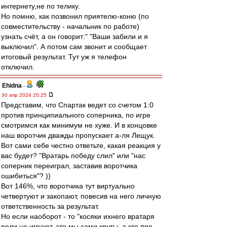
интернету,не по телику.
Но помню, как позвонил приятелю-коню (по
совместительству - начальник по работе)
узнать счёт, а он говорит:" "Ваши забили и я
выключил". А потом сам звонит и сообщает
итоговый результат. Тут уж я телефон
отключил.
Ehidna
-
30 апр 2024 20:25
Представим, что Спартак ведет со счетом 1:0
против принципиального соперника, по игре
смотримся как минимум не хуже. И в концовке
наш воротчик дважды пропускает а-ля Лещук.
Вот сами себе честно ответьте, какая реакция у
вас будет? "Вратарь победу слил" или "нас
соперник переиграл, заставив воротчика
ошибиться"? ))
Вот 146%, что воротчика тут виртуально
четвертуют и закопают, повесив на него личную
ответственность за результат.
Но если наоборот - то "косяки ихнего вратаря
роли не играют, это мы сами круты, а кто про