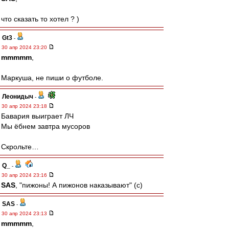
что сказать то хотел ? )
Gt3
-
30 апр 2024 23:20
mmmmm
,
Маркуша, не пиши о футболе.
Леонидыч
-
30 апр 2024 23:18
Бавария выиграет ЛЧ
Мы ёбнем завтра мусоров
Скрольте…
Q_
-
30 апр 2024 23:16
SAS
, "пижоны! А пижонов наказывают" (с)
SAS
-
30 апр 2024 23:13
mmmmm
,