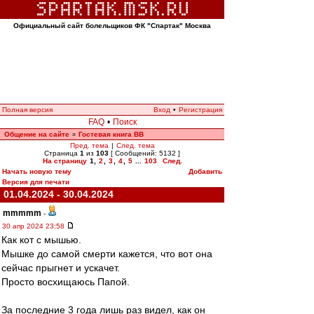
Официальный сайт болельщиков ФК "Спартак" Москва
Полная версия
Вход
•
Регистрация
FAQ
•
Поиск
Общение на сайте
Гостевая книга ВВ
»
Пред. тема
|
След. тема
Страница
1
из
103
[ Сообщений: 5132 ]
На страницу
1
,
2
,
3
,
4
,
5
...
103
След.
Начать новую тему
Добавить
Версия для печати
01.04.2024 - 30.04.2024
mmmmm
-
30 апр 2024 23:58
Как кот с мышью.
Мышке до самой смерти кажется, что вот она
сейчас прыгнет и ускачет.
Просто восхищаюсь Папой.
За последние 3 года лишь раз видел, как он