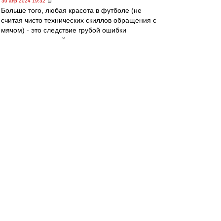
30 апр 2024 19:32
Больше того, любая красота в футболе (не
считая чисто технических скиллов обращения с
мячом) - это следствие грубой ошибки
соперника, который по тем или иным причинам
не принял мер, чтобы ее предотвратить.
Superfuzz
-
30 апр 2024 19:30
Футбола без ошибок не бывает, это аксиома.
Спартачек-Казачек!
-
30 апр 2024 19:27
Squabbler
, согласен . иногда
хочется,воспитание не позволяет...
митхун
-
30 апр 2024 18:39
kuzmichC » 30 апр 2024 17:09
Ошибки игроков Спартака, это ошибки
селекционно
го отдела.
Этот отдел следит за игроками,отбирает тех
кто подходит. Но покупают и денег дают на