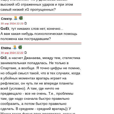
высокий xG отраженных ударов и при этом
самый низкий xG пропущенных?
Спектр
-
30 апр 2024 22:23
GoEt
, тут никаких слов нет, конечно...
А вам какая-нибудь психологическая помощь
положена как пострадавшим?
Ehidna
-
30 апр 2024 22:22
Gt3
, а насчет Джанаева, между тем, статистика
занимательная попадалась. Не только в
Спартаке, а вообще. Я точно цифры не помню,
но общий смысл такой, что в тех случаях, когда
в убойных моментах вратарь играет на
рефлексах, он чуть ли не впереди планеты
всей (условно). А там, где ничто не
предвещало - все не очень. Т.е., проблемы
там, где надо сначала быстро правильно
сообразить, а потом быстро правильно
сделать. В среднем - средний вратарь)) У
Макси такая фигня ярко проявилась осенью