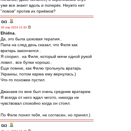
уже все знают вдоль и поперёк. Неужто нет
"ломов" против их приёмов?
Gt3
-
30 апр 2024 21:50
Ehidna
,
Да, это была шоковая терапия..
Папа на след день сказал, что Филя как
вратарь закончился..
Я спорил.. на Филя, который мячи одной рукой
ловил.. все булки хорошо..
Еще помню, как Филю трольнуль вратарь
Украины, потом карма ему вернулась.)
Что-то похожее пустил.
Джанаев по мне был очень средним вратарем.
Я всегда от него ждал чегото, никогда не
чувствовал спокойно когда он стоял.
По Филе понял тебя, не согласен, но принял.)
Gt3
-