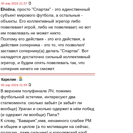
30 апр 2024 21:57
Ehidna
, просто "Спартак" - это единственный
субъект мирового футбола, а остальные -
объекты. Его коллективный эгрегор либо
повелевает игрой, либо не повелевает, но вот
им повелевать не может никто.
Поэтому его действия - это его действия, а
действия соперника - это то, что позволил/
заставил сопернику(а) делать "Спартак". Вот
наладится достаточно сильный коллективный
эгрегор, и будем опять повелевать так, что
соперник ничего не сможет.
Карелин
-
30 апр 2024 21:55
В верхнем полуфинале ЛЧ, помимо
футбольной эстетики, интересуют два
статмомента: сколько забьёт (и забьёт ли
вообще) Ураган и сколько одержит в нём побед
(и одержит ли вообще) Папа?
К слову, "Бавария",нмв, ненамного слабее РМ
в общем и целом (а по мотивации на сейчас,
полагаю, даже сильнее) и королевский клуб