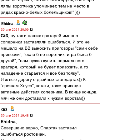
ляпы воротчика упоминает, тем не место в
рядах красно-белых болельщиков!" )))
Ehidna
-
30 апр 2024 20:09
Gt3
, ну так и наших вратарей именно
соперники заставляли ошибаться. И это не
мешало на ВВ выносить приговоры "сами себе
привезли", "если б не воротчик, игра была б
другой", "нам нужно купить нормального
вратаря, который не будет привозить, а то
нападение старается и все без толку".
Я ж всю дорогу о двойных стандартах)) К
"срезкам Хлуса", кстати, тоже приводят
активные действия соперника. В конце концов,
мяч же они доставили к чужим воротам))
Gt3
-
30 апр 2024 19:48
Ehidna
,
Севершено верно, Спартак заставил
ошибиться ростовчан.