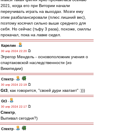
2021, когда его при Витории начали
переучивать играть на выходах. Мозги ему
этим разбалансировали (плюс лишний вес),
поэтому косячил сильно выше среднего для
себя. Но сейчас (тьфу 3 раза), похоже, скиллы
прокачал, пока на лавке сидел.
Карелин
-
30 апр 2024 22:20
Эгрегор Мендель - основоположник учения о
спартаковской наследственности (из
Википедии)
Спектр
-
30 апр 2024 22:19
Gt3
, как говорится, "своей дури хватает" :)))
Gt3
-
30 апр 2024 22:17
Спектр
,
Выпивал сегодня?)
Спектр
-