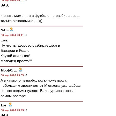
30 апр 2024 23:51
SAS
,
и опять мимо ... я в футболе не разбираюсь ...
только в экономике ... )))
SAS
-
30 апр 2024 23:41
Los
,
Ну что ты здорово разбираешься в
Баварии и Реале!
Крутой аналитик!
Молодец просто!!!
МосфОлд
-
30 апр 2024 23:35
А в каких-то четырёхстах километрах с
небольшим хвостиком от Мюнхена уже шабаш
во всю ведьмы гуляют. Вальпургиева ночь в
самом разгаре...
Los
-
30 апр 2024 23:23
SAS
,