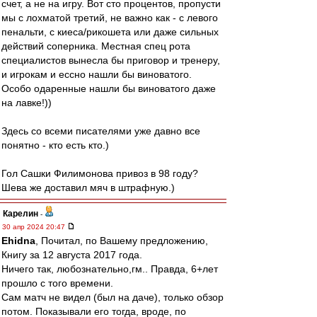
счет, а не на игру. Вот сто процентов, пропусти
мы с лохматой третий, не важно как - с левого
пенальти, с киеса/рикошета или даже сильных
действий соперника. Местная спец рота
специалистов вынесла бы приговор и тренеру,
и игрокам и ессно нашли бы виноватого.
Особо одаренные нашли бы виноватого даже
на лавке!))
Здесь со всеми писателями уже давно все
понятно - кто есть кто.)
Гол Сашки Филимонова привоз в 98 году?
Шева же доставил мяч в штрафную.)
Карелин
-
30 апр 2024 20:47
Ehidna
, Почитал, по Вашему предложению,
Книгу за 12 августа 2017 года.
Ничего так, любознательно,гм.. Правда, 6+лет
прошло с того времени.
Сам матч не видел (был на даче), только обзор
потом. Показывали его тогда, вроде, по