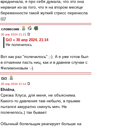
вредничала, я про себя думала, что это она
нервная из-за того, что я на втором месяце
беременности такой жуткий стресс перенесла
(((/
словесник
-
30 апр 2024 21:21
Gt3 » 30 апр 2024, 21:14
Не полечилось
Вот как раз "полечилось" ;-). А я уже готов был
в отчаянии пасть ниц, как и в давнем случае с
Филимоновым :-).
Gt3
-
30 апр 2024 21:14
Ehidna
,
Срезка Хлуса, для меня, не объяснима.
Какого-то давления там небыло, в прыжке
пытался аккуратно скинуть мяч. Не
полечилось.) так бывает.
Обычный болельщик реагирует больше на