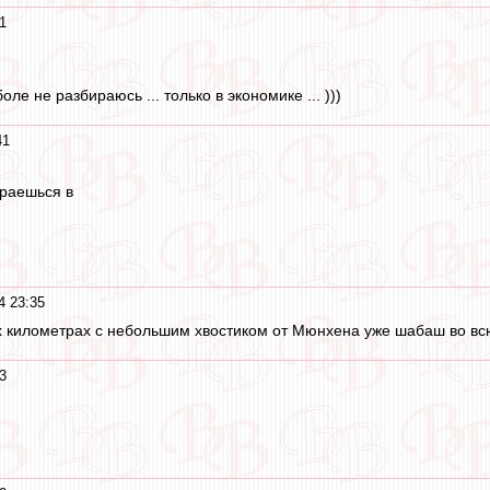
1
боле не разбираюсь ... только в экономике ... )))
41
ираешься в
4 23:35
ах километрах с небольшим хвостиком от Мюнхена уже шабаш во всю
3