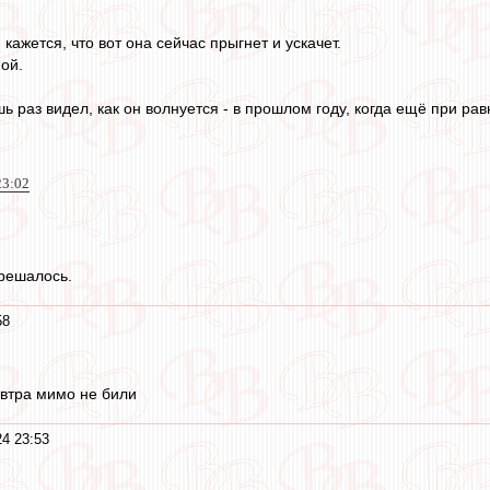
ажется, что вот она сейчас прыгнет и ускачет.
ой.
ь раз видел, как он волнуется - в прошлом году, когда ещё при ра
23:02
 решалось.
58
автра мимо не били
24 23:53