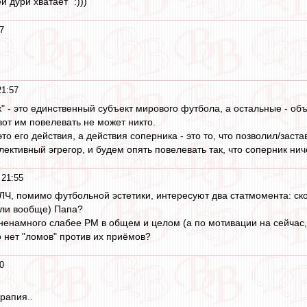
ей дури хватает" :)))
7
21:57
к" - это единственный субъект мирового футбола, а остальные - об
вот им повелевать не может никто.
это его действия, а действия соперника - это то, что позволил/заст
ективный эгрегор, и будем опять повелевать так, что соперник нич
 21:55
Ч, помимо футбольной эстетики, интересуют два статмомента: скол
 ли вообще) Папа?
, ненамного слабее РМ в общем и целом (а по мотивации на сейчас,
о нет "ломов" против их приёмов?
0
рапия..