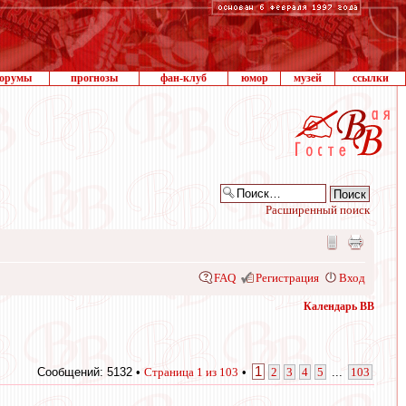
орумы
прогнозы
фан-клуб
юмор
музей
ссылки
Расширенный поиск
FAQ
Регистрация
Вход
Календарь ВВ
1
Сообщений: 5132 •
Страница
1
из
103
•
2
3
4
5
...
103