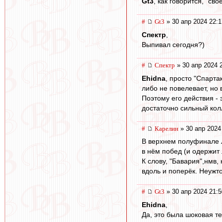
Gt3
, как говорится, "сво
#
Gt3
» 30 апр 2024 22:1
Спектр
,
Выпивал сегодня?)
#
Спектр
» 30 апр 2024 
Ehidna
, просто "Спарта
либо не повелевает, но 
Поэтому его действия - 
достаточно сильный колл
#
Карелин
» 30 апр 2024
В верхнем полуфинале Л
в нём побед (и одержит
К слову, "Бавария",нмв
вдоль и поперёк. Неужт
#
Gt3
» 30 апр 2024 21:5
Ehidna
,
Да, это была шоковая те