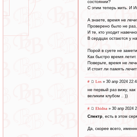
состоянии?
С этим теперь жить. И 
А знаете, время не лечи
Проверено было не раз,
И те, кто уходит навечно
В сердцах остаются у на
Порой в суете не замет
Как быстро время летит.
Поверьте, время не лечит
И стоит ли память лечит
#
Los
» 30 апр 2024 22:4
не первый раз вижу, как
великим клубом .. ))
#
Ehidna
» 30 апр 2024 2
Спектр
, есть в этом се
Да, скорее всего, именн