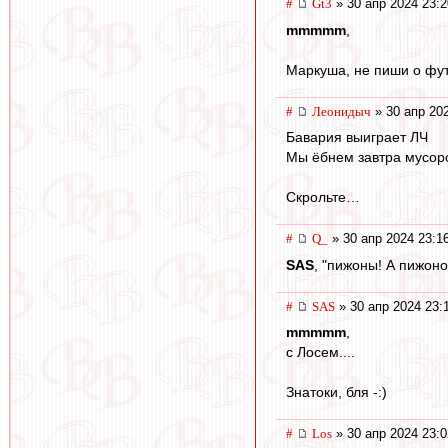
#
Gt3
» 30 апр 2024 23:2
mmmmm
,
Маркуша, не пиши о фу
#
Леонидыч
» 30 апр 20
Бавария выиграет ЛЧ
Мы ёбнем завтра мусор
Скрольте…
#
Q_
» 30 апр 2024 23:1
SAS
, "пижоны! А пижоно
#
SAS
» 30 апр 2024 23:
mmmmm
,
с Лосем....
Знатоки, бля -:)
#
Los
» 30 апр 2024 23:0