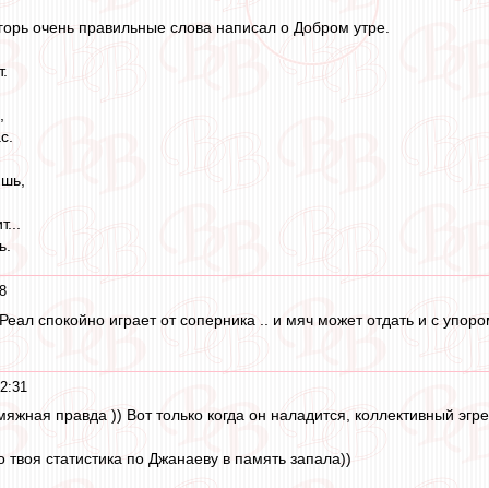
Игорь очень правильные слова написал о Добром утре.
т.
,
с.
ишь,
...
ь.
8
 Реал спокойно играет от соперника .. и мяч может отдать и с упоро
2:31
рмяжная правда )) Вот только когда он наладится, коллективный эгр
о твоя статистика по Джанаеву в память запала))