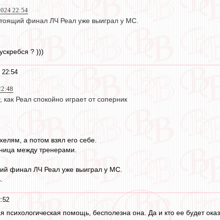
024 22:54
астоящий финал ЛЧ Реал уже выиграл у МС.
ускребся ? )))
 22:54
22:48
, как Реал спокойно играет от соперник
елям, а потом взял его себе.
зница между тренерами.
щий финал ЛЧ Реал уже выиграл у МС.
.
:52
акая психологическая помощь, бесполезна она. Да и кто ее будет о