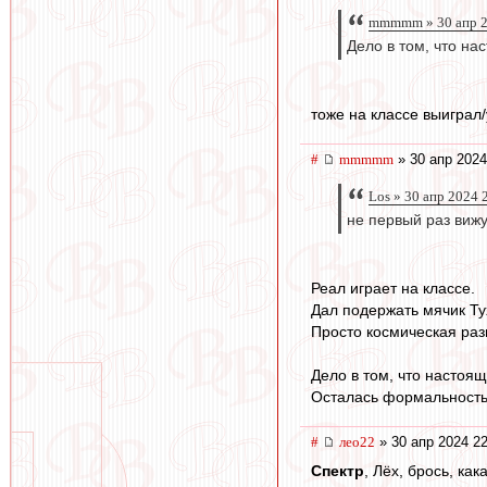
mmmmm » 30 апр 2
Дело в том, что н
тоже на классе выиграл/
#
mmmmm
» 30 апр 2024
Los » 30 апр 2024 
не первый раз вижу
Реал играет на классе.
Дал подержать мячик Тух
Просто космическая ра
Дело в том, что настоя
Осталась формальность
#
лео22
» 30 апр 2024 22
Спектр
, Лёх, брось, к