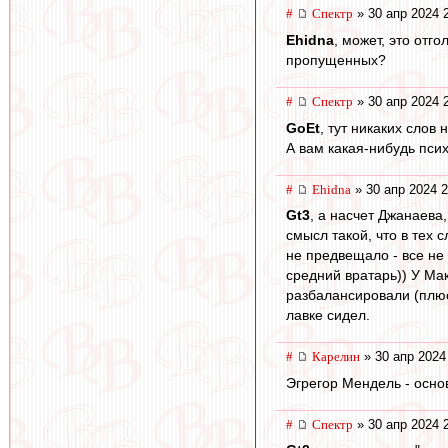
#
Спектр
» 30 апр 2024 
Ehidna
, может, это отг
пропущенных?
#
Спектр
» 30 апр 2024 
GoEt
, тут никаких слов н
А вам какая-нибудь пс
#
Ehidna
» 30 апр 2024 2
Gt3
, а насчет Джанаева
смысл такой, что в тех 
не предвещало - все не 
средний вратарь)) У Ма
разбалансировали (плюс
лавке сидел.
#
Карелин
» 30 апр 2024
Эгрегор Мендель - осно
#
Спектр
» 30 апр 2024 