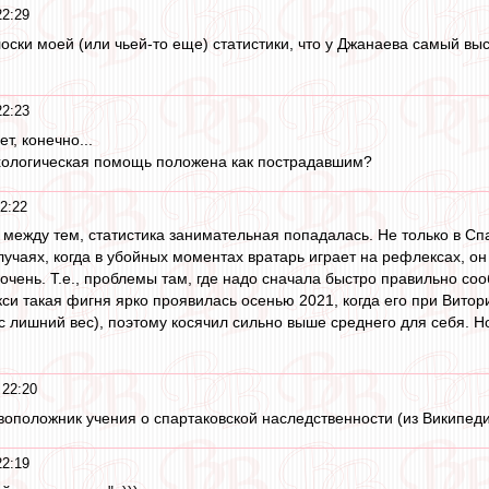
22:29
олоски моей (или чьей-то еще) статистики, что у Джанаева самый в
22:23
ет, конечно...
ихологическая помощь положена как пострадавшим?
2:22
, между тем, статистика занимательная попадалась. Не только в С
случаях, когда в убойных моментах вратарь играет на рефлексах, он 
очень. Т.е., проблемы там, где надо сначала быстро правильно соо
кси такая фигня ярко проявилась осенью 2021, когда его при Витор
 лишний вес), поэтому косячил сильно выше среднего для себя. Но 
 22:20
воположник учения о спартаковской наследственности (из Википед
22:19