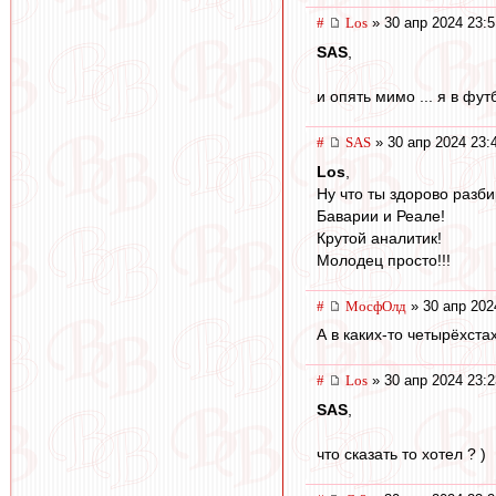
#
Los
» 30 апр 2024 23:5
SAS
,
и опять мимо ... я в фут
#
SAS
» 30 апр 2024 23:
Los
,
Ну что ты здорово разб
Баварии и Реале!
Крутой аналитик!
Молодец просто!!!
#
МосфОлд
» 30 апр 202
А в каких-то четырёхст
#
Los
» 30 апр 2024 23:2
SAS
,
что сказать то хотел ? )