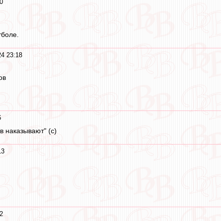
0
тболе.
24 23:18
ов
6
в наказывают" (с)
13
2