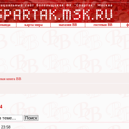
оманда
карта мира
магазин ВВ
гостевая ВВ
ф
вая книга ВВ
24
 23:58