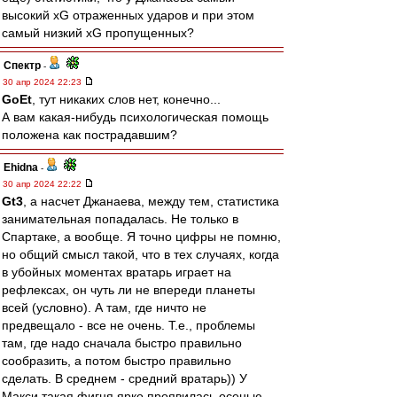
высокий xG отраженных ударов и при этом
самый низкий xG пропущенных?
Спектр
-
30 апр 2024 22:23
GoEt
, тут никаких слов нет, конечно...
А вам какая-нибудь психологическая помощь
положена как пострадавшим?
Ehidna
-
30 апр 2024 22:22
Gt3
, а насчет Джанаева, между тем, статистика
занимательная попадалась. Не только в
Спартаке, а вообще. Я точно цифры не помню,
но общий смысл такой, что в тех случаях, когда
в убойных моментах вратарь играет на
рефлексах, он чуть ли не впереди планеты
всей (условно). А там, где ничто не
предвещало - все не очень. Т.е., проблемы
там, где надо сначала быстро правильно
сообразить, а потом быстро правильно
сделать. В среднем - средний вратарь)) У
Макси такая фигня ярко проявилась осенью