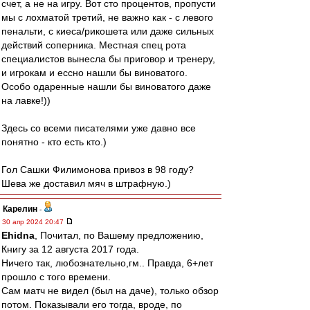
счет, а не на игру. Вот сто процентов, пропусти
мы с лохматой третий, не важно как - с левого
пенальти, с киеса/рикошета или даже сильных
действий соперника. Местная спец рота
специалистов вынесла бы приговор и тренеру,
и игрокам и ессно нашли бы виноватого.
Особо одаренные нашли бы виноватого даже
на лавке!))
Здесь со всеми писателями уже давно все
понятно - кто есть кто.)
Гол Сашки Филимонова привоз в 98 году?
Шева же доставил мяч в штрафную.)
Карелин
-
30 апр 2024 20:47
Ehidna
, Почитал, по Вашему предложению,
Книгу за 12 августа 2017 года.
Ничего так, любознательно,гм.. Правда, 6+лет
прошло с того времени.
Сам матч не видел (был на даче), только обзор
потом. Показывали его тогда, вроде, по