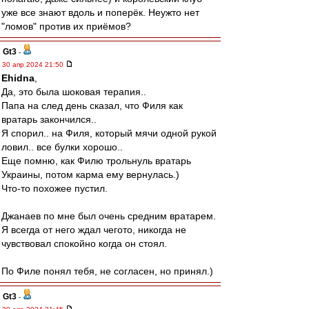
уже все знают вдоль и поперёк. Неужто нет
"ломов" против их приёмов?
Gt3
-
30 апр 2024 21:50
Ehidna
,
Да, это была шоковая терапия..
Папа на след день сказал, что Филя как
вратарь закончился..
Я спорил.. на Филя, который мячи одной рукой
ловил.. все булки хорошо..
Еще помню, как Филю трольнуль вратарь
Украины, потом карма ему вернулась.)
Что-то похожее пустил.
Джанаев по мне был очень средним вратарем.
Я всегда от него ждал чегото, никогда не
чувствовал спокойно когда он стоял.
По Филе понял тебя, не согласен, но принял.)
Gt3
-