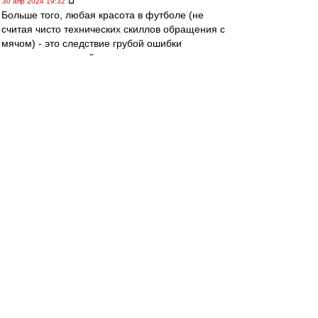
30 апр 2024 19:32
Больше того, любая красота в футболе (не
считая чисто технических скиллов обращения с
мячом) - это следствие грубой ошибки
соперника, который по тем или иным причинам
не принял мер, чтобы ее предотвратить.
Superfuzz
-
30 апр 2024 19:30
Футбола без ошибок не бывает, это аксиома.
Спартачек-Казачек!
-
30 апр 2024 19:27
Squabbler
, согласен . иногда
хочется,воспитание не позволяет...
митхун
-
30 апр 2024 18:39
kuzmichC » 30 апр 2024 17:09
Ошибки игроков Спартака, это ошибки
селекционно
го отдела.
Этот отдел следит за игроками,отбирает тех
кто подходит. Но покупают и денег дают на