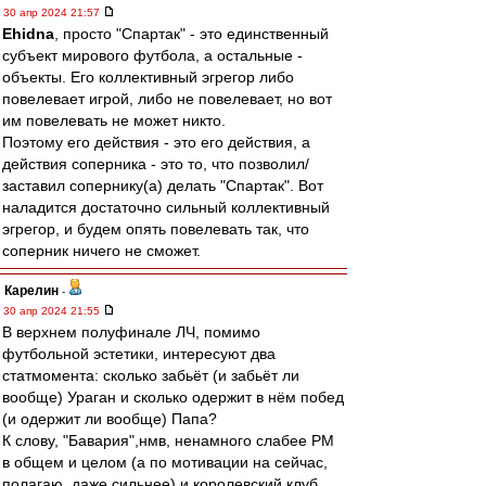
30 апр 2024 21:57
Ehidna
, просто "Спартак" - это единственный
субъект мирового футбола, а остальные -
объекты. Его коллективный эгрегор либо
повелевает игрой, либо не повелевает, но вот
им повелевать не может никто.
Поэтому его действия - это его действия, а
действия соперника - это то, что позволил/
заставил сопернику(а) делать "Спартак". Вот
наладится достаточно сильный коллективный
эгрегор, и будем опять повелевать так, что
соперник ничего не сможет.
Карелин
-
30 апр 2024 21:55
В верхнем полуфинале ЛЧ, помимо
футбольной эстетики, интересуют два
статмомента: сколько забьёт (и забьёт ли
вообще) Ураган и сколько одержит в нём побед
(и одержит ли вообще) Папа?
К слову, "Бавария",нмв, ненамного слабее РМ
в общем и целом (а по мотивации на сейчас,
полагаю, даже сильнее) и королевский клуб