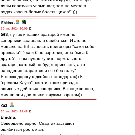
ляпы воротчика упоминает, тем не место в
рядах красно-белых болельщиков!" )))
Ehidna
-
30 апр 2024 20:09
Gt3
, ну так и наших вратарей именно
соперники заставляли ошибаться. И это не
мешало на ВВ выносить приговоры "сами себе
привезли", "если б не воротчик, игра была б
другой", "нам нужно купить нормального
вратаря, который не будет привозить, а то
нападение старается и все без толку".
Я ж всю дорогу о двойных стандартах)) К
"срезкам Хлуса", кстати, тоже приводят
активные действия соперника. В конце концов,
мяч же они доставили к чужим воротам))
Gt3
-
30 апр 2024 19:48
Ehidna
,
Севершено верно, Спартак заставил
ошибиться ростовчан.