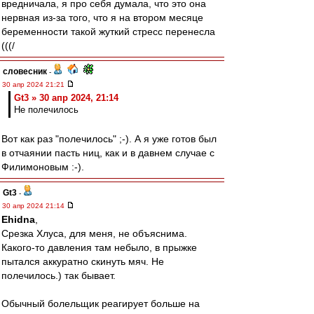
вредничала, я про себя думала, что это она
нервная из-за того, что я на втором месяце
беременности такой жуткий стресс перенесла
(((/
словесник
-
30 апр 2024 21:21
Gt3 » 30 апр 2024, 21:14
Не полечилось
Вот как раз "полечилось" ;-). А я уже готов был
в отчаянии пасть ниц, как и в давнем случае с
Филимоновым :-).
Gt3
-
30 апр 2024 21:14
Ehidna
,
Срезка Хлуса, для меня, не объяснима.
Какого-то давления там небыло, в прыжке
пытался аккуратно скинуть мяч. Не
полечилось.) так бывает.
Обычный болельщик реагирует больше на