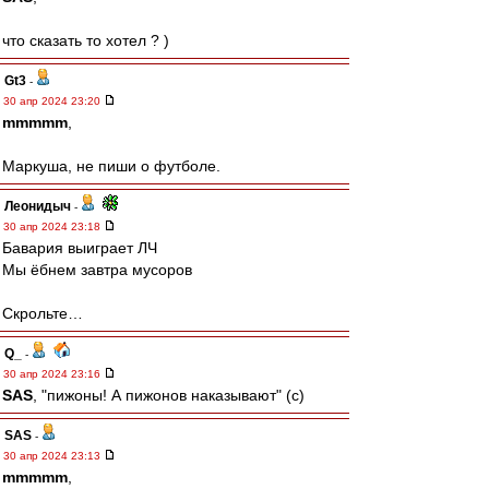
что сказать то хотел ? )
Gt3
-
30 апр 2024 23:20
mmmmm
,
Маркуша, не пиши о футболе.
Леонидыч
-
30 апр 2024 23:18
Бавария выиграет ЛЧ
Мы ёбнем завтра мусоров
Скрольте…
Q_
-
30 апр 2024 23:16
SAS
, "пижоны! А пижонов наказывают" (с)
SAS
-
30 апр 2024 23:13
mmmmm
,