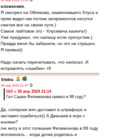
30 апр 2024 21:45
словесник
,
Я смотрел на Облякова, окаменевшего Хлуса и
прям видел как потоки экскрементов несутся
сметая все на своем пути.)
Самое лайтовое это - Хлусевича казнить!)
Уже придумал, что напишу если пропустим.)
Правда меня бы забанили, но это не страшно.
Я привык))
Надо начать перечитывать, что написал. И
исправлять «ошибки» т9
Ehidna
-
30 апр 2024 21:37
Gt3 » 30 апр 2024 21:14
Гол Сашки Филимонова привоз в 98 году?
Да, соперник мяч доставил в штрафную и
заставил ошибиться)) А Джанаев в игре с
конями?
/не могу я этот голешник Филимонова в 99 году
вспоминать... когда дочка родилась и