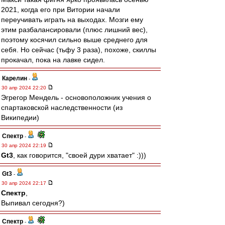
2021, когда его при Витории начали
переучивать играть на выходах. Мозги ему
этим разбалансировали (плюс лишний вес),
поэтому косячил сильно выше среднего для
себя. Но сейчас (тьфу 3 раза), похоже, скиллы
прокачал, пока на лавке сидел.
Карелин
-
30 апр 2024 22:20
Эгрегор Мендель - основоположник учения о
спартаковской наследственности (из
Википедии)
Спектр
-
30 апр 2024 22:19
Gt3
, как говорится, "своей дури хватает" :)))
Gt3
-
30 апр 2024 22:17
Спектр
,
Выпивал сегодня?)
Спектр
-