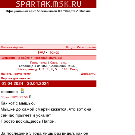
Официальный сайт болельщиков ФК "Спартак" Москва
Полная версия
Вход
•
Регистрация
FAQ
•
Поиск
Общение на сайте
Гостевая книга ВВ
»
Пред. тема
|
След. тема
Страница
1
из
103
[ Сообщений: 5132 ]
На страницу
1
,
2
,
3
,
4
,
5
...
103
След.
Начать новую тему
Добавить
Версия для печати
01.04.2024 - 30.04.2024
mmmmm
-
30 апр 2024 23:58
Как кот с мышью.
Мышке до самой смерти кажется, что вот она
сейчас прыгнет и ускачет.
Просто восхищаюсь Папой.
За последние 3 года лишь раз видел, как он