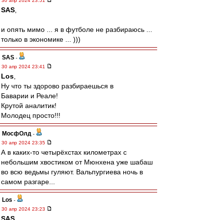
30 апр 2024 23:51
SAS
,
и опять мимо ... я в футболе не разбираюсь ...
только в экономике ... )))
SAS
-
30 апр 2024 23:41
Los
,
Ну что ты здорово разбираешься в
Баварии и Реале!
Крутой аналитик!
Молодец просто!!!
МосфОлд
-
30 апр 2024 23:35
А в каких-то четырёхстах километрах с
небольшим хвостиком от Мюнхена уже шабаш
во всю ведьмы гуляют. Вальпургиева ночь в
самом разгаре...
Los
-
30 апр 2024 23:23
SAS
,