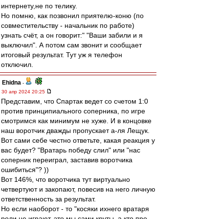
интернету,не по телику.
Но помню, как позвонил приятелю-коню (по
совместительству - начальник по работе)
узнать счёт, а он говорит:" "Ваши забили и я
выключил". А потом сам звонит и сообщает
итоговый результат. Тут уж я телефон
отключил.
Ehidna
-
30 апр 2024 20:25
Представим, что Спартак ведет со счетом 1:0
против принципиального соперника, по игре
смотримся как минимум не хуже. И в концовке
наш воротчик дважды пропускает а-ля Лещук.
Вот сами себе честно ответьте, какая реакция у
вас будет? "Вратарь победу слил" или "нас
соперник переиграл, заставив воротчика
ошибиться"? ))
Вот 146%, что воротчика тут виртуально
четвертуют и закопают, повесив на него личную
ответственность за результат.
Но если наоборот - то "косяки ихнего вратаря
роли не играют, это мы сами круты, а кто про