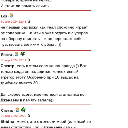
Поверьте, время не лечит...
И стоит ли память лечить.
Los
-
30 апр 2024 22:48
не первый раз вижу, как Реал спокойно играет
от соперника .. и мяч может отдать и с упором
на оборону поиграть .. и не перестает себя
чувствовать великим клубом .. ))
Ehidna
-
30 апр 2024 22:31
Спектр
, есть в этом сермяжная правда )) Вот
только когда он наладится, коллективный
эгрегор этот? Особенно при 10 тыщах на
трибунах вместо 30...
Да, скорее всего, именно твоя статистика по
Джанаеву в память запала))
Спектр
-
30 апр 2024 22:29
Ehidna
, может, это отголоски моей (или чьей-то
еще) статистики, что у Джанаева самый