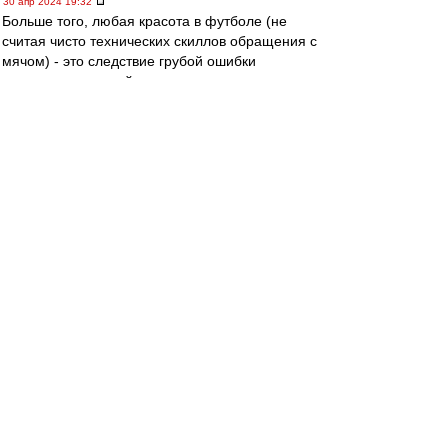
30 апр 2024 19:32
Больше того, любая красота в футболе (не
считая чисто технических скиллов обращения с
мячом) - это следствие грубой ошибки
соперника, который по тем или иным причинам
не принял мер, чтобы ее предотвратить.
Superfuzz
-
30 апр 2024 19:30
Футбола без ошибок не бывает, это аксиома.
Спартачек-Казачек!
-
30 апр 2024 19:27
Squabbler
, согласен . иногда
хочется,воспитание не позволяет...
митхун
-
30 апр 2024 18:39
kuzmichC » 30 апр 2024 17:09
Ошибки игроков Спартака, это ошибки
селекционно
го отдела.
Этот отдел следит за игроками,отбирает тех
кто подходит. Но покупают и денег дают на