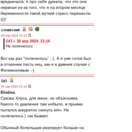
вредничала, я про себя думала, что это она
нервная из-за того, что я на втором месяце
беременности такой жуткий стресс перенесла
(((/
словесник
-
30 апр 2024 21:21
Gt3 » 30 апр 2024, 21:14
Не полечилось
Вот как раз "полечилось" ;-). А я уже готов был
в отчаянии пасть ниц, как и в давнем случае с
Филимоновым :-).
Gt3
-
30 апр 2024 21:14
Ehidna
,
Срезка Хлуса, для меня, не объяснима.
Какого-то давления там небыло, в прыжке
пытался аккуратно скинуть мяч. Не
полечилось.) так бывает.
Обычный болельщик реагирует больше на