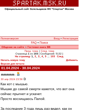
Официальный сайт болельщиков ФК "Спартак" Москва
Полная версия
Вход
•
Регистрация
FAQ
•
Поиск
Общение на сайте
Гостевая книга ВВ
»
Пред. тема
|
След. тема
Страница
1
из
103
[ Сообщений: 5132 ]
На страницу
1
,
2
,
3
,
4
,
5
...
103
След.
Начать новую тему
Добавить
Версия для печати
01.04.2024 - 30.04.2024
mmmmm
-
30 апр 2024 23:58
Как кот с мышью.
Мышке до самой смерти кажется, что вот она
сейчас прыгнет и ускачет.
Просто восхищаюсь Папой.
За последние 3 года лишь раз видел, как он