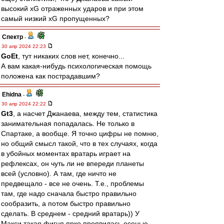
высокий xG отраженных ударов и при этом
самый низкий xG пропущенных?
Спектр
-
30 апр 2024 22:23
GoEt
, тут никаких слов нет, конечно...
А вам какая-нибудь психологическая помощь
положена как пострадавшим?
Ehidna
-
30 апр 2024 22:22
Gt3
, а насчет Джанаева, между тем, статистика
занимательная попадалась. Не только в
Спартаке, а вообще. Я точно цифры не помню,
но общий смысл такой, что в тех случаях, когда
в убойных моментах вратарь играет на
рефлексах, он чуть ли не впереди планеты
всей (условно). А там, где ничто не
предвещало - все не очень. Т.е., проблемы
там, где надо сначала быстро правильно
сообразить, а потом быстро правильно
сделать. В среднем - средний вратарь)) У
Макси такая фигня ярко проявилась осенью