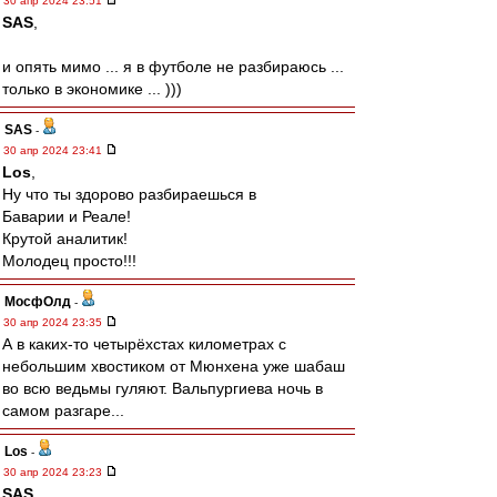
30 апр 2024 23:51
SAS
,
и опять мимо ... я в футболе не разбираюсь ...
только в экономике ... )))
SAS
-
30 апр 2024 23:41
Los
,
Ну что ты здорово разбираешься в
Баварии и Реале!
Крутой аналитик!
Молодец просто!!!
МосфОлд
-
30 апр 2024 23:35
А в каких-то четырёхстах километрах с
небольшим хвостиком от Мюнхена уже шабаш
во всю ведьмы гуляют. Вальпургиева ночь в
самом разгаре...
Los
-
30 апр 2024 23:23
SAS
,