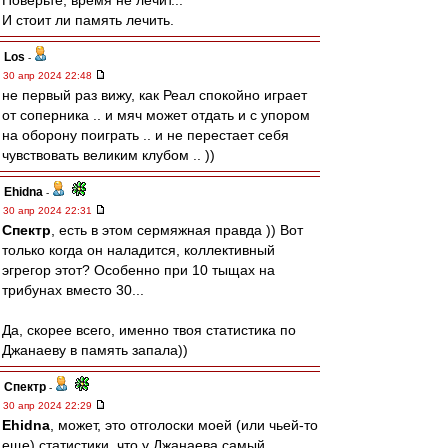
Поверьте, время не лечит...
И стоит ли память лечить.
Los
-
30 апр 2024 22:48
не первый раз вижу, как Реал спокойно играет
от соперника .. и мяч может отдать и с упором
на оборону поиграть .. и не перестает себя
чувствовать великим клубом .. ))
Ehidna
-
30 апр 2024 22:31
Спектр
, есть в этом сермяжная правда )) Вот
только когда он наладится, коллективный
эгрегор этот? Особенно при 10 тыщах на
трибунах вместо 30...
Да, скорее всего, именно твоя статистика по
Джанаеву в память запала))
Спектр
-
30 апр 2024 22:29
Ehidna
, может, это отголоски моей (или чьей-то
еще) статистики, что у Джанаева самый