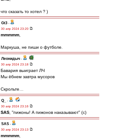
что сказать то хотел ? )
Gt3
-
30 апр 2024 23:20
mmmmm
,
Маркуша, не пиши о футболе.
Леонидыч
-
30 апр 2024 23:18
Бавария выиграет ЛЧ
Мы ёбнем завтра мусоров
Скрольте…
Q_
-
30 апр 2024 23:16
SAS
, "пижоны! А пижонов наказывают" (с)
SAS
-
30 апр 2024 23:13
mmmmm
,