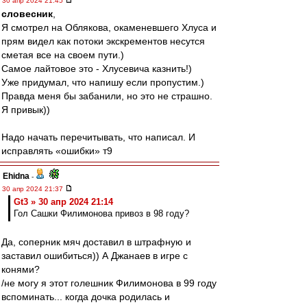
30 апр 2024 21:45
словесник
,
Я смотрел на Облякова, окаменевшего Хлуса и
прям видел как потоки экскрементов несутся
сметая все на своем пути.)
Самое лайтовое это - Хлусевича казнить!)
Уже придумал, что напишу если пропустим.)
Правда меня бы забанили, но это не страшно.
Я привык))
Надо начать перечитывать, что написал. И
исправлять «ошибки» т9
Ehidna
-
30 апр 2024 21:37
Gt3 » 30 апр 2024 21:14
Гол Сашки Филимонова привоз в 98 году?
Да, соперник мяч доставил в штрафную и
заставил ошибиться)) А Джанаев в игре с
конями?
/не могу я этот голешник Филимонова в 99 году
вспоминать... когда дочка родилась и