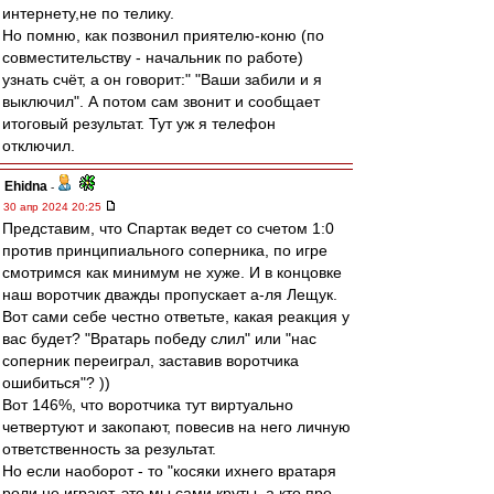
интернету,не по телику.
Но помню, как позвонил приятелю-коню (по
совместительству - начальник по работе)
узнать счёт, а он говорит:" "Ваши забили и я
выключил". А потом сам звонит и сообщает
итоговый результат. Тут уж я телефон
отключил.
Ehidna
-
30 апр 2024 20:25
Представим, что Спартак ведет со счетом 1:0
против принципиального соперника, по игре
смотримся как минимум не хуже. И в концовке
наш воротчик дважды пропускает а-ля Лещук.
Вот сами себе честно ответьте, какая реакция у
вас будет? "Вратарь победу слил" или "нас
соперник переиграл, заставив воротчика
ошибиться"? ))
Вот 146%, что воротчика тут виртуально
четвертуют и закопают, повесив на него личную
ответственность за результат.
Но если наоборот - то "косяки ихнего вратаря
роли не играют, это мы сами круты, а кто про