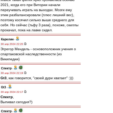
2021, когда его при Витории начали
переучивать играть на выходах. Мозги ему
этим разбалансировали (плюс лишний вес),
поэтому косячил сильно выше среднего для
себя. Но сейчас (тьфу 3 раза), похоже, скиллы
прокачал, пока на лавке сидел.
Карелин
-
30 апр 2024 22:20
Эгрегор Мендель - основоположник учения о
спартаковской наследственности (из
Википедии)
Спектр
-
30 апр 2024 22:19
Gt3
, как говорится, "своей дури хватает" :)))
Gt3
-
30 апр 2024 22:17
Спектр
,
Выпивал сегодня?)
Спектр
-