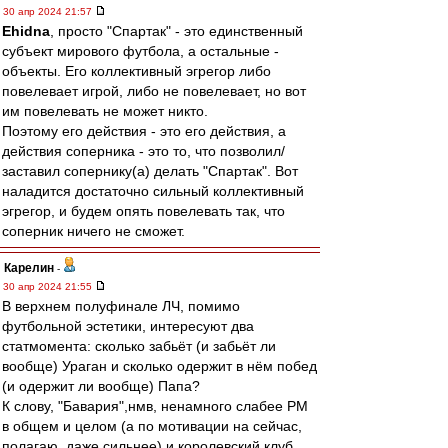
30 апр 2024 21:57
Ehidna
, просто "Спартак" - это единственный
субъект мирового футбола, а остальные -
объекты. Его коллективный эгрегор либо
повелевает игрой, либо не повелевает, но вот
им повелевать не может никто.
Поэтому его действия - это его действия, а
действия соперника - это то, что позволил/
заставил сопернику(а) делать "Спартак". Вот
наладится достаточно сильный коллективный
эгрегор, и будем опять повелевать так, что
соперник ничего не сможет.
Карелин
-
30 апр 2024 21:55
В верхнем полуфинале ЛЧ, помимо
футбольной эстетики, интересуют два
статмомента: сколько забьёт (и забьёт ли
вообще) Ураган и сколько одержит в нём побед
(и одержит ли вообще) Папа?
К слову, "Бавария",нмв, ненамного слабее РМ
в общем и целом (а по мотивации на сейчас,
полагаю, даже сильнее) и королевский клуб