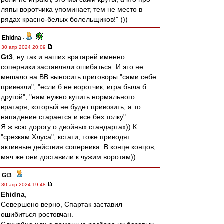
ляпы воротчика упоминает, тем не место в
рядах красно-белых болельщиков!" )))
Ehidna
-
30 апр 2024 20:09
Gt3
, ну так и наших вратарей именно
соперники заставляли ошибаться. И это не
мешало на ВВ выносить приговоры "сами себе
привезли", "если б не воротчик, игра была б
другой", "нам нужно купить нормального
вратаря, который не будет привозить, а то
нападение старается и все без толку".
Я ж всю дорогу о двойных стандартах)) К
"срезкам Хлуса", кстати, тоже приводят
активные действия соперника. В конце концов,
мяч же они доставили к чужим воротам))
Gt3
-
30 апр 2024 19:48
Ehidna
,
Севершено верно, Спартак заставил
ошибиться ростовчан.