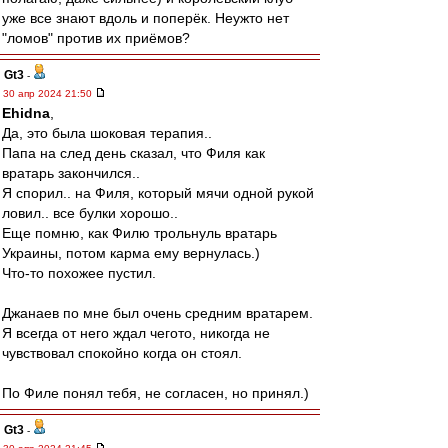
уже все знают вдоль и поперёк. Неужто нет
"ломов" против их приёмов?
Gt3
-
30 апр 2024 21:50
Ehidna
,
Да, это была шоковая терапия..
Папа на след день сказал, что Филя как
вратарь закончился..
Я спорил.. на Филя, который мячи одной рукой
ловил.. все булки хорошо..
Еще помню, как Филю трольнуль вратарь
Украины, потом карма ему вернулась.)
Что-то похожее пустил.
Джанаев по мне был очень средним вратарем.
Я всегда от него ждал чегото, никогда не
чувствовал спокойно когда он стоял.
По Филе понял тебя, не согласен, но принял.)
Gt3
-