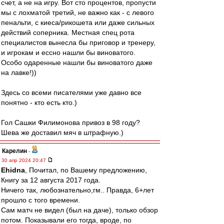
счет, а не на игру. Вот сто процентов, пропусти
мы с лохматой третий, не важно как - с левого
пенальти, с киеса/рикошета или даже сильных
действий соперника. Местная спец рота
специалистов вынесла бы приговор и тренеру,
и игрокам и ессно нашли бы виноватого.
Особо одаренные нашли бы виноватого даже
на лавке!))
Здесь со всеми писателями уже давно все
понятно - кто есть кто.)
Гол Сашки Филимонова привоз в 98 году?
Шева же доставил мяч в штрафную.)
Карелин
-
30 апр 2024 20:47
Ehidna
, Почитал, по Вашему предложению,
Книгу за 12 августа 2017 года.
Ничего так, любознательно,гм.. Правда, 6+лет
прошло с того времени.
Сам матч не видел (был на даче), только обзор
потом. Показывали его тогда, вроде, по