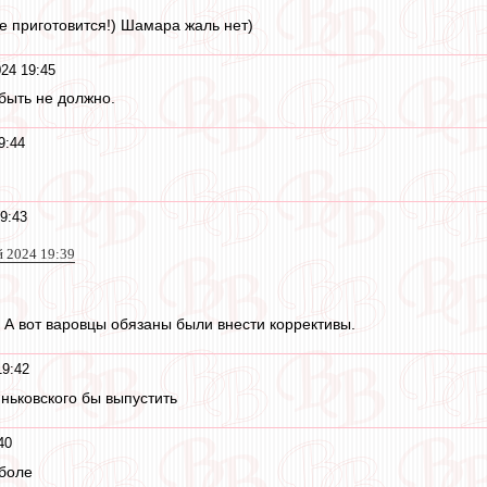
 приготовится!) Шамара жаль нет)
24 19:45
быть не должно.
9:44
9:43
й 2024 19:39
. А вот варовцы обязаны были внести коррективы.
19:42
ньковского бы выпустить
40
боле