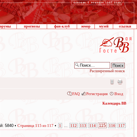
орумы
прогнозы
фан-клуб
юмор
музей
ссылки
Расширенный поиск
FAQ
Регистрация
Вход
Календарь ВВ
115
й: 5840 •
Страница
115
из
117
•
1
...
112
113
114
116
117