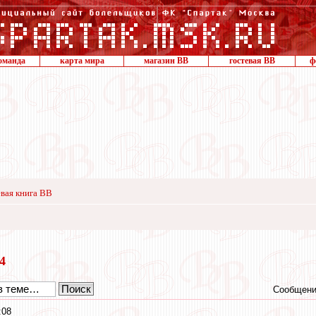
оманда
карта мира
магазин ВВ
гостевая ВВ
ф
вая книга ВВ
24
Сообщени
:08