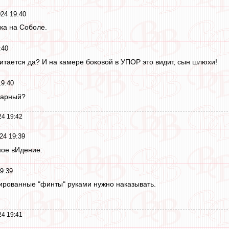
24 19:40
чка на Соболе.
:40
читается да? И на камере боковой в УПОР это видит, сын шлюхи!
19:40
усарный?
24 19:42
24 19:39
ное вИдение.
9:39
ированные "финты" руками нужно наказывать.
24 19:41