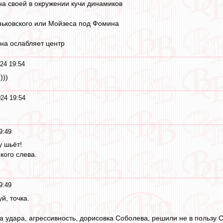
на своей в окружении кучи динамиков
ньковского или Мойзеса под Фомина
на ослабляет центр
24 19:54
)))
24 19:54
9:49
у шьёт!
кого слева.
9:49
й, точка.
ла удара, агрессивность, дорисовка Соболева, решили не в пользу 