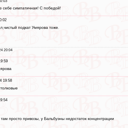
0:03
не себе симпатичная! С победой!
0:02
ел,чистый подкат Умярова тоже.
24 20:04
19:59
мярова
4 19:58
столковые
9:54
 там просто привозы, у Бальбуэны недостаток концентрации