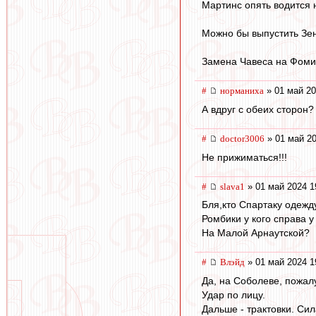
Мартинс опять водится 
Можно бы выпустить Зе
Замена Чавеса на Фоми
#
норманиха
» 01 май 20
А вдруг с обеих сторон? 
#
doctor3006
» 01 май 20
Не прижиматься!!!
#
slava1
» 01 май 2024 1
Бля,кто Спартаку одежд
Ромбики у кого справа у 
На Малой Арнаутской?
#
Влэйд
» 01 май 2024 1
Да, на Соболеве, пожалу
Удар по лицу.
Дальше - трактовки. Си