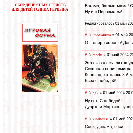
СБОР ДЕНЕЖНЫХ СРЕДСТВ
Багама, багама-мама! Сн
ДЛЯ ДЕТЕЙ ТОЛИКА ГЕРЦЫНА
Ну и с Первомаем!
Редактировалось 01 май 20
#
норманиха
» 01 май 20
От теперя хорошо! День
#
recchi
» 01 май 2024 2
Это оказалось так (на уд
Сезонная серия выиграна
Конечно, хотелось 3-й мя
Всех с победой!
#
agk
» 01 май 2024 20:
Ну вот! С победой!
Дуарте и Мартинс супер
#
visahouse
» 01 май 202
Соси, динама, соси.