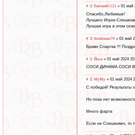
#
Евгений1121
» 01 май 
Спасибо,Любимые!
Лучшего Игрок-Слишков
Лучшая игра в этом сезо
#
freddiman70
» 01 май 2
Браво Спартак !!! Поздр
#
Йося
» 01 май 2024 20
СОСИ ДИНАМА СОСИ ВСЕГДА
#
МуМу
» 01 май 2024 2
С победой! Результаты 
Но пока нет возможност
Много фарта
Если не Слишкович, то 