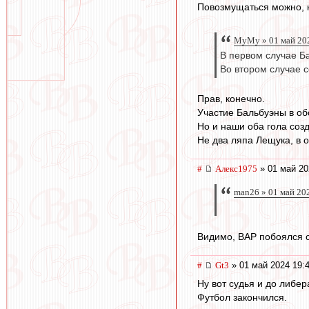
Повозмущаться можно, ко
МуМу » 01 май 20
В первом случае Ба
Во втором случае с
Прав, конечно.
Участие Бальбуэны в об
Но и наши оба гола созд
Не два ляпа Лещука, в 
#
Алекс1975
» 01 май 20
man26 » 01 май 20
Видимо, ВАР побоялся с
#
Gt3
» 01 май 2024 19:
Ну вот судья и до либер
Футбол закончился.