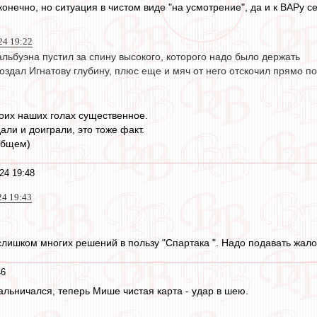
нечно, но ситуация в чистом виде "на усмотрение", да и к ВАРу с
24 19:22
льбуэна пустил за спину высокого, которого надо было держать
оздал Игнатову глубину, плюс еще и мяч от него отскочил прямо по
оих наших голах существенное.
али и доиграли, это тоже факт.
общем)
24 19:48
24 19:43
лишком многих решений в пользу "Спартака ". Надо подавать жало
46
альничался, теперь Мише чистая карта - удар в шею.