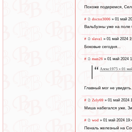
Похоже подеремся, Селе
#
doctor3006
» 01 май 20
Вальбуэны уже на поле 
#
slava1
» 01 май 2024 1
Боковые сегодня...
#
man26
» 01 май 2024 1
Алекс1975 » 01 ма
Главный мог не увидеть
#
Zely69
» 01 май 2024 
Миша набегался уже, Зи
#
wod
» 01 май 2024 19:
Пеналь железный на Со