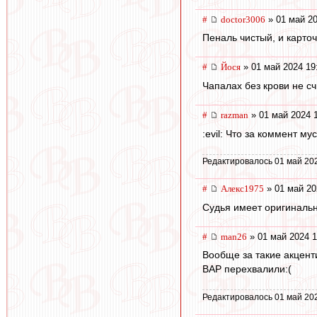
#
doctor3006
» 01 май 20
Пеналь чистый, и карто
#
Йося
» 01 май 2024 19
Чапалах без крови не с
#
razman
» 01 май 2024 
:evil: Что за коммент м
Редактировалось 01 май 20
#
Алекс1975
» 01 май 20
Судья имеет оригиналь
#
man26
» 01 май 2024 1
Вообще за такие акцент
ВАР перехвалили:(
Редактировалось 01 май 20