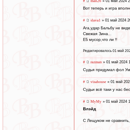
#
man26
» 01 май 2024 2
Вот теперь и игра впол
#
slava1
» 01 май 2024 2
Ага,удар Бальбу не вид
Свежая Зина...
Е5 мусор,что ли !!
Редактировалось 01 май 20
#
razman
» 01 май 2024 
Судья придумал фол У
#
visahouse
» 01 май 202
Судьи всё таки у нас бе
#
МуМу
» 01 май 2024 1
Влэйд
С Лещуком не сравнить,