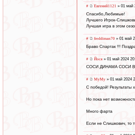
#
Евгений1121
» 01 май 
Спасибо,Любимые!
Лучшего Игрок-Слишков
Лучшая игра в этом сезо
#
freddiman70
» 01 май 2
Браво Спартак !!! Поздр
#
Йося
» 01 май 2024 20
СОСИ ДИНАМА СОСИ ВСЕГДА
#
МуМу
» 01 май 2024 2
С победой! Результаты 
Но пока нет возможност
Много фарта
Если не Слишкович, то 