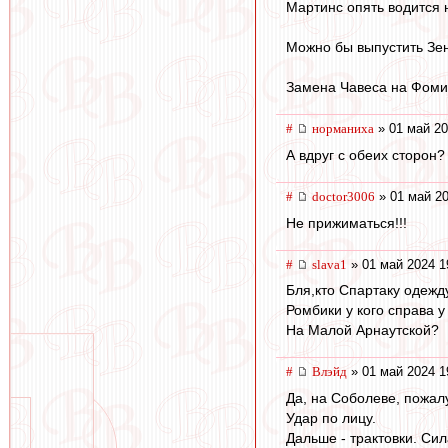
Мартинс опять водится 
Можно бы выпустить Зе
Замена Чавеса на Фоми
#
норманиха
» 01 май 20
А вдруг с обеих сторон? 
#
doctor3006
» 01 май 20
Не прижиматься!!!
#
slava1
» 01 май 2024 1
Бля,кто Спартаку одежд
Ромбики у кого справа у 
На Малой Арнаутской?
#
Влэйд
» 01 май 2024 1
Да, на Соболеве, пожалу
Удар по лицу.
Дальше - трактовки. Си