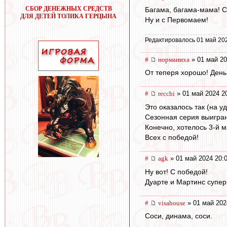
СБОР ДЕНЕЖНЫХ СРЕДСТВ
Багама, багама-мама! Сн
ДЛЯ ДЕТЕЙ ТОЛИКА ГЕРЦЫНА
Ну и с Первомаем!
Редактировалось 01 май 20
#
норманиха
» 01 май 20
От теперя хорошо! День
#
recchi
» 01 май 2024 2
Это оказалось так (на уд
Сезонная серия выиграна
Конечно, хотелось 3-й мя
Всех с победой!
#
agk
» 01 май 2024 20:
Ну вот! С победой!
Дуарте и Мартинс супер
#
visahouse
» 01 май 202
Соси, динама, соси.