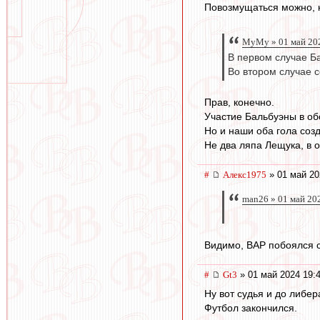
Повозмущаться можно, ко
МуМу » 01 май 20
В первом случае Ба
Во втором случае с
Прав, конечно.
Участие Бальбуэны в об
Но и наши оба гола созд
Не два ляпа Лещука, в 
#
Алекс1975
» 01 май 20
man26 » 01 май 20
Видимо, ВАР побоялся с
#
Gt3
» 01 май 2024 19:
Ну вот судья и до либер
Футбол закончился.