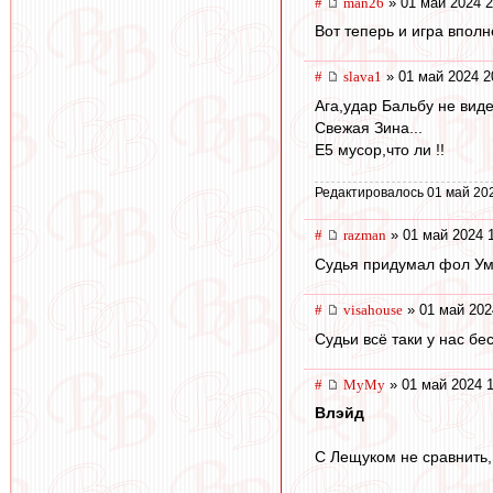
#
man26
» 01 май 2024 2
Вот теперь и игра впол
#
slava1
» 01 май 2024 2
Ага,удар Бальбу не вид
Свежая Зина...
Е5 мусор,что ли !!
Редактировалось 01 май 20
#
razman
» 01 май 2024 
Судья придумал фол У
#
visahouse
» 01 май 202
Судьи всё таки у нас бе
#
МуМу
» 01 май 2024 1
Влэйд
С Лещуком не сравнить,