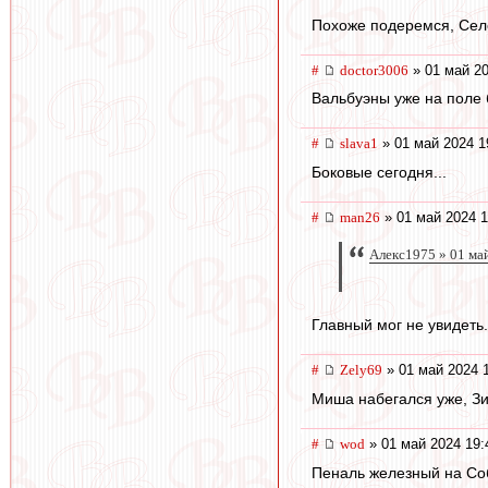
Похоже подеремся, Селе
#
doctor3006
» 01 май 20
Вальбуэны уже на поле 
#
slava1
» 01 май 2024 1
Боковые сегодня...
#
man26
» 01 май 2024 1
Алекс1975 » 01 ма
Главный мог не увидеть
#
Zely69
» 01 май 2024 
Миша набегался уже, Зи
#
wod
» 01 май 2024 19:
Пеналь железный на Со