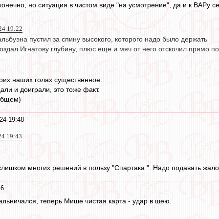
нечно, но ситуация в чистом виде "на усмотрение", да и к ВАРу с
24 19:22
льбуэна пустил за спину высокого, которого надо было держать
оздал Игнатову глубину, плюс еще и мяч от него отскочил прямо по
оих наших голах существенное.
али и доиграли, это тоже факт.
общем)
24 19:48
24 19:43
лишком многих решений в пользу "Спартака ". Надо подавать жало
46
альничался, теперь Мише чистая карта - удар в шею.