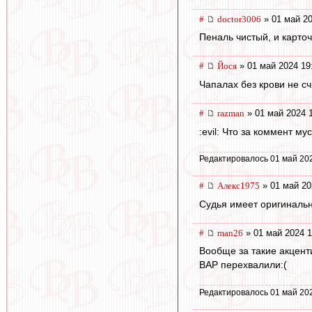
#
doctor3006
» 01 май 20
Пеналь чистый, и карто
#
Йося
» 01 май 2024 19
Чапалах без крови не с
#
razman
» 01 май 2024 
:evil: Что за коммент м
Редактировалось 01 май 20
#
Алекс1975
» 01 май 20
Судья имеет оригиналь
#
man26
» 01 май 2024 1
Вообще за такие акцент
ВАР перехвалили:(
Редактировалось 01 май 20