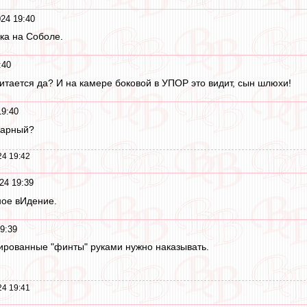
24 19:40
чка на Соболе.
:40
читается да? И на камере боковой в УПОР это видит, сын шлюхи!
19:40
усарный?
24 19:42
24 19:39
ное вИдение.
9:39
ированные "финты" руками нужно наказывать.
24 19:41