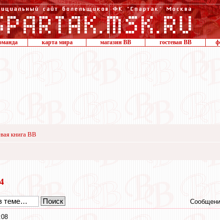
оманда
карта мира
магазин ВВ
гостевая ВВ
ф
вая книга ВВ
24
Сообщени
:08