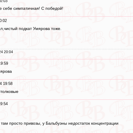
0:03
не себе симпатичная! С победой!
0:02
ел,чистый подкат Умярова тоже.
24 20:04
19:59
мярова
4 19:58
столковые
9:54
 там просто привозы, у Бальбуэны недостаток концентрации