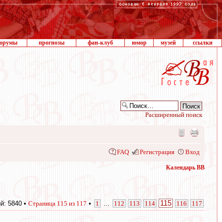
орумы
прогнозы
фан-клуб
юмор
музей
ссылки
Расширенный поиск
FAQ
Регистрация
Вход
Календарь ВВ
115
й: 5840 •
Страница
115
из
117
•
1
...
112
113
114
116
117