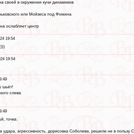
на своей в окружении кучи динамиков
ньковского или Мойзеса под Фомина
на ослабляет центр
24 19:54
)))
24 19:54
9:49
у шьёт!
кого слева.
9:49
й, точка.
ла удара, агрессивность, дорисовка Соболева, решили не в пользу 