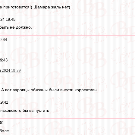
 приготовится!) Шамара жаль нет)
24 19:45
быть не должно.
9:44
9:43
й 2024 19:39
. А вот варовцы обязаны были внести коррективы.
19:42
ньковского бы выпустить
40
боле