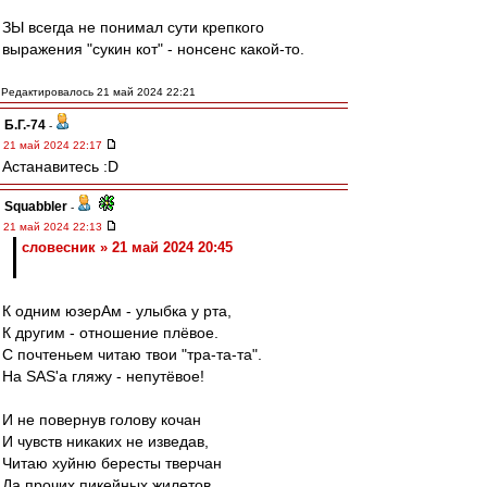
ЗЫ всегда не понимал сути крепкого
выражения "сукин кот" - нонсенс какой-то.
Редактировалось 21 май 2024 22:21
Б.Г.-74
-
21 май 2024 22:17
Астанавитесь :D
Squabbler
-
21 май 2024 22:13
словесник » 21 май 2024 20:45
К одним юзерАм - улыбка у рта,
К другим - отношение плëвое.
С почтеньем читаю твои "тра-та-та".
На SAS'а гляжу - непутëвое!
И не повернув голову кочан
И чувств никаких не изведав,
Читаю хуйню бересты тверчан
Да прочих пикейных жилетов