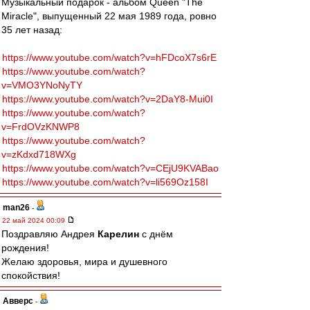
Музыкальный подарок - альбом Queen "The
Miracle", выпущенный 22 мая 1989 года, ровно
35 лет назад:
https://www.youtube.com/watch?v=hFDcoX7s6rE
https://www.youtube.com/watch?
v=VMO3YNoNyTY
https://www.youtube.com/watch?v=2DaY8-Mui0I
https://www.youtube.com/watch?
v=FrdOVzKNWP8
https://www.youtube.com/watch?
v=zKdxd718WXg
https://www.youtube.com/watch?v=CEjU9KVABao
https://www.youtube.com/watch?v=li569Oz158I
man26
-
22 май 2024 00:09
Поздравляю Андрея
Карелин
с днём
рождения!
Желаю здоровья, мира и душевного
спокойствия!
Авверс
-