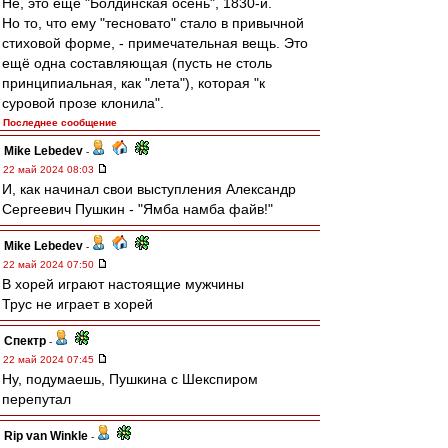
Не, это ещё "Болдинская осень", 1830-й.
Но то, что ему "тесновато" стало в привычной
стиховой форме, - примечательная вещь. Это
ещё одна составляющая (пусть не столь
принципиальная, как "лета"), которая "к
суровой прозе клонила".
Последнее сообщение
Mike Lebedev
-
22 май 2024 08:03
И, как начинал свои выступления Александр
Сергеевич Пушкин - "Ямба намба файв!"
Mike Lebedev
-
22 май 2024 07:50
В хорей играют настоящие мужчины
Трус не играет в хорей
Спектр
-
22 май 2024 07:45
Ну, подумаешь, Пушкина с Шекспиром
перепутал
Rip van Winkle
-