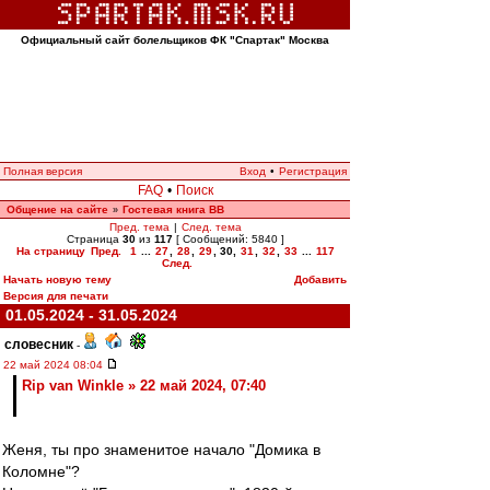
Официальный сайт болельщиков ФК "Спартак" Москва
Полная версия
Вход
•
Регистрация
FAQ
•
Поиск
Общение на сайте
Гостевая книга ВВ
»
Пред. тема
|
След. тема
Страница
30
из
117
[ Сообщений: 5840 ]
На страницу
Пред.
1
...
27
,
28
,
29
,
30
,
31
,
32
,
33
...
117
След.
Начать новую тему
Добавить
Версия для печати
01.05.2024 - 31.05.2024
словесник
-
22 май 2024 08:04
Rip van Winkle » 22 май 2024, 07:40
Женя, ты про знаменитое начало "Домика в
Коломне"?