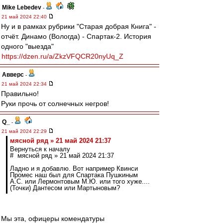
Mike Lebedev
-
21 май 2024 22:40
Ну и в рамках рубрики "Старая добрая Книга" -
отчёт. Динамо (Вологда) - Спартак-2. История
одного "выезда"
https://dzen.ru/a/ZkzVFQCR20nyUq_Z
Авверс
-
21 май 2024 22:34
Правильно!
Руки прочь от солнечных негров!
Q_
-
21 май 2024 22:29
мясной ряд » 21 май 2024 21:37
Вернуться к началу
# мясной ряд » 21 май 2024 21:37
Ладно и я добавлю. Вот например Квинси
Промес наш был для Спартака Пушкиным
А.С. или Лермонтовым М.Ю. или того хуже....
(Точки) Дантесом или Мартыновым?
Мы эта, офицеры комендатуры