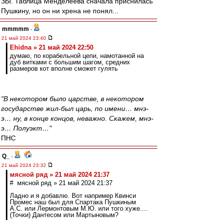
ЗЫ. Таблица Менделеева сначала приснилась
Пушкину, но он ни хрена не понял...
mmmmm
-
21 май 2024 23:40
Ehidna » 21 май 2024 22:50
думаю, по корабельной цепи, намотанной на
дуб витками с большим шагом, средних
размеров кот вполне сможет гулять
"В некотором было царстве, в некотором
государстве жил-был царь, по имени… мнэ-
э… ну, в конце концов, неважно. Скажем, мнэ-
э… Полуэкт…"
ПНС
Q_
-
21 май 2024 23:32
мясной ряд » 21 май 2024 21:37
# мясной ряд » 21 май 2024 21:37
Ладно и я добавлю. Вот например Квинси
Промес наш был для Спартака Пушкиным
А.С. или Лермонтовым М.Ю. или того хуже....
(Точки) Дантесом или Мартыновым?