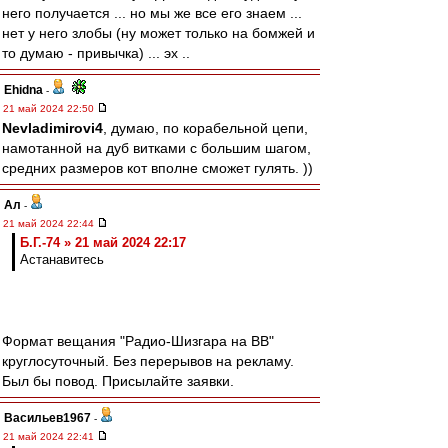
него получается ... но мы же все его знаем ...
нет у него злобы (ну может только на бомжей и
то думаю - привычка) ... эх ..
Ehidna
-
21 май 2024 22:50
Nevladimirovi4
, думаю, по корабельной цепи,
намотанной на дуб витками с большим шагом,
средних размеров кот вполне сможет гулять. ))
Ал
-
21 май 2024 22:44
Б.Г.-74 » 21 май 2024 22:17
Астанавитесь
Формат вещания "Радио-Шизгара на ВВ"
круглосуточный. Без перерывов на рекламу.
Был бы повод. Присылайте заявки.
Васильев1967
-
21 май 2024 22:41