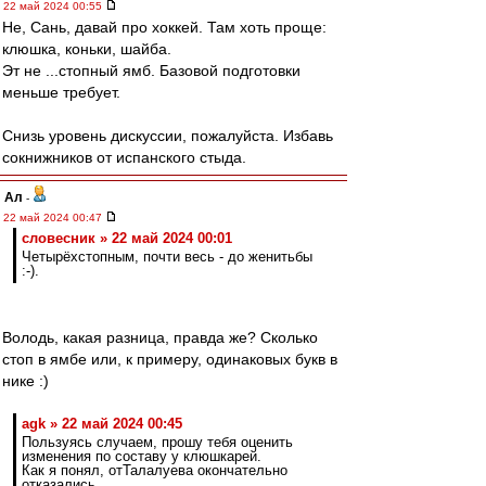
22 май 2024 00:55
Не, Сань, давай про хоккей. Там хоть проще:
клюшка, коньки, шайба.
Эт не ...стопный ямб. Базовой подготовки
меньше требует.
Снизь уровень дискуссии, пожалуйста. Избавь
сокнижников от испанского стыда.
Ал
-
22 май 2024 00:47
словесник » 22 май 2024 00:01
Четырёхстопным, почти весь - до женитьбы
:-).
Володь, какая разница, правда же? Сколько
стоп в ямбе или, к примеру, одинаковых букв в
нике :)
agk » 22 май 2024 00:45
Пользуясь случаем, прошу тебя оценить
изменения по составу у клюшкарей.
Как я понял, отТалалуева окончательно
отказались...