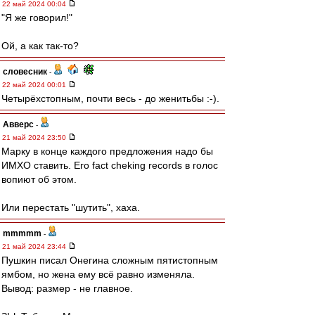
22 май 2024 00:04
"Я же говорил!"
Ой, а как так-то?
словесник
-
22 май 2024 00:01
Четырёхстопным, почти весь - до женитьбы :-).
Авверс
-
21 май 2024 23:50
Марку в конце каждого предложения надо бы
ИМХО ставить. Его fact cheking records в голос
вопиют об этом.
Или перестать "шутить", хаха.
mmmmm
-
21 май 2024 23:44
Пушкин писал Онегина сложным пятистопным
ямбом, но жена ему всё равно изменяла.
Вывод: размер - не главное.