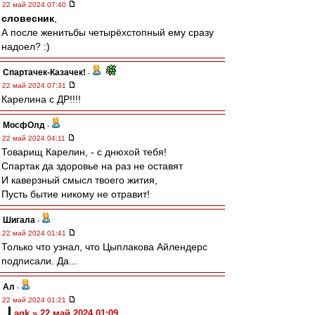
22 май 2024 07:40
словесник
,
А после женитьбы четырёхстопный ему сразу
надоел? :)
Спартачек-Казачек!
-
22 май 2024 07:31
Карелина с ДР!!!!
МосфОлд
-
22 май 2024 04:11
Товарищ Карелин, - с днюхой тебя!
Спартак да здоровье на раз не оставят
И каверзный смысл твоего жития,
Пусть бытие никому не отравит!
Шигала
-
22 май 2024 01:41
Только что узнал, что Цыплакова Айлендерс
подписали. Да...
Ал
-
22 май 2024 01:21
agk » 22 май 2024 01:09