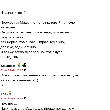
И заканчивая :)
Промес как Миша, но не тот который на пОле
не виден.
Он для врагов был словно чёрт, губительно
результативен.
Как Лермонтов писал – играл. Куражно,
дерзско, вдохновенно
И так же глупо проебал, как тот в дуэли
преждвременно.
Squabbler
-
21 май 2024 23:05
Олеж, тоже совершенно беззлобно к его чепухе
Уж как он хуевертит?!((
))
Los
-
21 май 2024 23:02
Грустно ...
Накинулись на Сашу .. Да, иногда неудачно у