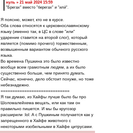
нуль » 21 май 2024 15:59
"Брегах" вместо "берегах" и "или́".
Я поясню, может, кто не в курсе.
Оба слова относятся к церковнославянскому
языку (именно так, в ЦС в слове "или"
ударение ставится на второй слог), который
является (помимо прочего) торжественным,
возвышенным вариантом обычного русского
языка.
Во времена Пушкина это было известно
вообще всем грамотным людям, а их было
существенно больше, чем принято думать.
Сейчас, конечно, дело обстоит похуже, но тоже
небезнадежно.
=============================
Я так думаю, из Хайфы лучше было бы про
Шоломалейхема вещать, или как там он
правильно пишется. И мы бы кругозор
расширили :lol: А с Пушкиным получается как у
запрещенного в Хайфе животного с
некоторыми изобильными в Хайфе цитрусами.