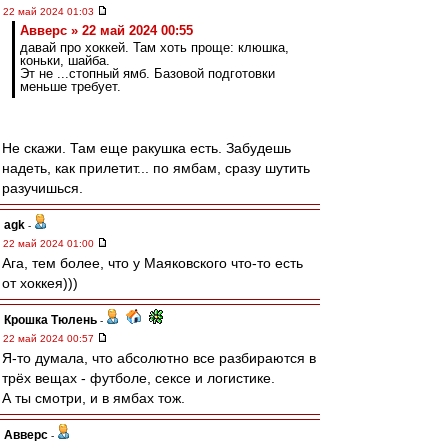
22 май 2024 01:03
Авверс » 22 май 2024 00:55
давай про хоккей. Там хоть проще: клюшка,
коньки, шайба.
Эт не ...стопный ямб. Базовой подготовки
меньше требует.
Не скажи. Там еще ракушка есть. Забудешь
надеть, как прилетит... по ямбам, сразу шутить
разучишься.
agk
-
22 май 2024 01:00
Ага, тем более, что у Маяковского что-то есть
от хоккея)))
Крошка Тюлень
-
22 май 2024 00:57
Я-то думала, что абсолютно все разбираются в
трёх вещах - футболе, сексе и логистике.
А ты смотри, и в ямбах тож.
Авверс
-