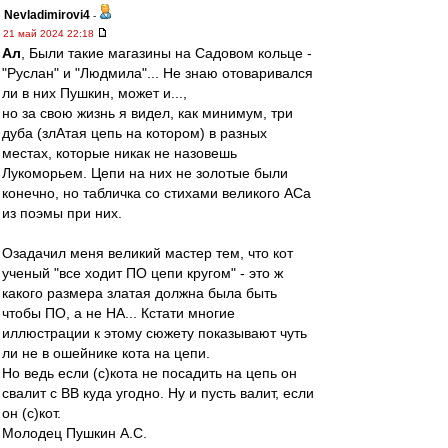
Nevladimirovi4
-
21 май 2024 22:18
Ал
, Были такие магазины на Садовом кольце -
"Руслан" и "Людмила"... Не знаю отоваривался
ли в них Пушкин, может и...,
но за свою жизнь я видел, как минимум, три
дуба (злАтая цепь на котором) в разных
местах, которые никак не назовешь
Лукоморьем. Цепи на них не золотые были
конечно, но табличка со стихами великого АСа
из поэмы при них.
Озадачил меня великий мастер тем, что кот
ученый "все ходит ПО цепи кругом" - это ж
какого размера златая должна была быть
чтобы ПО, а не НА... Кстати многие
иллюстрации к этому сюжету показывают чуть
ли не в ошейнике кота на цепи.
Но ведь если (с)кота не посадить на цепь он
свалит с ВВ куда угодно. Ну и пусть валит, если
он (с)кот.
Молодец Пушкин А.С.