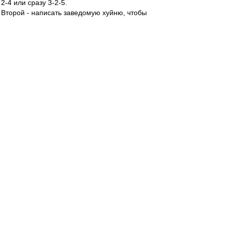
2-4 или сразу 3-2-5.
Второй - написать заведомую хуйню, чтобы
привлечь внимание, и либо продолжить писать
заведомую хуйню, "лишь бы бомбило у этого
дебила", либо оскорбиться и выставить себя
невинной жертвой, невинно пострадавшей за
невинную шутку. Это еще "троллингом"
называется.
Ну и второй с половиной - написать заведомую
хуйню, искренне не осознавая, что это хуйня.
Тут уже ближе к т.н. "эффекту Даннинга -
Крюгера".
авоська
-
21 май 2024 21:57
Soplevich
,
Безруков этот кстати большой приколист.
Как-то на нём пеналь поставили за игру рукой.
А он после матча и говорит:
-Как я рукой мог сыграть, если я Безруков?!
Сергей Юрьевич,про ветерок даже не