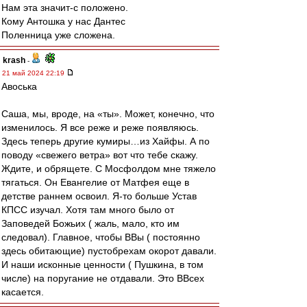
Нам эта значит-с положено.
Кому Антошка у нас Дантес
Поленница уже сложена.
krash
-
21 май 2024 22:19
Авоська
Саша, мы, вроде, на «ты». Может, конечно, что
изменилось. Я все реже и реже появляюсь.
Здесь теперь другие кумиры…из Хайфы. А по
поводу «свежего ветра» вот что тебе скажу.
Ждите, и обрящете. С Мосфолдом мне тяжело
тягаться. Он Евангелие от Матфея еще в
детстве раннем освоил. Я-то больше Устав
КПСС изучал. Хотя там много было от
Заповедей Божьих ( жаль, мало, кто им
следовал). Главное, чтобы ВВы ( постоянно
здесь обитающие) пустобрехам окорот давали.
И наши исконные ценности ( Пушкина, в том
числе) на поругание не отдавали. Это ВВсех
касается.