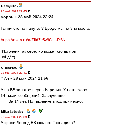
RedQuite
-
28 май 2024 22:45
морон » 28 май 2024 22:24
Ты ничего не напутал? Вроде мы на 3-м месте:
https://dzen.ru/a/ZlId7c5v90c_-RSN
(Источник так себе, но может кто другой
найдёт)...
старичок
-
28 май 2024 22:41
# Ал » 28 май 2024 21:56
А на ВВ золотое перо - Карелин. У него скоро
14 тысяч сообщений. Заслуженно.
___ За 14 лет. По тысчёнке в год примерно.
Mike Lebedev
-
28 май 2024 22:39
А среди Легенд ВВ сколько Геннадиев?