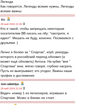
Легенда
Как говорится, Легенды всякие нужны, Легенды
всякие важны
Ал
-
28 май 2024 21:30
Кто я такой, чтобы запрещать некоторым
посетителям ВВ писать на лбу: "смотрите, я
идиот". Мешать не буду, конечно. Посмеемся с
друзьями :)
Лично я болею за " Спартак", клуб, рекорды
которого в российский период обновил (а
может ещё обновить) Антоха. На кубки "вне "
Спартака" мне, мягко говоря, глубоко насрать.
Пусть их выигрывают, кто угодно. Важны наши
трофеи и достижения.
tver-udomlya
-
28 май 2024 21:26
Видич- номер 1 из легионеров, игравших в
Спартаке. Мозес и близко не стоит.