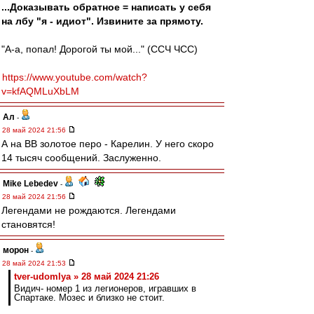
...Доказывать обратное = написать у себя
на лбу "я - идиот". Извините за прямоту.
"А-а, попал! Дорогой ты мой..." (ССЧ ЧСС)
https://www.youtube.com/watch?
v=kfAQMLuXbLM
Ал
-
28 май 2024 21:56
А на ВВ золотое перо - Карелин. У него скоро
14 тысяч сообщений. Заслуженно.
Mike Lebedev
-
28 май 2024 21:56
Легендами не рождаются. Легендами
становятся!
морон
-
28 май 2024 21:53
tver-udomlya » 28 май 2024 21:26
Видич- номер 1 из легионеров, игравших в
Спартаке. Мозес и близко не стоит.