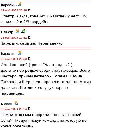
Карелин
-
28 май 2024 22:36
Спектр
, Да-да, конечно..65 матчей у него. Ну,
значит - 2 и 2/3 гвардейца.
Спектр
-
28 май 2024 22:32
Карелин
, семь же. Перепаденко
Карелин
-
28 май 2024 22:30
Имя Геннадий (греч. - "Благородный") -
достаточное редкое среди спартаковцев. Всего
шестеро, причём четверо - Богачёв, Сёмин,
Смирнов и Шершнев - провели от одного матча
до шести. В отличие от двух первых
гвардейцев..
морон
-
28 май 2024 22:24
Помните как мы говорили про вылетевший
Сочи? Писдуй писдуй команда на которую не
ходит болельщик .