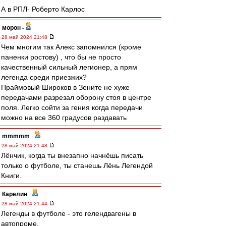
А в РПЛ- Роберто Карлос
морон
-
28 май 2024 21:48
Чем многим так Алекс запомнился (кроме
паненки ростову) , что бы не просто
качественный сильный легионер, а прям
легенда среди приезжих?
Праймовый Широков в Зените не хуже
передачами разрезал оборону стоя в центре
поля. Легко сойти за гения когда передачи
можно на все 360 градусов раздавать
mmmmm
-
28 май 2024 21:48
Лёнчик, когда ты внезапно начнёшь писать
только о футболе, ты станешь Лёнь Легендой
Книги.
Карелин
-
28 май 2024 21:44
Легенды в футболе - это гелендвагены в
автопроме.