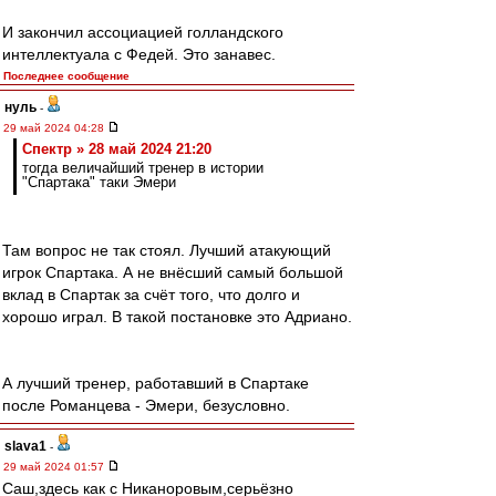
И закончил ассоциацией голландского
интеллектуала с Федей. Это занавес.
Последнее сообщение
нуль
-
29 май 2024 04:28
Спектр » 28 май 2024 21:20
тогда величайший тренер в истории
"Спартака" таки Эмери
Там вопрос не так стоял. Лучший атакующий
игрок Спартака. А не внёсший самый большой
вклад в Спартак за счёт того, что долго и
хорошо играл. В такой постановке это Адриано.
А лучший тренер, работавший в Спартаке
после Романцева - Эмери, безусловно.
slava1
-
29 май 2024 01:57
Саш,здесь как с Никаноровым,серьёзно