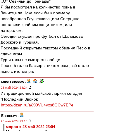
,,От Севильи до Гренады"
Я бы посмотрел на количество говна в
Зените,или Цска,если бы к примеру
новобранцев Глушенкова ,или Сперцяна
поставили крайним защитником, или
латералем.
Сегодня слушал про футбол от Шалимова
Дорского и Гурцкая.
Последний открытым текстом обвинил Пёсю в
сдаче игры.
Тур и голы не смотрел вообще.
После 5 голов Касьеры тиктокерам ,всё стало
ясно с итогом рпл.
Mike Lebedev
-
28 май 2024 23:24
Из традиционной майской лирики сегодня
"Последний Звонок"
https://dzen.ru/a/XOVU4yxs8QCw7EPe
Евгеньич
-
28 май 2024 23:15
морон » 28 май 2024 23:04