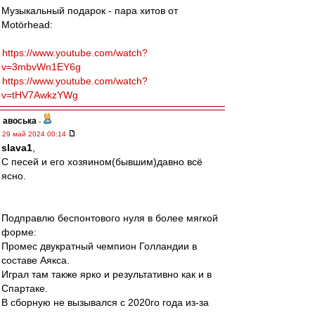
Музыкальный подарок - пара хитов от
Motörhead:
https://www.youtube.com/watch?
v=3mbvWn1EY6g
https://www.youtube.com/watch?
v=tHV7AwkzYWg
авоська
-
29 май 2024 00:14
slava1
,
С песей и его хозяином(бывшим)давно всё
ясно.
Подправлю беспонтового нуля в более мягкой
форме:
Промес двукратный чемпион Голландии в
составе Аякса.
Играл там также ярко и результативно как и в
Спартаке.
В сборную не вызывался с 2020го года из-за