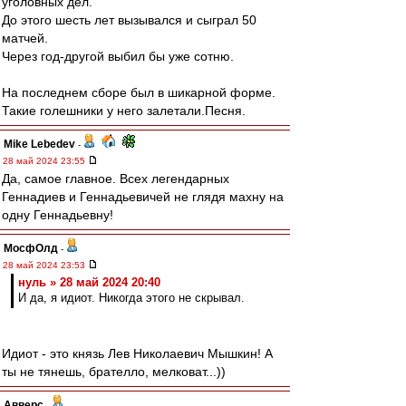
уголовных дел.
До этого шесть лет вызывался и сыграл 50
матчей.
Через год-другой выбил бы уже сотню.
На последнем сборе был в шикарной форме.
Такие голешники у него залетали.Песня.
Mike Lebedev
-
28 май 2024 23:55
Да, самое главное. Всех легендарных
Геннадиев и Геннадьевичей не глядя махну на
одну Геннадьевну!
МосфОлд
-
28 май 2024 23:53
нуль » 28 май 2024 20:40
И да, я идиот. Никогда этого не скрывал.
Идиот - это князь Лев Николаевич Мышкин! А
ты не тянешь, брателло, мелковат...))
Авверс
-