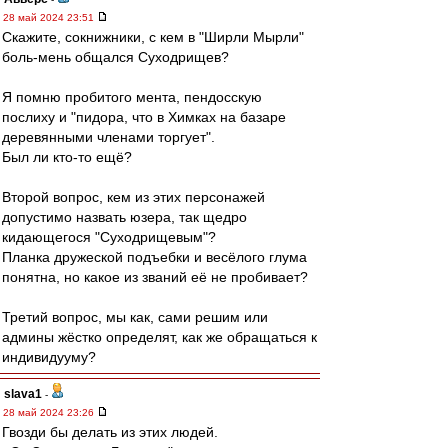
28 май 2024 23:51
Скажите, сокнижники, с кем в "Ширли Мырли"
боль-мень общался Суходрищев?
Я помню пробитого мента, пендосскую
послиху и "пидора, что в Химках на базаре
деревянными членами торгует".
Был ли кто-то ещё?
Второй вопрос, кем из этих персонажей
допустимо назвать юзера, так щедро
кидающегося "Суходрищевым"?
Планка дружеской подъебки и весёлого глума
понятна, но какое из званий её не пробивает?
Третий вопрос, мы как, сами решим или
админы жёстко определят, как же обращаться к
индивидууму?
slava1
-
28 май 2024 23:26
Гвозди бы делать из этих людей.