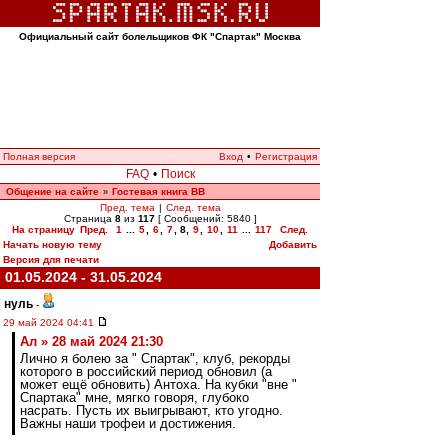
Официальный сайт болельщиков ФК "Спартак" Москва
Полная версия
Вход
•
Регистрация
FAQ
•
Поиск
Общение на сайте
Гостевая книга ВВ
»
Пред. тема
|
След. тема
Страница
8
из
117
[ Сообщений: 5840 ]
На страницу
Пред.
1
...
5
,
6
,
7
,
8
,
9
,
10
,
11
...
117
След.
Начать новую тему
Добавить
Версия для печати
01.05.2024 - 31.05.2024
нуль
-
29 май 2024 04:41
Ал » 28 май 2024 21:30
Лично я болею за " Спартак", клуб, рекорды
которого в российский период обновил (а
может ещё обновить) Антоха. На кубки "вне "
Спартака" мне, мягко говоря, глубоко
насрать. Пусть их выигрывают, кто угодно.
Важны наши трофеи и достижения.