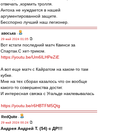
отвечать ,кормить тролля.
Антоха не нуждается в нашей
аргументированной защите.
Бесспорно лучший наш легионер.
авоська
-
29 май 2024 01:05
Вот кстати последний матч Квинси за
Спартак.С хет-триком.
https://youtu.be/Um6ILHPeZiE
А вот еще матч с Кайратом на каком-то там
кубке.
Мне на тех сборах казалось что он вообще
какого-то совершенства достиг.
И интересная связка с Угальде наклевывалась
https://youtu.be/r6HBTFM5Qtg
RedQuite
-
29 май 2024 00:24
Андрея Андрей Т. (54) с ДР!!!