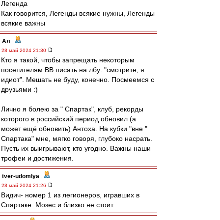
Легенда
Как говорится, Легенды всякие нужны, Легенды
всякие важны
Ал
-
28 май 2024 21:30
Кто я такой, чтобы запрещать некоторым
посетителям ВВ писать на лбу: "смотрите, я
идиот". Мешать не буду, конечно. Посмеемся с
друзьями :)
Лично я болею за " Спартак", клуб, рекорды
которого в российский период обновил (а
может ещё обновить) Антоха. На кубки "вне "
Спартака" мне, мягко говоря, глубоко насрать.
Пусть их выигрывают, кто угодно. Важны наши
трофеи и достижения.
tver-udomlya
-
28 май 2024 21:26
Видич- номер 1 из легионеров, игравших в
Спартаке. Мозес и близко не стоит.