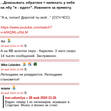
...Доказывать обратное = написать у себя
на лбу "я - идиот". Извините за прямоту.
"А-а, попал! Дорогой ты мой..." (ССЧ ЧСС)
https://www.youtube.com/watch?
v=kfAQMLuXbLM
Ал
-
28 май 2024 21:56
А на ВВ золотое перо - Карелин. У него скоро
14 тысяч сообщений. Заслуженно.
Mike Lebedev
-
28 май 2024 21:56
Легендами не рождаются. Легендами
становятся!
морон
-
28 май 2024 21:53
tver-udomlya » 28 май 2024 21:26
Видич- номер 1 из легионеров, игравших в
Спартаке. Мозес и близко не стоит.