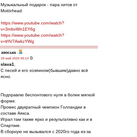
Музыкальный подарок - пара хитов от
Motörhead:
https://www.youtube.com/watch?
v=3mbvWn1EY6g
https://www.youtube.com/watch?
v=tHV7AwkzYWg
авоська
-
29 май 2024 00:14
slava1
,
С песей и его хозяином(бывшим)давно всё
ясно.
Подправлю беспонтового нуля в более мягкой
форме:
Промес двукратный чемпион Голландии в
составе Аякса.
Играл там также ярко и результативно как и в
Спартаке.
В сборную не вызывался с 2020го года из-за