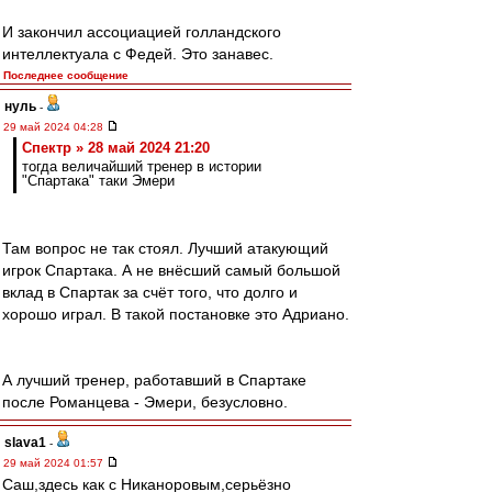
И закончил ассоциацией голландского
интеллектуала с Федей. Это занавес.
Последнее сообщение
нуль
-
29 май 2024 04:28
Спектр » 28 май 2024 21:20
тогда величайший тренер в истории
"Спартака" таки Эмери
Там вопрос не так стоял. Лучший атакующий
игрок Спартака. А не внёсший самый большой
вклад в Спартак за счёт того, что долго и
хорошо играл. В такой постановке это Адриано.
А лучший тренер, работавший в Спартаке
после Романцева - Эмери, безусловно.
slava1
-
29 май 2024 01:57
Саш,здесь как с Никаноровым,серьёзно