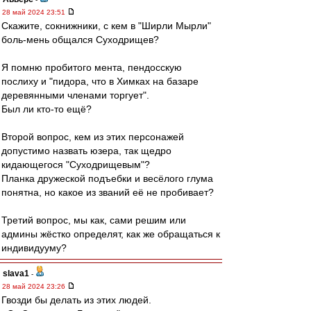
28 май 2024 23:51
Скажите, сокнижники, с кем в "Ширли Мырли"
боль-мень общался Суходрищев?
Я помню пробитого мента, пендосскую
послиху и "пидора, что в Химках на базаре
деревянными членами торгует".
Был ли кто-то ещё?
Второй вопрос, кем из этих персонажей
допустимо назвать юзера, так щедро
кидающегося "Суходрищевым"?
Планка дружеской подъебки и весёлого глума
понятна, но какое из званий её не пробивает?
Третий вопрос, мы как, сами решим или
админы жёстко определят, как же обращаться к
индивидууму?
slava1
-
28 май 2024 23:26
Гвозди бы делать из этих людей.