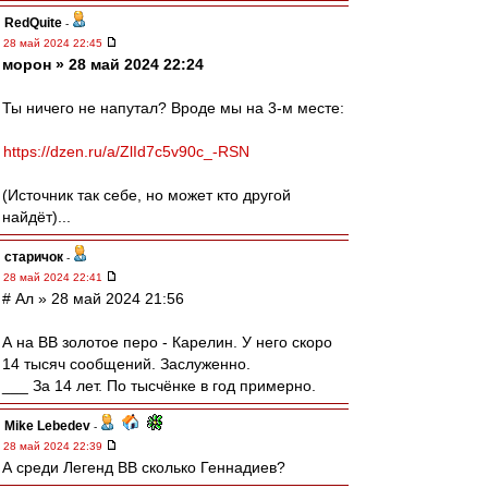
RedQuite
-
28 май 2024 22:45
морон » 28 май 2024 22:24
Ты ничего не напутал? Вроде мы на 3-м месте:
https://dzen.ru/a/ZlId7c5v90c_-RSN
(Источник так себе, но может кто другой
найдёт)...
старичок
-
28 май 2024 22:41
# Ал » 28 май 2024 21:56
А на ВВ золотое перо - Карелин. У него скоро
14 тысяч сообщений. Заслуженно.
___ За 14 лет. По тысчёнке в год примерно.
Mike Lebedev
-
28 май 2024 22:39
А среди Легенд ВВ сколько Геннадиев?