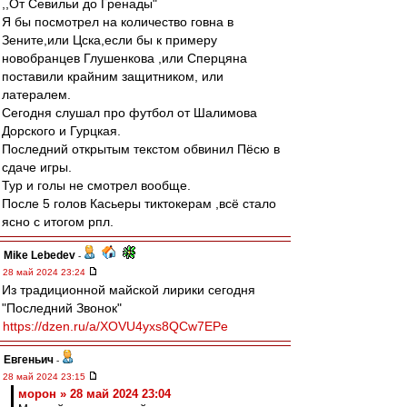
,,От Севильи до Гренады"
Я бы посмотрел на количество говна в
Зените,или Цска,если бы к примеру
новобранцев Глушенкова ,или Сперцяна
поставили крайним защитником, или
латералем.
Сегодня слушал про футбол от Шалимова
Дорского и Гурцкая.
Последний открытым текстом обвинил Пёсю в
сдаче игры.
Тур и голы не смотрел вообще.
После 5 голов Касьеры тиктокерам ,всё стало
ясно с итогом рпл.
Mike Lebedev
-
28 май 2024 23:24
Из традиционной майской лирики сегодня
"Последний Звонок"
https://dzen.ru/a/XOVU4yxs8QCw7EPe
Евгеньич
-
28 май 2024 23:15
морон » 28 май 2024 23:04