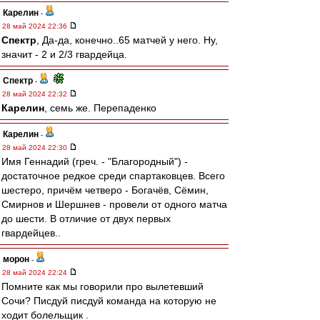
Карелин
-
28 май 2024 22:36
Спектр
, Да-да, конечно..65 матчей у него. Ну,
значит - 2 и 2/3 гвардейца.
Спектр
-
28 май 2024 22:32
Карелин
, семь же. Перепаденко
Карелин
-
28 май 2024 22:30
Имя Геннадий (греч. - "Благородный") -
достаточное редкое среди спартаковцев. Всего
шестеро, причём четверо - Богачёв, Сёмин,
Смирнов и Шершнев - провели от одного матча
до шести. В отличие от двух первых
гвардейцев..
морон
-
28 май 2024 22:24
Помните как мы говорили про вылетевший
Сочи? Писдуй писдуй команда на которую не
ходит болельщик .