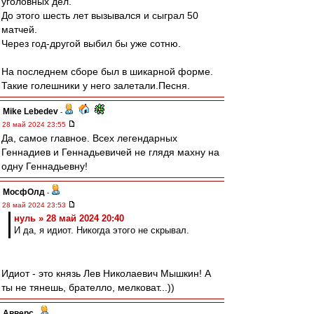
уголовных дел.
До этого шесть лет вызывался и сыграл 50
матчей.
Через год-другой выбил бы уже сотню.
На последнем сборе был в шикарной форме.
Такие голешники у него залетали.Песня.
Mike Lebedev
-
28 май 2024 23:55
Да, самое главное. Всех легендарных
Геннадиев и Геннадьевичей не глядя махну на
одну Геннадьевну!
МосфОлд
-
28 май 2024 23:53
нуль » 28 май 2024 20:40
И да, я идиот. Никогда этого не скрывал.
Идиот - это князь Лев Николаевич Мышкин! А
ты не тянешь, брателло, мелковат...))
Авверс
-