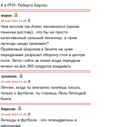
А в РПЛ- Роберто Карлос
морон
-
28 май 2024 21:48
Чем многим так Алекс запомнился (кроме
паненки ростову) , что бы не просто
качественный сильный легионер, а прям
легенда среди приезжих?
Праймовый Широков в Зените не хуже
передачами разрезал оборону стоя в центре
поля. Легко сойти за гения когда передачи
можно на все 360 градусов раздавать
mmmmm
-
28 май 2024 21:48
Лёнчик, когда ты внезапно начнёшь писать
только о футболе, ты станешь Лёнь Легендой
Книги.
Карелин
-
28 май 2024 21:44
Легенды в футболе - это гелендвагены в
автопроме.