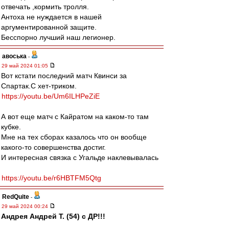
отвечать ,кормить тролля.
Антоха не нуждается в нашей
аргументированной защите.
Бесспорно лучший наш легионер.
авоська
-
29 май 2024 01:05
Вот кстати последний матч Квинси за
Спартак.С хет-триком.
https://youtu.be/Um6ILHPeZiE
А вот еще матч с Кайратом на каком-то там
кубке.
Мне на тех сборах казалось что он вообще
какого-то совершенства достиг.
И интересная связка с Угальде наклевывалась
https://youtu.be/r6HBTFM5Qtg
RedQuite
-
29 май 2024 00:24
Андрея Андрей Т. (54) с ДР!!!