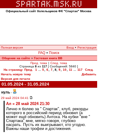
Официальный сайт болельщиков ФК "Спартак" Москва
Полная версия
Вход
•
Регистрация
FAQ
•
Поиск
Общение на сайте
Гостевая книга ВВ
»
Пред. тема
|
След. тема
Страница
8
из
117
[ Сообщений: 5840 ]
На страницу
Пред.
1
...
5
,
6
,
7
,
8
,
9
,
10
,
11
...
117
След.
Начать новую тему
Добавить
Версия для печати
01.05.2024 - 31.05.2024
нуль
-
29 май 2024 04:41
Ал » 28 май 2024 21:30
Лично я болею за " Спартак", клуб, рекорды
которого в российский период обновил (а
может ещё обновить) Антоха. На кубки "вне "
Спартака" мне, мягко говоря, глубоко
насрать. Пусть их выигрывают, кто угодно.
Важны наши трофеи и достижения.