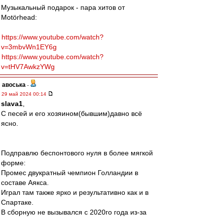
Музыкальный подарок - пара хитов от
Motörhead:
https://www.youtube.com/watch?
v=3mbvWn1EY6g
https://www.youtube.com/watch?
v=tHV7AwkzYWg
авоська
-
29 май 2024 00:14
slava1
,
С песей и его хозяином(бывшим)давно всё
ясно.
Подправлю беспонтового нуля в более мягкой
форме:
Промес двукратный чемпион Голландии в
составе Аякса.
Играл там также ярко и результативно как и в
Спартаке.
В сборную не вызывался с 2020го года из-за