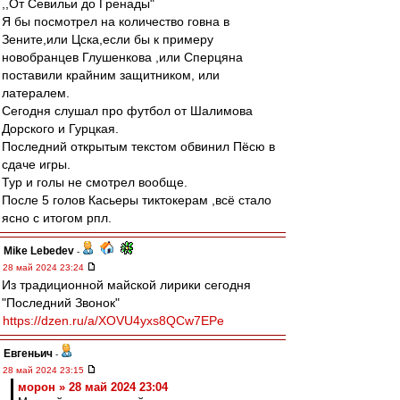
,,От Севильи до Гренады"
Я бы посмотрел на количество говна в
Зените,или Цска,если бы к примеру
новобранцев Глушенкова ,или Сперцяна
поставили крайним защитником, или
латералем.
Сегодня слушал про футбол от Шалимова
Дорского и Гурцкая.
Последний открытым текстом обвинил Пёсю в
сдаче игры.
Тур и голы не смотрел вообще.
После 5 голов Касьеры тиктокерам ,всё стало
ясно с итогом рпл.
Mike Lebedev
-
28 май 2024 23:24
Из традиционной майской лирики сегодня
"Последний Звонок"
https://dzen.ru/a/XOVU4yxs8QCw7EPe
Евгеньич
-
28 май 2024 23:15
морон » 28 май 2024 23:04