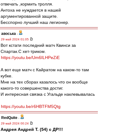
отвечать ,кормить тролля.
Антоха не нуждается в нашей
аргументированной защите.
Бесспорно лучший наш легионер.
авоська
-
29 май 2024 01:05
Вот кстати последний матч Квинси за
Спартак.С хет-триком.
https://youtu.be/Um6ILHPeZiE
А вот еще матч с Кайратом на каком-то там
кубке.
Мне на тех сборах казалось что он вообще
какого-то совершенства достиг.
И интересная связка с Угальде наклевывалась
https://youtu.be/r6HBTFM5Qtg
RedQuite
-
29 май 2024 00:24
Андрея Андрей Т. (54) с ДР!!!