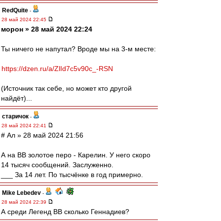
RedQuite
-
28 май 2024 22:45
морон » 28 май 2024 22:24
Ты ничего не напутал? Вроде мы на 3-м месте:
https://dzen.ru/a/ZlId7c5v90c_-RSN
(Источник так себе, но может кто другой
найдёт)...
старичок
-
28 май 2024 22:41
# Ал » 28 май 2024 21:56
А на ВВ золотое перо - Карелин. У него скоро
14 тысяч сообщений. Заслуженно.
___ За 14 лет. По тысчёнке в год примерно.
Mike Lebedev
-
28 май 2024 22:39
А среди Легенд ВВ сколько Геннадиев?