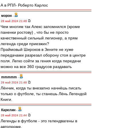
А в РПЛ- Роберто Карлос
морон
-
28 май 2024 21:48
Чем многим так Алекс запомнился (кроме
паненки ростову) , что бы не просто
качественный сильный легионер, а прям
легенда среди приезжих?
Праймовый Широков в Зените не хуже
передачами разрезал оборону стоя в центре
поля. Легко сойти за гения когда передачи
можно на все 360 градусов раздавать
mmmmm
-
28 май 2024 21:48
Лёнчик, когда ты внезапно начнёшь писать
только о футболе, ты станешь Лёнь Легендой
Книги.
Карелин
-
28 май 2024 21:44
Легенды в футболе - это гелендвагены в
автопроме.