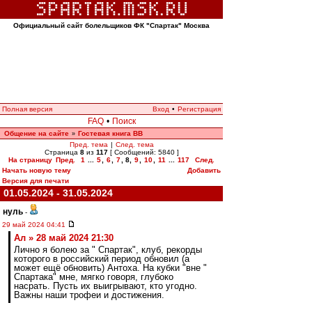
Официальный сайт болельщиков ФК "Спартак" Москва
Полная версия
Вход
•
Регистрация
FAQ
•
Поиск
Общение на сайте
Гостевая книга ВВ
»
Пред. тема
|
След. тема
Страница
8
из
117
[ Сообщений: 5840 ]
На страницу
Пред.
1
...
5
,
6
,
7
,
8
,
9
,
10
,
11
...
117
След.
Начать новую тему
Добавить
Версия для печати
01.05.2024 - 31.05.2024
нуль
-
29 май 2024 04:41
Ал » 28 май 2024 21:30
Лично я болею за " Спартак", клуб, рекорды
которого в российский период обновил (а
может ещё обновить) Антоха. На кубки "вне "
Спартака" мне, мягко говоря, глубоко
насрать. Пусть их выигрывают, кто угодно.
Важны наши трофеи и достижения.