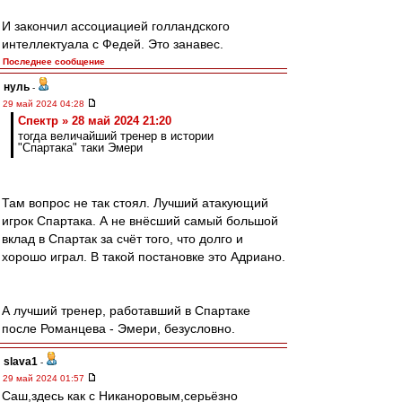
И закончил ассоциацией голландского
интеллектуала с Федей. Это занавес.
Последнее сообщение
нуль
-
29 май 2024 04:28
Спектр » 28 май 2024 21:20
тогда величайший тренер в истории
"Спартака" таки Эмери
Там вопрос не так стоял. Лучший атакующий
игрок Спартака. А не внёсший самый большой
вклад в Спартак за счёт того, что долго и
хорошо играл. В такой постановке это Адриано.
А лучший тренер, работавший в Спартаке
после Романцева - Эмери, безусловно.
slava1
-
29 май 2024 01:57
Саш,здесь как с Никаноровым,серьёзно