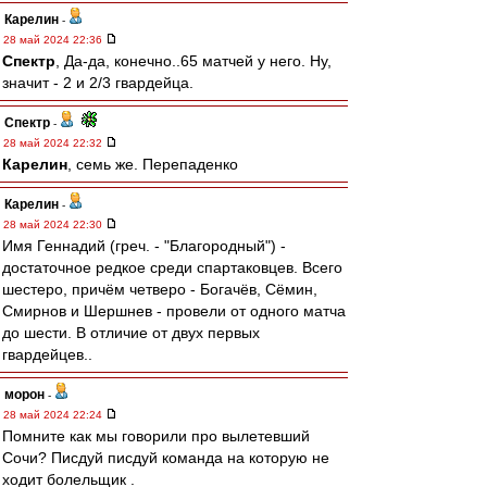
Карелин
-
28 май 2024 22:36
Спектр
, Да-да, конечно..65 матчей у него. Ну,
значит - 2 и 2/3 гвардейца.
Спектр
-
28 май 2024 22:32
Карелин
, семь же. Перепаденко
Карелин
-
28 май 2024 22:30
Имя Геннадий (греч. - "Благородный") -
достаточное редкое среди спартаковцев. Всего
шестеро, причём четверо - Богачёв, Сёмин,
Смирнов и Шершнев - провели от одного матча
до шести. В отличие от двух первых
гвардейцев..
морон
-
28 май 2024 22:24
Помните как мы говорили про вылетевший
Сочи? Писдуй писдуй команда на которую не
ходит болельщик .