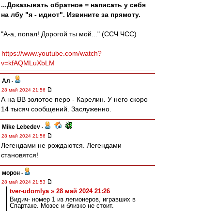
...Доказывать обратное = написать у себя
на лбу "я - идиот". Извините за прямоту.
"А-а, попал! Дорогой ты мой..." (ССЧ ЧСС)
https://www.youtube.com/watch?
v=kfAQMLuXbLM
Ал
-
28 май 2024 21:56
А на ВВ золотое перо - Карелин. У него скоро
14 тысяч сообщений. Заслуженно.
Mike Lebedev
-
28 май 2024 21:56
Легендами не рождаются. Легендами
становятся!
морон
-
28 май 2024 21:53
tver-udomlya » 28 май 2024 21:26
Видич- номер 1 из легионеров, игравших в
Спартаке. Мозес и близко не стоит.