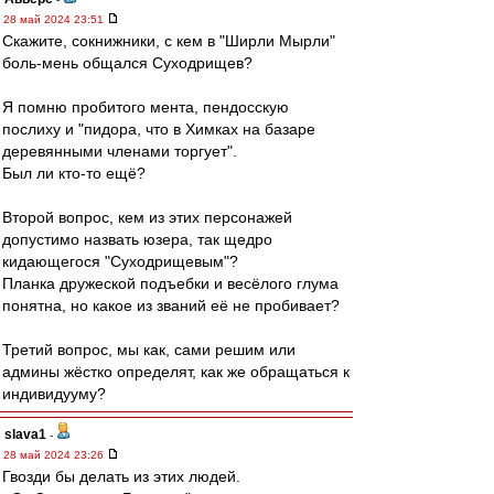
28 май 2024 23:51
Скажите, сокнижники, с кем в "Ширли Мырли"
боль-мень общался Суходрищев?
Я помню пробитого мента, пендосскую
послиху и "пидора, что в Химках на базаре
деревянными членами торгует".
Был ли кто-то ещё?
Второй вопрос, кем из этих персонажей
допустимо назвать юзера, так щедро
кидающегося "Суходрищевым"?
Планка дружеской подъебки и весёлого глума
понятна, но какое из званий её не пробивает?
Третий вопрос, мы как, сами решим или
админы жёстко определят, как же обращаться к
индивидууму?
slava1
-
28 май 2024 23:26
Гвозди бы делать из этих людей.