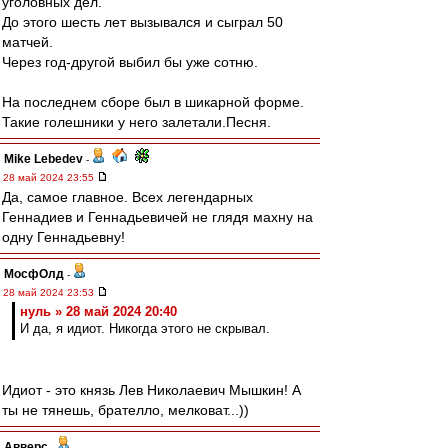
уголовных дел.
До этого шесть лет вызывался и сыграл 50
матчей.
Через год-другой выбил бы уже сотню.
На последнем сборе был в шикарной форме.
Такие голешники у него залетали.Песня.
Mike Lebedev
-
28 май 2024 23:55
Да, самое главное. Всех легендарных
Геннадиев и Геннадьевичей не глядя махну на
одну Геннадьевну!
МосфОлд
-
28 май 2024 23:53
нуль » 28 май 2024 20:40
И да, я идиот. Никогда этого не скрывал.
Идиот - это князь Лев Николаевич Мышкин! А
ты не тянешь, брателло, мелковат...))
Авверс
-