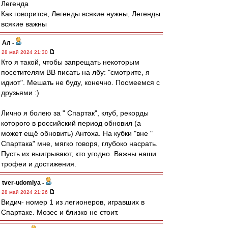
Легенда
Как говорится, Легенды всякие нужны, Легенды
всякие важны
Ал
-
28 май 2024 21:30
Кто я такой, чтобы запрещать некоторым
посетителям ВВ писать на лбу: "смотрите, я
идиот". Мешать не буду, конечно. Посмеемся с
друзьями :)
Лично я болею за " Спартак", клуб, рекорды
которого в российский период обновил (а
может ещё обновить) Антоха. На кубки "вне "
Спартака" мне, мягко говоря, глубоко насрать.
Пусть их выигрывают, кто угодно. Важны наши
трофеи и достижения.
tver-udomlya
-
28 май 2024 21:26
Видич- номер 1 из легионеров, игравших в
Спартаке. Мозес и близко не стоит.