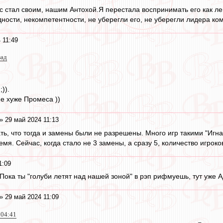
 стал своим, нашим Антохой.Я перестала воспринимать его как лег
дности, некомпетентности, не уберегли его, не уберегли лидера ко
 11:49
зад
)).
Не хуже Промеса ))
» 29 май 2024 11:13
ать, что тогда и замены были не разрешены. Много игр такими "Иг
время. Сейчас, когда стало не 3 замены, а сразу 5, количество игрок
1:09
 Пока ты "голуби летят над нашей зоной" в рэп рифмуешь, тут уже 
» 29 май 2024 11:09
 04:41