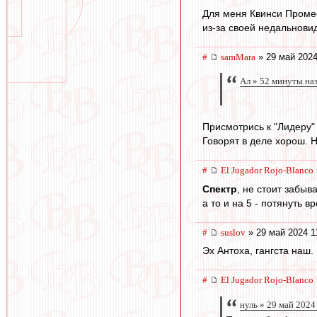
Для меня Квинси Промес
из-за своей недальнови
#
samMara
» 29 май 2024
Ал » 52 минуты на
Присмотрись к "Лидеру" ;
Говорят в деле хорош. 
#
El Jugador Rojo-Blanco
Спектр
, не стоит забыв
а то и на 5 - потянуть 
#
suslov
» 29 май 2024 1
Эх Антоха, гангста наш.
#
El Jugador Rojo-Blanco
нуль » 29 май 2024