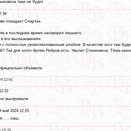
нковича таки не будет
2:39
 же покидает Спартак.
еле в последнее время наговорил лишнего.
 в его высказываниях.
ит с полностью укомплектованным штабом. В качестве кого там б
 Так для этого Артем Ребров есть. Уволят Станковича, Тёма како
 официально объявили.
24 12:41
12:32
 не выскрижали
9 май 2024 12:25
я.......наш.
 12:25