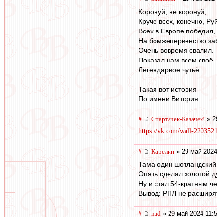
Коронуй, не коронуй,
Круче всех, конечно, Руй
Всех в Европе победил,
На бомжепервенство за
Очень вовремя свалил.
Показал нам всем своё
Легендарное чутьё.
Такая вот история
По имени Витория.
#
Спартачек-Казачек!
» 2
https://vk.com/wall-22035
#
Карелин
» 29 май 2024
Тама один шотландский 
Опять сделал золотой дуб
Ну и стал 54-кратным ч
Вывод: РПЛ не расширят
#
nad
» 29 май 2024 11: