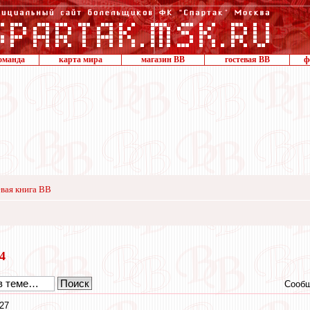
оманда
карта мира
магазин ВВ
гостевая ВВ
ф
вая книга ВВ
24
Сообщ
27