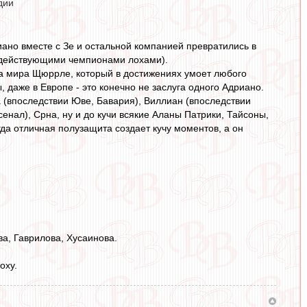
дии
риано вместе с Зе и остальной компанией превратились в
 с действующими чемпионами лохами).
она мира Щюррле, который в достижениях умоет любого
 даже в Европе - это конечно не заслуга одного Адриано.
а (впоследствии Юве, Бавария), Виллиан (впоследствии
нал), Срна, ну и до кучи всякие Аланы Патрики, Тайсоны,
гда отличная полузащита создает кучу моментов, а он
ва, Гаврилова, Хусаинова.
оху.