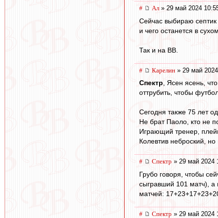
#
Ал
» 29 май 2024 10:5
Сейчас выбираю септик д
и чего останется в сухо
Так и на ВВ.
#
Карелин
» 29 май 2024
Спектр
, Ясен ясень, ч
оттрубить, чтобы футбол
Сегодня также 75 лет о
Не брат Паоло, кто не п
Играющий тренер, плейм
Колевтив неброский, но 
#
Спектр
» 29 май 2024 
Грубо говоря, чтобы сей
сыгравший 101 матч), а
матчей: 17+23+17+23+2
#
Спектр
» 29 май 2024 