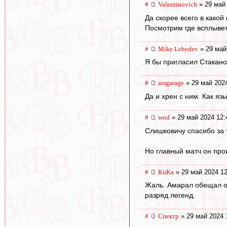
#
Valentinovich
» 29 май 
Да скорее всего в како
Посмотрим где всплывет
#
Mike Lebedev
» 29 май
Я бы пригласил Стакан
#
arsgarage
» 29 май 2024
Да и хрен с ним. Как язы
#
wod
» 29 май 2024 12:
Слишковичу спасибо за 
Но главный матч он прои
#
КuKa
» 29 май 2024 12
Жаль. Амарал обещал ос
разряд легенд.
#
Спектр
» 29 май 2024 