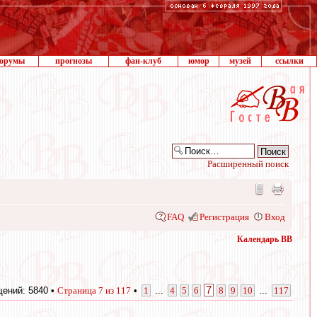
орумы
прогнозы
фан-клуб
юмор
музей
ссылки
Расширенный поиск
FAQ
Регистрация
Вход
Календарь ВВ
7
ений: 5840 •
Страница
7
из
117
•
1
...
4
5
6
8
9
10
...
117