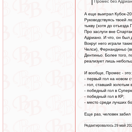
Промес без Адриан
А еще выиграл Кубок-202
Руководствуясь твоей ло
тыкву (хотя до отъезда
Про заслуги вне Спарта
Адриано. И что, он был
Вокруг него играли так
Челси), Фернандиньо (в
Дентиньо. Более того, 
реализует лишь небольш
И вообще, Промес - это:
- первый гол на новом 
- гол, ставший золотым в
- победный гол в Суперк
- победный гол в КР;
- место среди лучших б
Еще раз, человек забил
Редактировалось 29 май 202