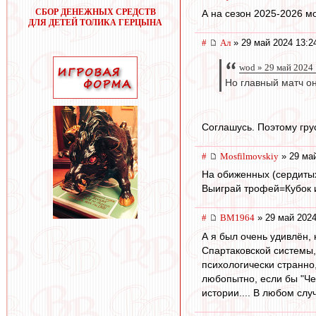
СБОР ДЕНЕЖНЫХ СРЕДСТВ
А на сезон 2025-2026 м
ДЛЯ ДЕТЕЙ ТОЛИКА ГЕРЦЫНА
#
Ал
» 29 май 2024 13:2
wod » 29 май 2024
Но главный матч он
Соглашусь. Поэтому грус
#
Mosfilmovskiy
» 29 май
На обиженных (сердитых)
Выиграй трофей=Кубок и
#
BM1964
» 29 май 2024
А я был очень удивлён, 
Спартаковской системы, 
психологически странно,
любопытно, если бы "Чер
истории.... В любом слу