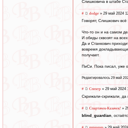
Слишковича в штабе Ста
#
dodge
» 29 май 2024 1
Говорят, Слишкович всё
Что-то он и на самом д
И обиды сквозят на всех
Да и Станкович приход
вовремя докладывающий?
получает.
ПиСи. Пока писал, уже
Редактировалось 29 май 20
#
Спектр
» 29 май 2024 
Скрижали-скрижали, да
#
Спартачек-Казачек!
» 2
blind_guardian
, остаётс
#
mmmmm
» 29 май 2024