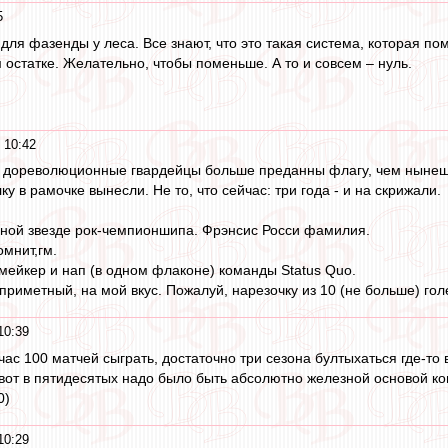
5
ля фазенды у леса. Все знают, что это такая система, которая пом
м остатке. Желательно, чтобы поменьше. А то и совсем – нуль.
 10:42
то дореволюционные гвардейцы больше преданны флагу, чем нынешн
ку в рамочке вынесли. Не то, что сейчас: три года - и на скрижали.
дной звезде рок-чемпионшипа. Фрэнсис Росси фамилия.
омнит,гм.
ейкер и нап (в одном флаконе) команды Status Quo.
приметный, на мой вкус. Пожалуй, нарезочку из 10 (не больше) гол
10:39
час 100 матчей сыграть, достаточно три сезона бултыхаться где-то 
 вот в пятидесятых надо было быть абсолютно железной основой ко
0)
10:29