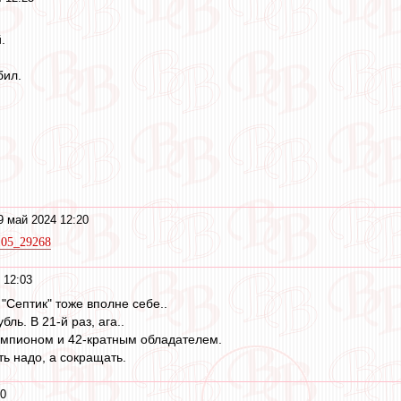
.
бил.
9 май 2024 12:20
2105_29268
 12:03
"Септик" тоже вполне себе..
ль. В 21-й раз, ага..
емпионом и 42-кратным обладателем.
ь надо, а сокращать.
50