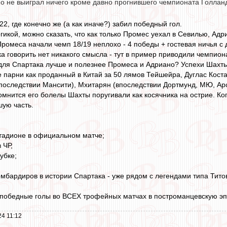
о не выиграл ничего кроме давно прогнившего чемпионата Голлан
2, где конечно же (а как иначе?) забил победный гол.
гикой, можно сказать, что как только Промес уехал в Севилью, Ад
 Промеса начали чемп 18/19 неплохо - 4 победы + гостевая ничья
ка говорить нет никакого смысла - тут в пример приводили чемпи
 для Спартака лучше и полезнее Промеса и Адриано? Успехи Шахты,
ие парни как проданный в Китай за 50 лямов Тейшейра, Дуглас Кост
последствии Мансити), Мхитарян (впоследствии Дортмунд, МЮ, Арсе
помнится его болелы Шахты поругивали как косячника на острие. Ко
ую часть.
стадионе в официальном матче;
 ЧР,
убке;
омбардиров в истории Спартака - уже рядом с легендами типа Тито
 победные голы во ВСЕХ трофейных матчах в построманцевскую эп
4 11:12