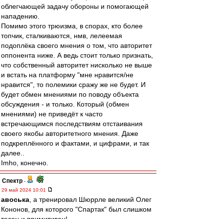
облегчающей задачу обороны и помогающей
нападению.
Помимо этого трюизма, в спорах, кто более
топчик, сталкиваются, нмв, лелеемая
подоплёка своего мнения о том, что авторитет
оппонента ниже. А ведь стоит только признать,
что собственный авторитет нисколько не выше
и встать на платформу "мне нравится/не
нравится", то полемики сражу же не будет. И
будет обмен мнениями по поводу объекта
обсуждения - и только. Который (обмен
мнениями) не приведёт к часто
встречающимся последствиям отстаивания
своего якобы авторитетного мнения. Даже
подкреплённого и фактами, и цифрами, и так
далее..
Imho, конечно.
Спектр
-
29 май 2024 10:01
авоська
, а тренировал Шюррле великий Олег
Кононов, для которого "Спартак" был слишком