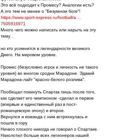
Это всё подходит к Промесу? Аналогии есть?
А это тем не менее о "Безумном боге"!
https://www.sport-express.ru/football/a ...
7505916971
Много чего можно написать или нарыть на эту
тему...
но кто усомнится в легендарности великого
Диего. На мировом уровне.
Промес (безусловно игрок и личность не такого
уровня) во многом сродни Марадоне. Эдакий
Марадона-лайт "красно-белого розлива".
Пообещал покинуть Спартак лишь после того,
как сделает его чемпионом -сделал и первое
(впервые и единственный раз в пост-
романцевскую эпоху) и второе.
Вернулся и команда с ним встряхнулась и
пошла в гору.
Ничего плохого никогда не говорил о Спартаке.
Наколотил больше всех легионеров нашей