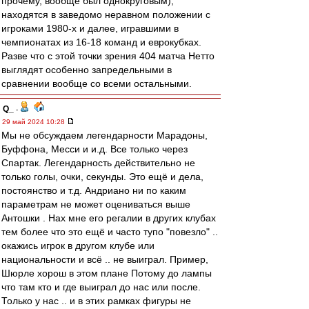
прочему, вообще был однокруговым),
находятся в заведомо неравном положении с
игроками 1980-х и далее, игравшими в
чемпионатах из 16-18 команд и еврокубках.
Разве что с этой точки зрения 404 матча Нетто
выглядят особенно запредельными в
сравнении вообще со всеми остальными.
Q_
-
29 май 2024 10:28
Мы не обсуждаем легендарности Марадоны,
Буффона, Месси и и.д. Все только через
Спартак. Легендарность действительно не
только голы, очки, секунды. Это ещё и дела,
постоянство и т.д. Андриано ни по каким
параметрам не может оцениваться выше
Антошки . Нах мне его регалии в других клубах
тем более что это ещё и часто тупо "повезло" ..
окажись игрок в другом клубе или
национальности и всё .. не выиграл. Пример,
Шюрле хорош в этом плане Потому до лампы
что там кто и где выиграл до нас или после.
Только у нас .. и в этих рамках фигуры не