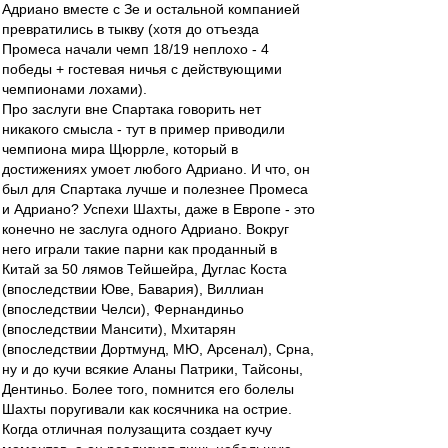
Адриано вместе с Зе и остальной компанией
превратились в тыкву (хотя до отъезда
Промеса начали чемп 18/19 неплохо - 4
победы + гостевая ничья с действующими
чемпионами лохами).
Про заслуги вне Спартака говорить нет
никакого смысла - тут в пример приводили
чемпиона мира Щюррле, который в
достижениях умоет любого Адриано. И что, он
был для Спартака лучше и полезнее Промеса
и Адриано? Успехи Шахты, даже в Европе - это
конечно не заслуга одного Адриано. Вокруг
него играли такие парни как проданный в
Китай за 50 лямов Тейшейра, Дуглас Коста
(впоследствии Юве, Бавария), Виллиан
(впоследствии Челси), Фернандиньо
(впоследствии Мансити), Мхитарян
(впоследствии Дортмунд, МЮ, Арсенал), Срна,
ну и до кучи всякие Аланы Патрики, Тайсоны,
Дентиньо. Более того, помнится его болелы
Шахты поругивали как косячника на острие.
Когда отличная полузащита создает кучу