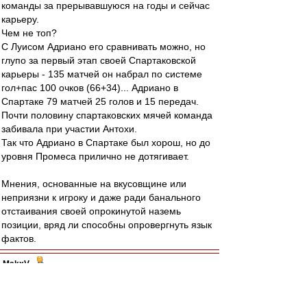
команды за прерывавшуюся на годы и сейчас
карьеру.
Чем не топ?
С Луисом Адриано его сравнивать можно, но
глупо за первый этап своей Спартаковской
карьеры - 135 матчей он набрал по системе
гол+пас 100 очков (66+34)... Адриано в
Спартаке 79 матчей 25 голов и 15 передач.
Почти половину спартаковских мячей команда
забивала при участии Антохи.
Так что Адриано в Спартаке был хорош, но до
уровня Промеса прилично не дотягивает.
Мнения, основанные на вкусовщине или
неприязни к игроку и даже ради банального
отстаивания своей опрокинутой наземь
позиции, вряд ли способны опровергнуть язык
фактов.
MakxV
-
29 май 2024 09:15
Авверс » 28 май 2024 23:51
Скажите, сокнижники, с кем в "Ширли Мырли"