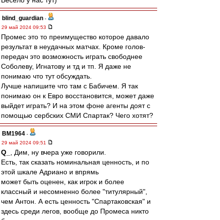
Весело у нас тут)
blind_guardian
-
29 май 2024 09:53
Промес это то преимущество которое давало
результат в неудачных матчах. Кроме голов-
передач это возможность играть свободнее
Соболеву, Игнатову и тд и тп. Я даже не
понимаю что тут обсуждать.
Лучше напишите что там с Бабичем. Я так
понимаю он к Евро восстановится, может даже
выйдет играть? И на этом фоне агенты доят с
помощью сербских СМИ Спартак? Чего хотят?
BM1964
-
29 май 2024 09:51
Q_
, Дим, ну вчера уже говорили.
Есть, так сказать номинальная ценность, и по
этой шкале Адриано и впрямь
может быть оценен, как игрок и более
классный и несомненно более "титулярный",
чем Антон. А есть ценность "Спартаковская" и
здесь среди легов, вообще до Промеса никто