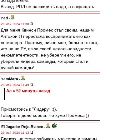
обладателем.
Вывод: РПЛ не расширять надо, а сокращать.
nad
-
29 май 2024 11:50
Для меня Квинси Промес стал своим, нашим
Антохой.Я перестала воспринимать его как
легионера. Поэтому, лично мне, больно оттого,
что наше РУ, из-за своей недальновидности,
некомпетентности, не уберегли его, не
уберегли лидера команды, который стал и
душой команды!
samMara
-
29 май 2024 11:49
Ал » 52 минуты назад
Присмотрись к "Лидеру" ;)).
Говорят в деле хорош. Не хуже Промеса ))
El Jugador Rojo-Blanco
-
29 май 2024 11:13
Спектр
, не стоит забывать, что тогда и замены