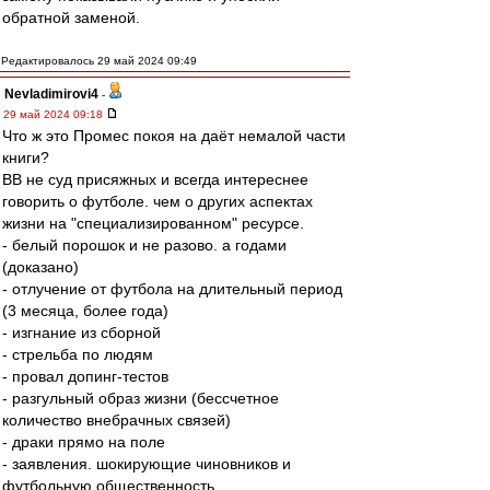
обратной заменой.
Редактировалось 29 май 2024 09:49
Nevladimirovi4
-
29 май 2024 09:18
Что ж это Промес покоя на даёт немалой части
книги?
ВВ не суд присяжных и всегда интереснее
говорить о футболе. чем о других аспектах
жизни на "специализированном" ресурсе.
- белый порошок и не разово. а годами
(доказано)
- отлучение от футбола на длительный период
(3 месяца, более года)
- изгнание из сборной
- стрельба по людям
- провал допинг-тестов
- разгульный образ жизни (бессчетное
количество внебрачных связей)
- драки прямо на поле
- заявления. шокирующие чиновников и
футбольную общественность