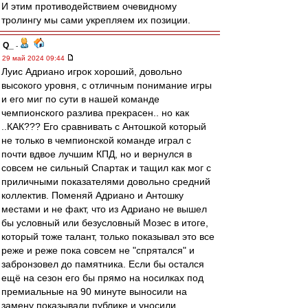
И этим противодействием очевидному
тролингу мы сами укрепляем их позиции.
Q_
-
29 май 2024 09:44
Луис Адриано игрок хороший, довольно
высокого уровня, с отличным понимание игры
и его миг по сути в нашей команде
чемпионского разлива прекрасен.. но как
..КАК??? Его сравнивать с Антошкой который
не только в чемпионской команде играл с
почти вдвое лучшим КПД, но и вернулся в
совсем не сильный Спартак и тащил как мог с
приличными показателями довольно средний
коллектив. Поменяй Адриано и Антошку
местами и не факт, что из Адриано не вышел
бы условный или безусловный Мозес в итоге,
который тоже талант, только показывал это все
реже и реже пока совсем не "спрятался" и
забронзовел до памятника. Если бы остался
ещё на сезон его бы прямо на носилках под
премиальные на 90 минуте выносили на
замену показывали публике и уносили