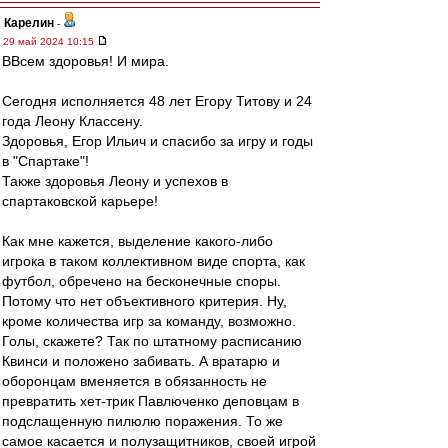
Карелин
-
29 май 2024 10:15
ВВсем здоровья! И мира.
Сегодня исполняется 48 лет Егору Титову и 24
года Леону Классену.
Здоровья, Егор Ильич и спасибо за игру и годы
в "Спартаке"!
Также здоровья Леону и успехов в
спартаковской карьере!
Как мне кажется, выделение какого-либо
игрока в таком коллективном виде спорта, как
футбол, обречено на бесконечные споры.
Потому что нет объективного критерия. Ну,
кроме количества игр за команду, возможно.
Голы, скажете? Так по штатному расписанию
Квинси и положено забивать. А вратарю и
оборонцам вменяется в обязанность не
превратить хет-трик Павлюченко деповцам в
подслащенную пилюлю поражения. То же
самое касается и полузащитников, своей игрой