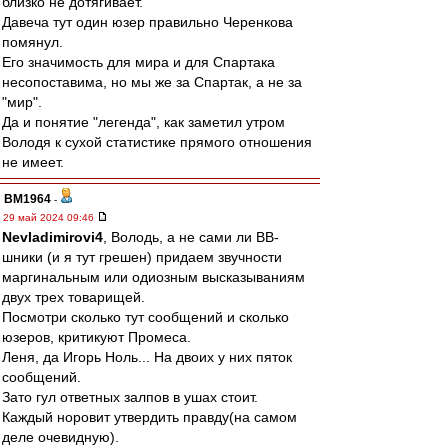
близко не дотягивает.
Давеча тут один юзер правильно Черенкова
помянул.
Его значимость для мира и для Спартака
несопоставима, но мы же за Спартак, а не за
"мир".
Да и понятие "легенда", как заметил утром
Володя к сухой статистике прямого отношения
не имеет.
BM1964
-
29 май 2024 09:46
Nevladimirovi4
, Володь, а не сами ли ВВ-
шники (и я тут грешен) придаем звучности
маргинальным или одиозным высказываниям
двух трех товарищей.
Посмотри сколько тут сообщений и сколько
юзеров, критикуют Промеса.
Леня, да Игорь Ноль... На двоих у них пяток
сообщений.
Зато гул ответных залпов в ушах стоит.
Каждый норовит утвердить правду(на самом
деле очевидную).