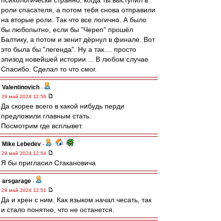
психологически странно, когда ты выступил в
роли спасателя, а потом тебя снова отправили
на вторые роли. Так что все логично. А было
бы любопытно, если бы "Череп" прошёл
Балтику, а потом и зенит дёрнул в финале. Вот
это была бы "легенда". Ну а так.... просто
эпизод новейшей истории.... В любом случае
Спасибо. Сделал то что смог.
Valentinovich
-
29 май 2024 12:56
Да скорее всего в какой нибудь перди
предложили главным стать.
Посмотрим где всплывет.
Mike Lebedev
-
29 май 2024 12:54
Я бы пригласил Стакановича
arsgarage
-
29 май 2024 12:51
Да и хрен с ним. Как языком начал чесать, так
и стало понятно, что не останется.