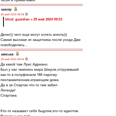
тесен и примитивен!
naivniy
-
29 май 2024 09:58
blind_guardian » 29 май 2024 09:53
Денег)) чего еще могут хотеть агенты))
Самая высокая зп защитника после ухода Джи
освободилась...
авоська
-
29 май 2024 09:54
Да какой там Луис Адриано.
Был у нас чемпион мира Шюрле,отгрузивший
как-то в полуфинале ЧМ парочку
пентакампеонам,играющим дома.
Да и за Спартак что-то там забил.
Легенда!
Спартака.
Кто-то называет себя быдлом,кто-то идиотом.