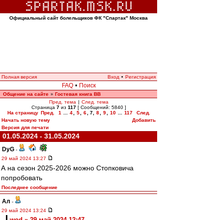
Официальный сайт болельщиков ФК "Спартак" Москва
Полная версия
Вход
•
Регистрация
FAQ
•
Поиск
Общение на сайте
Гостевая книга ВВ
»
Пред. тема
|
След. тема
Страница
7
из
117
[ Сообщений: 5840 ]
На страницу
Пред.
1
...
4
,
5
,
6
,
7
,
8
,
9
,
10
...
117
След.
Начать новую тему
Добавить
Версия для печати
01.05.2024 - 31.05.2024
DyG
-
29 май 2024 13:27
А на сезон 2025-2026 можно Стопковича
попробовать
Последнее сообщение
Ал
-
29 май 2024 13:24
wod » 29 май 2024 12:47