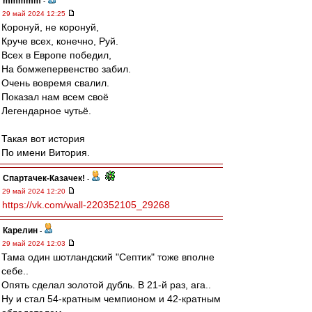
mmmmm
-
29 май 2024 12:25
Коронуй, не коронуй,
Круче всех, конечно, Руй.
Всех в Европе победил,
На бомжепервенство забил.
Очень вовремя свалил.
Показал нам всем своё
Легендарное чутьё.
Такая вот история
По имени Витория.
Спартачек-Казачек!
-
29 май 2024 12:20
https://vk.com/wall-220352105_29268
Карелин
-
29 май 2024 12:03
Тама один шотландский "Септик" тоже вполне
себе..
Опять сделал золотой дубль. В 21-й раз, ага..
Ну и стал 54-кратным чемпионом и 42-кратным