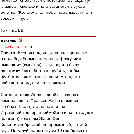
помогает справиться с потоками говнеца. Тут
главное - сколько и чего останется в сухом
остатке. Желательно, чтобы поменьше. А то и
совсем – нуль.
Так и на ВВ.
Карелин
-
29 май 2024 10:42
Спектр
, Ясен ясень, что дореволюционные
гвардейцы больше преданны флагу, чем
нынешние (смеётся). Тогда нужно было
десяточку без побегов оттрубить, чтобы
футболку в рамочке вынесли. Не то, что
сейчас: три года - и на скрижали.
Сегодня также 75 лет одной звезде рок-
чемпионшипа. Фрэнсис Росси фамилия.
Не брат Паоло, кто не помнит,гм.
Играющий тренер, плеймейкер и нап (в одном
флаконе) команды Status Quo.
Колевтив неброский, но приметный, на мой
вкус. Пожалуй, нарезочку из 10 (не больше)