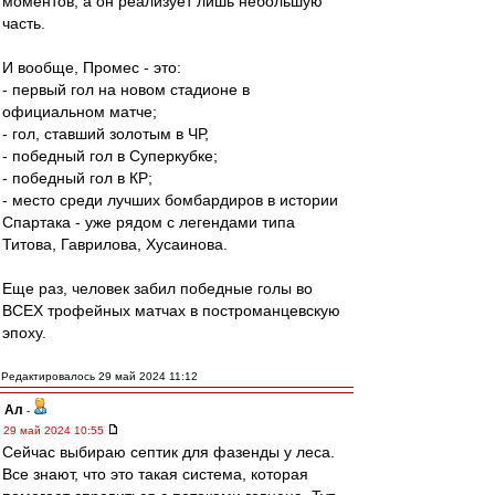
моментов, а он реализует лишь небольшую
часть.
И вообще, Промес - это:
- первый гол на новом стадионе в
официальном матче;
- гол, ставший золотым в ЧР,
- победный гол в Суперкубке;
- победный гол в КР;
- место среди лучших бомбардиров в истории
Спартака - уже рядом с легендами типа
Титова, Гаврилова, Хусаинова.
Еще раз, человек забил победные голы во
ВСЕХ трофейных матчах в построманцевскую
эпоху.
Редактировалось 29 май 2024 11:12
Ал
-
29 май 2024 10:55
Сейчас выбираю септик для фазенды у леса.
Все знают, что это такая система, которая