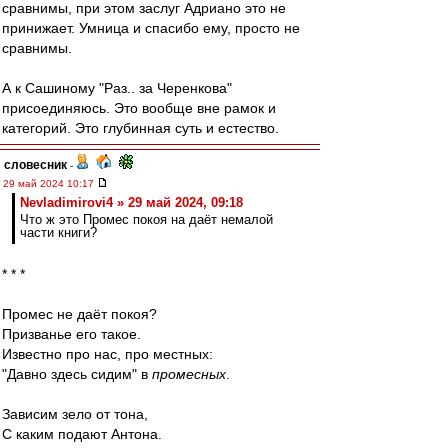
сравнимы, при этом заслуг Адриано это не
принижает. Умница и спасибо ему, просто не
сравнимы.
А к Сашиному "Раз.. за Черенкова"
присоединяюсь. Это вообще вне рамок и
категорий. Это глубинная суть и естество.
словесник
-
29 май 2024 10:17
Nevladimirovi4 » 29 май 2024, 09:18
Что ж это Промес покоя на даёт немалой
части книги?
* * *
Промес не даёт покоя?
Призванье его такое.
Известно про нас, про местных:
"Давно здесь сидим" в
промесных
.
Зависим зело от тона,
С каким подают Антона.