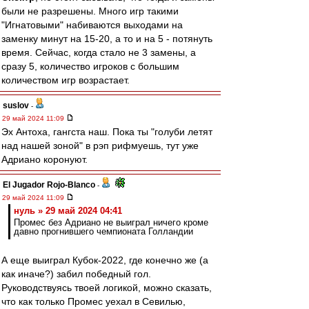
были не разрешены. Много игр такими
"Игнатовыми" набиваются выходами на
заменку минут на 15-20, а то и на 5 - потянуть
время. Сейчас, когда стало не 3 замены, а
сразу 5, количество игроков с большим
количеством игр возрастает.
suslov
-
29 май 2024 11:09
Эх Антоха, гангста наш. Пока ты "голуби летят
над нашей зоной" в рэп рифмуешь, тут уже
Адриано коронуют.
El Jugador Rojo-Blanco
-
29 май 2024 11:09
нуль » 29 май 2024 04:41
Промес без Адриано не выиграл ничего кроме
давно прогнившего чемпионата Голландии
А еще выиграл Кубок-2022, где конечно же (а
как иначе?) забил победный гол.
Руководствуясь твоей логикой, можно сказать,
что как только Промес уехал в Севилью,