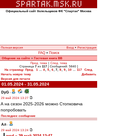
Официальный сайт болельщиков ФК "Спартак" Москва
Полная версия
Вход
•
Регистрация
FAQ
•
Поиск
Общение на сайте
Гостевая книга ВВ
»
Пред. тема
|
След. тема
Страница
7
из
117
[ Сообщений: 5840 ]
На страницу
Пред.
1
...
4
,
5
,
6
,
7
,
8
,
9
,
10
...
117
След.
Начать новую тему
Добавить
Версия для печати
01.05.2024 - 31.05.2024
DyG
-
29 май 2024 13:27
А на сезон 2025-2026 можно Стопковича
попробовать
Последнее сообщение
Ал
-
29 май 2024 13:24
wod » 29 май 2024 12:47