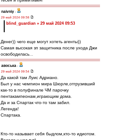
тесен и примитивен!
naivniy
-
29 май 2024 09:58
blind_guardian » 29 май 2024 09:53
Денег)) чего еще могут хотеть агенты))
Самая высокая зп защитника после ухода Джи
освободилась...
авоська
-
29 май 2024 09:54
Да какой там Луис Адриано.
Был у нас чемпион мира Шюрле,отгрузивший
как-то в полуфинале ЧМ парочку
пентакампеонам,играющим дома.
Да и за Спартак что-то там забил.
Легенда!
Спартака.
Кто-то называет себя быдлом,кто-то идиотом.