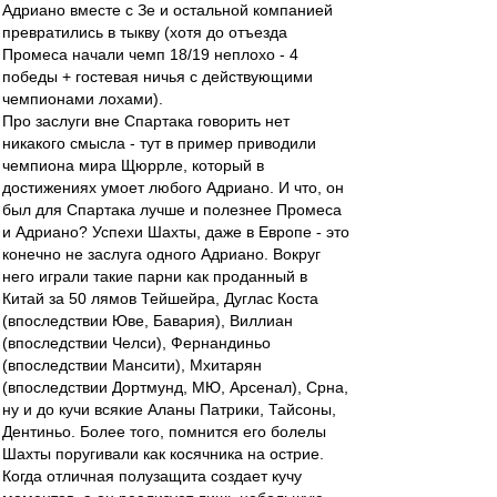
Адриано вместе с Зе и остальной компанией
превратились в тыкву (хотя до отъезда
Промеса начали чемп 18/19 неплохо - 4
победы + гостевая ничья с действующими
чемпионами лохами).
Про заслуги вне Спартака говорить нет
никакого смысла - тут в пример приводили
чемпиона мира Щюррле, который в
достижениях умоет любого Адриано. И что, он
был для Спартака лучше и полезнее Промеса
и Адриано? Успехи Шахты, даже в Европе - это
конечно не заслуга одного Адриано. Вокруг
него играли такие парни как проданный в
Китай за 50 лямов Тейшейра, Дуглас Коста
(впоследствии Юве, Бавария), Виллиан
(впоследствии Челси), Фернандиньо
(впоследствии Мансити), Мхитарян
(впоследствии Дортмунд, МЮ, Арсенал), Срна,
ну и до кучи всякие Аланы Патрики, Тайсоны,
Дентиньо. Более того, помнится его болелы
Шахты поругивали как косячника на острие.
Когда отличная полузащита создает кучу