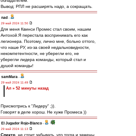
обладателем.
Вывод: РПЛ не расширять надо, а сокращать.
nad
-
29 май 2024 11:50
Для меня Квинси Промес стал своим, нашим
Антохой.Я перестала воспринимать его как
легионера. Поэтому, лично мне, больно оттого,
что наше РУ, из-за своей недальновидности,
некомпетентности, не уберегли его, не
уберегли лидера команды, который стал и
душой команды!
samMara
-
29 май 2024 11:49
Ал » 52 минуты назад
Присмотрись к "Лидеру" ;)).
Говорят в деле хорош. Не хуже Промеса ))
El Jugador Rojo-Blanco
-
29 май 2024 11:13
Спектр
, не стоит забывать, что тогда и замены