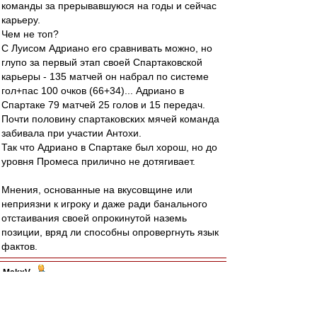
команды за прерывавшуюся на годы и сейчас
карьеру.
Чем не топ?
С Луисом Адриано его сравнивать можно, но
глупо за первый этап своей Спартаковской
карьеры - 135 матчей он набрал по системе
гол+пас 100 очков (66+34)... Адриано в
Спартаке 79 матчей 25 голов и 15 передач.
Почти половину спартаковских мячей команда
забивала при участии Антохи.
Так что Адриано в Спартаке был хорош, но до
уровня Промеса прилично не дотягивает.
Мнения, основанные на вкусовщине или
неприязни к игроку и даже ради банального
отстаивания своей опрокинутой наземь
позиции, вряд ли способны опровергнуть язык
фактов.
MakxV
-
29 май 2024 09:15
Авверс » 28 май 2024 23:51
Скажите, сокнижники, с кем в "Ширли Мырли"