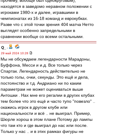
прочему, вообще был однокруговым),
находятся в заведомо неравном положении с
игроками 1980-х и далее, игравшими в
чемпионатах из 16-18 команд и еврокубках.
Разве что с этой точки зрения 404 матча Нетто
выглядят особенно запредельными в
сравнении вообще со всеми остальными.
Q_
-
29 май 2024 10:28
Мы не обсуждаем легендарности Марадоны,
Буффона, Месси и и.д. Все только через
Спартак. Легендарность действительно не
только голы, очки, секунды. Это ещё и дела,
постоянство и т.д. Андриано ни по каким
параметрам не может оцениваться выше
Антошки . Нах мне его регалии в других клубах
тем более что это ещё и часто тупо "повезло" ..
окажись игрок в другом клубе или
национальности и всё .. не выиграл. Пример,
Шюрле хорош в этом плане Потому до лампы
что там кто и где выиграл до нас или после.
Только у нас .. и в этих рамках фигуры не