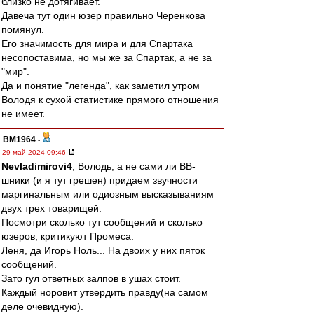
близко не дотягивает.
Давеча тут один юзер правильно Черенкова
помянул.
Его значимость для мира и для Спартака
несопоставима, но мы же за Спартак, а не за
"мир".
Да и понятие "легенда", как заметил утром
Володя к сухой статистике прямого отношения
не имеет.
BM1964
-
29 май 2024 09:46
Nevladimirovi4
, Володь, а не сами ли ВВ-
шники (и я тут грешен) придаем звучности
маргинальным или одиозным высказываниям
двух трех товарищей.
Посмотри сколько тут сообщений и сколько
юзеров, критикуют Промеса.
Леня, да Игорь Ноль... На двоих у них пяток
сообщений.
Зато гул ответных залпов в ушах стоит.
Каждый норовит утвердить правду(на самом
деле очевидную).