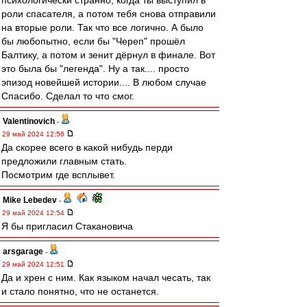
психологически странно, когда ты выступил в
роли спасателя, а потом тебя снова отправили
на вторые роли. Так что все логично. А было
бы любопытно, если бы "Череп" прошёл
Балтику, а потом и зенит дёрнул в финале. Вот
это была бы "легенда". Ну а так.... просто
эпизод новейшей истории.... В любом случае
Спасибо. Сделал то что смог.
Valentinovich
-
29 май 2024 12:56
Да скорее всего в какой нибудь перди
предложили главным стать.
Посмотрим где всплывет.
Mike Lebedev
-
29 май 2024 12:54
Я бы пригласил Стакановича
arsgarage
-
29 май 2024 12:51
Да и хрен с ним. Как языком начал чесать, так
и стало понятно, что не останется.