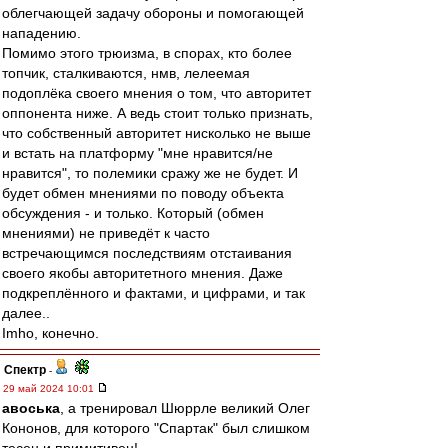
облегчающей задачу обороны и помогающей
нападению.
Помимо этого трюизма, в спорах, кто более
топчик, сталкиваются, нмв, лелеемая
подоплёка своего мнения о том, что авторитет
оппонента ниже. А ведь стоит только признать,
что собственный авторитет нисколько не выше
и встать на платформу "мне нравится/не
нравится", то полемики сражу же не будет. И
будет обмен мнениями по поводу объекта
обсуждения - и только. Который (обмен
мнениями) не приведёт к часто
встречающимся последствиям отстаивания
своего якобы авторитетного мнения. Даже
подкреплённого и фактами, и цифрами, и так
далее..
Imho, конечно.
Спектр
-
29 май 2024 10:01
авоська
, а тренировал Шюррле великий Олег
Кононов, для которого "Спартак" был слишком