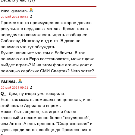
Весело у нас тут)
blind_guardian
-
29 май 2024 09:53
Промес это то преимущество которое давало
результат в неудачных матчах. Кроме голов-
передач это возможность играть свободнее
Соболеву, Игнатову и тд и тп. Я даже не
понимаю что тут обсуждать.
Лучше напишите что там с Бабичем. Я так
понимаю он к Евро восстановится, может даже
выйдет играть? И на этом фоне агенты доят с
помощью сербских СМИ Спартак? Чего хотят?
BM1964
-
29 май 2024 09:51
Q_
, Дим, ну вчера уже говорили.
Есть, так сказать номинальная ценность, и по
этой шкале Адриано и впрямь
может быть оценен, как игрок и более
классный и несомненно более "титулярный",
чем Антон. А есть ценность "Спартаковская" и
здесь среди легов, вообще до Промеса никто