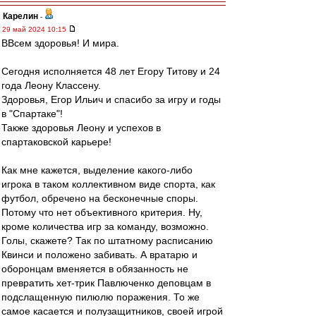
Карелин
-
29 май 2024 10:15
ВВсем здоровья! И мира.
Сегодня исполняется 48 лет Егору Титову и 24
года Леону Классену.
Здоровья, Егор Ильич и спасибо за игру и годы
в "Спартаке"!
Также здоровья Леону и успехов в
спартаковской карьере!
Как мне кажется, выделение какого-либо
игрока в таком коллективном виде спорта, как
футбол, обречено на бесконечные споры.
Потому что нет объективного критерия. Ну,
кроме количества игр за команду, возможно.
Голы, скажете? Так по штатному расписанию
Квинси и положено забивать. А вратарю и
оборонцам вменяется в обязанность не
превратить хет-трик Павлюченко деповцам в
подслащенную пилюлю поражения. То же
самое касается и полузащитников, своей игрой