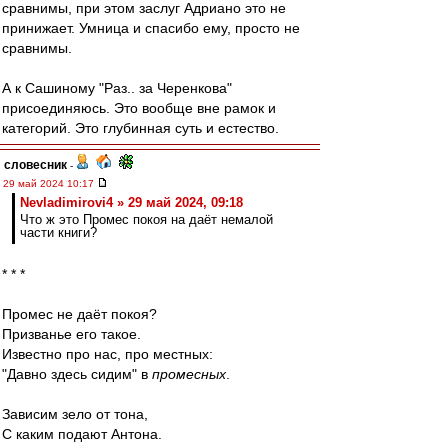
сравнимы, при этом заслуг Адриано это не
принижает. Умница и спасибо ему, просто не
сравнимы.
А к Сашиному "Раз.. за Черенкова"
присоединяюсь. Это вообще вне рамок и
категорий. Это глубинная суть и естество.
словесник
-
29 май 2024 10:17
Nevladimirovi4 » 29 май 2024, 09:18
Что ж это Промес покоя на даёт немалой
части книги?
* * *
Промес не даёт покоя?
Призванье его такое.
Известно про нас, про местных:
"Давно здесь сидим" в
промесных
.
Зависим зело от тона,
С каким подают Антона.