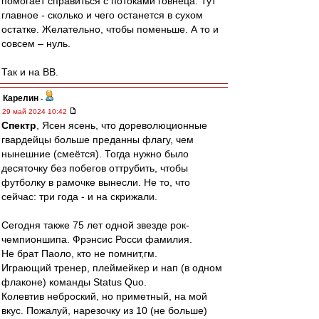
помогает справиться с потоками говнеца. Тут
главное - сколько и чего останется в сухом
остатке. Желательно, чтобы поменьше. А то и
совсем – нуль.
Так и на ВВ.
Карелин
-
29 май 2024 10:42
Спектр
, Ясен ясень, что дореволюционные
гвардейцы больше преданны флагу, чем
нынешние (смеётся). Тогда нужно было
десяточку без побегов оттрубить, чтобы
футболку в рамочке вынесли. Не то, что
сейчас: три года - и на скрижали.
Сегодня также 75 лет одной звезде рок-
чемпионшипа. Фрэнсис Росси фамилия.
Не брат Паоло, кто не помнит,гм.
Играющий тренер, плеймейкер и нап (в одном
флаконе) команды Status Quo.
Колевтив неброский, но приметный, на мой
вкус. Пожалуй, нарезочку из 10 (не больше)