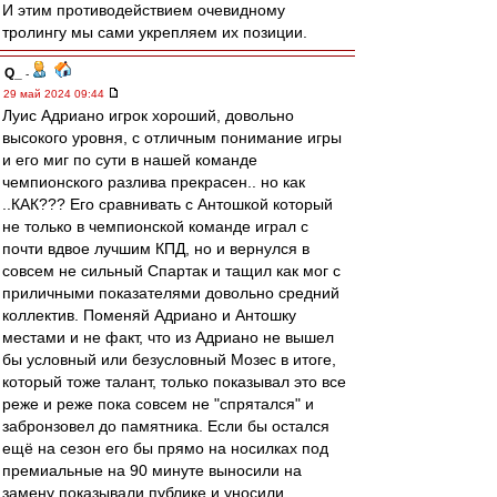
И этим противодействием очевидному
тролингу мы сами укрепляем их позиции.
Q_
-
29 май 2024 09:44
Луис Адриано игрок хороший, довольно
высокого уровня, с отличным понимание игры
и его миг по сути в нашей команде
чемпионского разлива прекрасен.. но как
..КАК??? Его сравнивать с Антошкой который
не только в чемпионской команде играл с
почти вдвое лучшим КПД, но и вернулся в
совсем не сильный Спартак и тащил как мог с
приличными показателями довольно средний
коллектив. Поменяй Адриано и Антошку
местами и не факт, что из Адриано не вышел
бы условный или безусловный Мозес в итоге,
который тоже талант, только показывал это все
реже и реже пока совсем не "спрятался" и
забронзовел до памятника. Если бы остался
ещё на сезон его бы прямо на носилках под
премиальные на 90 минуте выносили на
замену показывали публике и уносили