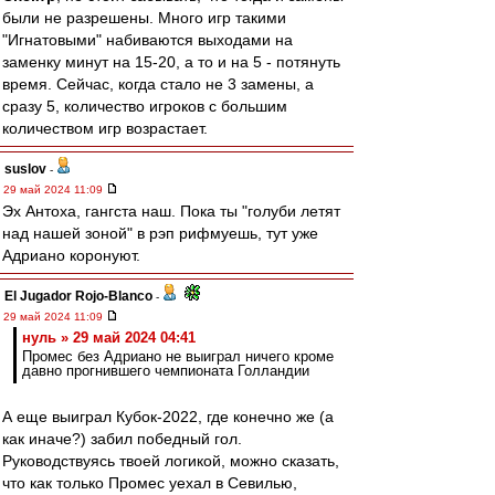
были не разрешены. Много игр такими
"Игнатовыми" набиваются выходами на
заменку минут на 15-20, а то и на 5 - потянуть
время. Сейчас, когда стало не 3 замены, а
сразу 5, количество игроков с большим
количеством игр возрастает.
suslov
-
29 май 2024 11:09
Эх Антоха, гангста наш. Пока ты "голуби летят
над нашей зоной" в рэп рифмуешь, тут уже
Адриано коронуют.
El Jugador Rojo-Blanco
-
29 май 2024 11:09
нуль » 29 май 2024 04:41
Промес без Адриано не выиграл ничего кроме
давно прогнившего чемпионата Голландии
А еще выиграл Кубок-2022, где конечно же (а
как иначе?) забил победный гол.
Руководствуясь твоей логикой, можно сказать,
что как только Промес уехал в Севилью,