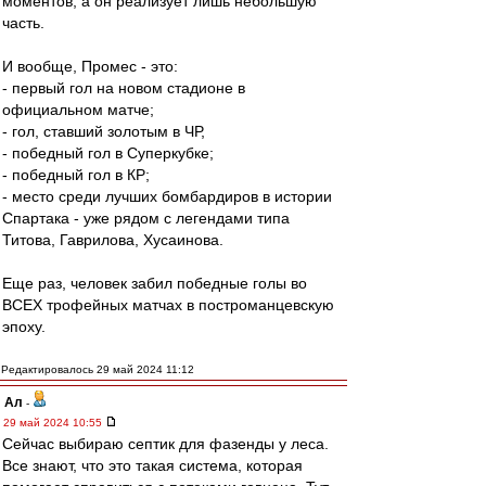
моментов, а он реализует лишь небольшую
часть.
И вообще, Промес - это:
- первый гол на новом стадионе в
официальном матче;
- гол, ставший золотым в ЧР,
- победный гол в Суперкубке;
- победный гол в КР;
- место среди лучших бомбардиров в истории
Спартака - уже рядом с легендами типа
Титова, Гаврилова, Хусаинова.
Еще раз, человек забил победные голы во
ВСЕХ трофейных матчах в построманцевскую
эпоху.
Редактировалось 29 май 2024 11:12
Ал
-
29 май 2024 10:55
Сейчас выбираю септик для фазенды у леса.
Все знают, что это такая система, которая