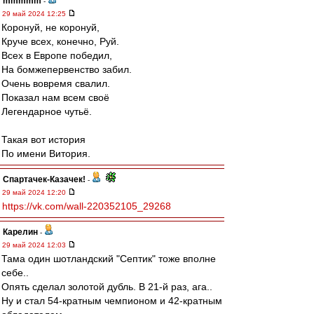
mmmmm
-
29 май 2024 12:25
Коронуй, не коронуй,
Круче всех, конечно, Руй.
Всех в Европе победил,
На бомжепервенство забил.
Очень вовремя свалил.
Показал нам всем своё
Легендарное чутьё.
Такая вот история
По имени Витория.
Спартачек-Казачек!
-
29 май 2024 12:20
https://vk.com/wall-220352105_29268
Карелин
-
29 май 2024 12:03
Тама один шотландский "Септик" тоже вполне
себе..
Опять сделал золотой дубль. В 21-й раз, ага..
Ну и стал 54-кратным чемпионом и 42-кратным