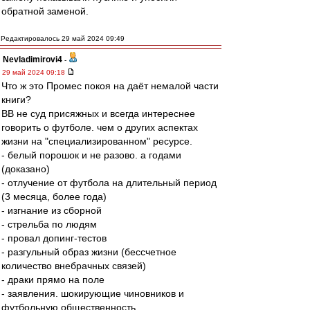
обратной заменой.
Редактировалось 29 май 2024 09:49
Nevladimirovi4
-
29 май 2024 09:18
Что ж это Промес покоя на даёт немалой части
книги?
ВВ не суд присяжных и всегда интереснее
говорить о футболе. чем о других аспектах
жизни на "специализированном" ресурсе.
- белый порошок и не разово. а годами
(доказано)
- отлучение от футбола на длительный период
(3 месяца, более года)
- изгнание из сборной
- стрельба по людям
- провал допинг-тестов
- разгульный образ жизни (бессчетное
количество внебрачных связей)
- драки прямо на поле
- заявления. шокирующие чиновников и
футбольную общественность