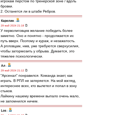
игрокам перстом по тренерской зоне / вдоль
бровки.
2. Останется ли в штабе Ребров.
Карелин
-
29 май 2024 21:18
У перволиговцев желание победить более
заметно. Оно и понятно - продолжается их
путь вверх. Поэтому и кураж, и незажатость.
А рпловцам, нмв, уже требуются сверхусилия,
чтобы затормозить у обрыва. Думается, это
тяжелее психологически.
Ал
-
29 май 2024 21:12
"Арсенал" понравился. Команда знает, как
играть. В РПЛ не затеряется. На мой взгляд,
интереснее всех, кто вылетел и попал в зону
стыков.
Лайкину нашему времени выпало очень мало,
не запомнился ничем.
Los
-