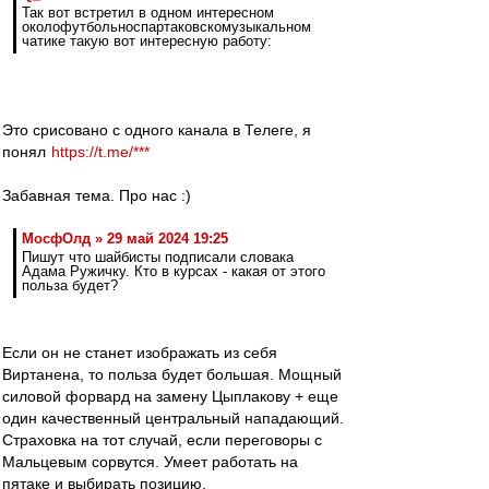
Так вот встретил в одном интересном
околофутбольноспартаковскомузыкальном
чатике такую вот интересную работу:
Это срисовано с одного канала в Телеге, я
понял
https://t.me/***
Забавная тема. Про нас :)
МосфОлд » 29 май 2024 19:25
Пишут что шайбисты подписали словака
Адама Ружичку. Кто в курсах - какая от этого
польза будет?
Если он не станет изображать из себя
Виртанена, то польза будет большая. Мощный
силовой форвард на замену Цыплакову + еще
один качественный центральный нападающий.
Страховка на тот случай, если переговоры с
Мальцевым сорвутся. Умеет работать на
пятаке и выбирать позицию.