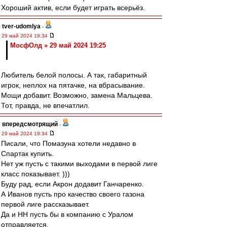
Хороший актив, если будет играть всерьёз.
tver-udomlya
-
29 май 2024 19:34
МосфОлд » 29 май 2024 19:25
Любитель белой полосы. А так, габаритный
игрок, неплох на пятачке, на вбрасывание.
Мощи добавит. Возможно, замена Мальцева.
Тот, правда, не впечатлил.
впередсмотрящий
-
29 май 2024 19:34
Писали, что Помазуна хотели недавно в
Спартак купить.
Нет уж пусть с такими выходами в первой лиге
класс показывает. )))
Буду рад, если Акрон додавит Ганчаренко.
А Иванов пусть про качество своего газона
первой лиге рассказывает.
Да и НН пусть бы в компанию с Уралом
отправляется.