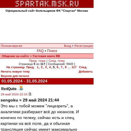
Официальный сайт болельщиков ФК "Спартак" Москва
Полная версия
Вход
•
Регистрация
FAQ
•
Поиск
Общение на сайте
Гостевая книга ВВ
»
Пред. тема
|
След. тема
Страница
5
из
117
[ Сообщений: 5840 ]
На страницу
Пред.
1
,
2
,
3
,
4
,
5
,
6
,
7
,
8
...
117
След.
Начать новую тему
Добавить
Версия для печати
01.05.2024 - 31.05.2024
RedQuite
-
29 май 2024 22:10
sengoku » 29 май 2024 21:44
Это мы с тобой можем "лицезреть", а
аналитики разбирают всё до нюансов. И
конечно по телеку, сейчас есть и спец.
картинки на всё поле, да и обычная
трансляция сейчас имеет максимально