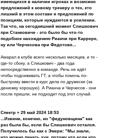
имеющихся в наличии игроках и возможно
предложений к новому тренеру о тех, кто
лишний в этом составе и предложений по
позициям, которые нуждаются в усилении.
Так что, на сегодняшний момент Слишкович
при Станковиче - это было бы что-то
подобное нахождению Рианчи при Каррере,
ну или Черчесова при Федотове...
Амарал в клубе всего несколько месяцев, и то -
где-то сбоку, а Слишкович - два года
непосредственно в команде. Речь не идёт
чтобы подсиживать ГТ, а чтобы помочь по-
быстрому ввести в курс дела по дружески (за
денюжку хорошую). А Рианча и Черчесов - они
после пришли, не подходит под этот случай.
Спектр » 29 май 2024 18:53
...Извини, конечно, но "федуновщина" как
раз была бы, если бы Слишкович остался.
Получилось бы как с Эмери: "Мы знали,
что можно пинать хуи, потому что если что