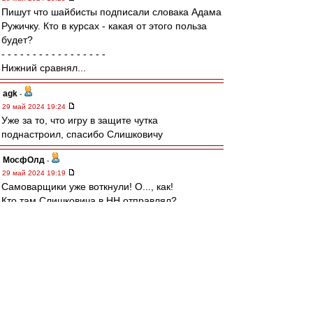
Пишут что шайбисты подписали словака Адама
Ружичку. Кто в курсах - какая от этого польза
будет?
- - - - - - - - - - - - - - - - -
Нижний сравнял...
agk
-
29 май 2024 19:24
Уже за то, что игру в защите чутка
поднастроил, спасибо Слишковичу
МосфОлд
-
29 май 2024 19:19
Самоварщики уже воткнули! О..., как!
Кто там Слишковича в НН отправлял?
naivniy
-
29 май 2024 19:17
Все правильно по Слишковичу. Если амбиции
быть только главным, то оставлять его нельзя
было ни в коем случае. Разошлись полюбовно,
судя по всему. Всего доброго и удачи
Владимиру, но только не в играх против