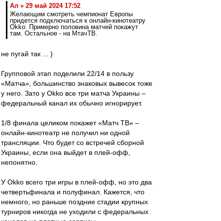
Ал » 29 май 2024 17:52
Желающим смотреть чемпионат Европы
придется подключаться к онлайн-кинотеатру
Okko. Примерно половина матчей покажут
там. Остальное - на МтачТВ.
не пугай так ... )
Групповой этап поделили 22/14 в пользу
«‎Матча», большинство знаковых вывесок тоже
у него. Зато у Okko все три матча Украины –
федеральный канал их обычно игнорирует.
1/8 финала целиком покажет «Матч ТВ» –
онлайн-кинотеатр не получил ни одной
трансляции. Что будет со встречей сборной
Украины, если она выйдет в плей-офф,
непонятно.
У Okko всего три игры в плей-офф, но это два
четвертьфинала и полуфинал. Кажется, что
немного, но раньше поздние стадии крупных
турниров никогда не уходили с федеральных