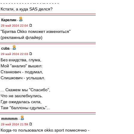
- - - - - - - - - - - - -- - - -- - - - - -
Кстати, а куда SAS делся?
Карелин
-
29 май 2024 22:04
"Бритва Okko поможет измениться"
(рекламный флайер)
cuba
-
29 май 2024 22:03
Без ехидства, глума,
Мой "анализ" вышел:
Станкович - подумал,
Слишкович - услышал.
... Скажем мы "Спасибо",
Что не захлебнулись.
Где ожидалась сила,
Там "баллоны сдулись"...
mmmmm
-
29 май 2024 21:59
Когда-то пользовался okko.sport помесячно -