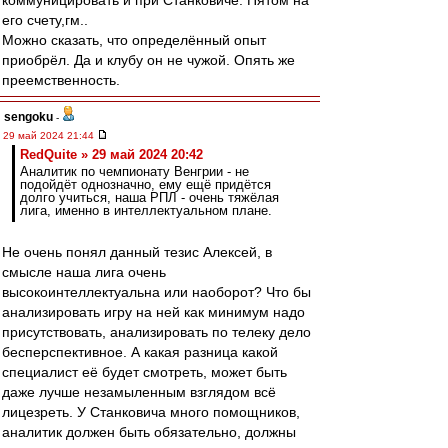
коммуницировать и при Станковиче. Пятом на
его счету,гм..
Можно сказать, что определённый опыт
приобрёл. Да и клубу он не чужой. Опять же
преемственность.
sengoku
-
29 май 2024 21:44
RedQuite » 29 май 2024 20:42
Аналитик по чемпионату Венгрии - не
подойдёт однозначно, ему ещё придётся
долго учиться, наша РПЛ - очень тяжёлая
лига, именно в интеллектуальном плане.
Не очень понял данный тезис Алексей, в
смысле наша лига очень
высокоинтеллектуальна или наоборот? Что бы
анализировать игру на ней как минимум надо
присутствовать, анализировать по телеку дело
бесперспективное. А какая разница какой
специалист её будет смотреть, может быть
даже лучше незамыленным взглядом всё
лицезреть. У Станковича много помощников,
аналитик должен быть обязательно, должны