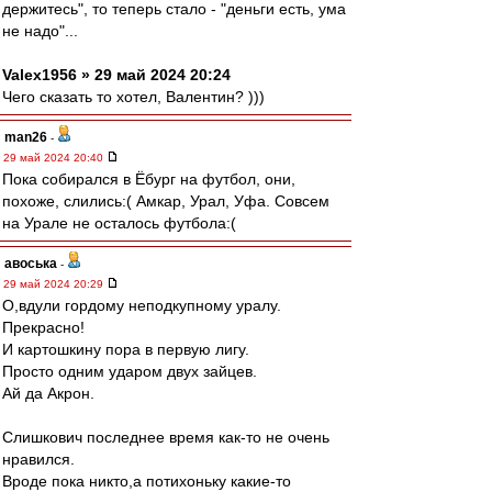
держитесь", то теперь стало - "деньги есть, ума
не надо"...
Valex1956 » 29 май 2024 20:24
Чего сказать то хотел, Валентин? )))
man26
-
29 май 2024 20:40
Пока собирался в Ёбург на футбол, они,
похоже, слились:( Амкар, Урал, Уфа. Совсем
на Урале не осталось футбола:(
авоська
-
29 май 2024 20:29
О,вдули гордому неподкупному уралу.
Прекрасно!
И картошкину пора в первую лигу.
Просто одним ударом двух зайцев.
Ай да Акрон.
Слишкович последнее время как-то не очень
нравился.
Вроде пока никто,а потихоньку какие-то