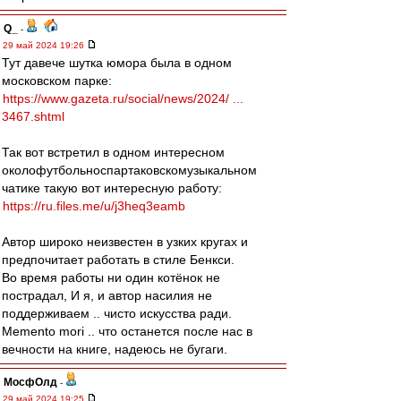
Q_
-
29 май 2024 19:26
Тут давече шутка юмора была в одном
московском парке:
https://www.gazeta.ru/social/news/2024/ ...
3467.shtml
Так вот встретил в одном интересном
околофутбольноспартаковскомузыкальном
чатике такую вот интересную работу:
https://ru.files.me/u/j3heq3eamb
Автор широко неизвестен в узких кругах и
предпочитает работать в стиле Бенкси.
Во время работы ни один котёнок не
пострадал, И я, и автор насилия не
поддерживаем .. чисто искусства ради.
Memento mori .. что останется после нас в
вечности на книге, надеюсь не бугаги.
МосфОлд
-
29 май 2024 19:25