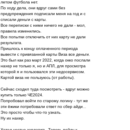
летом футбола нет.
По ходу дела, они вдруг сами без
предупреждения подписали меня на год и с
списали деньги с карты.
Все переписки с ними ничего не дали - мол,
правила изменились.
Все попытки отключить от них карту не дали
результата.
Пришлось к концу оплаченного периода
вывести с привязанной карты Виза все деньги.
Это был как раз март 2022, когда окко послали
нахер не только я, но и АПЛ, для просмотра
которой я и пользовался эти недосервисом.
Картой виза не пользуюсь (от работы).
Сейчас сходил туда посмотреть - вдруг можно
купить только ЧЕ2024.
Попробовал войти по старому логину - тут же
эти ёжики потребовали ответ по сбер айди...
Это просто чтобы что-то узнать.
Ну их нахер.
Хотел честно заплатить. Теперь пойду к