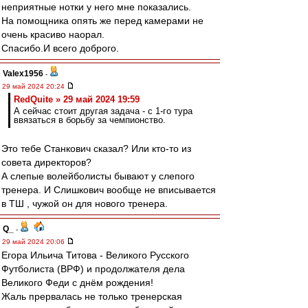
неприятные нотки у него мне показались.
На помощника опять же перед камерами не
очень красиво наорал.
Спасибо.И всего доброго.
Valex1956
-
29 май 2024 20:24
RedQuite » 29 май 2024 19:59
А сейчас стоит другая задача - с 1-го тура
ввязаться в борьбу за чемпионство.
Это тебе Станкович сказал? Или кто-то из
совета директоров?
А слепые волейболисты бывают у слепого
тренера. И Слишкович вообще не вписывается
в ТШ , чужой он для нового тренера.
Q_
-
29 май 2024 20:06
Егора Ильича Титова - Великого Русского
Футболиста (ВРФ) и продолжателя дела
Великого Феди с днём рождения!
Жаль прервалась не только тренерская