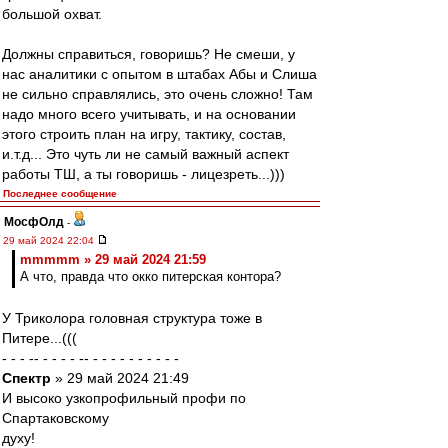
большой охват.
Должны справиться, говоришь? Не смеши, у
нас аналитики с опытом в штабах Абы и Слиша
не сильно справлялись, это очень сложно! Там
надо много всего учитывать, и на основании
этого строить план на игру, тактику, состав,
и.т.д... Это чуть ли не самый важный аспект
работы ТШ, а ты говоришь - лицезреть...)))
Последнее сообщение
МосфОлд
-
29 май 2024 22:04
mmmmm » 29 май 2024 21:59
А что, правда что окко питерская контора?
У Триколора головная структура тоже в
Питере...(((
- - - -- - - - - -- - - - - - - - - - -
Спектр
» 29 май 2024 21:49
И высоко узкопрофильный профи по
Спартаковскому
духу!