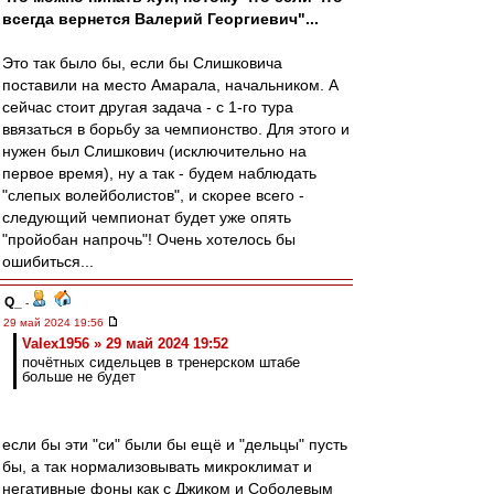
всегда вернется Валерий Георгиевич"...
Это так было бы, если бы Слишковича
поставили на место Амарала, начальником. А
сейчас стоит другая задача - с 1-го тура
ввязаться в борьбу за чемпионство. Для этого и
нужен был Слишкович (исключительно на
первое время), ну а так - будем наблюдать
"слепых волейболистов", и скорее всего -
следующий чемпионат будет уже опять
"пройобан напрочь"! Очень хотелось бы
ошибиться...
Q_
-
29 май 2024 19:56
Valex1956 » 29 май 2024 19:52
почётных сидельцев в тренерском штабе
больше не будет
если бы эти "си" были бы ещё и "дельцы" пусть
бы, а так нормализовывать микроклимат и
негативные фоны как с Джиком и Соболевым