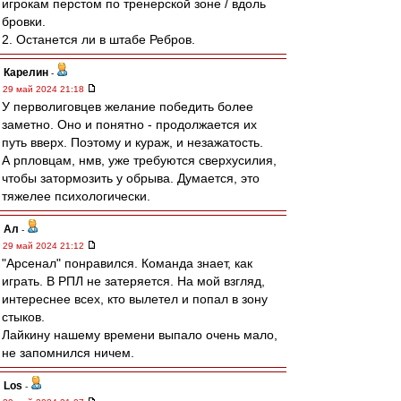
игрокам перстом по тренерской зоне / вдоль
бровки.
2. Останется ли в штабе Ребров.
Карелин
-
29 май 2024 21:18
У перволиговцев желание победить более
заметно. Оно и понятно - продолжается их
путь вверх. Поэтому и кураж, и незажатость.
А рпловцам, нмв, уже требуются сверхусилия,
чтобы затормозить у обрыва. Думается, это
тяжелее психологически.
Ал
-
29 май 2024 21:12
"Арсенал" понравился. Команда знает, как
играть. В РПЛ не затеряется. На мой взгляд,
интереснее всех, кто вылетел и попал в зону
стыков.
Лайкину нашему времени выпало очень мало,
не запомнился ничем.
Los
-