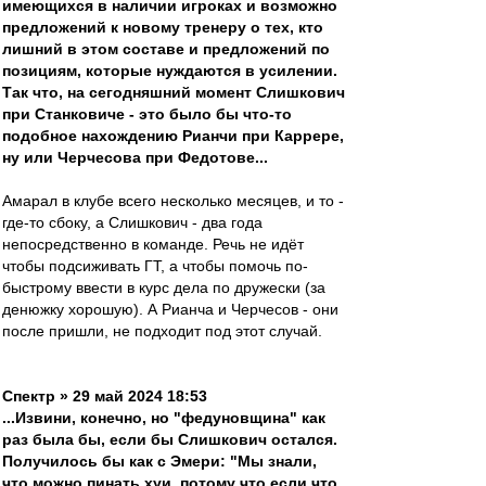
имеющихся в наличии игроках и возможно
предложений к новому тренеру о тех, кто
лишний в этом составе и предложений по
позициям, которые нуждаются в усилении.
Так что, на сегодняшний момент Слишкович
при Станковиче - это было бы что-то
подобное нахождению Рианчи при Каррере,
ну или Черчесова при Федотове...
Амарал в клубе всего несколько месяцев, и то -
где-то сбоку, а Слишкович - два года
непосредственно в команде. Речь не идёт
чтобы подсиживать ГТ, а чтобы помочь по-
быстрому ввести в курс дела по дружески (за
денюжку хорошую). А Рианча и Черчесов - они
после пришли, не подходит под этот случай.
Спектр » 29 май 2024 18:53
...Извини, конечно, но "федуновщина" как
раз была бы, если бы Слишкович остался.
Получилось бы как с Эмери: "Мы знали,
что можно пинать хуи, потому что если что