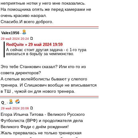
неприятные нотки у него мне показались.
На помощника опять же перед камерами не
очень красиво наорал.
Спасибо.И всего доброго.
Valex1956
-
29 май 2024 20:24
RedQuite » 29 май 2024 19:59
А сейчас стоит другая задача - с 1-го тура
ввязаться в борьбу за чемпионство.
Это тебе Станкович сказал? Или кто-то из
совета директоров?
А слепые волейболисты бывают у слепого
тренера. И Слишкович вообще не вписывается
в ТШ , чужой он для нового тренера.
Q_
-
29 май 2024 20:06
Егора Ильича Титова - Великого Русского
Футболиста (ВРФ) и продолжателя дела
Великого Феди с днём рождения!
Жаль прервалась не только тренерская