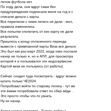
летом футбола нет.
По ходу дела, они вдруг сами без
предупреждения подписали меня на год и с
списали деньги с карты.
Все переписки с ними ничего не дали - мол,
правила изменились.
Все попытки отключить от них карту не дали
результата.
Пришлось к концу оплаченного периода
вывести с привязанной карты Виза все деньги.
Это был как раз март 2022, когда окко послали
нахер не только я, но и АПЛ, для просмотра
которой я и пользовался эти недосервисом.
Картой виза не пользуюсь (от работы).
Сейчас сходил туда посмотреть - вдруг можно
купить только ЧЕ2024.
Попробовал войти по старому логину - тут же
эти ёжики потребовали ответ по сбер айди...
Это просто чтобы что-то узнать.
Ну их нахер.
Хотел честно заплатить. Теперь пойду к