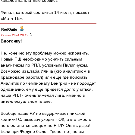
каналов на платные сервисы.
Финал, который состоится 14 июля, покажет
«Матч ТВ».
RedQuite
-
29 май 2024 20:42
Вдогонку!
Не, конечно эту проблему можно исправить.
Новый ТШ необходимо усилить сильным
аналитиком по РПЛ, условным Пилипчуком.
Возможно из штаба Илича (кто аналитиком в
Краснодаре работал) или ещё где поискать.
Аналитик по чемпионату Венгрии - не подойдёт
однозначно, ему ещё придётся долго учиться,
наша РПЛ - очень тяжёлая лига, именно в
интеллектуальном плане.
Вообще наше РУ не выдерживает никакой
критики! Слишкович уходит - ОК, а кто вместо
него останется спецом по РПЛ? Опять дыра!
Если при Федуне было - "денег нет, но вы