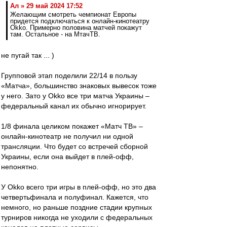
Ал » 29 май 2024 17:52
Желающим смотреть чемпионат Европы
придется подключаться к онлайн-кинотеатру
Okko. Примерно половина матчей покажут
там. Остальное - на МтачТВ.
не пугай так ... )
Групповой этап поделили 22/14 в пользу
«‎Матча», большинство знаковых вывесок тоже
у него. Зато у Okko все три матча Украины –
федеральный канал их обычно игнорирует.
1/8 финала целиком покажет «Матч ТВ» –
онлайн-кинотеатр не получил ни одной
трансляции. Что будет со встречей сборной
Украины, если она выйдет в плей-офф,
непонятно.
У Okko всего три игры в плей-офф, но это два
четвертьфинала и полуфинал. Кажется, что
немного, но раньше поздние стадии крупных
турниров никогда не уходили с федеральных