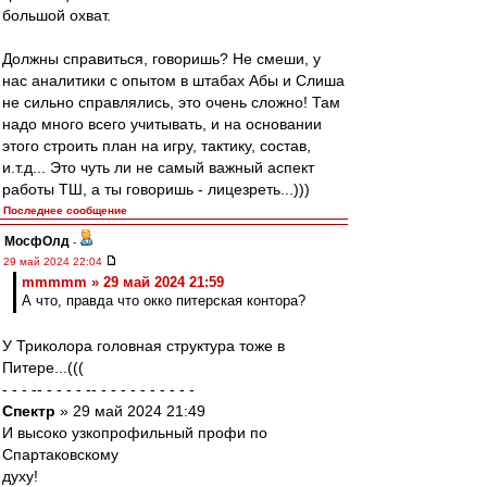
большой охват.
Должны справиться, говоришь? Не смеши, у
нас аналитики с опытом в штабах Абы и Слиша
не сильно справлялись, это очень сложно! Там
надо много всего учитывать, и на основании
этого строить план на игру, тактику, состав,
и.т.д... Это чуть ли не самый важный аспект
работы ТШ, а ты говоришь - лицезреть...)))
Последнее сообщение
МосфОлд
-
29 май 2024 22:04
mmmmm » 29 май 2024 21:59
А что, правда что окко питерская контора?
У Триколора головная структура тоже в
Питере...(((
- - - -- - - - - -- - - - - - - - - - -
Спектр
» 29 май 2024 21:49
И высоко узкопрофильный профи по
Спартаковскому
духу!