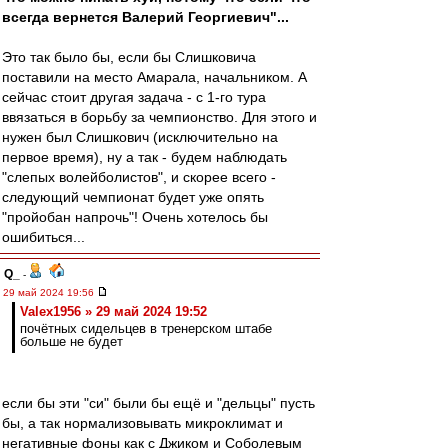
всегда вернется Валерий Георгиевич"...
Это так было бы, если бы Слишковича
поставили на место Амарала, начальником. А
сейчас стоит другая задача - с 1-го тура
ввязаться в борьбу за чемпионство. Для этого и
нужен был Слишкович (исключительно на
первое время), ну а так - будем наблюдать
"слепых волейболистов", и скорее всего -
следующий чемпионат будет уже опять
"пройобан напрочь"! Очень хотелось бы
ошибиться...
Q_
-
29 май 2024 19:56
Valex1956 » 29 май 2024 19:52
почётных сидельцев в тренерском штабе
больше не будет
если бы эти "си" были бы ещё и "дельцы" пусть
бы, а так нормализовывать микроклимат и
негативные фоны как с Джиком и Соболевым