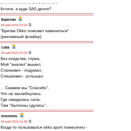
- - - - - - - - - - - - -- - - -- - - - - -
Кстати, а куда SAS делся?
Карелин
-
29 май 2024 22:04
"Бритва Okko поможет измениться"
(рекламный флайер)
cuba
-
29 май 2024 22:03
Без ехидства, глума,
Мой "анализ" вышел:
Станкович - подумал,
Слишкович - услышал.
... Скажем мы "Спасибо",
Что не захлебнулись.
Где ожидалась сила,
Там "баллоны сдулись"...
mmmmm
-
29 май 2024 21:59
Когда-то пользовался okko.sport помесячно -