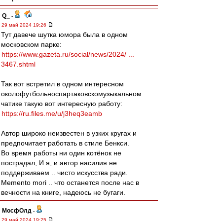
Q_
-
29 май 2024 19:26
Тут давече шутка юмора была в одном
московском парке:
https://www.gazeta.ru/social/news/2024/ ...
3467.shtml
Так вот встретил в одном интересном
околофутбольноспартаковскомузыкальном
чатике такую вот интересную работу:
https://ru.files.me/u/j3heq3eamb
Автор широко неизвестен в узких кругах и
предпочитает работать в стиле Бенкси.
Во время работы ни один котёнок не
пострадал, И я, и автор насилия не
поддерживаем .. чисто искусства ради.
Memento mori .. что останется после нас в
вечности на книге, надеюсь не бугаги.
МосфОлд
-
29 май 2024 19:25