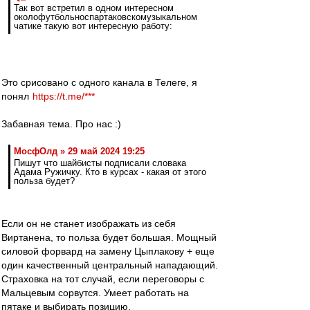
Так вот встретил в одном интересном
околофутбольноспартаковскомузыкальном
чатике такую вот интересную работу:
Это срисовано с одного канала в Телеге, я
понял
https://t.me/***
Забавная тема. Про нас :)
МосфОлд » 29 май 2024 19:25
Пишут что шайбисты подписали словака
Адама Ружичку. Кто в курсах - какая от этого
польза будет?
Если он не станет изображать из себя
Виртанена, то польза будет большая. Мощный
силовой форвард на замену Цыплакову + еще
один качественный центральный нападающий.
Страховка на тот случай, если переговоры с
Мальцевым сорвутся. Умеет работать на
пятаке и выбирать позицию.