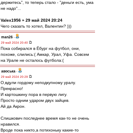
держитесь", то теперь стало - "деньги есть, ума
не надо"...
Valex1956 » 29 май 2024 20:24
Чего сказать то хотел, Валентин? )))
man26
-
29 май 2024 20:40
Пока собирался в Ёбург на футбол, они,
похоже, слились:( Амкар, Урал, Уфа. Совсем
на Урале не осталось футбола:(
авоська
-
29 май 2024 20:29
О,вдули гордому неподкупному уралу.
Прекрасно!
И картошкину пора в первую лигу.
Просто одним ударом двух зайцев.
Ай да Акрон.
Слишкович последнее время как-то не очень
нравился.
Вроде пока никто,а потихоньку какие-то