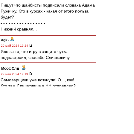
Пишут что шайбисты подписали словака Адама
Ружичку. Кто в курсах - какая от этого польза
будет?
- - - - - - - - - - - - - - - - -
Нижний сравнял...
agk
-
29 май 2024 19:24
Уже за то, что игру в защите чутка
поднастроил, спасибо Слишковичу
МосфОлд
-
29 май 2024 19:19
Самоварщики уже воткнули! О..., как!
Кто там Слишковича в НН отправлял?
naivniy
-
29 май 2024 19:17
Все правильно по Слишковичу. Если амбиции
быть только главным, то оставлять его нельзя
было ни в коем случае. Разошлись полюбовно,
судя по всему. Всего доброго и удачи
Владимиру, но только не в играх против