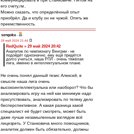
коммуницировать и при Станковиче. Пятом на
его счету,гм..
Можно сказать, что определённый опыт
приобрёл. Да и клубу он не чужой. Опять же
преемственность.
sengoku
-
29 май 2024 21:44
RedQuite » 29 май 2024 20:42
Аналитик по чемпионату Венгрии - не
подойдёт однозначно, ему ещё придётся
долго учиться, наша РПЛ - очень тяжёлая
лига, именно в интеллектуальном плане.
Не очень понял данный тезис Алексей, в
смысле наша лига очень
высокоинтеллектуальна или наоборот? Что бы
анализировать игру на ней как минимум надо
присутствовать, анализировать по телеку дело
бесперспективное. А какая разница какой
специалист её будет смотреть, может быть
даже лучше незамыленным взглядом всё
лицезреть. У Станковича много помощников,
аналитик должен быть обязательно, должны