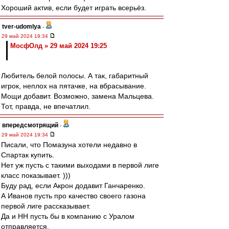
Хороший актив, если будет играть всерьёз.
tver-udomlya
-
29 май 2024 19:34
МосфОлд » 29 май 2024 19:25
Любитель белой полосы. А так, габаритный
игрок, неплох на пятачке, на вбрасывание.
Мощи добавит. Возможно, замена Мальцева.
Тот, правда, не впечатлил.
впередсмотрящий
-
29 май 2024 19:34
Писали, что Помазуна хотели недавно в
Спартак купить.
Нет уж пусть с такими выходами в первой лиге
класс показывает. )))
Буду рад, если Акрон додавит Ганчаренко.
А Иванов пусть про качество своего газона
первой лиге рассказывает.
Да и НН пусть бы в компанию с Уралом
отправляется.