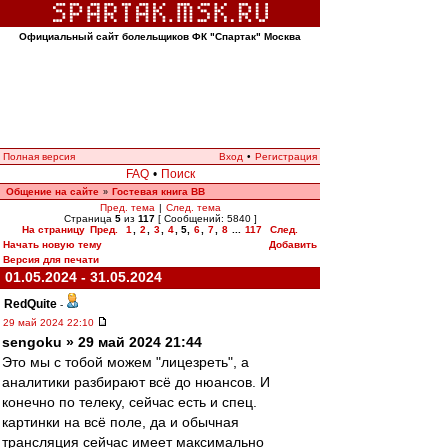
Официальный сайт болельщиков ФК "Спартак" Москва
Полная версия
Вход
•
Регистрация
FAQ
•
Поиск
Общение на сайте
Гостевая книга ВВ
»
Пред. тема
|
След. тема
Страница
5
из
117
[ Сообщений: 5840 ]
На страницу
Пред.
1
,
2
,
3
,
4
,
5
,
6
,
7
,
8
...
117
След.
Начать новую тему
Добавить
Версия для печати
01.05.2024 - 31.05.2024
RedQuite
-
29 май 2024 22:10
sengoku » 29 май 2024 21:44
Это мы с тобой можем "лицезреть", а
аналитики разбирают всё до нюансов. И
конечно по телеку, сейчас есть и спец.
картинки на всё поле, да и обычная
трансляция сейчас имеет максимально