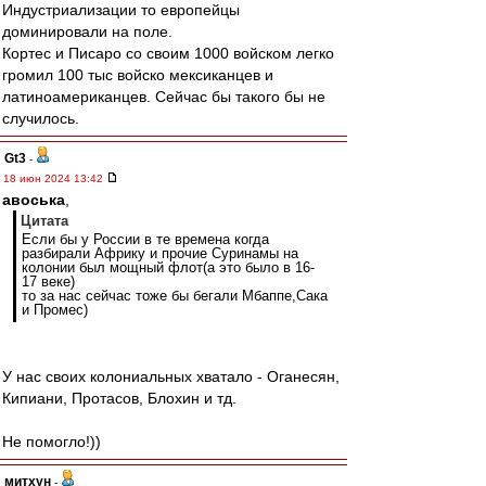
Индустриализации то европейцы
доминировали на поле.
Кортес и Писаро со своим 1000 войском легко
громил 100 тыс войско мексиканцев и
латиноамериканцев. Сейчас бы такого бы не
случилось.
Gt3
-
18 июн 2024 13:42
авоська
,
Цитата
Если бы у России в те времена когда
разбирали Африку и прочие Суринамы на
колонии был мощный флот(а это было в 16-
17 веке)
то за нас сейчас тоже бы бегали Мбаппе,Сака
и Промес)
У нас своих колониальных хватало - Оганесян,
Кипиани, Протасов, Блохин и тд.
Не помогло!))
митхун
-