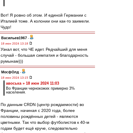
Вот! Я ровно об этом. И единой Германии с
Италией тоже. А колонии они как-то заимели.
Чудо!
Васильев1967
-
18 июн 2024 13:18
Узнал вот, что ЧЕ идет. Редчайший для меня
случай - большая симпатия и благодарность
румынам)))
МосфОлд
-
18 июн 2024 13:15
авоська » 18 июн 2024 11:03
Во Франции чернокожих примерно 3%
населения.
По данным CRDN (центр рождаемости) во
Франции, начиная с 2020 года, более
половины рождённых детей - являются
цветными. Так что выбор футболистов к 40-м
годам будет ещё круче, следовательно