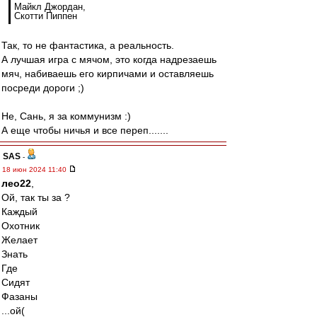
Майкл Джордан,
Скотти Пиппен
Так, то не фантастика, а реальность.
А лучшая игра с мячом, это когда надрезаешь
мяч, набиваешь его кирпичами и оставляешь
посреди дороги ;)
Не, Сань, я за коммунизм :)
А еще чтобы ничья и все переп.......
SAS
-
18 июн 2024 11:40
лео22
,
Ой, так ты за ?
Каждый
Охотник
Желает
Знать
Где
Сидят
Фазаны
...ой(