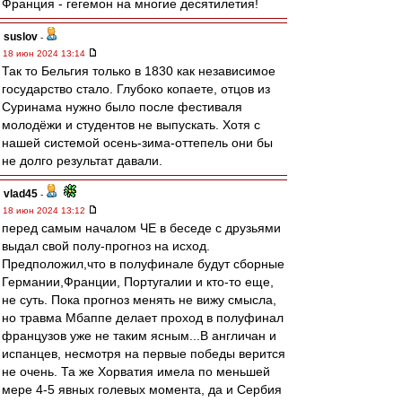
Франция - гегемон на многие десятилетия!
suslov
-
18 июн 2024 13:14
Так то Бельгия только в 1830 как независимое
государство стало. Глубоко копаете, отцов из
Суринама нужно было после фестиваля
молодёжи и студентов не выпускать. Хотя с
нашей системой осень-зима-оттепель они бы
не долго результат давали.
vlad45
-
18 июн 2024 13:12
перед самым началом ЧЕ в беседе с друзьями
выдал свой полу-прогноз на исход.
Предположил,что в полуфинале будут сборные
Германии,Франции, Португалии и кто-то еще,
не суть. Пока прогноз менять не вижу смысла,
но травма Мбаппе делает проход в полуфинал
французов уже не таким ясным...В англичан и
испанцев, несмотря на первые победы верится
не очень. Та же Хорватия имела по меньшей
мере 4-5 явных голевых момента, да и Сербия