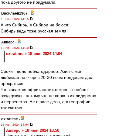
пока другого не придумали.
Васильев1967
-
18 июн 2024 14:15
А что Сибирь, я Сибири не боюся!
Сибирь ведь тоже русская земля!
Авверс
-
18 июн 2024 14:10
extratime » 18 июн 2024 14:04
Сроки - дело неблагодарное. Азия-с моя
любимая лет через 20-30 всем пендосам даст
просраться.
Что касается африканских негров - вообще
воздержусь, потому что не верю в их лидерство
и первенство. Не в расе дело, а в географии,
так считаю.
extratime
-
18 июн 2024 14:04
Авверс » 18 июн 2024 13:50
Думаю, что это вопрос технологий.