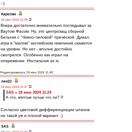
-:)
Карелин
-
18 июн 2024 11:39
Вчера достаточно внимательно поглядывал за
Ваутом Фасом. Ну, это центрозащ сборной
Бельгии с "тёмно-лиловой" причёской. Думал,
игра в "малом" английском чемпионе скажется
на уровне. Но нет - вполне достойно
смотрелся. Особенно как играл на
опережение. Ностальгия as is.
Редактировалось 18 июн 2024 11:40
лео22
-
18 июн 2024 11:37
SAS » 18 июн 2024 11:24
А что, жёлтые лучше что ли? ?!
Согласно цветовой дифференциации штанов
не такой уж и плохой вариант. ;)
SAS
-
18 июн 2024 11:32