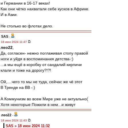
и Германии в 16-17 веках!
Как они чётко нахватали себе кусков в Африке.
И в Азии.
Не столько во флотах дело.
SAS
-
18 июн 2024 11:47
лео22
,
Да, согласен- нежно поглаживая стопу правой
ноги и уйдя в воспоминания детства-:)
...а мы ещё в коробку от сандалий кирпичи
клали и тоже на дорогу?!?!
Ой,....чего то мы не туда, сейчас же чё этот
В Тренде на ВВ -:)
А Коммунизм во всем Мире уже не актуально(
Хотя некоторые Пожили в нем...и живут
лео22
-
18 июн 2024 11:43
SAS » 18 июн 2024 11:32