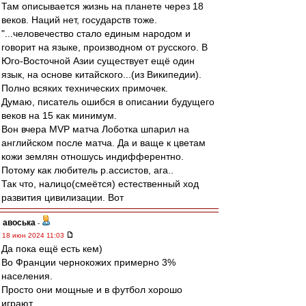
Там описывается жизнь на планете через 18
веков. Наций нет, государств тоже.
"...человечество стало единым народом и
говорит на языке, производном от русского. В
Юго-Восточной Азии существует ещё один
язык, на основе китайского...(из Википедии).
Полно всяких технических примочек.
Думаю, писатель ошибся в описании будущего
веков на 15 как минимум.
Вон вчера MVP матча Лоботка шпарил на
английском после матча. Да и ваще к цветам
кожи землян отношусь индифферентно.
Потому как любитель р.ассистов, ага..
Так что, налицо(смеётся) естественный ход
развития цивилизации. Вот
авоська
-
18 июн 2024 11:03
Да пока ещё есть кем)
Во Франции чернокожих примерно 3%
населения.
Просто они мощные и в футбол хорошо
играют.