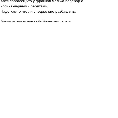
Хотя согласен,что у франков малька перебор с
иссиня-чёрными ребятами.
Надо как-то что ли специально разбавлять.
Вчера сыграли так себе.Австрияки очень
колючие.
Крови было много.
Mike Lebedev
-
18 июн 2024 10:34
По разделу "Этот день в Истории" сегодня
"ЧЕ-1992. Как он закончился ", лирика
https://dzen.ru/a/XvIE8a0UvXJXEI1-
tver-udomlya
-
18 июн 2024 10:20
лео22 » 18 июн 2024 10:13
Я писал в данном посте только о игроках,
которые выбирают, куда переходить, когда есть
выбор.
Ну а про болельщиков,которым 20-25, то они