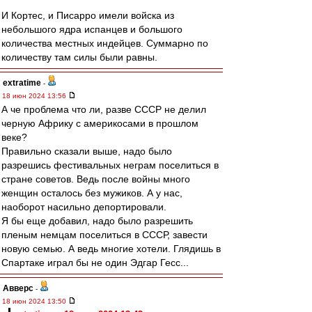
И Кортес, и Писарро имели войска из
небольшого ядра испанцев и большого
количества местных индейцев. Суммарно по
количеству там силы были равны.
extratime
-
18 июн 2024 13:56
А че проблема что ли, разве СССР не делил
черную Африку с америкосами в прошлом
веке?
Правильно сказали выше, надо было
разрешись фестивальных неграм поселиться в
стране советов. Ведь после войны много
женщин осталось без мужиков. А у нас,
наоборот насильно депортировали.
Я бы еще добавил, надо было разрешить
пленым немцам поселиться в СССР, завести
новую семью. А ведь многие хотели. Глядишь в
Спартаке играл бы не один Эдгар Гесс...
Авверс
-
18 июн 2024 13:50