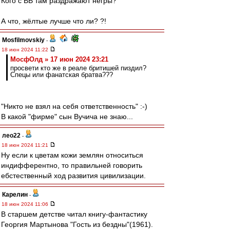
Кого с ВВ там раздражают негры?
А что, жёлтые лучше что ли? ?!
Mosfilmovskiy
-
18 июн 2024 11:22
МосфОлд » 17 июн 2024 23:21
просвети кто же в реале бритишей пиздил?
Спецы или фанатская братва???
"Никто не взял на себя ответственность" :-)
В какой "фирме" сын Вучича не знаю...
лео22
-
18 июн 2024 11:21
Ну если к цветам кожи землян относиться
индифферентно, то правильней говорить
ебстественный ход развития цивилизации.
Карелин
-
18 июн 2024 11:06
В старшем детстве читал книгу-фантастику
Георгия Мартынова "Гость из бездны"(1961).