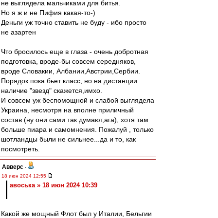
не выглядела мальчиками для битья.
Но я ж и не Пифия какая-то-)
Деньги уж точно ставить не буду - ибо просто
не азартен
Что бросилось еще в глаза - очень добротная
подготовка, вроде-бы совсем середняков,
вроде Словакии, Албании,Австрии,Сербии.
Порядок пока бьет класс, но на дистанции
наличие "звезд" скажется,имхо.
И совсем уж беспомощной и слабой выглядела
Украина, несмотря на вполне приличный
состав (ну они сами так думают,ага), хотя там
больше пиара и самомнения. Пожалуй , только
шотландцы были не сильнее...да и то, как
посмотреть.
Авверс
-
18 июн 2024 12:55
авоська » 18 июн 2024 10:39
Какой же мощный Флот был у Италии, Бельгии