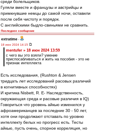
среди болельщиков.
Гуляли вместе и французы и австрийцы и
примкнувшие немцы до самой ночи, оставили
после себя чистоту и порядок.
С английскими быдло-свиньями не сравнить.
Последнее сообщение
extratime
-
18 июн 2024 14:15
mentufer » 18 июн 2024 13:59
с чего вы это взяли? умение
приспосабливаться и жить на пособия - это не
признак интеллекта
Есть исследования, (Rushton & Jensen
тридцать лет исследований расовых различий
в когнитивных способностях)
И критика Nisbett, R. E- Наследственность,
окружающая среда и расовые различия в IQ)
Говориться что уровень айкью изменился у
афроамериканцев за последние 30 - 50 лет,
хотя они продолжают отставать по уровню
интеллекту белых но прогресс есть. Тесты
айкью, пусть очень, спорное корреляция, но