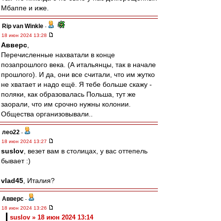
Мбаппе и иже.
Rip van Winkle
-
18 июн 2024 13:28
Авверс
,
Перечисленные нахватали в конце
позапрошлого века. (А итальянцы, так в начале
прошлого). И да, они все считали, что им жутко
не хватает и надо ещё. Я тебе больше скажу -
поляки, как образовалась Польша, тут же
заорали, что им срочно нужны колонии.
Общества организовывали..
лео22
-
18 июн 2024 13:27
suslov
, везет вам в столицах, у вас оттепель
бывает :)
vlad45
, Италия?
Авверс
-
18 июн 2024 13:26
suslov » 18 июн 2024 13:14