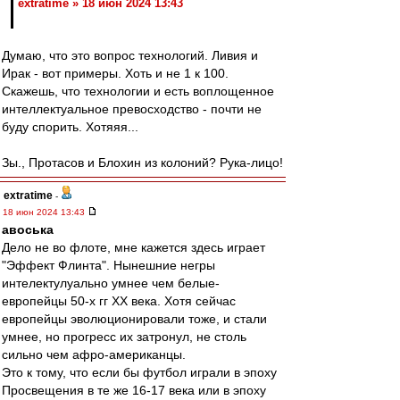
extratime » 18 июн 2024 13:43
Думаю, что это вопрос технологий. Ливия и
Ирак - вот примеры. Хоть и не 1 к 100.
Скажешь, что технологии и есть воплощенное
интеллектуальное превосходство - почти не
буду спорить. Хотяяя...
Зы., Протасов и Блохин из колоний? Рука-лицо!
extratime
-
18 июн 2024 13:43
авоська
Дело не во флоте, мне кажется здесь играет
"Эффект Флинта". Нынешние негры
интелектулуально умнее чем белые-
европейцы 50-х гг ХХ века. Хотя сейчас
европейцы эволюционировали тоже, и стали
умнее, но прогресс их затронул, не столь
сильно чем афро-американцы.
Это к тому, что если бы футбол играли в эпоху
Просвещения в те же 16-17 века или в эпоху