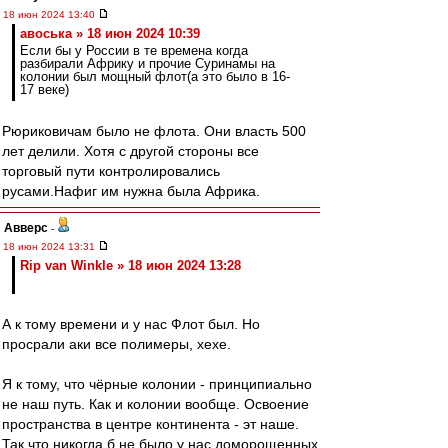
18 июн 2024 13:40
авоська » 18 июн 2024 10:39
Если бы у России в те времена когда
разбирали Африку и прочие Суринамы на
колонии был мощный флот(а это было в 16-
17 веке)
Рюриковичам было не флота. Они власть 500
лет делили. Хотя с другой стороны все
торговый пути контролировались
русами.Нафиг им нужна была Африка.
Авверс
-
18 июн 2024 13:31
Rip van Winkle » 18 июн 2024 13:28
А к тому времени и у нас Флот был. Но
просрали аки все полимеры, хехе.
Я к тому, что чёрные колонии - принципиально
не наш путь. Как и колонии вообще. Освоение
пространства в центре континента - эт наше.
Так что никогда б не было у нас доморощенных