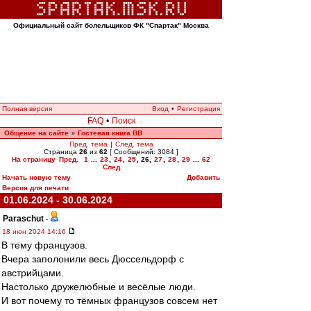
Официальный сайт болельщиков ФК "Спартак" Москва
Полная версия
Вход
•
Регистрация
FAQ
•
Поиск
Общение на сайте
Гостевая книга ВВ
»
Пред. тема
|
След. тема
Страница
26
из
62
[ Сообщений: 3084 ]
На страницу
Пред.
1
...
23
,
24
,
25
,
26
,
27
,
28
,
29
...
62
След.
Начать новую тему
Добавить
Версия для печати
01.06.2024 - 30.06.2024
Paraschut
-
18 июн 2024 14:16
В тему французов.
Вчера заполонили весь Дюссельдорф с
австрийцами.
Настолько дружелюбные и весёлые люди.
И вот почему то тёмных французов совсем нет