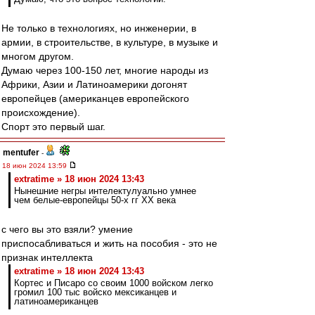
Не только в технологиях, но инженерии, в
армии, в строительстве, в культуре, в музыке и
многом другом.
Думаю через 100-150 лет, многие народы из
Африки, Азии и Латиноамерики догонят
европейцев (американцев европейского
происхождение).
Спорт это первый шаг.
mentufer
-
18 июн 2024 13:59
extratime » 18 июн 2024 13:43
Нынешние негры интелектулуально умнее
чем белые-европейцы 50-х гг ХХ века
с чего вы это взяли? умение
приспосабливаться и жить на пособия - это не
признак интеллекта
extratime » 18 июн 2024 13:43
Кортес и Писаро со своим 1000 войском легко
громил 100 тыс войско мексиканцев и
латиноамериканцев