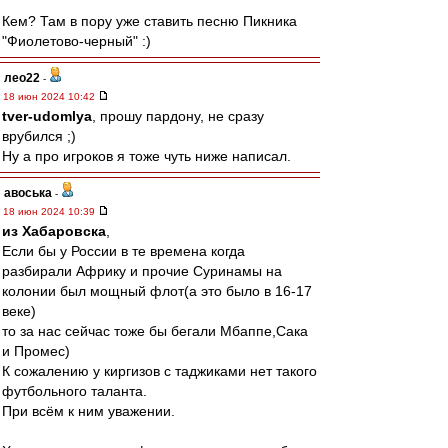
Кем? Там в пору уже ставить песню Пикника
"Фиолетово-черный" :)
лео22
-
18 июн 2024 10:42
tver-udomlya
, прошу пардону, не сразу
врубился ;)
Ну а про игроков я тоже чуть ниже написал.
авоська
-
18 июн 2024 10:39
из Хабаровска
,
Если бы у России в те времена когда
разбирали Африку и прочие Суринамы на
колонии был мощный флот(а это было в 16-17
веке)
то за нас сейчас тоже бы бегали Мбаппе,Сака
и Промес)
К сожалению у киргизов с таджиками нет такого
футбольного таланта.
При всём к ним уважении.