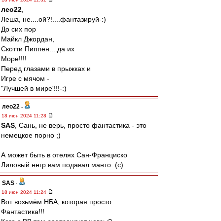
лео22
,
Леша, не....ой?!....фантазируй-:)
До сих пор
Майкл Джордан,
Скотти Пиппен....да их
Море!!!!
Перед глазами в прыжках и
Игре с мячом -
"Лучшей в мире'!!!-:)
лео22
-
18 июн 2024 11:28
SAS
, Сань, не верь, просто фантастика - это
немецкое порно ;)
А может быть в отелях Сан-Франциско
Лиловый негр вам подавал манто. (с)
SAS
-
18 июн 2024 11:24
Вот возьмём НБА, которая просто
Фантастика!!!