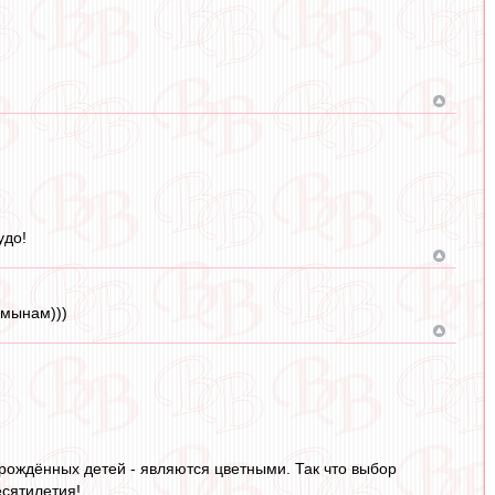
удо!
умынам)))
рождённых детей - являются цветными. Так что выбор
есятилетия!