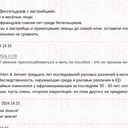
 Дюссельдорф с австрийцами.
 и весёлые люди.
 французов совсем нет среди болельщиков.
зы и австрийцы и примкнувшие немцы до самой ночи, оставили пос
иньями не сравнить.
4 14:15
2024 13:59
и? умение приспосабливаться и жить на пособия - это не признак ин
shton & Jensen тридцать лет исследований расовых различий в ког
- Наследственность, окружающая среда и расовые различия в IQ)
 айкью изменился у афроамериканцев за последние 30 - 50 лет, хо
кью, пусть очень, спорное корреляция, но пока другого не придума
 2024 14:15
 не боюся!
ая земля!