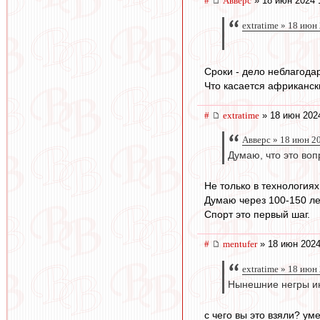
#
Авверс
» 18 июн 2024 
extratime » 18 июн
Сроки - дело неблагода
Что касается африкански
#
extratime
» 18 июн 202
Авверс » 18 июн 2
Думаю, что это воп
Не только в технологиях
Думаю через 100-150 ле
Спорт это первый шаг.
#
mentufer
» 18 июн 2024
extratime » 18 июн
Нынешние негры ин
с чего вы это взяли? ум