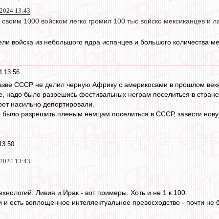
 2024 13:43
о своим 1000 войском легко громил 100 тыс войско мексиканцев и 
ели войска из небольшого ядра испанцев и большого количества м
4 13:56
разве СССР не делил черную Африку с америкосами в прошлом век
, надо было разрешись фестивальных неграм поселиться в стране
орот насильно депортировали.
 было разрешить пленым немцам поселиться в СССР, завести новую
13:50
 2024 13:43
ехнологий. Ливия и Ирак - вот примеры. Хоть и не 1 к 100.
 и есть воплощенное интеллектуальное превосходство - почти не бу