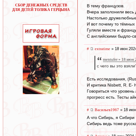
СБОР ДЕНЕЖНЫХ СРЕДСТВ
В тему французов.
ДЛЯ ДЕТЕЙ ТОЛИКА ГЕРЦЫНА
Вчера заполонили весь
Настолько дружелюбные
И вот почему то тёмных
Гуляли вместе и францу
С английскими быдло-св
#
extratime
» 18 июн 202
mentufer » 18 июн 
с чего вы это взял
Есть исследования, (Ru
И критика Nisbett, R. E
Говориться что уровень
прогресс есть. Тесты ай
#
Васильев1967
» 18 июн
А что Сибирь, я Сибири
Сибирь ведь тоже русск