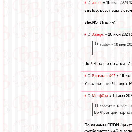
#
лео22
» 18 июн 2024 1
suslov
, везет вам в сто
vlad45
, Италия?
#
Авверс
» 18 июн 2024 
suslov » 18 июн 20
Вот! Я ровно об этом. И
#
Васильев1967
» 18 июн
Узнал вот, что ЧЕ идет
#
МосфОлд
» 18 июн 202
авоська » 18 июн 2
Во Франции черно
По данным CRDN (центр 
футболистов к 40-м год