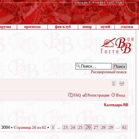
орумы
прогнозы
фан-клуб
юмор
музей
ссылки
Расширенный поиск
FAQ
Регистрация
Вход
Календарь ВВ
26
 3084 •
Страница
26
из
62
•
1
...
23
24
25
27
28
29
...
62