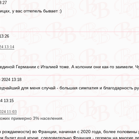
3:27
лицах, у вас оттепель бывает :)
13:26
24 13:14
 единой Германии с Италией тоже. А колонии они как-то заимели. Ч
 2024 13:18
. Редчайший для меня случай - большая симпатия и благодарность р
4 13:15
024 11:03
кожих примерно 3% населения.
рождаемости) во Франции, начиная с 2020 года, более половины 
ам будет ещё круче, следовательно Франция - гегемон на многие д