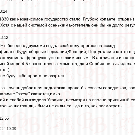
3:14
в 1830 как независимое государство стало. Глубоко копаете, отцов
 Хотя с нашей системой осень-зима-оттепель они бы не долго резул
13:12
 в беседе с друзьями выдал свой полу-прогноз на исход.
финале будут сборные Германии,Франции, Португалии и кто-то еще,
 полуфинал французов уже не таким ясным...В англичан и испанце
шей мере 4-5 явных голевых момента, да и Сербия не выглядела 
-то-)
 не буду - ибо просто не азартен
аза - очень добротная подготовка, вроде-бы совсем середняков, в
наличие "звезд" скажется,имхо.
й и слабой выглядела Украина, несмотря на вполне приличный сост
олько шотландцы были не сильнее...да и то, как посмотреть.
12:55
024 10:39