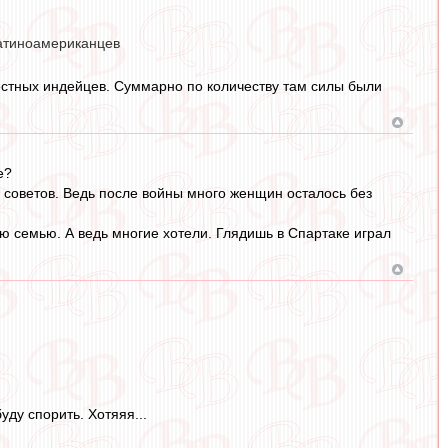
латиноамериканцев
естных индейцев. Суммарно по количеству там силы были
е?
 советов. Ведь после войны много женщин осталось без
 семью. А ведь многие хотели. Глядишь в Спартаке играл
ду спорить. Хотяяя...