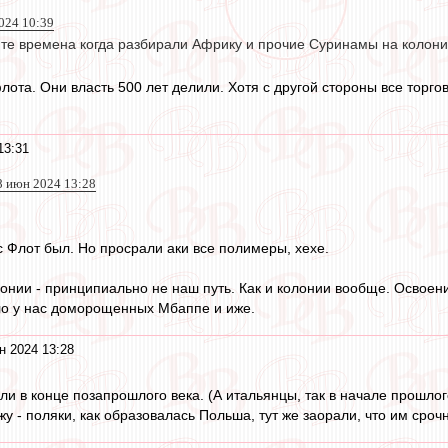
024 10:39
в те времена когда разбирали Африку и прочие Суринамы на колони
ота. Они власть 500 лет делили. Хотя с другой стороны все торг
13:31
8 июн 2024 13:28
с Флот был. Но просрали аки все полимеры, хехе.
лонии - принципиально не наш путь. Как и колонии вообще. Освоени
ыло у нас доморощенных Мбаппе и иже.
н 2024 13:28
 в конце позапрошлого века. (А итальянцы, так в начале прошлого)
жу - поляки, как образовалась Польша, тут же заорали, что им сро