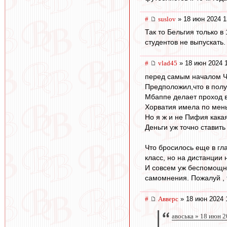
#
suslov
» 18 июн 2024 1
Так то Бельгия только 
студентов не выпускать.
#
vlad45
» 18 июн 2024 
перед самым началом ЧЕ
Предположил,что в полу
Мбаппе делает проход в
Хорватия имела по мень
Но я ж и не Пифия какая
Деньги уж точно ставить
Что бросилось еще в гл
класс, но на дистанции 
И совсем уж беспомощно
самомнения. Пожалуй , т
#
Авверс
» 18 июн 2024 
авоська » 18 июн 2