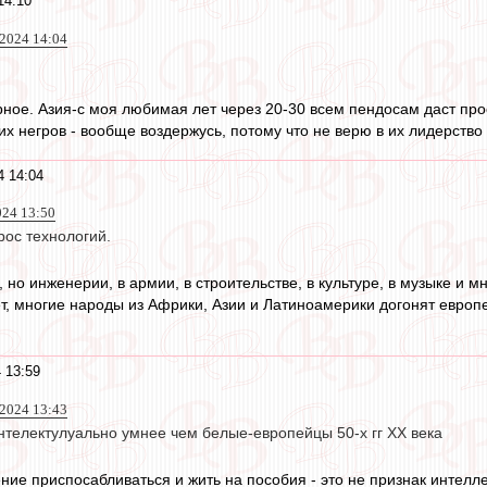
14:10
 2024 14:04
рное. Азия-с моя любимая лет через 20-30 всем пендосам даст про
х негров - вообще воздержусь, потому что не верю в их лидерство и
4 14:04
024 13:50
рос технологий.
, но инженерии, в армии, в строительстве, в культуре, в музыке и м
т, многие народы из Африки, Азии и Латиноамерики догонят европ
 13:59
 2024 13:43
телектулуально умнее чем белые-европейцы 50-х гг ХХ века
ение приспосабливаться и жить на пособия - это не признак интелл