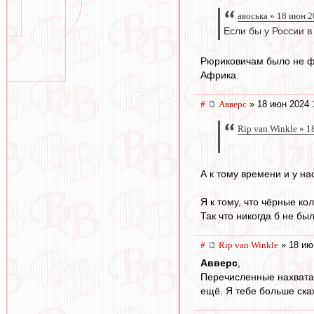
авоська » 18 июн 2
Если бы у России 
Рюриковичам было не фл
Африка.
#
Авверс
» 18 июн 2024 
Rip van Winkle » 1
А к тому времени и у на
Я к тому, что чёрные ко
Так что никогда б не б
#
Rip van Winkle
» 18 ию
Авверс
,
Перечисленные нахватали
ещё. Я тебе больше ска