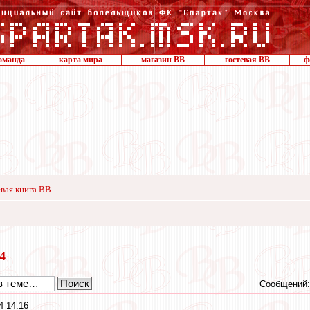
оманда
карта мира
магазин ВВ
гостевая ВВ
ф
вая книга ВВ
24
Сообщений:
4 14:16