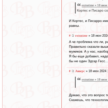
extratime » 18 июн
Кортес и Писаро с
И Кортес, и Писарро им
равны.
#
extratime
» 18 июн 202
А че проблема что ли, 
Правильно сказали выше
мужиков. А у нас, наоб
Я бы еще добавил, надо
бы не один Эдгар Гесс...
#
Авверс
» 18 июн 2024 
extratime » 18 июн
Думаю, что это вопрос т
Скажешь, что технологии