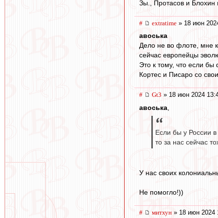
Зы., Протасов и Блохин 
#
extratime
» 18 июн 202
авоська
Дело не во флоте, мне 
сейчас европейцы эволю
Это к тому, что если б
Кортес и Писаро со сво
#
Gt3
» 18 июн 2024 13:
авоська
,
Если бы у России 
то за нас сейчас т
У нас своих колониальны
Не помогло!))
#
митхун
» 18 июн 2024 