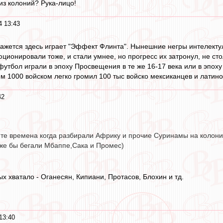
из колоний? Рука-лицо!
4 13:43
кажется здесь играет "Эффект Флинта". Нынешние негры интелекту
ционировали тоже, и стали умнее, но прогресс их затронул, не с
ы футбол играли в эпоху Просвещения в те же 16-17 века или в эпо
им 1000 войском легко громил 100 тыс войско мексиканцев и латин
42
в те времена когда разбирали Африку и прочие Суринамы на колони
оже бы бегали Мбаппе,Сака и Промес)
х хватало - Оганесян, Кипиани, Протасов, Блохин и тд.
13:40