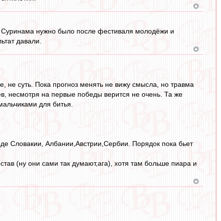
 из Суринама нужно было после фестиваля молодёжи и
ьтат давали.
 не суть. Пока прогноз менять не вижу смысла, но травма
в, несмотря на первые победы верится не очень. Та же
мальчиками для битья.
роде Словакии, Албании,Австрии,Сербии. Порядок пока бьет
ав (ну они сами так думают,ага), хотя там больше пиара и