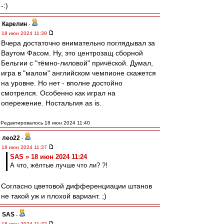
-:)
Карелин
-
18 июн 2024 11:39
Вчера достаточно внимательно поглядывал за
Ваутом Фасом. Ну, это центрозащ сборной
Бельгии с "тёмно-лиловой" причёской. Думал,
игра в "малом" английском чемпионе скажется
на уровне. Но нет - вполне достойно
смотрелся. Особенно как играл на
опережение. Ностальгия as is.
Редактировалось 18 июн 2024 11:40
лео22
-
18 июн 2024 11:37
SAS » 18 июн 2024 11:24
А что, жёлтые лучше что ли? ?!
Согласно цветовой дифференциации штанов
не такой уж и плохой вариант. ;)
SAS
-
18 июн 2024 11:32