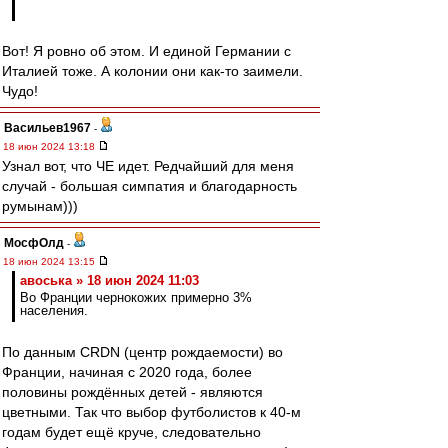
Вот! Я ровно об этом. И единой Германии с
Италией тоже. А колонии они как-то заимели.
Чудо!
Васильев1967
-
18 июн 2024 13:18
Узнал вот, что ЧЕ идет. Редчайший для меня
случай - большая симпатия и благодарность
румынам)))
МосфОлд
-
18 июн 2024 13:15
авоська » 18 июн 2024 11:03
Во Франции чернокожих примерно 3%
населения.
По данным CRDN (центр рождаемости) во
Франции, начиная с 2020 года, более
половины рождённых детей - являются
цветными. Так что выбор футболистов к 40-м
годам будет ещё круче, следовательно