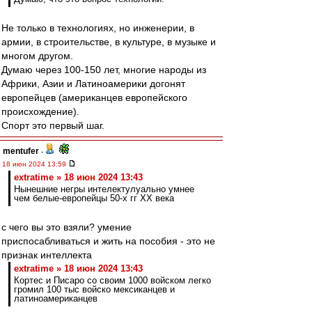
Не только в технологиях, но инженерии, в
армии, в строительстве, в культуре, в музыке и
многом другом.
Думаю через 100-150 лет, многие народы из
Африки, Азии и Латиноамерики догонят
европейцев (американцев европейского
происхождение).
Спорт это первый шаг.
mentufer
-
18 июн 2024 13:59
extratime » 18 июн 2024 13:43
Нынешние негры интелектулуально умнее
чем белые-европейцы 50-х гг ХХ века
с чего вы это взяли? умение
приспосабливаться и жить на пособия - это не
признак интеллекта
extratime » 18 июн 2024 13:43
Кортес и Писаро со своим 1000 войском легко
громил 100 тыс войско мексиканцев и
латиноамериканцев