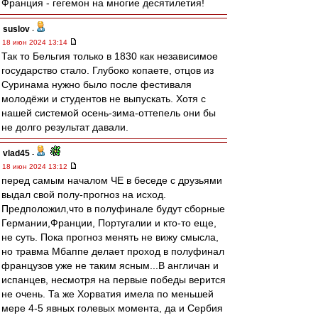
Франция - гегемон на многие десятилетия!
suslov
-
18 июн 2024 13:14
Так то Бельгия только в 1830 как независимое
государство стало. Глубоко копаете, отцов из
Суринама нужно было после фестиваля
молодёжи и студентов не выпускать. Хотя с
нашей системой осень-зима-оттепель они бы
не долго результат давали.
vlad45
-
18 июн 2024 13:12
перед самым началом ЧЕ в беседе с друзьями
выдал свой полу-прогноз на исход.
Предположил,что в полуфинале будут сборные
Германии,Франции, Португалии и кто-то еще,
не суть. Пока прогноз менять не вижу смысла,
но травма Мбаппе делает проход в полуфинал
французов уже не таким ясным...В англичан и
испанцев, несмотря на первые победы верится
не очень. Та же Хорватия имела по меньшей
мере 4-5 явных голевых момента, да и Сербия