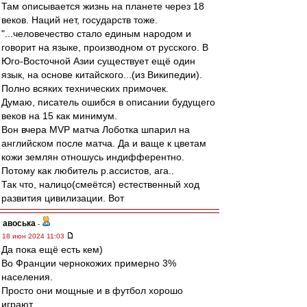
Там описывается жизнь на планете через 18
веков. Наций нет, государств тоже.
"...человечество стало единым народом и
говорит на языке, производном от русского. В
Юго-Восточной Азии существует ещё один
язык, на основе китайского...(из Википедии).
Полно всяких технических примочек.
Думаю, писатель ошибся в описании будущего
веков на 15 как минимум.
Вон вчера MVP матча Лоботка шпарил на
английском после матча. Да и ваще к цветам
кожи землян отношусь индифферентно.
Потому как любитель р.ассистов, ага..
Так что, налицо(смеётся) естественный ход
развития цивилизации. Вот
авоська
-
18 июн 2024 11:03
Да пока ещё есть кем)
Во Франции чернокожих примерно 3%
населения.
Просто они мощные и в футбол хорошо
играют.