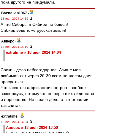
пока другого не придумали.
Васильев1967
-
18 июн 2024 14:15
А что Сибирь, я Сибири не боюся!
Сибирь ведь тоже русская земля!
Авверс
-
18 июн 2024 14:10
extratime » 18 июн 2024 14:04
Сроки - дело неблагодарное. Азия-с моя
любимая лет через 20-30 всем пендосам даст
просраться.
Что касается африканских негров - вообще
воздержусь, потому что не верю в их лидерство
и первенство. Не в расе дело, а в географии,
так считаю.
extratime
-
18 июн 2024 14:04
Авверс » 18 июн 2024 13:50
Думаю, что это вопрос технологий.