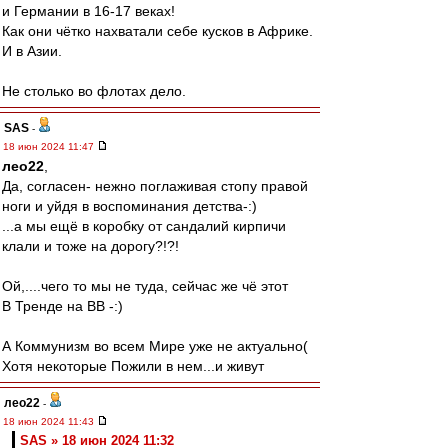
и Германии в 16-17 веках!
Как они чётко нахватали себе кусков в Африке.
И в Азии.
Не столько во флотах дело.
SAS
-
18 июн 2024 11:47
лео22
,
Да, согласен- нежно поглаживая стопу правой
ноги и уйдя в воспоминания детства-:)
...а мы ещё в коробку от сандалий кирпичи
клали и тоже на дорогу?!?!
Ой,....чего то мы не туда, сейчас же чё этот
В Тренде на ВВ -:)
А Коммунизм во всем Мире уже не актуально(
Хотя некоторые Пожили в нем...и живут
лео22
-
18 июн 2024 11:43
SAS » 18 июн 2024 11:32