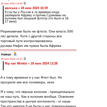
18 июн 2024 13:40
авоська » 18 июн 2024 10:39
Если бы у России в те времена когда
разбирали Африку и прочие Суринамы на
колонии был мощный флот(а это было в 16-
17 веке)
Рюриковичам было не флота. Они власть 500
лет делили. Хотя с другой стороны все
торговый пути контролировались
русами.Нафиг им нужна была Африка.
Авверс
-
18 июн 2024 13:31
Rip van Winkle » 18 июн 2024 13:28
А к тому времени и у нас Флот был. Но
просрали аки все полимеры, хехе.
Я к тому, что чёрные колонии - принципиально
не наш путь. Как и колонии вообще. Освоение
пространства в центре континента - эт наше.
Так что никогда б не было у нас доморощенных