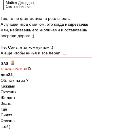
Майкл Джордан,
Скотти Пиппен
Так, то не фантастика, а реальность.
А лучшая игра с мячом, это когда надрезаешь
мяч, набиваешь его кирпичами и оставляешь
посреди дороги ;)
Не, Сань, я за коммунизм :)
А еще чтобы ничья и все переп.......
SAS
-
18 июн 2024 11:40
лео22
,
Ой, так ты за ?
Каждый
Охотник
Желает
Знать
Где
Сидят
Фазаны
...ой(