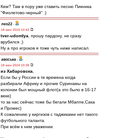
Кем? Там в пору уже ставить песню Пикника
"Фиолетово-черный" :)
лео22
-
18 июн 2024 10:42
tver-udomlya
, прошу пардону, не сразу
врубился ;)
Ну а про игроков я тоже чуть ниже написал.
авоська
-
18 июн 2024 10:39
из Хабаровска
,
Если бы у России в те времена когда
разбирали Африку и прочие Суринамы на
колонии был мощный флот(а это было в 16-17
веке)
то за нас сейчас тоже бы бегали Мбаппе,Сака
и Промес)
К сожалению у киргизов с таджиками нет такого
футбольного таланта.
При всём к ним уважении.