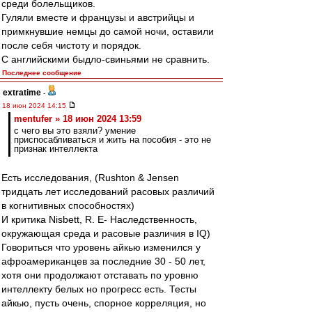
среди болельщиков.
Гуляли вместе и французы и австрийцы и
примкнувшие немцы до самой ночи, оставили
после себя чистоту и порядок.
С английскими быдло-свиньями не сравнить.
Последнее сообщение
extratime
-
18 июн 2024 14:15
mentufer » 18 июн 2024 13:59
с чего вы это взяли? умение
приспосабливаться и жить на пособия - это не
признак интеллекта
Есть исследования, (Rushton & Jensen
тридцать лет исследований расовых различий
в когнитивных способностях)
И критика Nisbett, R. E- Наследственность,
окружающая среда и расовые различия в IQ)
Говориться что уровень айкью изменился у
афроамериканцев за последние 30 - 50 лет,
хотя они продолжают отставать по уровню
интеллекту белых но прогресс есть. Тесты
айкью, пусть очень, спорное корреляция, но