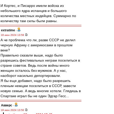
И Кортес, и Писарро имели войска из
небольшого ядра испанцев и большого
количества местных индейцев. Суммарно по
количеству там силы были равны.
extratime
-
18 июн 2024 13:56
А че проблема что ли, разве СССР не делил
черную Африку с америкосами в прошлом
веке?
Правильно сказали выше, надо было
разрешись фестивальных неграм поселиться в
стране советов. Ведь после войны много
женщин осталось без мужиков. А у нас,
наоборот насильно депортировали.
Я бы еще добавил, надо было разрешить
пленым немцам поселиться в СССР, завести
новую семью. А ведь многие хотели. Глядишь в
Спартаке играл бы не один Эдгар Гесс...
Авверс
-
18 июн 2024 13:50