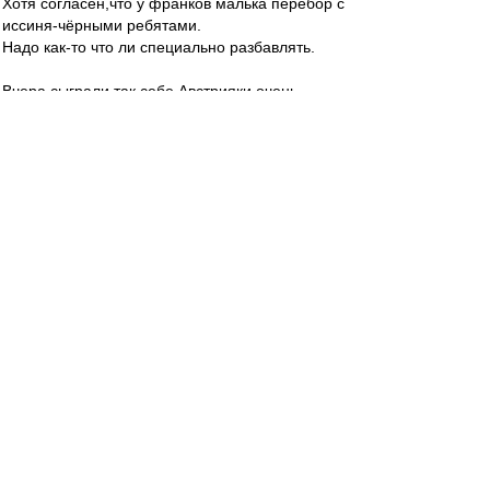
Хотя согласен,что у франков малька перебор с
иссиня-чёрными ребятами.
Надо как-то что ли специально разбавлять.
Вчера сыграли так себе.Австрияки очень
колючие.
Крови было много.
Mike Lebedev
-
18 июн 2024 10:34
По разделу "Этот день в Истории" сегодня
"ЧЕ-1992. Как он закончился ", лирика
https://dzen.ru/a/XvIE8a0UvXJXEI1-
tver-udomlya
-
18 июн 2024 10:20
лео22 » 18 июн 2024 10:13
Я писал в данном посте только о игроках,
которые выбирают, куда переходить, когда есть
выбор.
Ну а про болельщиков,которым 20-25, то они