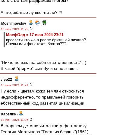
Кого с ВВ там раздражают негры?
А что, жёлтые лучше что ли? ?!
Mosfilmovskiy
-
18 июн 2024 11:22
МосфОлд » 17 июн 2024 23:21
просвети кто же в реале бритишей пиздил?
Спецы или фанатская братва???
"Никто не взял на себя ответственность" :-)
В какой "фирме" сын Вучича не знаю...
лео22
-
18 июн 2024 11:21
Ну если к цветам кожи землян относиться
индифферентно, то правильней говорить
ебстественный ход развития цивилизации.
Карелин
-
18 июн 2024 11:06
В старшем детстве читал книгу-фантастику
Георгия Мартынова "Гость из бездны"(1961).