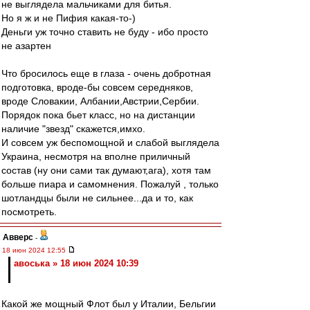
не выглядела мальчиками для битья.
Но я ж и не Пифия какая-то-)
Деньги уж точно ставить не буду - ибо просто
не азартен
Что бросилось еще в глаза - очень добротная
подготовка, вроде-бы совсем середняков,
вроде Словакии, Албании,Австрии,Сербии.
Порядок пока бьет класс, но на дистанции
наличие "звезд" скажется,имхо.
И совсем уж беспомощной и слабой выглядела
Украина, несмотря на вполне приличный
состав (ну они сами так думают,ага), хотя там
больше пиара и самомнения. Пожалуй , только
шотландцы были не сильнее...да и то, как
посмотреть.
Авверс
-
18 июн 2024 12:55
авоська » 18 июн 2024 10:39
Какой же мощный Флот был у Италии, Бельгии