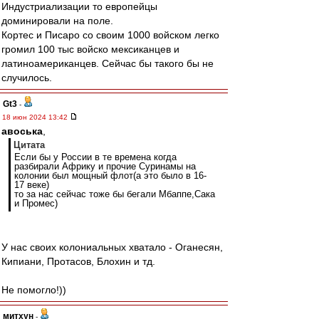
Индустриализации то европейцы
доминировали на поле.
Кортес и Писаро со своим 1000 войском легко
громил 100 тыс войско мексиканцев и
латиноамериканцев. Сейчас бы такого бы не
случилось.
Gt3
-
18 июн 2024 13:42
авоська
,
Цитата
Если бы у России в те времена когда
разбирали Африку и прочие Суринамы на
колонии был мощный флот(а это было в 16-
17 веке)
то за нас сейчас тоже бы бегали Мбаппе,Сака
и Промес)
У нас своих колониальных хватало - Оганесян,
Кипиани, Протасов, Блохин и тд.
Не помогло!))
митхун
-