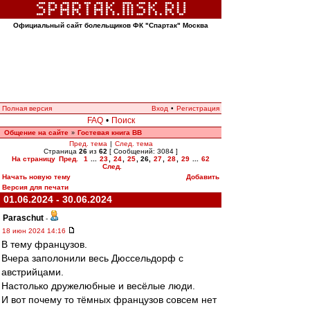
Официальный сайт болельщиков ФК "Спартак" Москва
Полная версия
Вход
•
Регистрация
FAQ
•
Поиск
Общение на сайте
Гостевая книга ВВ
»
Пред. тема
|
След. тема
Страница
26
из
62
[ Сообщений: 3084 ]
На страницу
Пред.
1
...
23
,
24
,
25
,
26
,
27
,
28
,
29
...
62
След.
Начать новую тему
Добавить
Версия для печати
01.06.2024 - 30.06.2024
Paraschut
-
18 июн 2024 14:16
В тему французов.
Вчера заполонили весь Дюссельдорф с
австрийцами.
Настолько дружелюбные и весёлые люди.
И вот почему то тёмных французов совсем нет