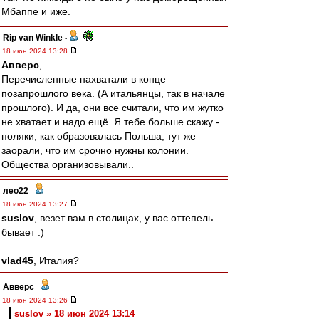
Мбаппе и иже.
Rip van Winkle
-
18 июн 2024 13:28
Авверс
,
Перечисленные нахватали в конце
позапрошлого века. (А итальянцы, так в начале
прошлого). И да, они все считали, что им жутко
не хватает и надо ещё. Я тебе больше скажу -
поляки, как образовалась Польша, тут же
заорали, что им срочно нужны колонии.
Общества организовывали..
лео22
-
18 июн 2024 13:27
suslov
, везет вам в столицах, у вас оттепель
бывает :)
vlad45
, Италия?
Авверс
-
18 июн 2024 13:26
suslov » 18 июн 2024 13:14