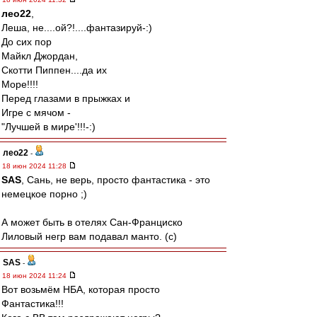
лео22
,
Леша, не....ой?!....фантазируй-:)
До сих пор
Майкл Джордан,
Скотти Пиппен....да их
Море!!!!
Перед глазами в прыжках и
Игре с мячом -
"Лучшей в мире'!!!-:)
лео22
-
18 июн 2024 11:28
SAS
, Сань, не верь, просто фантастика - это
немецкое порно ;)
А может быть в отелях Сан-Франциско
Лиловый негр вам подавал манто. (с)
SAS
-
18 июн 2024 11:24
Вот возьмём НБА, которая просто
Фантастика!!!