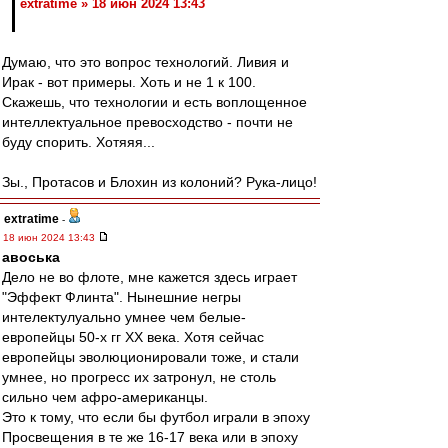
extratime » 18 июн 2024 13:43
Думаю, что это вопрос технологий. Ливия и
Ирак - вот примеры. Хоть и не 1 к 100.
Скажешь, что технологии и есть воплощенное
интеллектуальное превосходство - почти не
буду спорить. Хотяяя...
Зы., Протасов и Блохин из колоний? Рука-лицо!
extratime
-
18 июн 2024 13:43
авоська
Дело не во флоте, мне кажется здесь играет
"Эффект Флинта". Нынешние негры
интелектулуально умнее чем белые-
европейцы 50-х гг ХХ века. Хотя сейчас
европейцы эволюционировали тоже, и стали
умнее, но прогресс их затронул, не столь
сильно чем афро-американцы.
Это к тому, что если бы футбол играли в эпоху
Просвещения в те же 16-17 века или в эпоху