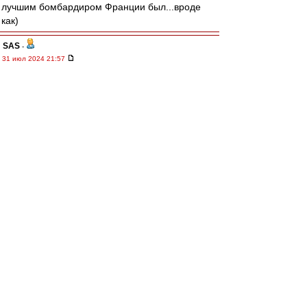
лучшим бомбардиром Франции был...вроде
как)
SAS
-
31 июл 2024 21:57
Allig
,
Вот, спасибо!
- осторожный оптимизм....
То, что надо сегодня всем!!!
А то начинали часто тоже
Супер и потом кто то как сверху...
Шептал в ушки ру и игрокам..-
Неее
Нельзя
Это не ваше
Другому все отдано
Цыцццц...
...