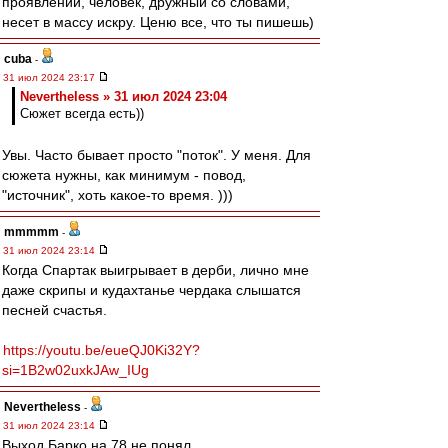
проявлении, человек, дружный со словами,
несет в массу искру. Ценю все, что ты пишешь)
cuba
-
31 июл 2024 23:17
Nevertheless » 31 июл 2024 23:04
Сюжет всегда есть))
Увы. Часто бывает просто "поток". У меня. Для
сюжета нужны, как минимум - повод,
"источник", хоть какое-то время. )))
mmmmm
-
31 июл 2024 23:14
Когда Спартак выигрывает в дерби, лично мне
даже скрипы и кудахтанье чердака слышатся
песней счастья.
https://youtu.be/eueQJ0Ki32Y?
si=1B2w02uxkJAw_IUg
Nevertheless
-
31 июл 2024 23:14
Выход Барко на 78 не понял.