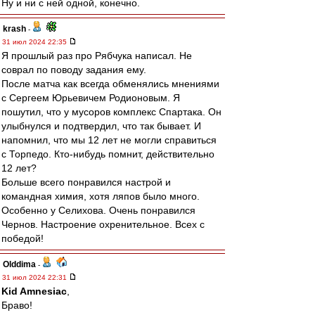
Ну и ни с ней одной, конечно.
krash
-
31 июл 2024 22:35
Я прошлый раз про Рябчука написал. Не
соврал по поводу задания ему.
После матча как всегда обменялись мнениями
с Сергеем Юрьевичем Родионовым. Я
пошутил, что у мусоров комплекс Спартака. Он
улыбнулся и подтвердил, что так бывает. И
напомнил, что мы 12 лет не могли справиться
с Торпедо. Кто-нибудь помнит, действительно
12 лет?
Больше всего понравился настрой и
командная химия, хотя ляпов было много.
Особенно у Селихова. Очень понравился
Чернов. Настроение охренительное. Всех с
победой!
Olddima
-
31 июл 2024 22:31
Kid Amnesiac
,
Браво!