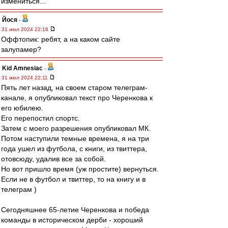
измениться...
Йося
-
31 июл 2024 22:16
Оффтопик: ребят, а на каком сайте
залупамер?
Kid Amnesiac
-
31 июл 2024 22:11
Пять лет назад, на своем старом телеграм-
канале, я опубликовал текст про Черенкова к
его юбилею.
Его перепостил спортс.
Затем с моего разрешения опубликовал МК.
Потом наступили темные времена, я на три
года ушел из футбола, с книги, из твиттера,
отовсюду, удалив все за собой.
Но вот пришло время (уж простите) вернуться.
Если не в футбол и твиттер, то на книгу и в
телеграм )
Сегодняшнее 65-летие Черенкова и победа
команды в историческом дерби - хороший