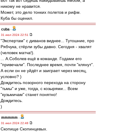
Вот так вот сидишь накидываешь ямбом, а
никому не нравится.
Может, это дело тонких полетов и рифм.
Куба бы оценил.
cuba
-
31 июл 2024 22:51
"Экспертам" с диванов виднее... Тутошние, про
Рябчука, стёрли зубы давно. Сегодня - хвалят
(человек матча!).
... А.Соболев ещё в команде. Годами его
"привечали". Последнее время, почти "клянут".
А если он не уйдёт и заиграет через месяц,
условно? )
Дождитесь позорного перехода на сторону
"тьмы" и уже, тогда, с козырями... Всем
"кузьмичам" станет понятно!
Дождитесь.
)
mmmmm
-
31 июл 2024 22:48
Скопище Скопинцевых.