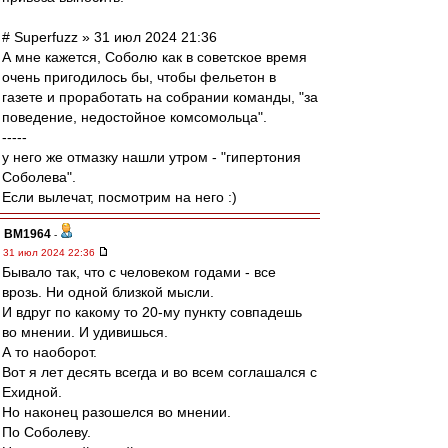
# Superfuzz » 31 июл 2024 21:36
А мне кажется, Соболю как в советское время
очень пригодилось бы, чтобы фельетон в
газете и проработать на собрании команды, "за
поведение, недостойное комсомольца".
-----
у него же отмазку нашли утром - "гипертония
Соболева".
Если вылечат, посмотрим на него :)
BM1964
-
31 июл 2024 22:36
Бывало так, что с человеком годами - все
врозь. Ни одной близкой мысли.
И вдруг по какому то 20-му пункту совпадешь
во мнении. И удивишься.
А то наоборот.
Вот я лет десять всегда и во всем соглашался с
Ехидной.
Но наконец разошелся во мнении.
По Соболеву.