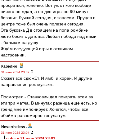
просраться, конечно. Вот уж от кого вообще
ничего не ждал, а он две игры по 90 минут
бизонит. Лучший сегодня, с запасом. Пруцев в
центре тоже был очень полезен сегодня.
Эта буковка Д в стоящем на попа ромбике
люто бесит с детства. Любая победа над ними
- бальзам на душу.
Ждём следующей игры в отличном
настроении.
Карелин
-
31 июл 2024 23:09
Сюжет всё сдюжЕт. И ямб, и хорей. И другие
направления рок-музыки..
Посмотрел - Станкович дал поиграть всем за
эти три матча. В минутах разница ещё есть, но
тренд мне импонирует. Хочется, чтобы вся
обойма равномерно тянула гуж
Nevertheless
-
31 июл 2024 23:04
cuba » 31 июл 2024 23:01