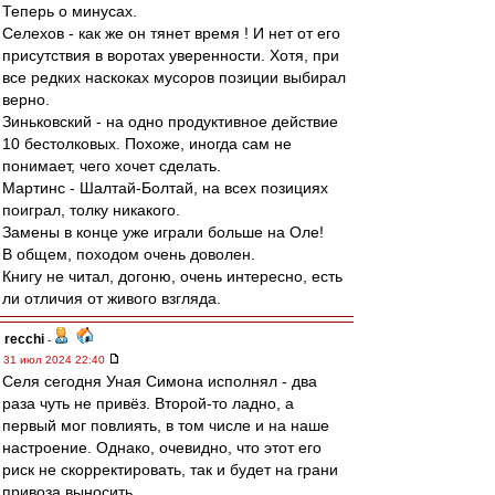
Теперь о минусах.
Селехов - как же он тянет время ! И нет от его
присутствия в воротах уверенности. Хотя, при
все редких наскоках мусоров позиции выбирал
верно.
Зиньковский - на одно продуктивное действие
10 бестолковых. Похоже, иногда сам не
понимает, чего хочет сделать.
Мартинс - Шалтай-Болтай, на всех позициях
поиграл, толку никакого.
Замены в конце уже играли больше на Оле!
В общем, походом очень доволен.
Книгу не читал, догоню, очень интересно, есть
ли отличия от живого взгляда.
recchi
-
31 июл 2024 22:40
Селя сегодня Уная Симона исполнял - два
раза чуть не привёз. Второй-то ладно, а
первый мог повлиять, в том числе и на наше
настроение. Однако, очевидно, что этот его
риск не скорректировать, так и будет на грани
привоза выносить.