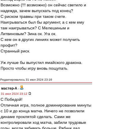
Возможно (!!! возможно) он сейчас светило и
надежда, зачем выпускать под конец?
С риском травмы при таком счете.
Наигрываться был бы аргумент, а с кем ему
там наигрываться? С Мелешиным и
Литвиновым? Зина ок. Уга ок.
С кем он в других линиях может получить
профит?
Странный риск.
Уж лучше бы выпустил ямайского дракона.
Просто чтобы игру вновь пощупать.
Редактировалось 31 июл 2024 23:16
мастер-А
-
31 июл 2024 23:12
С Победой!
Отличная игра, полное доминирование минуты
с 10 и до конца матча. Ничего не позволили
динаме проклятой сделать. Сами же
контролировали ход матча, забили трудовые
голы, могли забивать больше. Рябчук дал