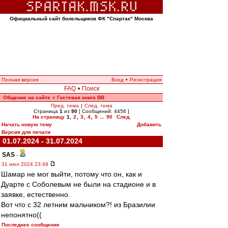
Официальный сайт болельщиков ФК "Спартак" Москва
Полная версия
Вход
•
Регистрация
FAQ
•
Поиск
Общение на сайте
Гостевая книга ВВ
»
Пред. тема
|
След. тема
Страница
1
из
90
[ Сообщений: 4456 ]
На страницу
1
,
2
,
3
,
4
,
5
...
90
След.
Начать новую тему
Добавить
Версия для печати
01.07.2024 - 31.07.2024
SAS
-
31 июл 2024 23:48
Шамар не мог выйти, потому что он, как и
Дуарте с Соболевым не были на стадионе и в
заявке, естественно.
Вот что с 32 летним мальчиком?! из Бразилии
непонятно((
Последнее сообщение