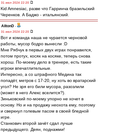
31 июл 2024 22:20
Kid Amnesiac, разве что Гарринча бразильский
Черенков. А Баджо - итальянский.
AiltonD
-
31 июл 2024 22:20
Вот и команда наша не чурается черновой
работы, мусор бодро вынесли :D
Мне Рябчук в первых двух играх понравился,
потом протух, косяк на косяке, теперь снова
хорош. По-моему дело в тренере, есть такие
игроки впечатлительные.
Интересно, а со штрафного Медина так
попадёт, метров с 17-20, ну хоть во вратарский
угол? Не зря его били мусора, разозлили
(может в него Алекс вселится?).
Зиньковский по-моему упорно не хочет в
основу. Но и на продажу неохота ему, поэтому
и сверкнул голевым пасом в своей бледной
игре.
Станкович второй зачёт сдал лучше
предыдущего. Деян, поднажми!