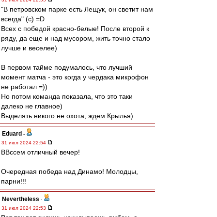
"В петровском парке есть Лещук, он светит нам
всегда" (с) =D
Всех с победой красно-белые! После второй к
ряду, да еще и над мусором, жить точно стало
лучше и веселее)
В первом тайме подумалось, что лучший
момент матча - это когда у чердака микрофон
не работал =))
Но потом команда показала, что это таки
далеко не главное)
Выделять никого не охота, ждем Крылья)
Eduard
-
31 июл 2024 22:54
ВВссем отличный вечер!
Очередная победа над Динамо! Молодцы,
парни!!!
Nevertheless
-
31 июл 2024 22:53