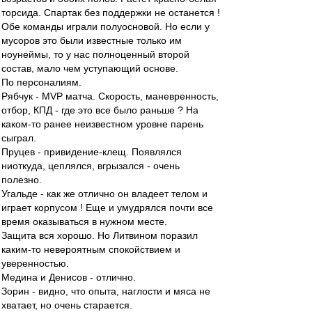
торсида. Спартак без поддержки не останется !
Обе команды играли полуосновой. Но если у
мусоров это были известные только им
ноунеймы, то у нас полноценный второй
состав, мало чем уступающий основе.
По персоналиям.
Рябчук - MVP матча. Скорость, маневренность,
отбор, КПД - где это все было раньше ? На
каком-то ранее неизвестном уровне парень
сыграл.
Пруцев - привидение-клещ. Появлялся
ниоткуда, цеплялся, вгрызался - очень
полезно.
Угальде - как же отлично он владеет телом и
играет корпусом ! Еще и умудрялся почти все
время оказываться в нужном месте.
Защита вся хорошо. Но Литвином поразил
каким-то невероятным спокойствием и
уверенностью.
Медина и Денисов - отлично.
Зорин - видно, что опыта, наглости и мяса не
хватает, но очень старается.