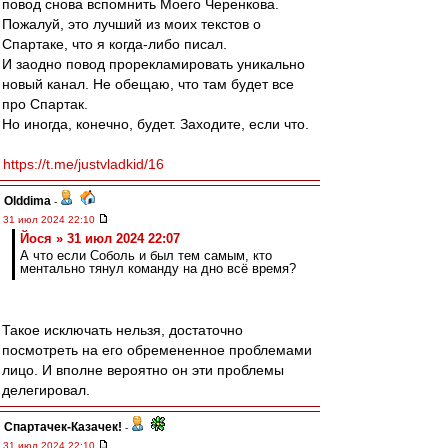
повод снова вспомнить Моего Черенкова.
Пожалуй, это лучший из моих текстов о
Спартаке, что я когда-либо писал.
И заодно повод прорекламировать уникально
новый канал. Не обещаю, что там будет все
про Спартак.
Но иногда, конечно, будет. Заходите, если что.
https://t.me/justvladkid/16
Olddima
-
31 июл 2024 22:10
Йося » 31 июл 2024 22:07
А что если Соболь и был тем самым, кто
ментально тянул команду на дно всё время?
Такое исключать нельзя, достаточно
посмотреть на его обремененное проблемами
лицо. И вполне вероятно он эти проблемы
делегировал.
Спартачек-Казачек!
-
31 июл 2024 22:10