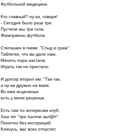
Футбольной медицине.
Кто главный? ну-ка, говори!
- Сегодня было раза три.
Пустили мы три гола.
Жемчужины футбола.
Степашин в гневе: "Стыд и срам".
Таблетки, что вы дали нам,
Менять пора настала.
Играть так не пристало.
И доктор вторил им: "Так-так,
а ну-ка дружно на маяк.
Во имя исцеленья
есть у меня решенье.
Есть там по интересам клуб.
Хэш тег "три тысячи зал@п".
Понятно без инструкций.
Клянусь, вас всех отпустит.