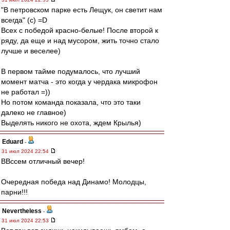
"В петровском парке есть Лещук, он светит нам
всегда" (с) =D
Всех с победой красно-белые! После второй к
ряду, да еще и над мусором, жить точно стало
лучше и веселее)
В первом тайме подумалось, что лучший
момент матча - это когда у чердака микрофон
не работал =))
Но потом команда показала, что это таки
далеко не главное)
Выделять никого не охота, ждем Крылья)
Eduard
-
31 июл 2024 22:54
ВВссем отличный вечер!
Очередная победа над Динамо! Молодцы,
парни!!!
Nevertheless
-
31 июл 2024 22:53