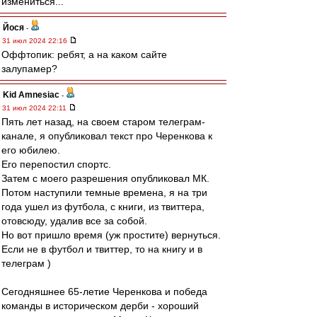
измениться...
Йося
-
31 июл 2024 22:16
Оффтопик: ребят, а на каком сайте
залупамер?
Kid Amnesiac
-
31 июл 2024 22:11
Пять лет назад, на своем старом телеграм-
канале, я опубликовал текст про Черенкова к
его юбилею.
Его перепостил спортс.
Затем с моего разрешения опубликовал МК.
Потом наступили темные времена, я на три
года ушел из футбола, с книги, из твиттера,
отовсюду, удалив все за собой.
Но вот пришло время (уж простите) вернуться.
Если не в футбол и твиттер, то на книгу и в
телеграм )
Сегодняшнее 65-летие Черенкова и победа
команды в историческом дерби - хороший