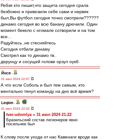
Ребзя кто пишит,что защита сегодня срала
безбожно и привозили себе сами и нервяк
был,Вы футбол сегодня точно смотрели??????
динамо сегодня во всю банану дрючили..Один
момент бекело с нгомале сотворили и на том
все...
Радуйтесь ,не стесняйтесь
Сегодня отбили динаму
Смотрел как то динамо тв..
дерунцу и сосущей голове орзул оукб.
Йося
-
31 июл 2024 22:07
А что если Соболь и был тем самым, кто
ментально тянул команду на дно всё время?
Leqion
-
31 июл 2024 22:02
tver-udomlya » 31 июл 2024 21:22
Бразильский состав легионеров явно
посильнее был
К слову после ухода от нас Кавенаги вроде как