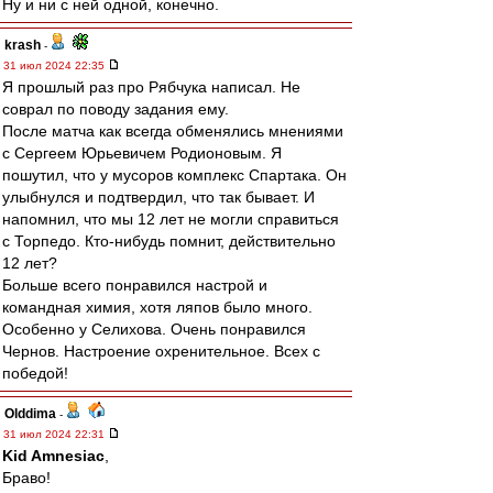
Ну и ни с ней одной, конечно.
krash
-
31 июл 2024 22:35
Я прошлый раз про Рябчука написал. Не
соврал по поводу задания ему.
После матча как всегда обменялись мнениями
с Сергеем Юрьевичем Родионовым. Я
пошутил, что у мусоров комплекс Спартака. Он
улыбнулся и подтвердил, что так бывает. И
напомнил, что мы 12 лет не могли справиться
с Торпедо. Кто-нибудь помнит, действительно
12 лет?
Больше всего понравился настрой и
командная химия, хотя ляпов было много.
Особенно у Селихова. Очень понравился
Чернов. Настроение охренительное. Всех с
победой!
Olddima
-
31 июл 2024 22:31
Kid Amnesiac
,
Браво!