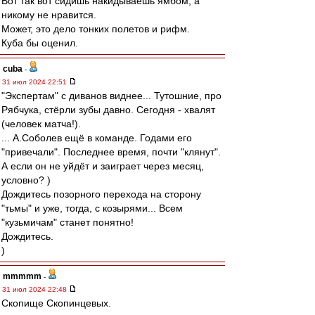
Вот так вот сидишь накидываешь ямбом, а
никому не нравится.
Может, это дело тонких полетов и рифм.
Куба бы оценил.
cuba
-
31 июл 2024 22:51
"Экспертам" с диванов виднее... Тутошние, про
Рябчука, стёрли зубы давно. Сегодня - хвалят
(человек матча!).
... А.Соболев ещё в команде. Годами его
"привечали". Последнее время, почти "клянут".
А если он не уйдёт и заиграет через месяц,
условно? )
Дождитесь позорного перехода на сторону
"тьмы" и уже, тогда, с козырями... Всем
"кузьмичам" станет понятно!
Дождитесь.
)
mmmmm
-
31 июл 2024 22:48
Скопище Скопинцевых.