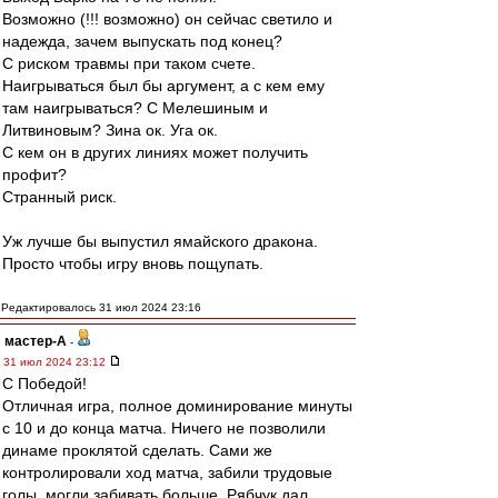
Возможно (!!! возможно) он сейчас светило и
надежда, зачем выпускать под конец?
С риском травмы при таком счете.
Наигрываться был бы аргумент, а с кем ему
там наигрываться? С Мелешиным и
Литвиновым? Зина ок. Уга ок.
С кем он в других линиях может получить
профит?
Странный риск.
Уж лучше бы выпустил ямайского дракона.
Просто чтобы игру вновь пощупать.
Редактировалось 31 июл 2024 23:16
мастер-А
-
31 июл 2024 23:12
С Победой!
Отличная игра, полное доминирование минуты
с 10 и до конца матча. Ничего не позволили
динаме проклятой сделать. Сами же
контролировали ход матча, забили трудовые
голы, могли забивать больше. Рябчук дал