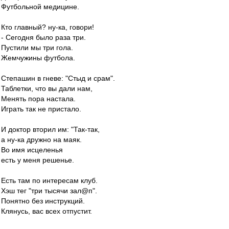
Футбольной медицине.
Кто главный? ну-ка, говори!
- Сегодня было раза три.
Пустили мы три гола.
Жемчужины футбола.
Степашин в гневе: "Стыд и срам".
Таблетки, что вы дали нам,
Менять пора настала.
Играть так не пристало.
И доктор вторил им: "Так-так,
а ну-ка дружно на маяк.
Во имя исцеленья
есть у меня решенье.
Есть там по интересам клуб.
Хэш тег "три тысячи зал@п".
Понятно без инструкций.
Клянусь, вас всех отпустит.