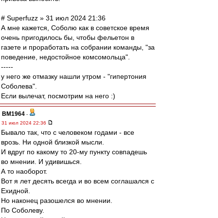
# Superfuzz » 31 июл 2024 21:36
А мне кажется, Соболю как в советское время
очень пригодилось бы, чтобы фельетон в
газете и проработать на собрании команды, "за
поведение, недостойное комсомольца".
-----
у него же отмазку нашли утром - "гипертония
Соболева".
Если вылечат, посмотрим на него :)
BM1964
-
31 июл 2024 22:36
Бывало так, что с человеком годами - все
врозь. Ни одной близкой мысли.
И вдруг по какому то 20-му пункту совпадешь
во мнении. И удивишься.
А то наоборот.
Вот я лет десять всегда и во всем соглашался с
Ехидной.
Но наконец разошелся во мнении.
По Соболеву.