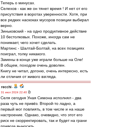
Теперь о минусах.
Селехов - как же он тянет время ! И нет от его
присутствия в воротах уверенности. Хотя, при
все редких наскоках мусоров позиции выбирал
верно.
Зиньковский - на одно продуктивное действие
10 бестолковых. Похоже, иногда сам не
понимает, чего хочет сделать.
Мартинс - Шалтай-Болтай, на всех позициях
поиграл, толку никакого.
Замены в конце уже играли больше на Оле!
В общем, походом очень доволен.
Книгу не читал, догоню, очень интересно, есть
ли отличия от живого взгляда.
recchi
-
31 июл 2024 22:40
Селя сегодня Уная Симона исполнял - два
раза чуть не привёз. Второй-то ладно, а
первый мог повлиять, в том числе и на наше
настроение. Однако, очевидно, что этот его
риск не скорректировать, так и будет на грани
привоза выносить.