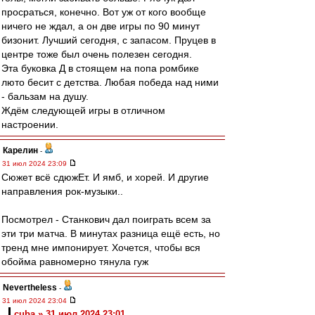
просраться, конечно. Вот уж от кого вообще
ничего не ждал, а он две игры по 90 минут
бизонит. Лучший сегодня, с запасом. Пруцев в
центре тоже был очень полезен сегодня.
Эта буковка Д в стоящем на попа ромбике
люто бесит с детства. Любая победа над ними
- бальзам на душу.
Ждём следующей игры в отличном
настроении.
Карелин
-
31 июл 2024 23:09
Сюжет всё сдюжЕт. И ямб, и хорей. И другие
направления рок-музыки..
Посмотрел - Станкович дал поиграть всем за
эти три матча. В минутах разница ещё есть, но
тренд мне импонирует. Хочется, чтобы вся
обойма равномерно тянула гуж
Nevertheless
-
31 июл 2024 23:04
cuba » 31 июл 2024 23:01