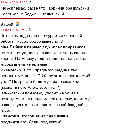
31 июл 2024 22:20
Kid Amnesiac, разве что Гарринча бразильский
Черенков. А Баджо - итальянский.
AiltonD
-
31 июл 2024 22:20
Вот и команда наша не чурается черновой
работы, мусор бодро вынесли :D
Мне Рябчук в первых двух играх понравился,
потом протух, косяк на косяке, теперь снова
хорош. По-моему дело в тренере, есть такие
игроки впечатлительные.
Интересно, а со штрафного Медина так
попадёт, метров с 17-20, ну хоть во вратарский
угол? Не зря его били мусора, разозлили
(может в него Алекс вселится?).
Зиньковский по-моему упорно не хочет в
основу. Но и на продажу неохота ему, поэтому
и сверкнул голевым пасом в своей бледной
игре.
Станкович второй зачёт сдал лучше
предыдущего. Деян, поднажми!