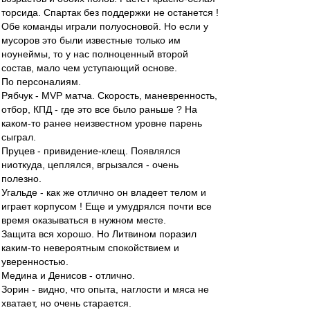
торсида. Спартак без поддержки не останется !
Обе команды играли полуосновой. Но если у
мусоров это были известные только им
ноунеймы, то у нас полноценный второй
состав, мало чем уступающий основе.
По персоналиям.
Рябчук - MVP матча. Скорость, маневренность,
отбор, КПД - где это все было раньше ? На
каком-то ранее неизвестном уровне парень
сыграл.
Пруцев - привидение-клещ. Появлялся
ниоткуда, цеплялся, вгрызался - очень
полезно.
Угальде - как же отлично он владеет телом и
играет корпусом ! Еще и умудрялся почти все
время оказываться в нужном месте.
Защита вся хорошо. Но Литвином поразил
каким-то невероятным спокойствием и
уверенностью.
Медина и Денисов - отлично.
Зорин - видно, что опыта, наглости и мяса не
хватает, но очень старается.