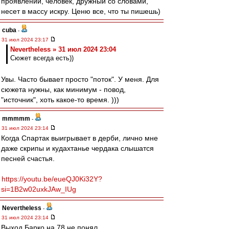
проявлении, человек, дружный со словами,
несет в массу искру. Ценю все, что ты пишешь)
cuba
-
31 июл 2024 23:17
Nevertheless » 31 июл 2024 23:04
Сюжет всегда есть))
Увы. Часто бывает просто "поток". У меня. Для
сюжета нужны, как минимум - повод,
"источник", хоть какое-то время. )))
mmmmm
-
31 июл 2024 23:14
Когда Спартак выигрывает в дерби, лично мне
даже скрипы и кудахтанье чердака слышатся
песней счастья.
https://youtu.be/eueQJ0Ki32Y?
si=1B2w02uxkJAw_IUg
Nevertheless
-
31 июл 2024 23:14
Выход Барко на 78 не понял.