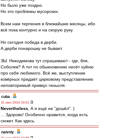
Но было уже поздно.
Но это проблемы мусорских.
Всем нам терпения в ближайшие месяцы, ибо
всё пока контурно и на скорую руку.
Но сегодня победа в дерби.
А дерби понарошку не бывает.
ЗЫ. Никодимова тут спрашивают - где, бля,
Соболев? А тот по обыкновению несёт хуйню
про себя любимого. Всё же, выступление
ковёрных придаёт цирковому представлению
неповторимый привкус гиньоля.
cuba
-
31 июл 2024 23:01
Nevertheless
, А я ещё не "дошёл". )
... Здорово! Особенно нравится, когда есть
сюжет. Как здесь.
naivniy
-
31 июл 2024 22:55