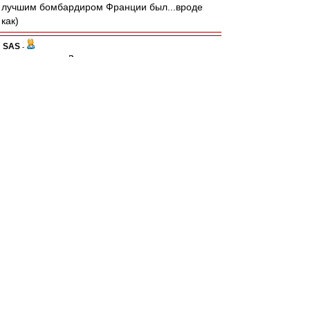
лучшим бомбардиром Франции был...вроде
как)
SAS
-
31 июл 2024 21:57
Allig
,
Вот, спасибо!
- осторожный оптимизм....
То, что надо сегодня всем!!!
А то начинали часто тоже
Супер и потом кто то как сверху...
Шептал в ушки ру и игрокам..-
Неее
Нельзя
Это не ваше
Другому все отдано
Цыцццц...
...