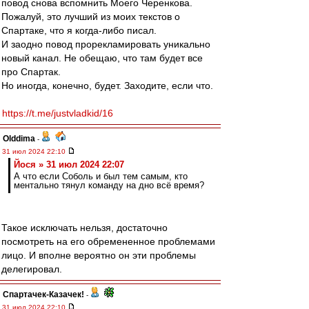
повод снова вспомнить Моего Черенкова.
Пожалуй, это лучший из моих текстов о
Спартаке, что я когда-либо писал.
И заодно повод прорекламировать уникально
новый канал. Не обещаю, что там будет все
про Спартак.
Но иногда, конечно, будет. Заходите, если что.
https://t.me/justvladkid/16
Olddima
-
31 июл 2024 22:10
Йося » 31 июл 2024 22:07
А что если Соболь и был тем самым, кто
ментально тянул команду на дно всё время?
Такое исключать нельзя, достаточно
посмотреть на его обремененное проблемами
лицо. И вполне вероятно он эти проблемы
делегировал.
Спартачек-Казачек!
-
31 июл 2024 22:10