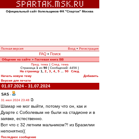
Официальный сайт болельщиков ФК "Спартак" Москва
Полная версия
Вход
•
Регистрация
FAQ
•
Поиск
Общение на сайте
Гостевая книга ВВ
»
Пред. тема
|
След. тема
Страница
1
из
90
[ Сообщений: 4456 ]
На страницу
1
,
2
,
3
,
4
,
5
...
90
След.
Начать новую тему
Добавить
Версия для печати
01.07.2024 - 31.07.2024
SAS
-
31 июл 2024 23:48
Шамар не мог выйти, потому что он, как и
Дуарте с Соболевым не были на стадионе и в
заявке, естественно.
Вот что с 32 летним мальчиком?! из Бразилии
непонятно((
Последнее сообщение