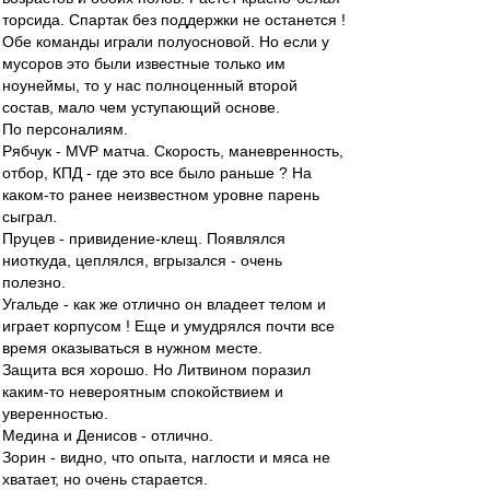
торсида. Спартак без поддержки не останется !
Обе команды играли полуосновой. Но если у
мусоров это были известные только им
ноунеймы, то у нас полноценный второй
состав, мало чем уступающий основе.
По персоналиям.
Рябчук - MVP матча. Скорость, маневренность,
отбор, КПД - где это все было раньше ? На
каком-то ранее неизвестном уровне парень
сыграл.
Пруцев - привидение-клещ. Появлялся
ниоткуда, цеплялся, вгрызался - очень
полезно.
Угальде - как же отлично он владеет телом и
играет корпусом ! Еще и умудрялся почти все
время оказываться в нужном месте.
Защита вся хорошо. Но Литвином поразил
каким-то невероятным спокойствием и
уверенностью.
Медина и Денисов - отлично.
Зорин - видно, что опыта, наглости и мяса не
хватает, но очень старается.