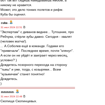
Вот так вот сидишь накидываешь ямбом, а
никому не нравится.
Может, это дело тонких полетов и рифм.
Куба бы оценил.
cuba
-
31 июл 2024 22:51
"Экспертам" с диванов виднее... Тутошние, про
Рябчука, стёрли зубы давно. Сегодня - хвалят
(человек матча!).
... А.Соболев ещё в команде. Годами его
"привечали". Последнее время, почти "клянут".
А если он не уйдёт и заиграет через месяц,
условно? )
Дождитесь позорного перехода на сторону
"тьмы" и уже, тогда, с козырями... Всем
"кузьмичам" станет понятно!
Дождитесь.
)
mmmmm
-
31 июл 2024 22:48
Скопище Скопинцевых.