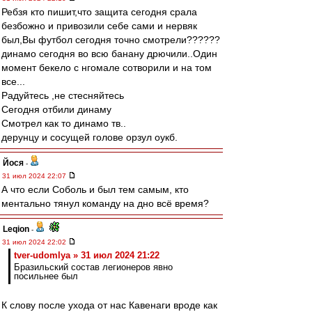
Ребзя кто пишит,что защита сегодня срала
безбожно и привозили себе сами и нервяк
был,Вы футбол сегодня точно смотрели??????
динамо сегодня во всю банану дрючили..Один
момент бекело с нгомале сотворили и на том
все...
Радуйтесь ,не стесняйтесь
Сегодня отбили динаму
Смотрел как то динамо тв..
дерунцу и сосущей голове орзул оукб.
Йося
-
31 июл 2024 22:07
А что если Соболь и был тем самым, кто
ментально тянул команду на дно всё время?
Leqion
-
31 июл 2024 22:02
tver-udomlya » 31 июл 2024 21:22
Бразильский состав легионеров явно
посильнее был
К слову после ухода от нас Кавенаги вроде как