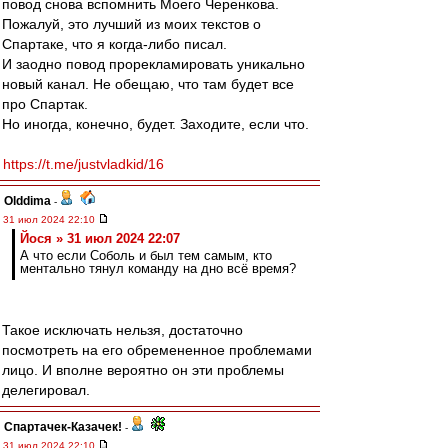
повод снова вспомнить Моего Черенкова.
Пожалуй, это лучший из моих текстов о
Спартаке, что я когда-либо писал.
И заодно повод прорекламировать уникально
новый канал. Не обещаю, что там будет все
про Спартак.
Но иногда, конечно, будет. Заходите, если что.
https://t.me/justvladkid/16
Olddima
-
31 июл 2024 22:10
Йося » 31 июл 2024 22:07
А что если Соболь и был тем самым, кто
ментально тянул команду на дно всё время?
Такое исключать нельзя, достаточно
посмотреть на его обремененное проблемами
лицо. И вполне вероятно он эти проблемы
делегировал.
Спартачек-Казачек!
-
31 июл 2024 22:10