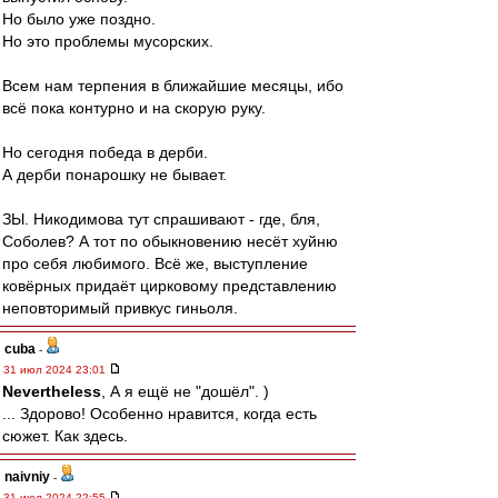
Но было уже поздно.
Но это проблемы мусорских.
Всем нам терпения в ближайшие месяцы, ибо
всё пока контурно и на скорую руку.
Но сегодня победа в дерби.
А дерби понарошку не бывает.
ЗЫ. Никодимова тут спрашивают - где, бля,
Соболев? А тот по обыкновению несёт хуйню
про себя любимого. Всё же, выступление
ковёрных придаёт цирковому представлению
неповторимый привкус гиньоля.
cuba
-
31 июл 2024 23:01
Nevertheless
, А я ещё не "дошёл". )
... Здорово! Особенно нравится, когда есть
сюжет. Как здесь.
naivniy
-
31 июл 2024 22:55