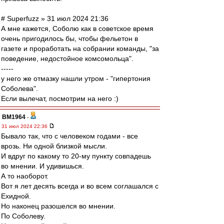
# Superfuzz » 31 июл 2024 21:36
А мне кажется, Соболю как в советское время
очень пригодилось бы, чтобы фельетон в
газете и проработать на собрании команды, "за
поведение, недостойное комсомольца".
-----
у него же отмазку нашли утром - "гипертония
Соболева".
Если вылечат, посмотрим на него :)
BM1964
-
31 июл 2024 22:36
Бывало так, что с человеком годами - все
врозь. Ни одной близкой мысли.
И вдруг по какому то 20-му пункту совпадешь
во мнении. И удивишься.
А то наоборот.
Вот я лет десять всегда и во всем соглашался с
Ехидной.
Но наконец разошелся во мнении.
По Соболеву.