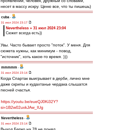
проявлении, человек, дружный со словами,
несет в массу искру. Ценю все, что ты пишешь)
cuba
-
31 июл 2024 23:17
Nevertheless » 31 июл 2024 23:04
Сюжет всегда есть))
Увы. Часто бывает просто "поток". У меня. Для
сюжета нужны, как минимум - повод,
"источник", хоть какое-то время. )))
mmmmm
-
31 июл 2024 23:14
Когда Спартак выигрывает в дерби, лично мне
даже скрипы и кудахтанье чердака слышатся
песней счастья.
https://youtu.be/eueQJ0Ki32Y?
si=1B2w02uxkJAw_IUg
Nevertheless
-
31 июл 2024 23:14
Выход Барко на 78 не понял.