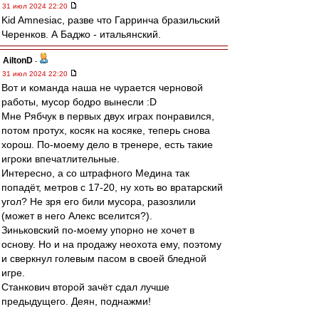
31 июл 2024 22:20
Kid Amnesiac, разве что Гарринча бразильский
Черенков. А Баджо - итальянский.
AiltonD
-
31 июл 2024 22:20
Вот и команда наша не чурается черновой
работы, мусор бодро вынесли :D
Мне Рябчук в первых двух играх понравился,
потом протух, косяк на косяке, теперь снова
хорош. По-моему дело в тренере, есть такие
игроки впечатлительные.
Интересно, а со штрафного Медина так
попадёт, метров с 17-20, ну хоть во вратарский
угол? Не зря его били мусора, разозлили
(может в него Алекс вселится?).
Зиньковский по-моему упорно не хочет в
основу. Но и на продажу неохота ему, поэтому
и сверкнул голевым пасом в своей бледной
игре.
Станкович второй зачёт сдал лучше
предыдущего. Деян, поднажми!