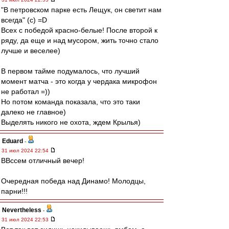
"В петровском парке есть Лещук, он светит нам
всегда" (с) =D
Всех с победой красно-белые! После второй к
ряду, да еще и над мусором, жить точно стало
лучше и веселее)
В первом тайме подумалось, что лучший
момент матча - это когда у чердака микрофон
не работал =))
Но потом команда показала, что это таки
далеко не главное)
Выделять никого не охота, ждем Крылья)
Eduard
-
31 июл 2024 22:54
ВВссем отличный вечер!
Очередная победа над Динамо! Молодцы,
парни!!!
Nevertheless
-
31 июл 2024 22:53