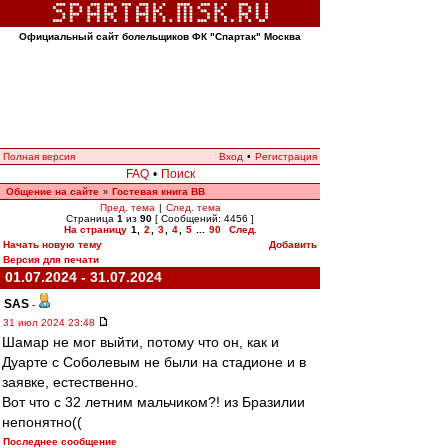
Официальный сайт болельщиков ФК "Спартак" Москва
Полная версия
Вход
•
Регистрация
FAQ
•
Поиск
Общение на сайте
Гостевая книга ВВ
»
Пред. тема
|
След. тема
Страница
1
из
90
[ Сообщений: 4456 ]
На страницу
1
,
2
,
3
,
4
,
5
...
90
След.
Начать новую тему
Добавить
Версия для печати
01.07.2024 - 31.07.2024
SAS
-
31 июл 2024 23:48
Шамар не мог выйти, потому что он, как и
Дуарте с Соболевым не были на стадионе и в
заявке, естественно.
Вот что с 32 летним мальчиком?! из Бразилии
непонятно((
Последнее сообщение