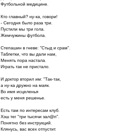
Футбольной медицине.
Кто главный? ну-ка, говори!
- Сегодня было раза три.
Пустили мы три гола.
Жемчужины футбола.
Степашин в гневе: "Стыд и срам".
Таблетки, что вы дали нам,
Менять пора настала.
Играть так не пристало.
И доктор вторил им: "Так-так,
а ну-ка дружно на маяк.
Во имя исцеленья
есть у меня решенье.
Есть там по интересам клуб.
Хэш тег "три тысячи зал@п".
Понятно без инструкций.
Клянусь, вас всех отпустит.