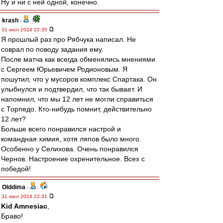
Ну и ни с ней одной, конечно.
krash
-
31 июл 2024 22:35
Я прошлый раз про Рябчука написал. Не
соврал по поводу задания ему.
После матча как всегда обменялись мнениями
с Сергеем Юрьевичем Родионовым. Я
пошутил, что у мусоров комплекс Спартака. Он
улыбнулся и подтвердил, что так бывает. И
напомнил, что мы 12 лет не могли справиться
с Торпедо. Кто-нибудь помнит, действительно
12 лет?
Больше всего понравился настрой и
командная химия, хотя ляпов было много.
Особенно у Селихова. Очень понравился
Чернов. Настроение охренительное. Всех с
победой!
Olddima
-
31 июл 2024 22:31
Kid Amnesiac
,
Браво!