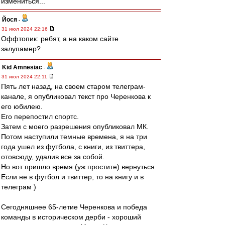
измениться...
Йося
-
31 июл 2024 22:16
Оффтопик: ребят, а на каком сайте
залупамер?
Kid Amnesiac
-
31 июл 2024 22:11
Пять лет назад, на своем старом телеграм-
канале, я опубликовал текст про Черенкова к
его юбилею.
Его перепостил спортс.
Затем с моего разрешения опубликовал МК.
Потом наступили темные времена, я на три
года ушел из футбола, с книги, из твиттера,
отовсюду, удалив все за собой.
Но вот пришло время (уж простите) вернуться.
Если не в футбол и твиттер, то на книгу и в
телеграм )
Сегодняшнее 65-летие Черенкова и победа
команды в историческом дерби - хороший