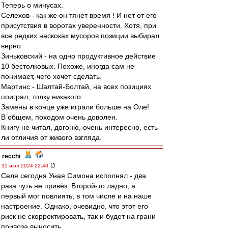
Теперь о минусах.
Селехов - как же он тянет время ! И нет от его
присутствия в воротах уверенности. Хотя, при
все редких наскоках мусоров позиции выбирал
верно.
Зиньковский - на одно продуктивное действие
10 бестолковых. Похоже, иногда сам не
понимает, чего хочет сделать.
Мартинс - Шалтай-Болтай, на всех позициях
поиграл, толку никакого.
Замены в конце уже играли больше на Оле!
В общем, походом очень доволен.
Книгу не читал, догоню, очень интересно, есть
ли отличия от живого взгляда.
recchi
-
31 июл 2024 22:40
Селя сегодня Уная Симона исполнял - два
раза чуть не привёз. Второй-то ладно, а
первый мог повлиять, в том числе и на наше
настроение. Однако, очевидно, что этот его
риск не скорректировать, так и будет на грани
привоза выносить.