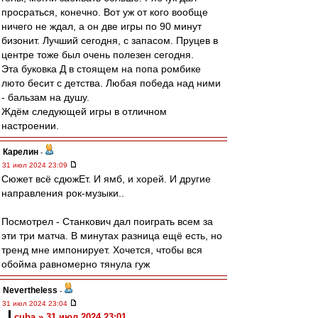
просраться, конечно. Вот уж от кого вообще
ничего не ждал, а он две игры по 90 минут
бизонит. Лучший сегодня, с запасом. Пруцев в
центре тоже был очень полезен сегодня.
Эта буковка Д в стоящем на попа ромбике
люто бесит с детства. Любая победа над ними
- бальзам на душу.
Ждём следующей игры в отличном
настроении.
Карелин
-
31 июл 2024 23:09
Сюжет всё сдюжЕт. И ямб, и хорей. И другие
направления рок-музыки..
Посмотрел - Станкович дал поиграть всем за
эти три матча. В минутах разница ещё есть, но
тренд мне импонирует. Хочется, чтобы вся
обойма равномерно тянула гуж
Nevertheless
-
31 июл 2024 23:04
cuba » 31 июл 2024 23:01