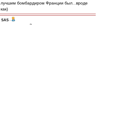
лучшим бомбардиром Франции был...вроде
как)
SAS
-
31 июл 2024 21:57
Allig
,
Вот, спасибо!
- осторожный оптимизм....
То, что надо сегодня всем!!!
А то начинали часто тоже
Супер и потом кто то как сверху...
Шептал в ушки ру и игрокам..-
Неее
Нельзя
Это не ваше
Другому все отдано
Цыцццц...
...