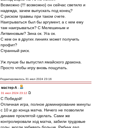
Возможно (!!! возможно) он сейчас светило и
надежда, зачем выпускать под конец?
С риском травмы при таком счете.
Наигрываться был бы аргумент, а с кем ему
там наигрываться? С Мелешиным и
Литвиновым? Зина ок. Уга ок.
С кем он в других линиях может получить
профит?
Странный риск.
Уж лучше бы выпустил ямайского дракона.
Просто чтобы игру вновь пощупать.
Редактировалось 31 июл 2024 23:16
мастер-А
-
31 июл 2024 23:12
С Победой!
Отличная игра, полное доминирование минуты
с 10 и до конца матча. Ничего не позволили
динаме проклятой сделать. Сами же
контролировали ход матча, забили трудовые
голы, могли забивать больше. Рябчук дал