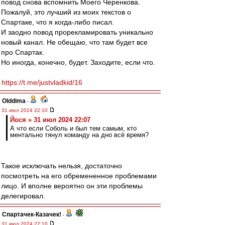
повод снова вспомнить Моего Черенкова.
Пожалуй, это лучший из моих текстов о
Спартаке, что я когда-либо писал.
И заодно повод прорекламировать уникально
новый канал. Не обещаю, что там будет все
про Спартак.
Но иногда, конечно, будет. Заходите, если что.
https://t.me/justvladkid/16
Olddima
-
31 июл 2024 22:10
Йося » 31 июл 2024 22:07
А что если Соболь и был тем самым, кто
ментально тянул команду на дно всё время?
Такое исключать нельзя, достаточно
посмотреть на его обремененное проблемами
лицо. И вполне вероятно он эти проблемы
делегировал.
Спартачек-Казачек!
-
31 июл 2024 22:10