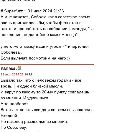
# Superfuzz » 31 июл 2024 21:36
А мне кажется, Соболю как в советское время
очень пригодилось бы, чтобы фельетон в
газете и проработать на собрании команды, "за
поведение, недостойное комсомольца".
-----
у него же отмазку нашли утром - "гипертония
Соболева".
Если вылечат, посмотрим на него :)
BM1964
-
31 июл 2024 22:36
Бывало так, что с человеком годами - все
врозь. Ни одной близкой мысли.
И вдруг по какому то 20-му пункту совпадешь
во мнении. И удивишься.
А то наоборот.
Вот я лет десять всегда и во всем соглашался с
Ехидной.
Но наконец разошелся во мнении.
По Соболеву.