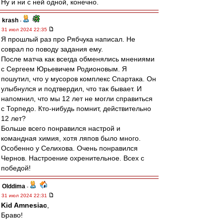
Ну и ни с ней одной, конечно.
krash
-
31 июл 2024 22:35
Я прошлый раз про Рябчука написал. Не
соврал по поводу задания ему.
После матча как всегда обменялись мнениями
с Сергеем Юрьевичем Родионовым. Я
пошутил, что у мусоров комплекс Спартака. Он
улыбнулся и подтвердил, что так бывает. И
напомнил, что мы 12 лет не могли справиться
с Торпедо. Кто-нибудь помнит, действительно
12 лет?
Больше всего понравился настрой и
командная химия, хотя ляпов было много.
Особенно у Селихова. Очень понравился
Чернов. Настроение охренительное. Всех с
победой!
Olddima
-
31 июл 2024 22:31
Kid Amnesiac
,
Браво!