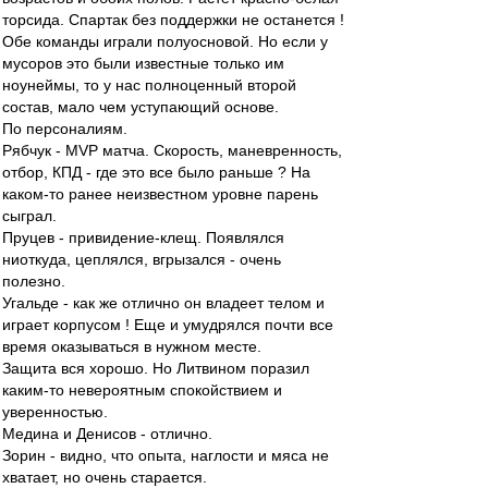
торсида. Спартак без поддержки не останется !
Обе команды играли полуосновой. Но если у
мусоров это были известные только им
ноунеймы, то у нас полноценный второй
состав, мало чем уступающий основе.
По персоналиям.
Рябчук - MVP матча. Скорость, маневренность,
отбор, КПД - где это все было раньше ? На
каком-то ранее неизвестном уровне парень
сыграл.
Пруцев - привидение-клещ. Появлялся
ниоткуда, цеплялся, вгрызался - очень
полезно.
Угальде - как же отлично он владеет телом и
играет корпусом ! Еще и умудрялся почти все
время оказываться в нужном месте.
Защита вся хорошо. Но Литвином поразил
каким-то невероятным спокойствием и
уверенностью.
Медина и Денисов - отлично.
Зорин - видно, что опыта, наглости и мяса не
хватает, но очень старается.