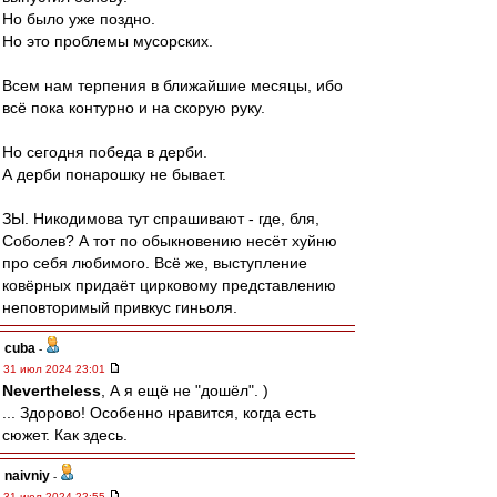
Но было уже поздно.
Но это проблемы мусорских.
Всем нам терпения в ближайшие месяцы, ибо
всё пока контурно и на скорую руку.
Но сегодня победа в дерби.
А дерби понарошку не бывает.
ЗЫ. Никодимова тут спрашивают - где, бля,
Соболев? А тот по обыкновению несёт хуйню
про себя любимого. Всё же, выступление
ковёрных придаёт цирковому представлению
неповторимый привкус гиньоля.
cuba
-
31 июл 2024 23:01
Nevertheless
, А я ещё не "дошёл". )
... Здорово! Особенно нравится, когда есть
сюжет. Как здесь.
naivniy
-
31 июл 2024 22:55