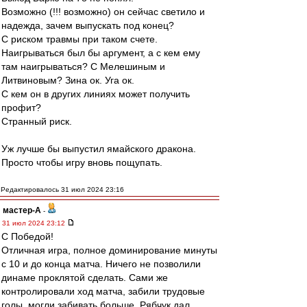
Возможно (!!! возможно) он сейчас светило и
надежда, зачем выпускать под конец?
С риском травмы при таком счете.
Наигрываться был бы аргумент, а с кем ему
там наигрываться? С Мелешиным и
Литвиновым? Зина ок. Уга ок.
С кем он в других линиях может получить
профит?
Странный риск.
Уж лучше бы выпустил ямайского дракона.
Просто чтобы игру вновь пощупать.
Редактировалось 31 июл 2024 23:16
мастер-А
-
31 июл 2024 23:12
С Победой!
Отличная игра, полное доминирование минуты
с 10 и до конца матча. Ничего не позволили
динаме проклятой сделать. Сами же
контролировали ход матча, забили трудовые
голы, могли забивать больше. Рябчук дал