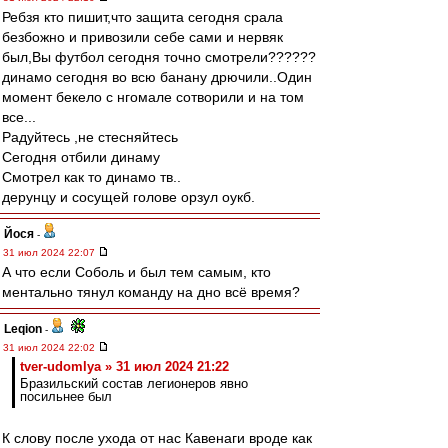
Ребзя кто пишит,что защита сегодня срала
безбожно и привозили себе сами и нервяк
был,Вы футбол сегодня точно смотрели??????
динамо сегодня во всю банану дрючили..Один
момент бекело с нгомале сотворили и на том
все...
Радуйтесь ,не стесняйтесь
Сегодня отбили динаму
Смотрел как то динамо тв..
дерунцу и сосущей голове орзул оукб.
Йося
-
31 июл 2024 22:07
А что если Соболь и был тем самым, кто
ментально тянул команду на дно всё время?
Leqion
-
31 июл 2024 22:02
tver-udomlya » 31 июл 2024 21:22
Бразильский состав легионеров явно
посильнее был
К слову после ухода от нас Кавенаги вроде как