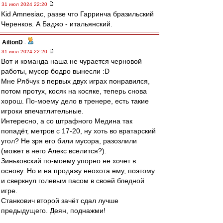
31 июл 2024 22:20
Kid Amnesiac, разве что Гарринча бразильский
Черенков. А Баджо - итальянский.
AiltonD
-
31 июл 2024 22:20
Вот и команда наша не чурается черновой
работы, мусор бодро вынесли :D
Мне Рябчук в первых двух играх понравился,
потом протух, косяк на косяке, теперь снова
хорош. По-моему дело в тренере, есть такие
игроки впечатлительные.
Интересно, а со штрафного Медина так
попадёт, метров с 17-20, ну хоть во вратарский
угол? Не зря его били мусора, разозлили
(может в него Алекс вселится?).
Зиньковский по-моему упорно не хочет в
основу. Но и на продажу неохота ему, поэтому
и сверкнул голевым пасом в своей бледной
игре.
Станкович второй зачёт сдал лучше
предыдущего. Деян, поднажми!