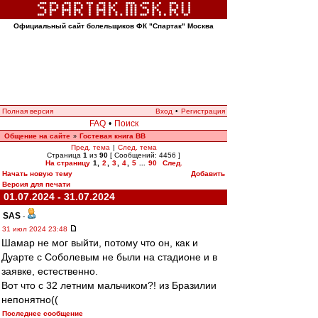
Официальный сайт болельщиков ФК "Спартак" Москва
Полная версия
Вход
•
Регистрация
FAQ
•
Поиск
Общение на сайте
Гостевая книга ВВ
»
Пред. тема
|
След. тема
Страница
1
из
90
[ Сообщений: 4456 ]
На страницу
1
,
2
,
3
,
4
,
5
...
90
След.
Начать новую тему
Добавить
Версия для печати
01.07.2024 - 31.07.2024
SAS
-
31 июл 2024 23:48
Шамар не мог выйти, потому что он, как и
Дуарте с Соболевым не были на стадионе и в
заявке, естественно.
Вот что с 32 летним мальчиком?! из Бразилии
непонятно((
Последнее сообщение