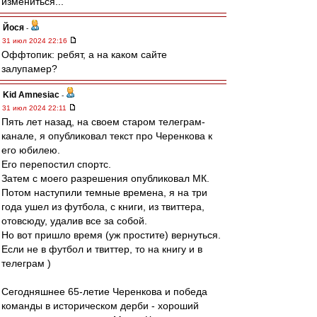
измениться...
Йося
-
31 июл 2024 22:16
Оффтопик: ребят, а на каком сайте
залупамер?
Kid Amnesiac
-
31 июл 2024 22:11
Пять лет назад, на своем старом телеграм-
канале, я опубликовал текст про Черенкова к
его юбилею.
Его перепостил спортс.
Затем с моего разрешения опубликовал МК.
Потом наступили темные времена, я на три
года ушел из футбола, с книги, из твиттера,
отовсюду, удалив все за собой.
Но вот пришло время (уж простите) вернуться.
Если не в футбол и твиттер, то на книгу и в
телеграм )
Сегодняшнее 65-летие Черенкова и победа
команды в историческом дерби - хороший