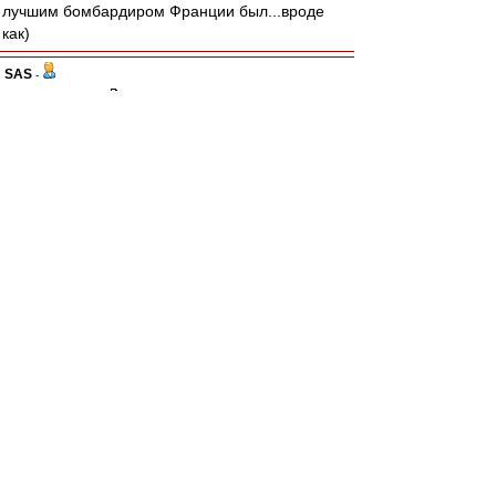
лучшим бомбардиром Франции был...вроде
как)
SAS
-
31 июл 2024 21:57
Allig
,
Вот, спасибо!
- осторожный оптимизм....
То, что надо сегодня всем!!!
А то начинали часто тоже
Супер и потом кто то как сверху...
Шептал в ушки ру и игрокам..-
Неее
Нельзя
Это не ваше
Другому все отдано
Цыцццц...
...