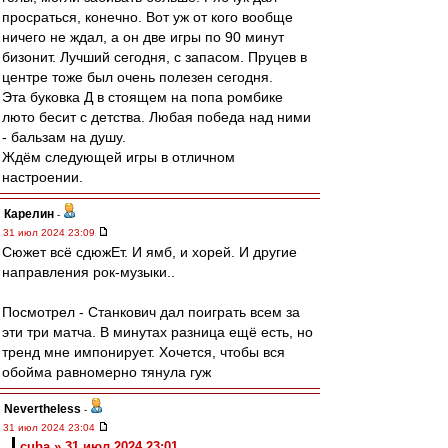
просраться, конечно. Вот уж от кого вообще
ничего не ждал, а он две игры по 90 минут
бизонит. Лучший сегодня, с запасом. Пруцев в
центре тоже был очень полезен сегодня.
Эта буковка Д в стоящем на попа ромбике
люто бесит с детства. Любая победа над ними
- бальзам на душу.
Ждём следующей игры в отличном
настроении.
Карелин
-
31 июл 2024 23:09
Сюжет всё сдюжЕт. И ямб, и хорей. И другие
направления рок-музыки..
Посмотрел - Станкович дал поиграть всем за
эти три матча. В минутах разница ещё есть, но
тренд мне импонирует. Хочется, чтобы вся
обойма равномерно тянула гуж
Nevertheless
-
31 июл 2024 23:04
cuba » 31 июл 2024 23:01