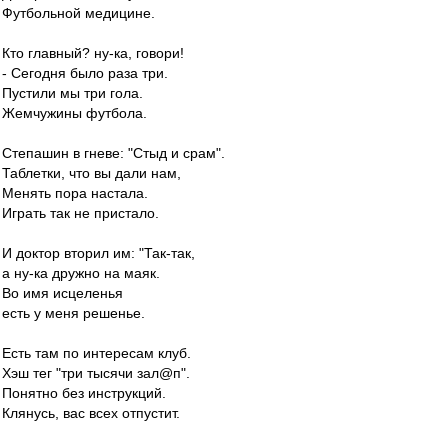
Футбольной медицине.
Кто главный? ну-ка, говори!
- Сегодня было раза три.
Пустили мы три гола.
Жемчужины футбола.
Степашин в гневе: "Стыд и срам".
Таблетки, что вы дали нам,
Менять пора настала.
Играть так не пристало.
И доктор вторил им: "Так-так,
а ну-ка дружно на маяк.
Во имя исцеленья
есть у меня решенье.
Есть там по интересам клуб.
Хэш тег "три тысячи зал@п".
Понятно без инструкций.
Клянусь, вас всех отпустит.