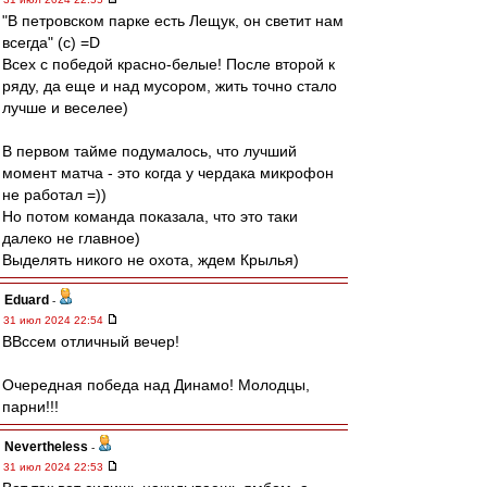
"В петровском парке есть Лещук, он светит нам
всегда" (с) =D
Всех с победой красно-белые! После второй к
ряду, да еще и над мусором, жить точно стало
лучше и веселее)
В первом тайме подумалось, что лучший
момент матча - это когда у чердака микрофон
не работал =))
Но потом команда показала, что это таки
далеко не главное)
Выделять никого не охота, ждем Крылья)
Eduard
-
31 июл 2024 22:54
ВВссем отличный вечер!
Очередная победа над Динамо! Молодцы,
парни!!!
Nevertheless
-
31 июл 2024 22:53