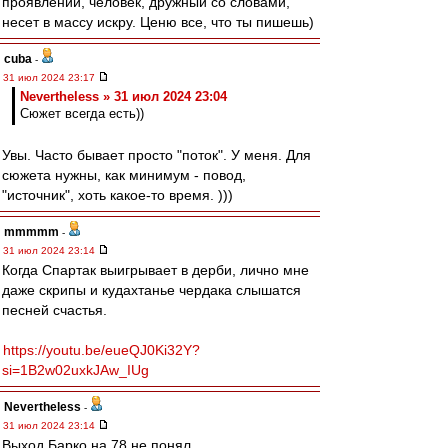
проявлении, человек, дружный со словами,
несет в массу искру. Ценю все, что ты пишешь)
cuba
-
31 июл 2024 23:17
Nevertheless » 31 июл 2024 23:04
Сюжет всегда есть))
Увы. Часто бывает просто "поток". У меня. Для
сюжета нужны, как минимум - повод,
"источник", хоть какое-то время. )))
mmmmm
-
31 июл 2024 23:14
Когда Спартак выигрывает в дерби, лично мне
даже скрипы и кудахтанье чердака слышатся
песней счастья.
https://youtu.be/eueQJ0Ki32Y?
si=1B2w02uxkJAw_IUg
Nevertheless
-
31 июл 2024 23:14
Выход Барко на 78 не понял.