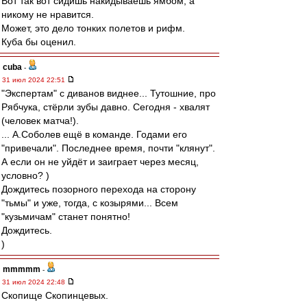
Вот так вот сидишь накидываешь ямбом, а
никому не нравится.
Может, это дело тонких полетов и рифм.
Куба бы оценил.
cuba
-
31 июл 2024 22:51
"Экспертам" с диванов виднее... Тутошние, про
Рябчука, стёрли зубы давно. Сегодня - хвалят
(человек матча!).
... А.Соболев ещё в команде. Годами его
"привечали". Последнее время, почти "клянут".
А если он не уйдёт и заиграет через месяц,
условно? )
Дождитесь позорного перехода на сторону
"тьмы" и уже, тогда, с козырями... Всем
"кузьмичам" станет понятно!
Дождитесь.
)
mmmmm
-
31 июл 2024 22:48
Скопище Скопинцевых.