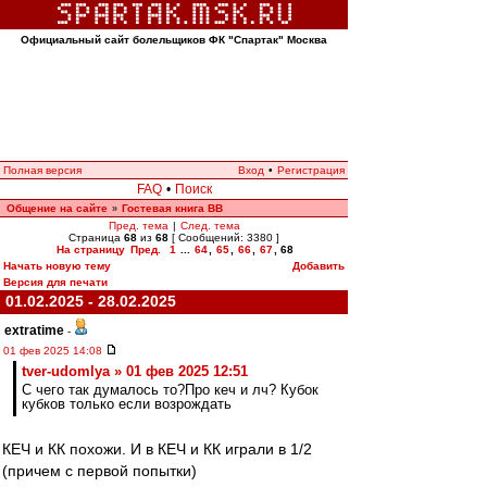
Официальный сайт болельщиков ФК "Спартак" Москва
Полная версия
Вход
•
Регистрация
FAQ
•
Поиск
Общение на сайте
Гостевая книга ВВ
»
Пред. тема
|
След. тема
Страница
68
из
68
[ Сообщений: 3380 ]
На страницу
Пред.
1
...
64
,
65
,
66
,
67
,
68
Начать новую тему
Добавить
Версия для печати
01.02.2025 - 28.02.2025
extratime
-
01 фев 2025 14:08
tver-udomlya » 01 фев 2025 12:51
С чего так думалось то?Про кеч и лч? Кубок
кубков только если возрождать
КЕЧ и КК похожи. И в КЕЧ и КК играли в 1/2
(причем с первой попытки)