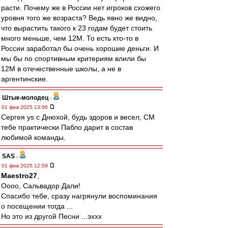
расти. Почему же в России нет игроков схожего
уровня того же возраста? Ведь явно же видно,
что вырастить такого к 23 годам будет стоить
много меньше, чем 12М. То есть кто-то в
России заработал бы очень хорошие деньги. И
мы бы по спортивным критериям влили бы
12М в отечественные школы, а не в
аргентинские.
Штык-молодец
-
01 фев 2025 13:06
Сергея ys с Днюхой, будь здоров и весел, СМ
тебе практически Пабло дарит в состав
любимой команды.
SAS
-
01 фев 2025 12:59
Maestro27
,
Оооо, Сальвадор Дали!
Спасибо тебе, сразу нагрянули воспоминания
о посещении тогда ...
Но это из другой Песни ...эххх