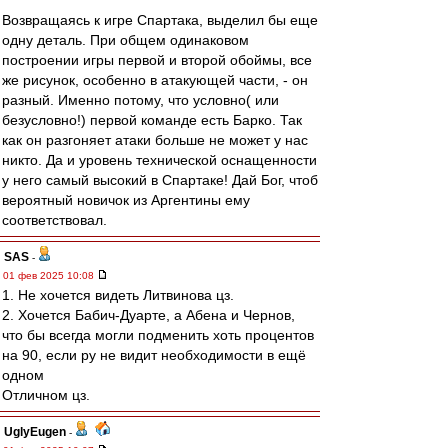
Возвращаясь к игре Спартака, выделил бы еще
одну деталь. При общем одинаковом
построении игры первой и второй обоймы, все
же рисунок, особенно в атакующей части, - он
разный. Именно потому, что условно( или
безусловно!) первой команде есть Барко. Так
как он разгоняет атаки больше не может у нас
никто. Да и уровень технической оснащенности
у него самый высокий в Спартаке! Дай Бог, чтоб
вероятный новичок из Аргентины ему
соответствовал.
SAS
-
01 фев 2025 10:08
1. Не хочется видеть Литвинова цз.
2. Хочется Бабич-Дуарте, а Абена и Чернов,
что бы всегда могли подменить хоть процентов
на 90, если ру не видит необходимости в ещё
одном
Отличном цз.
UglyEugen
-