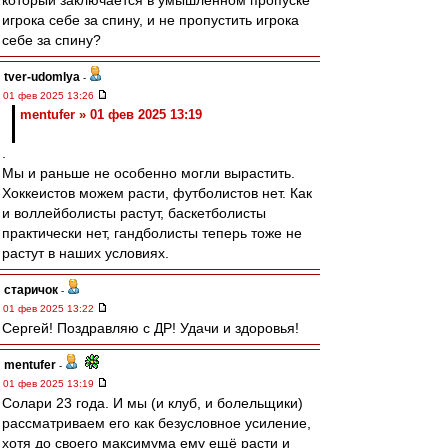
который заключается в умышленном пропуске
игрока себе за спину, и не пропустить игрока
себе за спину?
tver-udomlya
-
01 фев 2025 13:26
mentufer » 01 фев 2025 13:19
.
Мы и раньше не особенно могли вырастить.
Хоккеистов можем расти, футболистов нет. Как
и воллейболисты растут, баскетболисты
практически нет, гандболисты теперь тоже не
растут в наших условиях.
старичок
-
01 фев 2025 13:22
Сергей! Поздравляю с ДР! Удачи и здоровья!
mentufer
-
01 фев 2025 13:19
Солари 23 года. И мы (и клуб, и болельщики)
рассматриваем его как безусловное усиление,
хотя до своего максимума ему ещё расти и