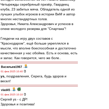
Четырежды серебряный призёр, Гвардеец
клуба, 23 забитых мяча. Обладатель одной из
лучших улыбок игроков в истории ВиМ и автор
многих нестандартных голов.
Здоровья, Никита Александрович и успехов в
опеке молодого резерва для "Спартака"!
Глядючи на игру двух составов с
"Краснодаром", ещё больше укреплялся в
мысли, что вполне боеспособная и достаточно
качественная у нас обойма. Есть и основа, есть
и запас. Как говорится, чего же боле..
Васильев1967
-
01 фев 2025 10:40
ys,
поздравления, Серега, будь здоров и
весел!
vlad45
-
01 фев 2025 10:10
Сергей ys - с ДР!
Здоровья и позитива!