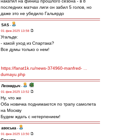
накатил на финиш прошлого сезона - в 8
последних матчах лиги он забил 5 голов, но
даже это не убедило Гальярдо
SAS
-
01 фев 2025 13:58
Угальде:
- какой уход из Спартака?
Все думы только о нем!
https://fanat1k.ru/news-374960-manfred- ...
dumayu.php
Леонидыч
-
01 фев 2025 13:52
Ну, что же
Оба новичка поднимаются по трапу самолета
на Москву
Будем ждать с нетерпением!
авоська
-
01 фев 2025 13:50