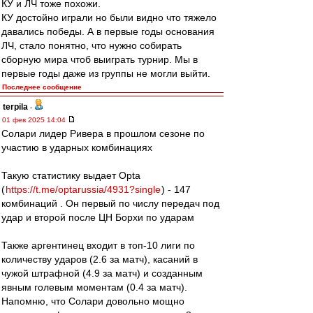
КУ и ЛЧ тоже похожи.
КУ достойно играли но были видно что тяжело
давались победы. А в первые годы основания
ЛЧ, стало понятно, что нужно собирать
сборную мира чтоб выиграть турнир. Мы в
первые годы даже из группы не могли выйти.
Последнее сообщение
terpila
-
01 фев 2025 14:04
Солари лидер Ривера в прошлом сезоне по
участию в ударных комбинациях
Такую статистику выдает Opta
(
https://t.me/optarussia/4931?single
) - 147
комбинаций . Он первый по числу передач под
удар и второй после ЦН Борхи по ударам
Также аргентинец входит в топ-10 лиги по
количеству ударов (2.6 за матч), касаний в
чужой штрафной (4.9 за матч) и созданным
явным голевым моментам (0.4 за матч).
Напомню, что Солари довольно мощно