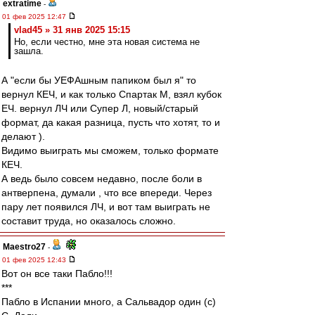
extratime
-
01 фев 2025 12:47
vlad45 » 31 янв 2025 15:15
Но, если честно, мне эта новая система не
зашла.
А "если бы УЕФАшным папиком был я" то
вернул КЕЧ, и как только Спартак М, взял кубок
ЕЧ. вернул ЛЧ или Супер Л, новый/старый
формат, да какая разница, пусть что хотят, то и
делают ).
Видимо выиграть мы сможем, только формате
КЕЧ.
А ведь было совсем недавно, после боли в
антверпена, думали , что все впереди. Через
пару лет появился ЛЧ, и вот там выиграть не
составит труда, но оказалось сложно.
Maestro27
-
01 фев 2025 12:43
Вот он все таки Пабло!!!
***
Пабло в Испании много, а Сальвадор один (с)