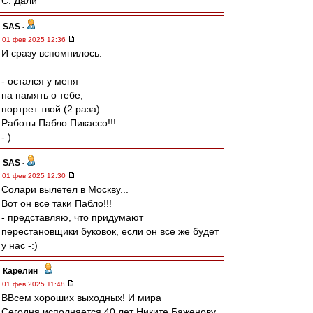
С. Дали
SAS
-
01 фев 2025 12:36
И сразу вспомнилось:
- остался у меня
на память о тебе,
портрет твой (2 раза)
Работы Пабло Пикассо!!!
-:)
SAS
-
01 фев 2025 12:30
Солари вылетел в Москву...
Вот он все таки Пабло!!!
- представляю, что придумают
перестановщики буковок, если он все же будет
у нас -:)
Карелин
-
01 фев 2025 11:48
ВВсем хороших выходных! И мира
Сегодня исполняется 40 лет Никите Баженову.