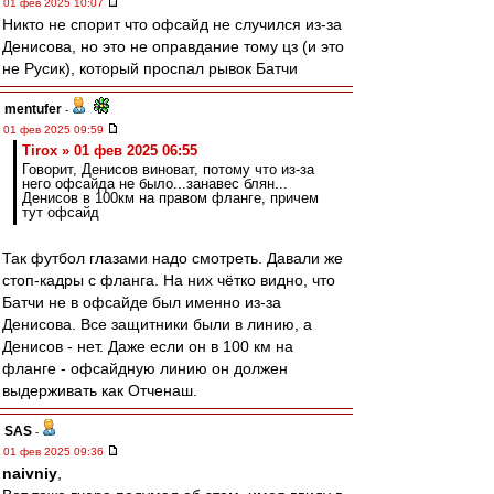
01 фев 2025 10:07
Никто не спорит что офсайд не случился из-за
Денисова, но это не оправдание тому цз (и это
не Русик), который проспал рывок Батчи
mentufer
-
01 фев 2025 09:59
Tirox » 01 фев 2025 06:55
Говорит, Денисов виноват, потому что из-за
него офсайда не было...занавес блян...
Денисов в 100км на правом фланге, причем
тут офсайд
Так футбол глазами надо смотреть. Давали же
стоп-кадры с фланга. На них чётко видно, что
Батчи не в офсайде был именно из-за
Денисова. Все защитники были в линию, а
Денисов - нет. Даже если он в 100 км на
фланге - офсайдную линию он должен
выдерживать как Отченаш.
SAS
-
01 фев 2025 09:36
naivniy
,