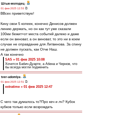
Штык-молодец
-
01 фев 2025 12:53
ВВсех приветствую!
Кину свои 5 копеек, конечно Денисов должен
линию держать, но он как тут уже сказали
100км бежит+от места событий далеко и даже
если он виноват, а он виноват, то это ни в коем
случае не оправдание для Литвинова. За спину
не должен пускать, как Отче Наш.
А так конечно
SAS » 01 фев 2025 10:08
Хочется Бабич-Дуарте, а Абена и Чернов, что
бы всегда могли подменить
tver-udomlya
-
01 фев 2025 12:51
extratime » 01 фев 2025 12:47
С чего так думалось то?Про кеч и лч? Кубок
кубков только если возрождать