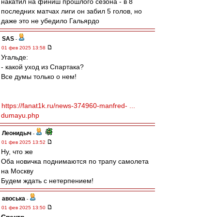
накатил на финиш прошлого сезона - в 8
последних матчах лиги он забил 5 голов, но
даже это не убедило Гальярдо
SAS
-
01 фев 2025 13:58
Угальде:
- какой уход из Спартака?
Все думы только о нем!
https://fanat1k.ru/news-374960-manfred- ...
dumayu.php
Леонидыч
-
01 фев 2025 13:52
Ну, что же
Оба новичка поднимаются по трапу самолета
на Москву
Будем ждать с нетерпением!
авоська
-
01 фев 2025 13:50