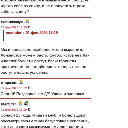
который заключается в умышленном пропуске
игрока себе за спину, и не пропустить игрока
себе за спину?
tver-udomlya
-
01 фев 2025 13:26
mentufer » 01 фев 2025 13:19
.
Мы и раньше не особенно могли вырастить.
Хоккеистов можем расти, футболистов нет. Как
и воллейболисты растут, баскетболисты
практически нет, гандболисты теперь тоже не
растут в наших условиях.
старичок
-
01 фев 2025 13:22
Сергей! Поздравляю с ДР! Удачи и здоровья!
mentufer
-
01 фев 2025 13:19
Солари 23 года. И мы (и клуб, и болельщики)
рассматриваем его как безусловное усиление,
хотя до своего максимума ему ещё расти и