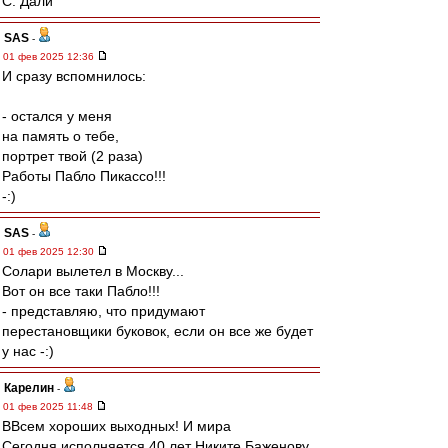
С. Дали
SAS
-
01 фев 2025 12:36
И сразу вспомнилось:
- остался у меня
на память о тебе,
портрет твой (2 раза)
Работы Пабло Пикассо!!!
-:)
SAS
-
01 фев 2025 12:30
Солари вылетел в Москву...
Вот он все таки Пабло!!!
- представляю, что придумают
перестановщики буковок, если он все же будет
у нас -:)
Карелин
-
01 фев 2025 11:48
ВВсем хороших выходных! И мира
Сегодня исполняется 40 лет Никите Баженову.