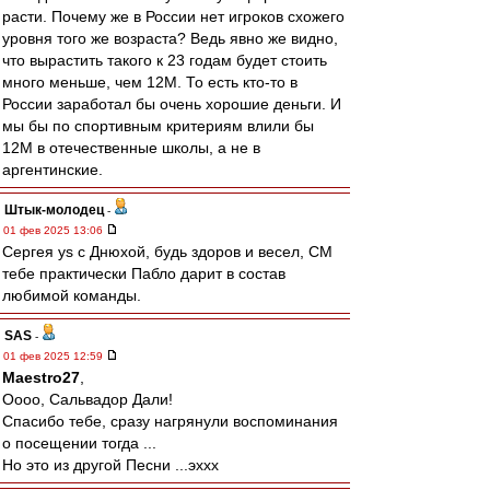
расти. Почему же в России нет игроков схожего
уровня того же возраста? Ведь явно же видно,
что вырастить такого к 23 годам будет стоить
много меньше, чем 12М. То есть кто-то в
России заработал бы очень хорошие деньги. И
мы бы по спортивным критериям влили бы
12М в отечественные школы, а не в
аргентинские.
Штык-молодец
-
01 фев 2025 13:06
Сергея ys с Днюхой, будь здоров и весел, СМ
тебе практически Пабло дарит в состав
любимой команды.
SAS
-
01 фев 2025 12:59
Maestro27
,
Оооо, Сальвадор Дали!
Спасибо тебе, сразу нагрянули воспоминания
о посещении тогда ...
Но это из другой Песни ...эххх