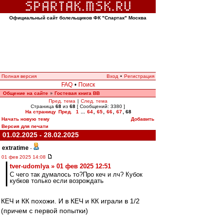
Официальный сайт болельщиков ФК "Спартак" Москва
Полная версия
Вход
•
Регистрация
FAQ
•
Поиск
Общение на сайте
Гостевая книга ВВ
»
Пред. тема
|
След. тема
Страница
68
из
68
[ Сообщений: 3380 ]
На страницу
Пред.
1
...
64
,
65
,
66
,
67
,
68
Начать новую тему
Добавить
Версия для печати
01.02.2025 - 28.02.2025
extratime
-
01 фев 2025 14:08
tver-udomlya » 01 фев 2025 12:51
С чего так думалось то?Про кеч и лч? Кубок
кубков только если возрождать
КЕЧ и КК похожи. И в КЕЧ и КК играли в 1/2
(причем с первой попытки)