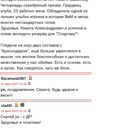
Четырежды серебряный призёр, Гвардеец
клуба, 23 забитых мяча. Обладатель одной из
лучших улыбок игроков в истории ВиМ и автор
многих нестандартных голов.
Здоровья, Никита Александрович и успехов в
опеке молодого резерва для "Спартака"!
Глядючи на игру двух составов с
"Краснодаром", ещё больше укреплялся в
мысли, что вполне боеспособная и достаточно
качественная у нас обойма. Есть и основа, есть
и запас. Как говорится, чего же боле..
Васильев1967
-
01 фев 2025 10:40
ys,
поздравления, Серега, будь здоров и
весел!
vlad45
-
01 фев 2025 10:10
Сергей ys - с ДР!
Здоровья и позитива!