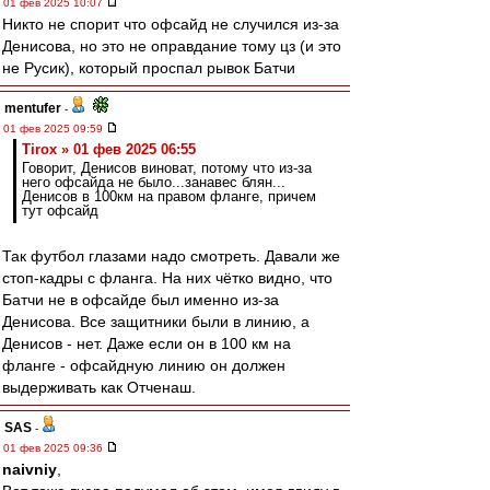
01 фев 2025 10:07
Никто не спорит что офсайд не случился из-за
Денисова, но это не оправдание тому цз (и это
не Русик), который проспал рывок Батчи
mentufer
-
01 фев 2025 09:59
Tirox » 01 фев 2025 06:55
Говорит, Денисов виноват, потому что из-за
него офсайда не было...занавес блян...
Денисов в 100км на правом фланге, причем
тут офсайд
Так футбол глазами надо смотреть. Давали же
стоп-кадры с фланга. На них чётко видно, что
Батчи не в офсайде был именно из-за
Денисова. Все защитники были в линию, а
Денисов - нет. Даже если он в 100 км на
фланге - офсайдную линию он должен
выдерживать как Отченаш.
SAS
-
01 фев 2025 09:36
naivniy
,