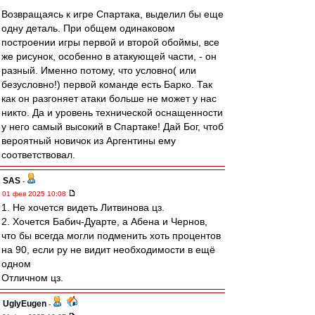
Возвращаясь к игре Спартака, выделил бы еще
одну деталь. При общем одинаковом
построении игры первой и второй обоймы, все
же рисунок, особенно в атакующей части, - он
разный. Именно потому, что условно( или
безусловно!) первой команде есть Барко. Так
как он разгоняет атаки больше не может у нас
никто. Да и уровень технической оснащенности
у него самый высокий в Спартаке! Дай Бог, чтоб
вероятный новичок из Аргентины ему
соответствовал.
SAS
-
01 фев 2025 10:08
1. Не хочется видеть Литвинова цз.
2. Хочется Бабич-Дуарте, а Абена и Чернов,
что бы всегда могли подменить хоть процентов
на 90, если ру не видит необходимости в ещё
одном
Отличном цз.
UglyEugen
-