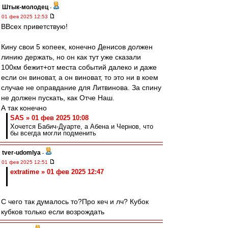
Штык-молодец
-
01 фев 2025 12:53
ВВсех приветствую!
Кину свои 5 копеек, конечно Денисов должен
линию держать, но он как тут уже сказали
100км бежит+от места событий далеко и даже
если он виноват, а он виноват, то это ни в коем
случае не оправдание для Литвинова. За спину
не должен пускать, как Отче Наш.
А так конечно
SAS » 01 фев 2025 10:08
Хочется Бабич-Дуарте, а Абена и Чернов, что
бы всегда могли подменить
tver-udomlya
-
01 фев 2025 12:51
extratime » 01 фев 2025 12:47
С чего так думалось то?Про кеч и лч? Кубок
кубков только если возрождать