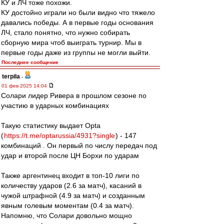
КУ и ЛЧ тоже похожи.
КУ достойно играли но были видно что тяжело
давались победы. А в первые годы основания
ЛЧ, стало понятно, что нужно собирать
сборную мира чтоб выиграть турнир. Мы в
первые годы даже из группы не могли выйти.
Последнее сообщение
terpila
-
01 фев 2025 14:04
Солари лидер Ривера в прошлом сезоне по
участию в ударных комбинациях
Такую статистику выдает Opta
(
https://t.me/optarussia/4931?single
) - 147
комбинаций . Он первый по числу передач под
удар и второй после ЦН Борхи по ударам
Также аргентинец входит в топ-10 лиги по
количеству ударов (2.6 за матч), касаний в
чужой штрафной (4.9 за матч) и созданным
явным голевым моментам (0.4 за матч).
Напомню, что Солари довольно мощно