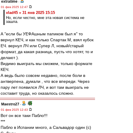
extratime
-
01 фев 2025 12:47
vlad45 » 31 янв 2025 15:15
Но, если честно, мне эта новая система не
зашла.
А "если бы УЕФАшным папиком был я" то
вернул КЕЧ, и как только Спартак М, взял кубок
ЕЧ. вернул ЛЧ или Супер Л, новый/старый
формат, да какая разница, пусть что хотят, то и
делают ).
Видимо выиграть мы сможем, только формате
КЕЧ.
А ведь было совсем недавно, после боли в
антверпена, думали , что все впереди. Через
пару лет появился ЛЧ, и вот там выиграть не
составит труда, но оказалось сложно.
Maestro27
-
01 фев 2025 12:43
Вот он все таки Пабло!!!
***
Пабло в Испании много, а Сальвадор один (с)