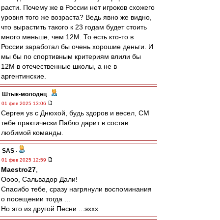
расти. Почему же в России нет игроков схожего
уровня того же возраста? Ведь явно же видно,
что вырастить такого к 23 годам будет стоить
много меньше, чем 12М. То есть кто-то в
России заработал бы очень хорошие деньги. И
мы бы по спортивным критериям влили бы
12М в отечественные школы, а не в
аргентинские.
Штык-молодец
-
01 фев 2025 13:06
Сергея ys с Днюхой, будь здоров и весел, СМ
тебе практически Пабло дарит в состав
любимой команды.
SAS
-
01 фев 2025 12:59
Maestro27
,
Оооо, Сальвадор Дали!
Спасибо тебе, сразу нагрянули воспоминания
о посещении тогда ...
Но это из другой Песни ...эххх