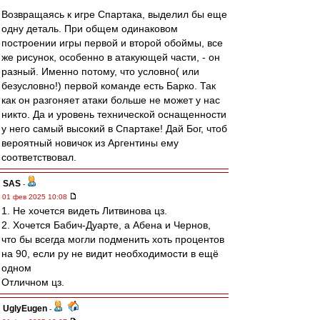
Возвращаясь к игре Спартака, выделил бы еще
одну деталь. При общем одинаковом
построении игры первой и второй обоймы, все
же рисунок, особенно в атакующей части, - он
разный. Именно потому, что условно( или
безусловно!) первой команде есть Барко. Так
как он разгоняет атаки больше не может у нас
никто. Да и уровень технической оснащенности
у него самый высокий в Спартаке! Дай Бог, чтоб
вероятный новичок из Аргентины ему
соответствовал.
SAS
-
01 фев 2025 10:08
1. Не хочется видеть Литвинова цз.
2. Хочется Бабич-Дуарте, а Абена и Чернов,
что бы всегда могли подменить хоть процентов
на 90, если ру не видит необходимости в ещё
одном
Отличном цз.
UglyEugen
-