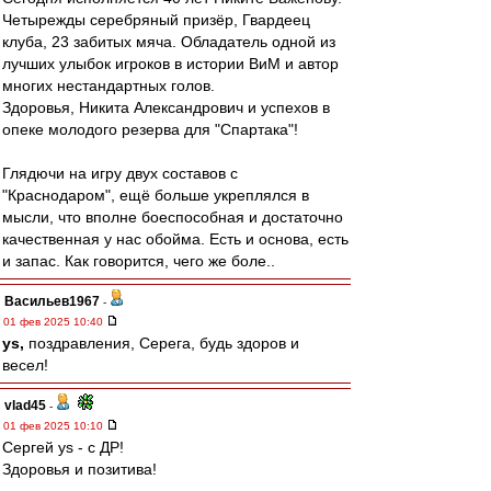
Четырежды серебряный призёр, Гвардеец
клуба, 23 забитых мяча. Обладатель одной из
лучших улыбок игроков в истории ВиМ и автор
многих нестандартных голов.
Здоровья, Никита Александрович и успехов в
опеке молодого резерва для "Спартака"!
Глядючи на игру двух составов с
"Краснодаром", ещё больше укреплялся в
мысли, что вполне боеспособная и достаточно
качественная у нас обойма. Есть и основа, есть
и запас. Как говорится, чего же боле..
Васильев1967
-
01 фев 2025 10:40
ys,
поздравления, Серега, будь здоров и
весел!
vlad45
-
01 фев 2025 10:10
Сергей ys - с ДР!
Здоровья и позитива!