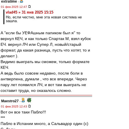
extratime
-
01 фев 2025 12:47
vlad45 » 31 янв 2025 15:15
Но, если честно, мне эта новая система не
зашла.
А "если бы УЕФАшным папиком был я" то
вернул КЕЧ, и как только Спартак М, взял кубок
ЕЧ. вернул ЛЧ или Супер Л, новый/старый
формат, да какая разница, пусть что хотят, то и
делают ).
Видимо выиграть мы сможем, только формате
КЕЧ.
А ведь было совсем недавно, после боли в
антверпена, думали , что все впереди. Через
пару лет появился ЛЧ, и вот там выиграть не
составит труда, но оказалось сложно.
Maestro27
-
01 фев 2025 12:43
Вот он все таки Пабло!!!
***
Пабло в Испании много, а Сальвадор один (с)