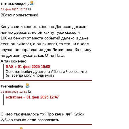
Штык-молодец
-
01 фев 2025 12:53
ВВсех приветствую!
Кину свои 5 копеек, конечно Денисов должен
линию держать, но он как тут уже сказали
100км бежит+от места событий далеко и даже
если он виноват, а он виноват, то это ни в коем
случае не оправдание для Литвинова. За спину
не должен пускать, как Отче Наш.
А так конечно
SAS » 01 фев 2025 10:08
Хочется Бабич-Дуарте, а Абена и Чернов, что
бы всегда могли подменить
tver-udomlya
-
01 фев 2025 12:51
extratime » 01 фев 2025 12:47
С чего так думалось то?Про кеч и лч? Кубок
кубков только если возрождать