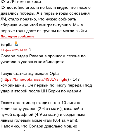
КУ и ЛЧ тоже похожи.
КУ достойно играли но были видно что тяжело
давались победы. А в первые годы основания
ЛЧ, стало понятно, что нужно собирать
сборную мира чтоб выиграть турнир. Мы в
первые годы даже из группы не могли выйти.
Последнее сообщение
terpila
-
01 фев 2025 14:04
Солари лидер Ривера в прошлом сезоне по
участию в ударных комбинациях
Такую статистику выдает Opta
(
https://t.me/optarussia/4931?single
) - 147
комбинаций . Он первый по числу передач под
удар и второй после ЦН Борхи по ударам
Также аргентинец входит в топ-10 лиги по
количеству ударов (2.6 за матч), касаний в
чужой штрафной (4.9 за матч) и созданным
явным голевым моментам (0.4 за матч).
Напомню, что Солари довольно мощно