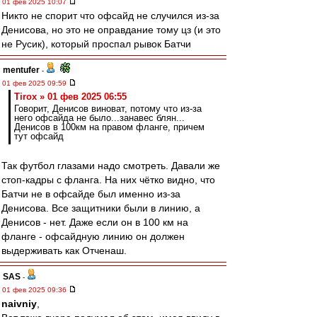
01 фев 2025 10:07
Никто не спорит что офсайд не случился из-за
Денисова, но это не оправдание тому цз (и это
не Русик), который проспал рывок Батчи
mentufer
-
01 фев 2025 09:59
Tirox » 01 фев 2025 06:55
Говорит, Денисов виноват, потому что из-за
него офсайда не было...занавес блян...
Денисов в 100км на правом фланге, причем
тут офсайд
Так футбол глазами надо смотреть. Давали же
стоп-кадры с фланга. На них чётко видно, что
Батчи не в офсайде был именно из-за
Денисова. Все защитники были в линию, а
Денисов - нет. Даже если он в 100 км на
фланге - офсайдную линию он должен
выдерживать как Отченаш.
SAS
-
01 фев 2025 09:36
naivniy
,