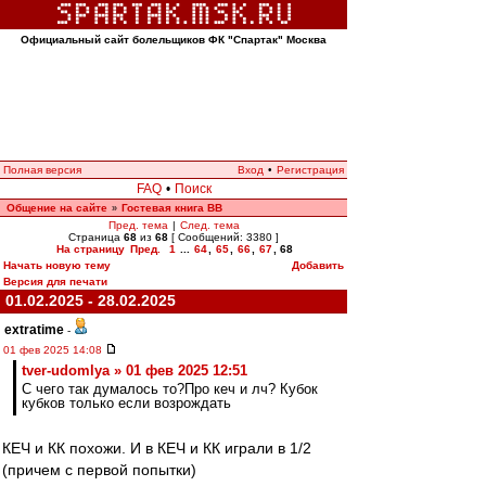
Официальный сайт болельщиков ФК "Спартак" Москва
Полная версия
Вход
•
Регистрация
FAQ
•
Поиск
Общение на сайте
Гостевая книга ВВ
»
Пред. тема
|
След. тема
Страница
68
из
68
[ Сообщений: 3380 ]
На страницу
Пред.
1
...
64
,
65
,
66
,
67
,
68
Начать новую тему
Добавить
Версия для печати
01.02.2025 - 28.02.2025
extratime
-
01 фев 2025 14:08
tver-udomlya » 01 фев 2025 12:51
С чего так думалось то?Про кеч и лч? Кубок
кубков только если возрождать
КЕЧ и КК похожи. И в КЕЧ и КК играли в 1/2
(причем с первой попытки)