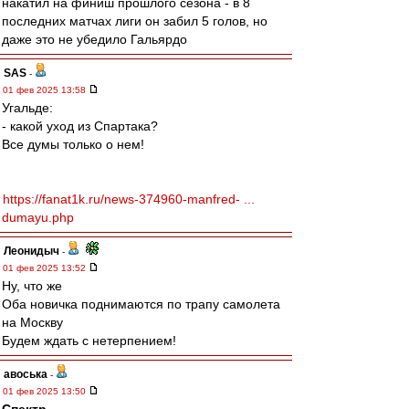
накатил на финиш прошлого сезона - в 8
последних матчах лиги он забил 5 голов, но
даже это не убедило Гальярдо
SAS
-
01 фев 2025 13:58
Угальде:
- какой уход из Спартака?
Все думы только о нем!
https://fanat1k.ru/news-374960-manfred- ...
dumayu.php
Леонидыч
-
01 фев 2025 13:52
Ну, что же
Оба новичка поднимаются по трапу самолета
на Москву
Будем ждать с нетерпением!
авоська
-
01 фев 2025 13:50