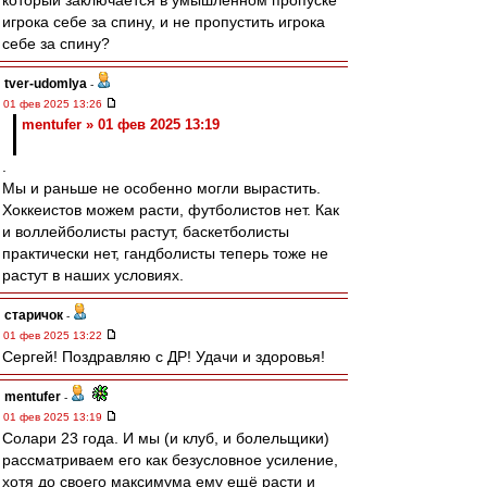
который заключается в умышленном пропуске
игрока себе за спину, и не пропустить игрока
себе за спину?
tver-udomlya
-
01 фев 2025 13:26
mentufer » 01 фев 2025 13:19
.
Мы и раньше не особенно могли вырастить.
Хоккеистов можем расти, футболистов нет. Как
и воллейболисты растут, баскетболисты
практически нет, гандболисты теперь тоже не
растут в наших условиях.
старичок
-
01 фев 2025 13:22
Сергей! Поздравляю с ДР! Удачи и здоровья!
mentufer
-
01 фев 2025 13:19
Солари 23 года. И мы (и клуб, и болельщики)
рассматриваем его как безусловное усиление,
хотя до своего максимума ему ещё расти и