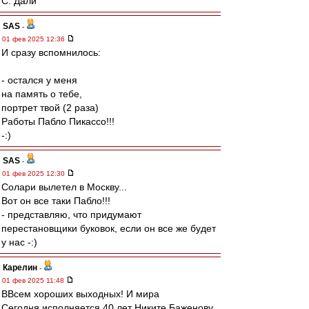
С. Дали
SAS
-
01 фев 2025 12:36
И сразу вспомнилось:
- остался у меня
на память о тебе,
портрет твой (2 раза)
Работы Пабло Пикассо!!!
-:)
SAS
-
01 фев 2025 12:30
Солари вылетел в Москву...
Вот он все таки Пабло!!!
- представляю, что придумают
перестановщики буковок, если он все же будет
у нас -:)
Карелин
-
01 фев 2025 11:48
ВВсем хороших выходных! И мира
Сегодня исполняется 40 лет Никите Баженову.