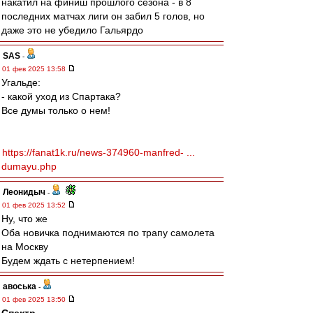
накатил на финиш прошлого сезона - в 8
последних матчах лиги он забил 5 голов, но
даже это не убедило Гальярдо
SAS
-
01 фев 2025 13:58
Угальде:
- какой уход из Спартака?
Все думы только о нем!
https://fanat1k.ru/news-374960-manfred- ...
dumayu.php
Леонидыч
-
01 фев 2025 13:52
Ну, что же
Оба новичка поднимаются по трапу самолета
на Москву
Будем ждать с нетерпением!
авоська
-
01 фев 2025 13:50