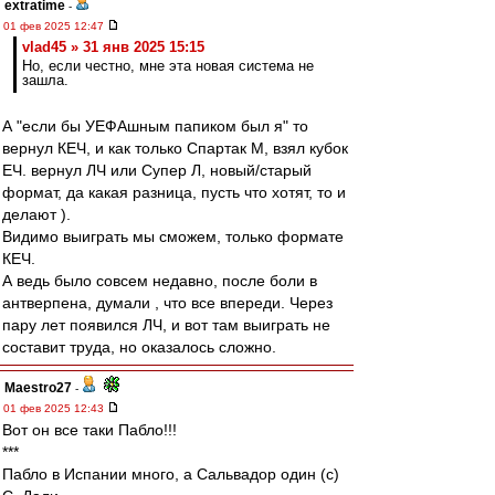
extratime
-
01 фев 2025 12:47
vlad45 » 31 янв 2025 15:15
Но, если честно, мне эта новая система не
зашла.
А "если бы УЕФАшным папиком был я" то
вернул КЕЧ, и как только Спартак М, взял кубок
ЕЧ. вернул ЛЧ или Супер Л, новый/старый
формат, да какая разница, пусть что хотят, то и
делают ).
Видимо выиграть мы сможем, только формате
КЕЧ.
А ведь было совсем недавно, после боли в
антверпена, думали , что все впереди. Через
пару лет появился ЛЧ, и вот там выиграть не
составит труда, но оказалось сложно.
Maestro27
-
01 фев 2025 12:43
Вот он все таки Пабло!!!
***
Пабло в Испании много, а Сальвадор один (с)