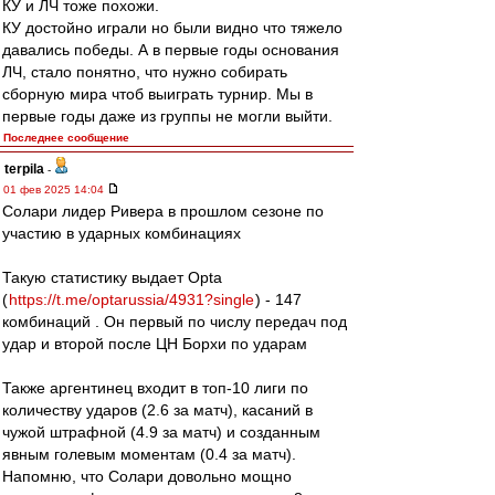
КУ и ЛЧ тоже похожи.
КУ достойно играли но были видно что тяжело
давались победы. А в первые годы основания
ЛЧ, стало понятно, что нужно собирать
сборную мира чтоб выиграть турнир. Мы в
первые годы даже из группы не могли выйти.
Последнее сообщение
terpila
-
01 фев 2025 14:04
Солари лидер Ривера в прошлом сезоне по
участию в ударных комбинациях
Такую статистику выдает Opta
(
https://t.me/optarussia/4931?single
) - 147
комбинаций . Он первый по числу передач под
удар и второй после ЦН Борхи по ударам
Также аргентинец входит в топ-10 лиги по
количеству ударов (2.6 за матч), касаний в
чужой штрафной (4.9 за матч) и созданным
явным голевым моментам (0.4 за матч).
Напомню, что Солари довольно мощно