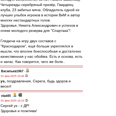
Четырежды серебряный призёр, Гвардеец
клуба, 23 забитых мяча. Обладатель одной из
лучших улыбок игроков в истории ВиМ и автор
многих нестандартных голов.
Здоровья, Никита Александрович и успехов в
опеке молодого резерва для "Спартака"!
Глядючи на игру двух составов с
"Краснодаром", ещё больше укреплялся в
мысли, что вполне боеспособная и достаточно
качественная у нас обойма. Есть и основа, есть
и запас. Как говорится, чего же боле..
Васильев1967
-
01 фев 2025 10:40
ys,
поздравления, Серега, будь здоров и
весел!
vlad45
-
01 фев 2025 10:10
Сергей ys - с ДР!
Здоровья и позитива!