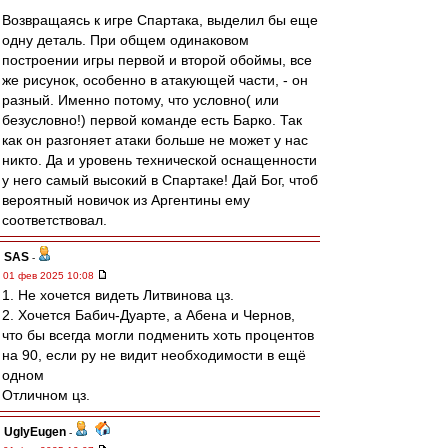
Возвращаясь к игре Спартака, выделил бы еще
одну деталь. При общем одинаковом
построении игры первой и второй обоймы, все
же рисунок, особенно в атакующей части, - он
разный. Именно потому, что условно( или
безусловно!) первой команде есть Барко. Так
как он разгоняет атаки больше не может у нас
никто. Да и уровень технической оснащенности
у него самый высокий в Спартаке! Дай Бог, чтоб
вероятный новичок из Аргентины ему
соответствовал.
SAS
-
01 фев 2025 10:08
1. Не хочется видеть Литвинова цз.
2. Хочется Бабич-Дуарте, а Абена и Чернов,
что бы всегда могли подменить хоть процентов
на 90, если ру не видит необходимости в ещё
одном
Отличном цз.
UglyEugen
-