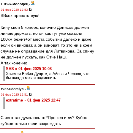
Штык-молодец
-
01 фев 2025 12:53
ВВсех приветствую!
Кину свои 5 копеек, конечно Денисов должен
линию держать, но он как тут уже сказали
100км бежит+от места событий далеко и даже
если он виноват, а он виноват, то это ни в коем
случае не оправдание для Литвинова. За спину
не должен пускать, как Отче Наш.
А так конечно
SAS » 01 фев 2025 10:08
Хочется Бабич-Дуарте, а Абена и Чернов, что
бы всегда могли подменить
tver-udomlya
-
01 фев 2025 12:51
extratime » 01 фев 2025 12:47
С чего так думалось то?Про кеч и лч? Кубок
кубков только если возрождать