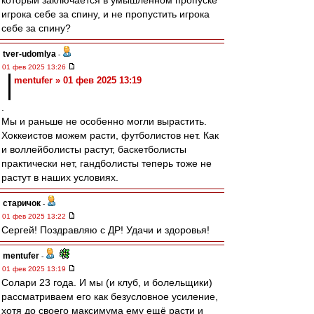
который заключается в умышленном пропуске
игрока себе за спину, и не пропустить игрока
себе за спину?
tver-udomlya
-
01 фев 2025 13:26
mentufer » 01 фев 2025 13:19
.
Мы и раньше не особенно могли вырастить.
Хоккеистов можем расти, футболистов нет. Как
и воллейболисты растут, баскетболисты
практически нет, гандболисты теперь тоже не
растут в наших условиях.
старичок
-
01 фев 2025 13:22
Сергей! Поздравляю с ДР! Удачи и здоровья!
mentufer
-
01 фев 2025 13:19
Солари 23 года. И мы (и клуб, и болельщики)
рассматриваем его как безусловное усиление,
хотя до своего максимума ему ещё расти и