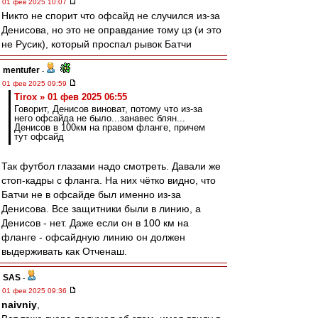
01 фев 2025 10:07
Никто не спорит что офсайд не случился из-за
Денисова, но это не оправдание тому цз (и это
не Русик), который проспал рывок Батчи
mentufer
-
01 фев 2025 09:59
Tirox » 01 фев 2025 06:55
Говорит, Денисов виноват, потому что из-за
него офсайда не было...занавес блян...
Денисов в 100км на правом фланге, причем
тут офсайд
Так футбол глазами надо смотреть. Давали же
стоп-кадры с фланга. На них чётко видно, что
Батчи не в офсайде был именно из-за
Денисова. Все защитники были в линию, а
Денисов - нет. Даже если он в 100 км на
фланге - офсайдную линию он должен
выдерживать как Отченаш.
SAS
-
01 фев 2025 09:36
naivniy
,