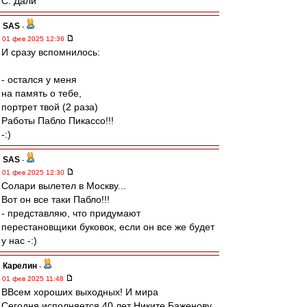
С. Дали
SAS
-
01 фев 2025 12:36
И сразу вспомнилось:
- остался у меня
на память о тебе,
портрет твой (2 раза)
Работы Пабло Пикассо!!!
-:)
SAS
-
01 фев 2025 12:30
Солари вылетел в Москву...
Вот он все таки Пабло!!!
- представляю, что придумают
перестановщики буковок, если он все же будет
у нас -:)
Карелин
-
01 фев 2025 11:48
ВВсем хороших выходных! И мира
Сегодня исполняется 40 лет Никите Баженову.