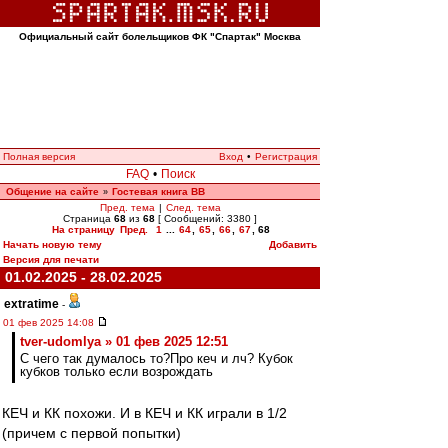
Официальный сайт болельщиков ФК "Спартак" Москва
Полная версия
Вход
•
Регистрация
FAQ
•
Поиск
Общение на сайте
Гостевая книга ВВ
»
Пред. тема
|
След. тема
Страница
68
из
68
[ Сообщений: 3380 ]
На страницу
Пред.
1
...
64
,
65
,
66
,
67
,
68
Начать новую тему
Добавить
Версия для печати
01.02.2025 - 28.02.2025
extratime
-
01 фев 2025 14:08
tver-udomlya » 01 фев 2025 12:51
С чего так думалось то?Про кеч и лч? Кубок
кубков только если возрождать
КЕЧ и КК похожи. И в КЕЧ и КК играли в 1/2
(причем с первой попытки)