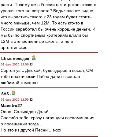
расти. Почему же в России нет игроков схожего
уровня того же возраста? Ведь явно же видно,
что вырастить такого к 23 годам будет стоить
много меньше, чем 12М. То есть кто-то в
России заработал бы очень хорошие деньги. И
мы бы по спортивным критериям влили бы
12М в отечественные школы, а не в
аргентинские.
Штык-молодец
-
01 фев 2025 13:06
Сергея ys с Днюхой, будь здоров и весел, СМ
тебе практически Пабло дарит в состав
любимой команды.
SAS
-
01 фев 2025 12:59
Maestro27
,
Оооо, Сальвадор Дали!
Спасибо тебе, сразу нагрянули воспоминания
о посещении тогда ...
Но это из другой Песни ...эххх