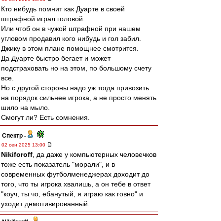
Кто нибудь помнит как Дуарте в своей
штрафной играл головой.
Или чтоб он в чужой штрафной при нашем
угловом продавил кого нибудь и гол забил.
Джику в этом плане помощнее смотрится.
Да Дуарте быстро бегает и может
подстраховать но на этом, по большому счету
все.
Но с другой стороны надо уж тогда привозить
на порядок сильнее игрока, а не просто менять
шило на мыло.
Смогут ли? Есть сомнения.
Спектр
-
02 сен 2025 13:00
Nikiforoff
, да даже у компьютерных человечков
тоже есть показатель "морали", и в
современных футболменеджерах доходит до
того, что ты игрока хвалишь, а он тебе в ответ
"коуч, ты чо, ебанутый, я играю как говно" и
уходит демотивированный.