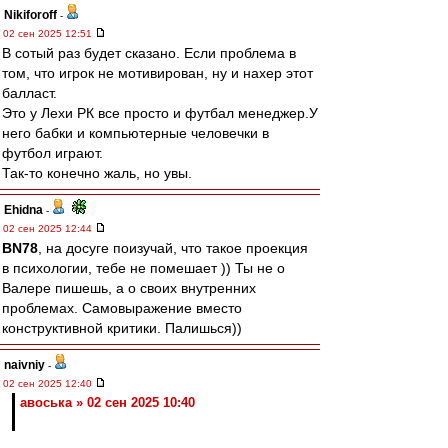
Nikiforoff
-
02 сен 2025 12:51
В сотый раз будет сказано. Если проблема в
том, что игрок не мотивирован, ну и нахер этот
балласт.
Это у Лехи РК все просто и футбал менеджер.У
него бабки и компьютерные человечки в
футбол играют.
Так-то конечно жаль, но увы.
Ehidna
-
02 сен 2025 12:44
BN78
, на досуге поизучай, что такое проекция
в психологии, тебе не помешает )) Ты не о
Валере пишешь, а о своих внутренних
проблемах. Самовыражение вместо
конструктивной критики. Палишься))
naivniy
-
02 сен 2025 12:40
авоська » 02 сен 2025 10:40