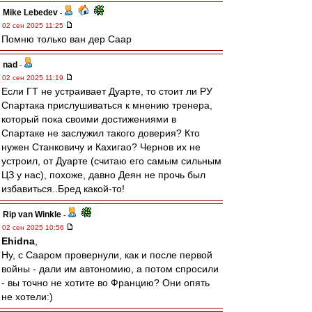
Mike Lebedev
-
02 сен 2025 11:25
Помню только ван дер Саар
nad
-
02 сен 2025 11:19
Если ГТ не устраивает Дуарте, то стоит ли РУ
Спартака прислушиваться к мнению тренера,
который пока своими достижениями в
Спартаке не заслужил такого доверия? Кто
нужен Станковичу и Кахигао? Чернов их не
устроил, от Дуарте (считаю его самым сильным
ЦЗ у нас), похоже, давно Деян не прочь был
избавиться..Бред какой-то!
Rip van Winkle
-
02 сен 2025 10:56
Ehidna
,
Ну, с Сааром провернули, как и после первой
войны - дали им автономию, а потом спросили
- вы точно не хотите во Францию? Они опять
не хотели:)