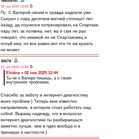
Nikiforoff
-
02 сен 2025 13:00
Пс. С Валерой своим и правда надоели уже.
Сыграл с пару десятков матчей стопицот лет
назад, да поучился потренировать на Спартаке
пару лет, за полвека, нет, жа и сам не раз
говорил, что никакой он не Спартаковец и
похуй ему, но все равно,вот кто-то аж кушать
не может.
BN78
-
02 сен 2025 12:58
Ehidna » 02 сен 2025 12:44
Ты не о Валере пишешь, а о своих
внутренних проблемах.
Спасибо за заботу и интернет-диагностику
моих проблем:) Теперь мне известно
направление, в котором стоит работать над
собой. Выражу надежду, что в вопросах
интернет-диагностики ты разбираешься
заметно лучше, чем в лдях вообще и в
тренерах в частности:)