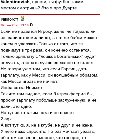
Valentinovich
, прости, ты футбол каким
местом смотришь? Это я про Дуарте
Nikiforoff
-
02 сен 2025 13:16
Если не нравится Игроку, жене, че то(мало ли
че, вариантов миллион), за те же бабки можно
конечно удержать.Только от того, что зп
поднимут в три раза, он конечно останется.
Только зряплату с "лошков богатеньких" будет
получать, а играть лучше внезапно не станет.
Не говоря уж о том, что если Гарсии, дать
зарплату, как у Месси, он волшебным образом,
как Месси играть не начнет.
Инфа сотка.Неимхо.
Так что там виднее, если б игрок феерил бы,
просил зарплату побольше заслуженную, а не
дали, это одно.
Но тут че то таким пока и не пахнет.
2 agk.
А вот тут хз, я, не в клубе, не друг, и не жена.
У него нажо спросить. Но раз мечтает уехать,
об этом косвенно, многое, что говорит, то