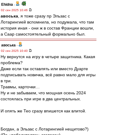
Ehidna
-
02 сен 2025 10:46
авоська
, я тоже сразу пр Эльзас с
Лотарингией вспомнила, но подумала, что там
история иная - они ж в состав Франции вошли,
а Саар самостоятельный формально был.
авоська
-
02 сен 2025 10:40
Ну вернутся на игру в четыре защитника. Какая
проблема?
Даже если так оставлять или вместо Дуарте
подписывать новичка, всё равно мало для игры
в три.
Травмы, карточки…
Ну и не забываем, что мощная осень 2024
состоялась при игре в два центральных.
И опять же Тео сразу впишется как влитой.
Богдан, а Эльзас с Лотарингией нещитово?)