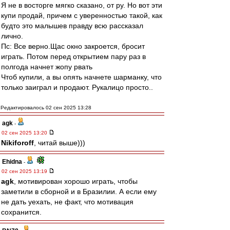
Я не в восторге мягко сказано, от ру. Но вот эти
купи продай, причем с уверенностью такой, как
будто это малышев правду всю рассказал
лично.
Пс: Все верно.Щас окно закроется, бросит
играть. Потом перед открытием пару раз в
полгода начнет жопу рвать
Чтоб купили, а вы опять начнете шарманку, что
только заиграл и продают. Рукалицо просто..
Редактировалось 02 сен 2025 13:28
agk
-
02 сен 2025 13:20
Nikiforoff
, читай выше)))
Ehidna
-
02 сен 2025 13:19
agk
, мотивирован хорошо играть, чтобы
заметили в сборной и в Бразилии. А если ему
не дать уехать, не факт, что мотивация
сохранится.