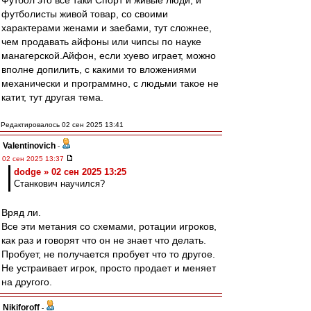
Футбол это все таки Спорт и живые люди, и
футболисты живой товар, со своими
характерами женами и заебами, тут сложнее,
чем продавать айфоны или чипсы по науке
манагерской.Айфон, если хуево играет, можно
вполне допилить, с какими то вложениями
механически и программно, с людьми такое не
катит, тут другая тема.
Редактировалось 02 сен 2025 13:41
Valentinovich
-
02 сен 2025 13:37
dodge » 02 сен 2025 13:25
Станкович научился?
Вряд ли.
Все эти метания со схемами, ротации игроков,
как раз и говорят что он не знает что делать.
Пробует, не получается пробует что то другое.
Не устраивает игрок, просто продает и меняет
на другого.
Nikiforoff
-