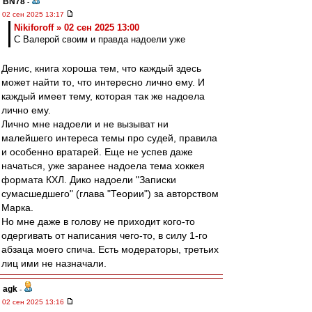
BN78
-
02 сен 2025 13:17
Nikiforoff » 02 сен 2025 13:00
С Валерой своим и правда надоели уже
Денис, книга хороша тем, что каждый здесь
может найти то, что интересно лично ему. И
каждый имеет тему, которая так же надоела
лично ему.
Лично мне надоели и не вызыват ни
малейшего интереса темы про судей, правила
и особенно вратарей. Еще не успев даже
начаться, уже заранее надоела тема хоккея
формата КХЛ. Дико надоели "Записки
сумасшедшего" (глава "Теории") за авторством
Марка.
Но мне даже в голову не приходит кого-то
одергивать от написания чего-то, в силу 1-го
абзаца моего спича. Есть модераторы, третьих
лиц ими не назначали.
agk
-
02 сен 2025 13:16