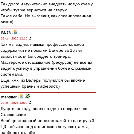
Так долго и мучительно внедрять новую схему,
чтобы тут же вернуться на старую.
Такое себе. Не выглядит, как спланированная
акция)
BN78
-
02 сен 2025 12:16
Как мы видим, навыки профессиональной
содержанки не помогли Валере за 15 лет
вырасти хотя бы среднего тренера.
Мастерское отсасывание (ресурсов) не всегда
ведет к успеху в управлении более сложными
системами.
Еще, кмк, из Валеры получился бы вполне
успешный брачный аферист:)
mentufer
-
02 сен 2025 12:09
Дуарте, походу, реально где-то посрался со
Станковичем
Вообще странный переход какой-то на игру в 3
ЦЗ - обычно под это игроков докупают, а мы,
наоборот, отдаём.