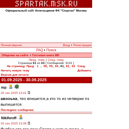
Официальный сайт болельщиков ФК "Спартак" Москва
Полная версия
Вход
•
Регистрация
FAQ
•
Поиск
Общение на сайте
Гостевая книга ВВ
»
Пред. тема
|
След. тема
Страница
61
из
63
[ Сообщений: 3131 ]
На страницу
Пред.
1
...
58
,
59
,
60
,
61
,
62
,
63
След.
Начать новую тему
Добавить
Версия для печати
01.09.2025 - 30.09.2025
mp
-
02 сен 2025 13:41
авоська
, тео впишется,а кто то из четверки пз
выпишется.
Последнее сообщение
Nikiforoff
-
02 сен 2025 13:39