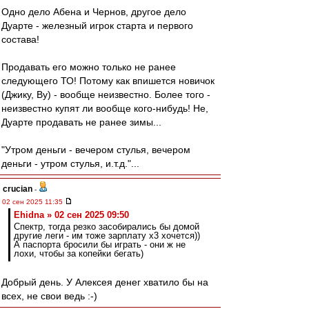
Одно дело Абена и Чернов, другое дело
Дуарте - железный игрок старта и первого
состава!
Продавать его можно только не ранее
следующего ТО! Потому как впишется новичок
(Джику, Ву) - вообще неизвестно. Более того -
неизвестно купят ли вообще кого-нибудь! Не,
Дуарте продавать не ранее зимы...
"Утром деньги - вечером стулья, вечером
деньги - утром стулья, и.т.д."...
crucian
-
02 сен 2025 11:35
Ehidna » 02 сен 2025 09:50
Спектр, тогда резко засобирались бы домой
другие леги - им тоже зарплату х3 хочется))
А паспорта бросили бы играть - они ж не
лохи, чтобы за копейки бегать)
Добрый день. У Алексея денег хватило бы на
всех, не свои ведь :-)