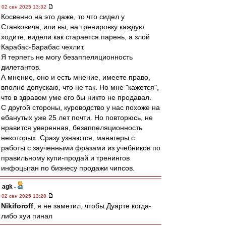
02 сен 2025 13:32
Косвенно на это даже, то что сидел у
Станковича, или вы, на тренировку каждую
ходите, видели как старается парень, а злой
Карабас-Барабас чехлит.
Я терпеть не могу безаппеляционность
дилетантов.
А мнение, оно и есть мнение, имеете право,
вполне допускаю, что не так. Но мне "кажется",
что в здравом уме его бы никто не продавал.
С другой стороны, куроводство у нас похоже на
ебанутых уже 25 лет почти. Но повторюсь, не
нравится уверенная, безаппеляционность
некоторых. Сразу узнаются, манагеры с
работы с заученными фразами из учебников по
правильному купи-продай и тренингов
инфоцыган по бизнесу продажи чипсов.
agk
-
02 сен 2025 13:28
Nikiforoff
, я не заметил, чтобы Дуарте когда-
либо хуи пинал