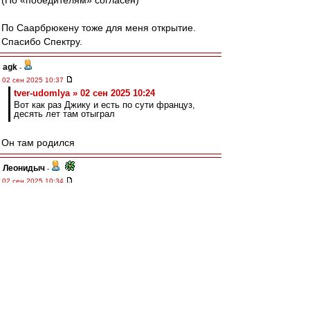
(По «победителям» согласен)
По Саарбрюкену тоже для меня открытие.
Спасибо Спектру.
agk
-
02 сен 2025 10:37
tver-udomlya » 02 сен 2025 10:24
Вот как раз Джику и есть по сути француз,
десять лет там отыграл
Он там родился
Леонидыч
-
02 сен 2025 10:34
Зырянов, будучи крепким профи, неплохо и
сам поигравший в поле, берет ВСЮ
трансферную политику «в свои руки».
Нам бы такого…
А то «не пойми кого берут»/«не пойми зачем
продают».
Allig
-