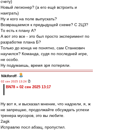
счету)
Новый легионер? (а его ещё встроить и
наиграть)
Ну и кого на поле выпускать?
Возвращаемся к предыдущей схеме? С 2ЦЗ?
То есть к плану А?
А вот это все - это был просто эксперимент по
разработке плана Б?
Только до конца не понятно, сам Станкович
научился? Команда, судя по последней игре,
не особо.
Ну подумаешь, время зря потеряли.
Nikiforoff
-
02 сен 2025 13:24
BN78 » 02 сен 2025 13:17
Ну вот я, и высказал мнение, что надоели, я, ж
не запрещаю, продолжайте обсуждать успехи
тренера мусоров, это вы любите.
2agk
Исправлю посл абзац, пропустил.