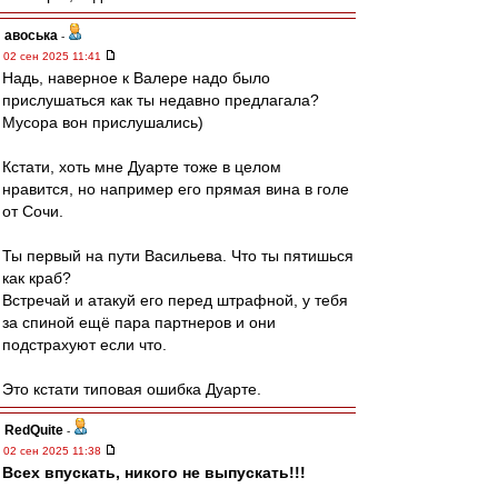
авоська
-
02 сен 2025 11:41
Надь, наверное к Валере надо было
прислушаться как ты недавно предлагала?
Мусора вон прислушались)
Кстати, хоть мне Дуарте тоже в целом
нравится, но например его прямая вина в голе
от Сочи.
Ты первый на пути Васильева. Что ты пятишься
как краб?
Встречай и атакуй его перед штрафной, у тебя
за спиной ещё пара партнеров и они
подстрахуют если что.
Это кстати типовая ошибка Дуарте.
RedQuite
-
02 сен 2025 11:38
Всех впускать, никого не выпускать!!!