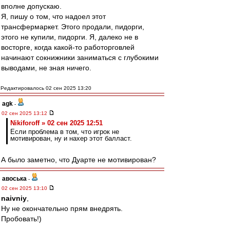
вполне допускаю.
Я, пишу о том, что надоел этот
трансфермаркет. Этого продали, пидорги,
этого не купили, пидорги. Я, далеко не в
восторге, когда какой-то работорговлей
начинают сокнижники заниматься с глубокими
выводами, не зная ничего.
Редактировалось 02 сен 2025 13:20
agk
-
02 сен 2025 13:12
Nikiforoff » 02 сен 2025 12:51
Если проблема в том, что игрок не
мотивирован, ну и нахер этот балласт.
А было заметно, что Дуарте не мотивирован?
авоська
-
02 сен 2025 13:10
naivniy
,
Ну не окончательно прям внедрять.
Пробовать!)