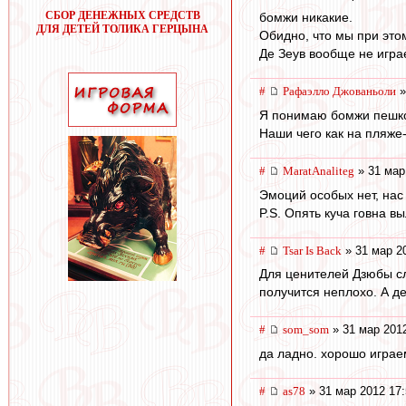
СБОР ДЕНЕЖНЫХ СРЕДСТВ
бомжи никакие.
ДЛЯ ДЕТЕЙ ТОЛИКА ГЕРЦЫНА
Обидно, что мы при это
Де Зеув вообще не играе
#
Рафаэлло Джованьоли
»
Я понимаю бомжи пешко
Наши чего как на пляже
#
MaratAnaliteg
» 31 мар
Эмоций особых нет, нас
P.S. Опять куча говна 
#
Tsar Is Back
» 31 мар 2
Для ценителей Дзюбы сл
получится неплохо. А де
#
som_som
» 31 мар 2012
да ладно. хорошо играем
#
as78
» 31 мар 2012 17: