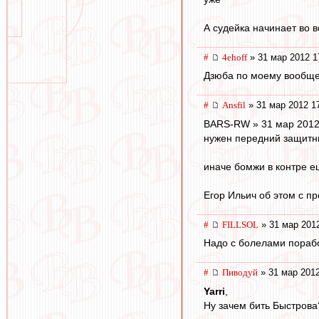
А судейка начинает во 
#
4ehoff
» 31 мар 2012 1
Дзюба по моему вообще 
#
Ansfil
» 31 мар 2012 1
BARS-RW » 31 мар 2012
нужен передний защитн
иначе бомжи в контре е
Егор Ильич об этом с п
#
FILLSOL
» 31 мар 2012
Надо с болелами порабо
#
Пиводуй
» 31 мар 2012
Yarri
,
Ну зачем бить Быстрова?