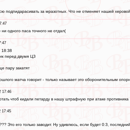
всю подпидарасивать за мразотных. Что не отменяет нашей херовой
7:47
ни одного паса точного не отдал(
7:47
 18:38
ик перед двумя ЦЗ
ще пару закатят
рошлого матча говорит - только называет это оборонительным опор
 17:46
тать чтоб кидали петарду в нашу штрафную при атаке противника
 17:45
?? Это его только заводит. Ну удивлюсь, если будет 0:3, последни