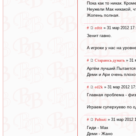
Пока как то никак. Кром
Неужели Мак никакой, чт
Жопень полная.
#
edtit
» 31 мар 2012 17:
Зенит гавно.
А игроки у нас на уровн
#
Стараюсь думать
» 31 
Артём лучший.Пытается 
Деми и Ари очень плохо
#
ed2k
» 31 мар 2012 17
Главная проблема - физ
Играем суперхуево по о
#
Pafnuti
» 31 мар 2012 
Гиди - Мак
Деми - Жано