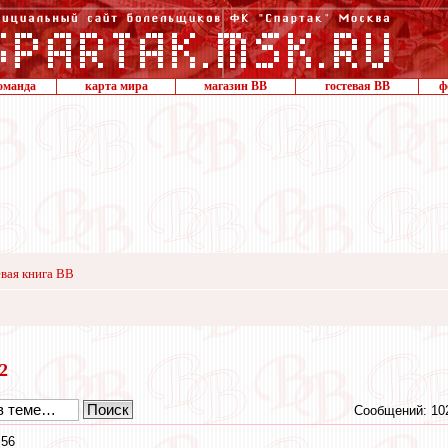
оманда
карта мира
магазин ВВ
гостевая ВВ
ф
вая книга ВВ
12
Сообщений: 10
:56