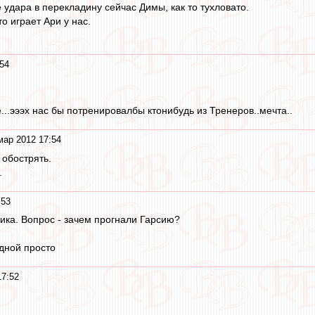
е удара в перекладину сейчас Димы, как то тухловато.
о играет Ари у нас.
54
е...эээх нас бы потренировалбы ктонибудь из Тренеров..мечта..
мар 2012 17:54
обострять.
.
:53
ика. Вопрос - зачем прогнали Гарсию?
дной просто
17:52