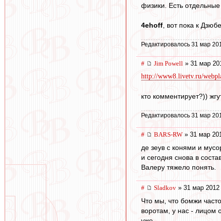
физики. Есть отдельные 
4ehoff
, вот пока к Дзюб
Редактировалось 31 мар 20
#
Jim Powell
» 31 мар 20
http://www8.livetv.ru/webpl
кто комментирует?)) жг
Редактировалось 31 мар 20
#
BARS-RW
» 31 мар 20
де зеув с конями и мус
и сегодня снова в соста
Валеру тяжело понять.
#
Sladkov
» 31 мар 2012
Что мы, что бомжи част
воротам, у нас - лицом о
уже