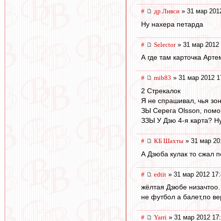
#
др.Ливси
» 31 мар 201
Ну нахера петарда
#
Selector
» 31 мар 2012 
А где там карточка Арт
#
mib83
» 31 мар 2012 1
2 Стрекалок
Я не спрашивал, чья зон
ЗЫ Серега Olsson, помог
ЗЗЫ У Дзю 4-я карта? Н
#
КБ Шахты
» 31 мар 20
А Дзюба кулак то сжал 
#
edtit
» 31 мар 2012 17:
жёлтая Дзюбе низачтоо.
не футбол а балет,по в
#
Yarri
» 31 мар 2012 17