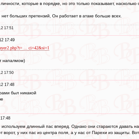
личности, которые в порядке, но это только показывает, насколько
е нет больших претензий, Он работает в атаке больше всех.
12 17:51
12 17:49
ayer2.php?t= ... ci=42&si=1
ут напалмом)
12 17:50
12 17:48
орами был никакой
ве
 17:48
о используем длинный пас вперед. Однако они стараются давать на 
т ворот, у них пас из центра поля, а у нас от Парехи из защиты. Во