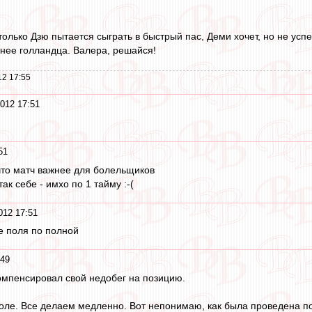
олько Дзю пытается сыграть в быстрый пас, Деми хочет, но не успе
нее голландца. Валера, решайся!
12 17:55
012 17:51
51
что матч важнее для болельщиков
ак себе - имхо по 1 тайму :-(
012 17:51
е поля по полной
:49
омпенсировал свой недобег на позицию.
оле. Все делаем медленно. Вот непонимаю, как была проведена подг