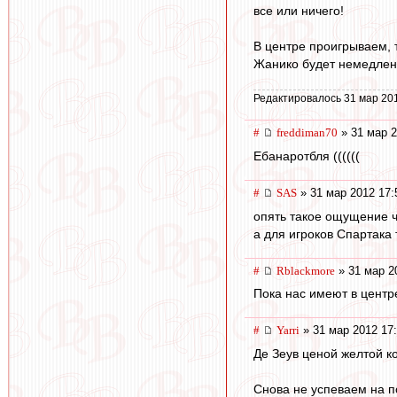
все или ничего!
В центре проигрываем, т
Жанико будет немедлен
Редактировалось 31 мар 20
#
freddiman70
» 31 мар 2
Ебанаротбля ((((((
#
SAS
» 31 мар 2012 17:
опять такое ощущение 
а для игроков Спартака т
#
Rblackmore
» 31 мар 2
Пока нас имеют в центр
#
Yarri
» 31 мар 2012 17
Де Зеув ценой желтой к
Снова не успеваем на п