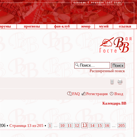
орумы
прогнозы
фан-клуб
юмор
музей
ссылки
Расширенный поиск
FAQ
Регистрация
Вход
Календарь ВВ
13
206 •
Страница
13
из
205
•
1
...
10
11
12
14
15
16
...
205