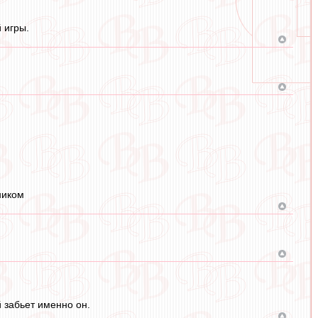
 игры.
ником
й забьет именно он.