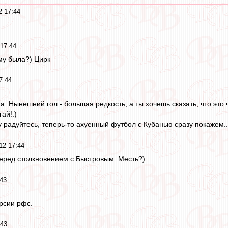
2 17:44
17:44
ему была?) Цирк
7:44
а. Нынешний гол - большая редкость, а ты хочешь сказать, что это 
ай!:)
у радуйтесь, теперь-то ахуенный футбол с Кубанью сразу покажем..
12 17:44
перед столкновением с Быстровым. Месть?)
43
ерсии рфс.
:43