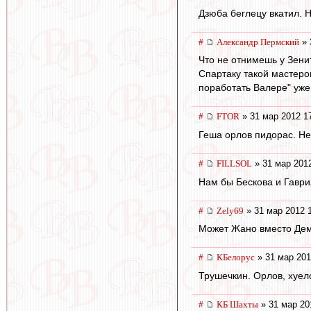
Дзюба беглецу вкатил. 
#
Александр Пермский
» 
Что не отнимешь у Зенита
Спартаку такой мастеро
поработать Валере" уже
#
FTOR
» 31 мар 2012 1
Геша орлов пидорас. Не
#
FILLSOL
» 31 мар 2012
Нам бы Бескова и Гавр
#
Zely69
» 31 мар 2012 
Может Жано вместо Де
#
КБелорус
» 31 мар 201
Трушечкин. Орлов, хуел
#
КБ Шахты
» 31 мар 20