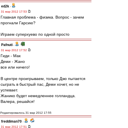
ed2k
-
31 мар 2012 17:53
Главная проблема - физика. Вопрос - зачем
прогнали Гарсию?
Играем суперхуево по одной просто
Pafnuti
-
31 мар 2012 17:52
Гиди - Мак
Деми - Жано
все или ничего!
В центре проигрываем, только Дзю пытается
сыграть в быстрый пас, Деми хочет, но не
успевает.
Жанико будет немедленнее голландца.
Валера, решайся!
Редактировалось 31 мар 2012 17:55
freddiman70
-
31 мар 2012 17:51