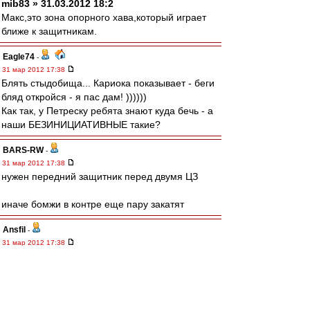
mib83 » 31.03.2012 18:2
Макс,это зона опорного хава,который играет
ближе к защитникам.
Eagle74
-
31 мар 2012 17:38
Блять стыдобища... Кариока показывает - беги
бляд откройся - я пас дам! ))))))
Как так, у Петреску ребята знают куда бечь - а
наши БЕЗИНИЦИАТИВНЫЕ такие?
BARS-RW
-
31 мар 2012 17:38
нужен передний защитник перед двумя ЦЗ
иначе бомжи в контре еще пару закатят
Ansfil
-
31 мар 2012 17:38
позиционная атака - нихера
edtit
-
31 мар 2012 17:38
# Yana03 » 31 мар 2012 18:3