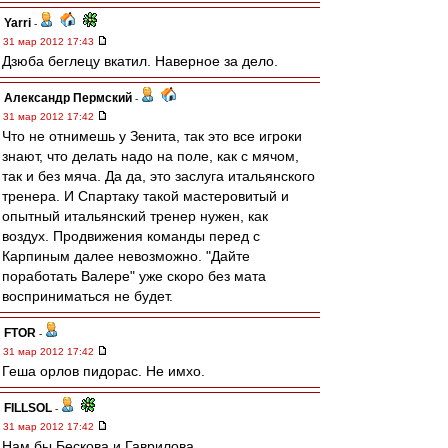
Yarri
-
31 мар 2012 17:43
Дзюба беглецу вкатил. Наверное за дело.
Александр Пермский
-
31 мар 2012 17:42
Что не отнимешь у Зенита, так это все игроки
знают, что делать надо на поле, как с мячом,
так и без мяча. Да да, это заслуга итальянского
тренера. И Спартаку такой мастеровитый и
опытный итальянский тренер нужен, как
воздух. Продвижения команды перед с
Карпиным далее невозможно. "Дайте
поработать Валере" уже скоро без мата
восприниматься не будет.
FTOR
-
31 мар 2012 17:42
Геша орлов пидорас. Не имхо.
FILLSOL
-
31 мар 2012 17:42
Нам бы Бескова и Гаврилова