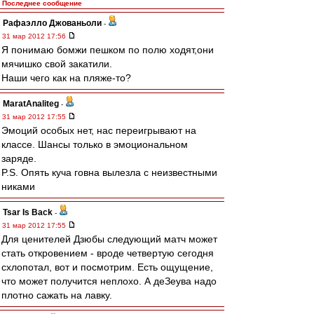
Последнее сообщение
Рафаэлло Джованьоли
-
31 мар 2012 17:56
Я понимаю бомжи пешком по полю ходят,они
мячишко свой закатили.
Наши чего как на пляже-то?
MaratAnaliteg
-
31 мар 2012 17:55
Эмоций особых нет, нас переигрывают на
классе. Шансы только в эмоциональном
заряде.
P.S. Опять куча говна вылезла с неизвестными
никами
Tsar Is Back
-
31 мар 2012 17:55
Для ценителей Дзюбы следующий матч может
стать откровением - вроде четвертую сегодня
схлопотал, вот и посмотрим. Есть ощущение,
что может получится неплохо. А деЗеува надо
плотно сажать на лавку.