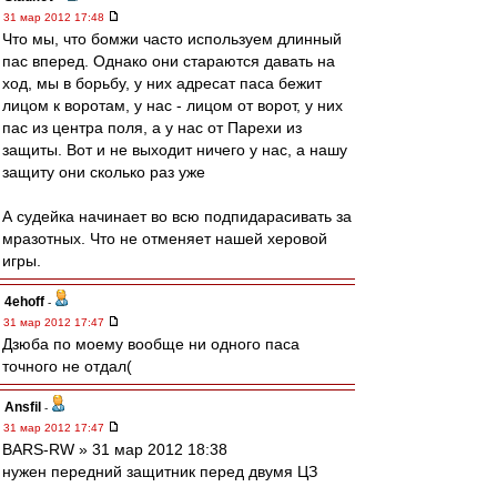
31 мар 2012 17:48
Что мы, что бомжи часто используем длинный
пас вперед. Однако они стараются давать на
ход, мы в борьбу, у них адресат паса бежит
лицом к воротам, у нас - лицом от ворот, у них
пас из центра поля, а у нас от Парехи из
защиты. Вот и не выходит ничего у нас, а нашу
защиту они сколько раз уже
А судейка начинает во всю подпидарасивать за
мразотных. Что не отменяет нашей херовой
игры.
4ehoff
-
31 мар 2012 17:47
Дзюба по моему вообще ни одного паса
точного не отдал(
Ansfil
-
31 мар 2012 17:47
BARS-RW » 31 мар 2012 18:38
нужен передний защитник перед двумя ЦЗ