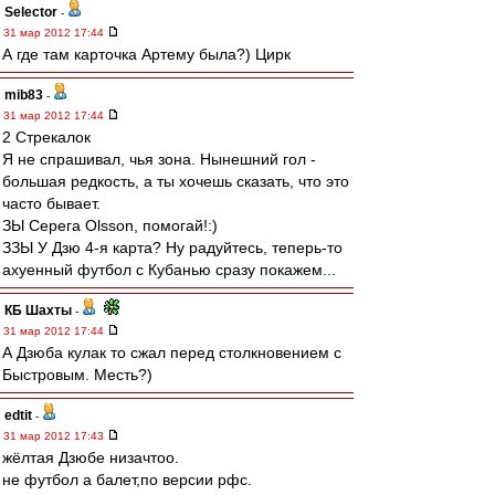
Selector
-
31 мар 2012 17:44
А где там карточка Артему была?) Цирк
mib83
-
31 мар 2012 17:44
2 Стрекалок
Я не спрашивал, чья зона. Нынешний гол -
большая редкость, а ты хочешь сказать, что это
часто бывает.
ЗЫ Серега Olsson, помогай!:)
ЗЗЫ У Дзю 4-я карта? Ну радуйтесь, теперь-то
ахуенный футбол с Кубанью сразу покажем...
КБ Шахты
-
31 мар 2012 17:44
А Дзюба кулак то сжал перед столкновением с
Быстровым. Месть?)
edtit
-
31 мар 2012 17:43
жёлтая Дзюбе низачтоо.
не футбол а балет,по версии рфс.