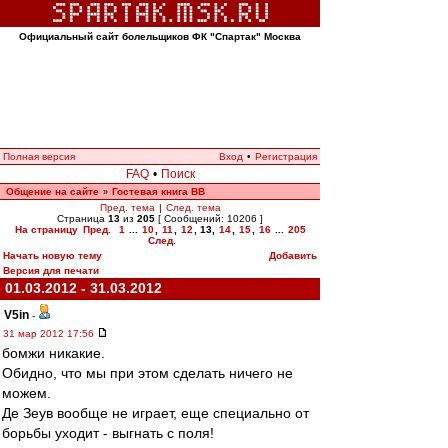
Официальный сайт болельщиков ФК "Спартак" Москва
Полная версия
Вход
•
Регистрация
FAQ
•
Поиск
Общение на сайте
Гостевая книга ВВ
»
Пред. тема
|
След. тема
Страница
13
из
205
[ Сообщений: 10206 ]
На страницу
Пред.
1
...
10
,
11
,
12
,
13
,
14
,
15
,
16
...
205
След.
Начать новую тему
Добавить
Версия для печати
01.03.2012 - 31.03.2012
V5in
-
31 мар 2012 17:56
бомжи никакие.
Обидно, что мы при этом сделать ничего не
можем.
Де Зеув вообще не играет, еще специально от
борьбы уходит - выгнать с поля!