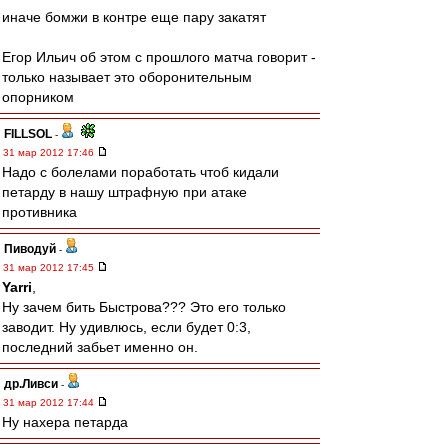
иначе бомжи в контре еще пару закатят
Егор Ильич об этом с прошлого матча говорит -
только называет это оборонительным
опорником
FILLSOL
-
31 мар 2012 17:46
Надо с болелами поработать чтоб кидали
петарду в нашу штрафную при атаке
противника
Пиводуй
-
31 мар 2012 17:45
Yarri
,
Ну зачем бить Быстрова??? Это его только
заводит. Ну удивлюсь, если будет 0:3,
последний забьет именно он.
др.Ливси
-
31 мар 2012 17:44
Ну нахера петарда