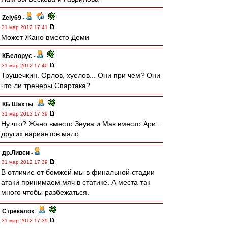
Zely69
-
31 мар 2012 17:41
Может Жано вместо Деми
КБелорус
-
31 мар 2012 17:40
Трушечкин. Орлов, хуелов... Они при чем? Они
что ли тренеры Спартака?
КБ Шахты
-
31 мар 2012 17:39
Ну что? Жано вместо Зеува и Мак вместо Ари..
других вариантов мало
др.Ливси
-
31 мар 2012 17:39
В отличие от бомжей мы в финальной стадии
атаки принимаем мяч в статике. А места так
много чтобы разбежаться.
Стрекалок
-
31 мар 2012 17:39