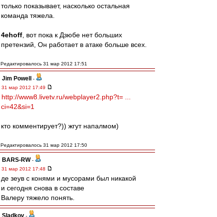
только показывает, насколько остальная
команда тяжела.
4ehoff
, вот пока к Дзюбе нет больших
претензий, Он работает в атаке больше всех.
Редактировалось 31 мар 2012 17:51
Jim Powell
-
31 мар 2012 17:49
http://www8.livetv.ru/webplayer2.php?t= ...
ci=42&si=1
кто комментирует?)) жгут напалмом)
Редактировалось 31 мар 2012 17:50
BARS-RW
-
31 мар 2012 17:48
де зеув с конями и мусорами был никакой
и сегодня снова в составе
Валеру тяжело понять.
Sladkov
-