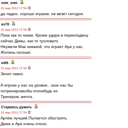
som_som
-
31 мар 2012 17:54
да ладно. хорошо играем, не везет сегодня.
as78
-
31 мар 2012 17:54
Пока как то никак. Кроме удара в перекладину
сейчас Димы, как то тухловато.
Неужели Мак никакой, что играет Ари у нас.
Жопень полная.
edtit
-
31 мар 2012 17:54
Зенит гавно.
А игроки у нас на уровне...эээх нас бы
потренировалбы ктонибудь из
Тренеров..мечта..
Стараюсь думать
-
31 мар 2012 17:54
Артём лучший.Пытается обострять.
Деми и Ари очень плохо.