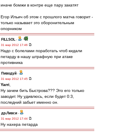
иначе бомжи в контре еще пару закатят
Егор Ильич об этом с прошлого матча говорит -
только называет это оборонительным
опорником
FILLSOL
-
31 мар 2012 17:46
Надо с болелами поработать чтоб кидали
петарду в нашу штрафную при атаке
противника
Пиводуй
-
31 мар 2012 17:45
Yarri
,
Ну зачем бить Быстрова??? Это его только
заводит. Ну удивлюсь, если будет 0:3,
последний забьет именно он.
др.Ливси
-
31 мар 2012 17:44
Ну нахера петарда