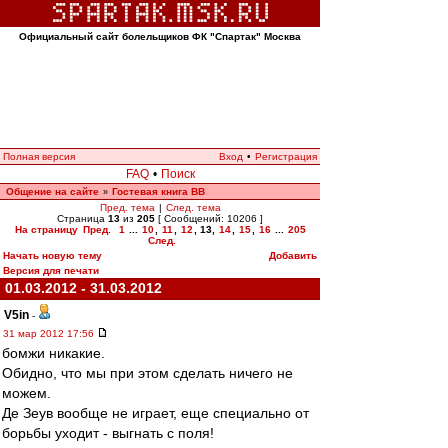
Официальный сайт болельщиков ФК "Спартак" Москва
Полная версия
Вход
•
Регистрация
FAQ
•
Поиск
Общение на сайте
Гостевая книга ВВ
»
Пред. тема
|
След. тема
Страница
13
из
205
[ Сообщений: 10206 ]
На страницу
Пред.
1
...
10
,
11
,
12
,
13
,
14
,
15
,
16
...
205
След.
Начать новую тему
Добавить
Версия для печати
01.03.2012 - 31.03.2012
V5in
-
31 мар 2012 17:56
бомжи никакие.
Обидно, что мы при этом сделать ничего не
можем.
Де Зеув вообще не играет, еще специально от
борьбы уходит - выгнать с поля!