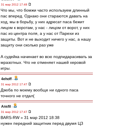
31 мар 2012 17:48
Что мы, что бомжи часто используем длинный
пас вперед. Однако они стараются давать на
ход, мы в борьбу, у них адресат паса бежит
лицом к воротам, у нас - лицом от ворот, у них
пас из центра поля, а у нас от Парехи из
защиты. Вот и не выходит ничего у нас, а нашу
защиту они сколько раз уже
А судейка начинает во всю подпидарасивать за
мразотных. Что не отменяет нашей херовой
игры.
4ehoff
-
31 мар 2012 17:47
Дзюба по моему вообще ни одного паса
точного не отдал(
Ansfil
-
31 мар 2012 17:47
BARS-RW » 31 мар 2012 18:38
нужен передний защитник перед двумя ЦЗ