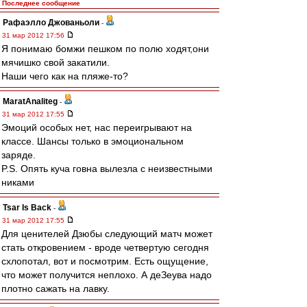
Последнее сообщение
Рафаэлло Джованьоли
-
31 мар 2012 17:56
Я понимаю бомжи пешком по полю ходят,они
мячишко свой закатили.
Наши чего как на пляже-то?
MaratAnaliteg
-
31 мар 2012 17:55
Эмоций особых нет, нас переигрывают на
классе. Шансы только в эмоциональном
заряде.
P.S. Опять куча говна вылезла с неизвестными
никами
Tsar Is Back
-
31 мар 2012 17:55
Для ценителей Дзюбы следующий матч может
стать откровением - вроде четвертую сегодня
схлопотал, вот и посмотрим. Есть ощущение,
что может получится неплохо. А деЗеува надо
плотно сажать на лавку.