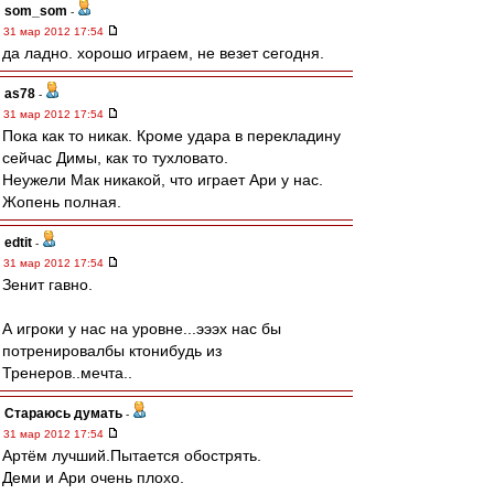
som_som
-
31 мар 2012 17:54
да ладно. хорошо играем, не везет сегодня.
as78
-
31 мар 2012 17:54
Пока как то никак. Кроме удара в перекладину
сейчас Димы, как то тухловато.
Неужели Мак никакой, что играет Ари у нас.
Жопень полная.
edtit
-
31 мар 2012 17:54
Зенит гавно.
А игроки у нас на уровне...эээх нас бы
потренировалбы ктонибудь из
Тренеров..мечта..
Стараюсь думать
-
31 мар 2012 17:54
Артём лучший.Пытается обострять.
Деми и Ари очень плохо.