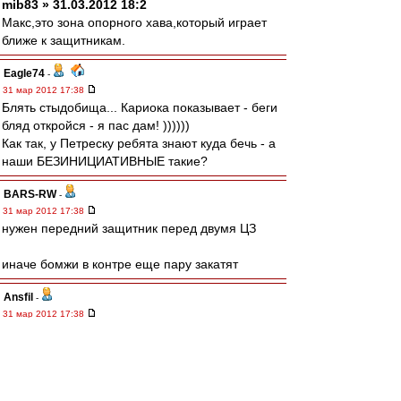
mib83 » 31.03.2012 18:2
Макс,это зона опорного хава,который играет
ближе к защитникам.
Eagle74
-
31 мар 2012 17:38
Блять стыдобища... Кариока показывает - беги
бляд откройся - я пас дам! ))))))
Как так, у Петреску ребята знают куда бечь - а
наши БЕЗИНИЦИАТИВНЫЕ такие?
BARS-RW
-
31 мар 2012 17:38
нужен передний защитник перед двумя ЦЗ
иначе бомжи в контре еще пару закатят
Ansfil
-
31 мар 2012 17:38
позиционная атака - нихера
edtit
-
31 мар 2012 17:38
# Yana03 » 31 мар 2012 18:3