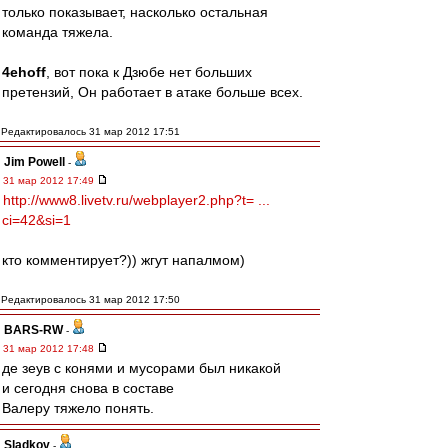
только показывает, насколько остальная
команда тяжела.
4ehoff
, вот пока к Дзюбе нет больших
претензий, Он работает в атаке больше всех.
Редактировалось 31 мар 2012 17:51
Jim Powell
-
31 мар 2012 17:49
http://www8.livetv.ru/webplayer2.php?t= ...
ci=42&si=1
кто комментирует?)) жгут напалмом)
Редактировалось 31 мар 2012 17:50
BARS-RW
-
31 мар 2012 17:48
де зеув с конями и мусорами был никакой
и сегодня снова в составе
Валеру тяжело понять.
Sladkov
-