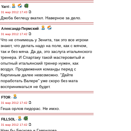
Yarri
-
31 мар 2012 17:43
Дзюба беглецу вкатил. Наверное за дело.
Александр Пермский
-
31 мар 2012 17:42
Что не отнимешь у Зенита, так это все игроки
знают, что делать надо на поле, как с мячом,
так и без мяча. Да да, это заслуга итальянского
тренера. И Спартаку такой мастеровитый и
опытный итальянский тренер нужен, как
воздух. Продвижения команды перед с
Карпиным далее невозможно. "Дайте
поработать Валере" уже скоро без мата
восприниматься не будет.
FTOR
-
31 мар 2012 17:42
Геша орлов пидорас. Не имхо.
FILLSOL
-
31 мар 2012 17:42
Нам бы Бескова и Гаврилова