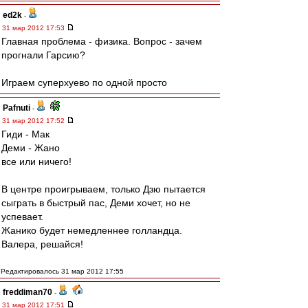
ed2k
-
31 мар 2012 17:53
Главная проблема - физика. Вопрос - зачем
прогнали Гарсию?
Играем суперхуево по одной просто
Pafnuti
-
31 мар 2012 17:52
Гиди - Мак
Деми - Жано
все или ничего!
В центре проигрываем, только Дзю пытается
сыграть в быстрый пас, Деми хочет, но не
успевает.
Жанико будет немедленнее голландца.
Валера, решайся!
Редактировалось 31 мар 2012 17:55
freddiman70
-
31 мар 2012 17:51