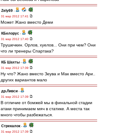
Zely69
-
31 мар 2012 17:41
Может Жано вместо Деми
КБелорус
-
31 мар 2012 17:40
Трушечкин. Орлов, хуелов... Они при чем? Они
что ли тренеры Спартака?
КБ Шахты
-
31 мар 2012 17:39
Ну что? Жано вместо Зеува и Мак вместо Ари..
других вариантов мало
др.Ливси
-
31 мар 2012 17:39
В отличие от бомжей мы в финальной стадии
атаки принимаем мяч в статике. А места так
много чтобы разбежаться.
Стрекалок
-
31 мар 2012 17:39