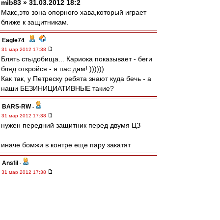
mib83 » 31.03.2012 18:2
Макс,это зона опорного хава,который играет
ближе к защитникам.
Eagle74
-
31 мар 2012 17:38
Блять стыдобища... Кариока показывает - беги
бляд откройся - я пас дам! ))))))
Как так, у Петреску ребята знают куда бечь - а
наши БЕЗИНИЦИАТИВНЫЕ такие?
BARS-RW
-
31 мар 2012 17:38
нужен передний защитник перед двумя ЦЗ
иначе бомжи в контре еще пару закатят
Ansfil
-
31 мар 2012 17:38
позиционная атака - нихера
edtit
-
31 мар 2012 17:38
# Yana03 » 31 мар 2012 18:3