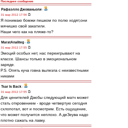
Последнее сообщение
Рафаэлло Джованьоли
-
31 мар 2012 17:56
Я понимаю бомжи пешком по полю ходят,они
мячишко свой закатили.
Наши чего как на пляже-то?
MaratAnaliteg
-
31 мар 2012 17:55
Эмоций особых нет, нас переигрывают на
классе. Шансы только в эмоциональном
заряде.
P.S. Опять куча говна вылезла с неизвестными
никами
Tsar Is Back
-
31 мар 2012 17:55
Для ценителей Дзюбы следующий матч может
стать откровением - вроде четвертую сегодня
схлопотал, вот и посмотрим. Есть ощущение,
что может получится неплохо. А деЗеува надо
плотно сажать на лавку.