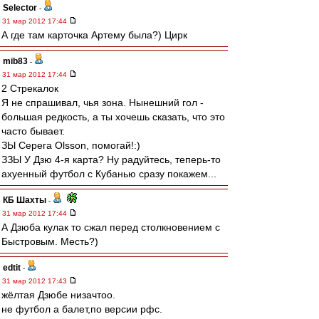
Selector
-
31 мар 2012 17:44
А где там карточка Артему была?) Цирк
mib83
-
31 мар 2012 17:44
2 Стрекалок
Я не спрашивал, чья зона. Нынешний гол -
большая редкость, а ты хочешь сказать, что это
часто бывает.
ЗЫ Серега Olsson, помогай!:)
ЗЗЫ У Дзю 4-я карта? Ну радуйтесь, теперь-то
ахуенный футбол с Кубанью сразу покажем...
КБ Шахты
-
31 мар 2012 17:44
А Дзюба кулак то сжал перед столкновением с
Быстровым. Месть?)
edtit
-
31 мар 2012 17:43
жёлтая Дзюбе низачтоо.
не футбол а балет,по версии рфс.