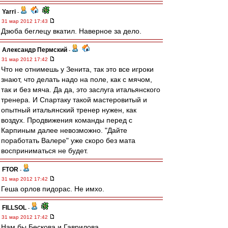
Yarri
-
31 мар 2012 17:43
Дзюба беглецу вкатил. Наверное за дело.
Александр Пермский
-
31 мар 2012 17:42
Что не отнимешь у Зенита, так это все игроки
знают, что делать надо на поле, как с мячом,
так и без мяча. Да да, это заслуга итальянского
тренера. И Спартаку такой мастеровитый и
опытный итальянский тренер нужен, как
воздух. Продвижения команды перед с
Карпиным далее невозможно. "Дайте
поработать Валере" уже скоро без мата
восприниматься не будет.
FTOR
-
31 мар 2012 17:42
Геша орлов пидорас. Не имхо.
FILLSOL
-
31 мар 2012 17:42
Нам бы Бескова и Гаврилова