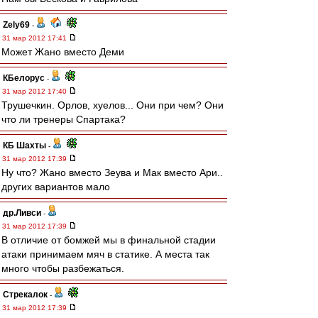
Zely69
-
31 мар 2012 17:41
Может Жано вместо Деми
КБелорус
-
31 мар 2012 17:40
Трушечкин. Орлов, хуелов... Они при чем? Они
что ли тренеры Спартака?
КБ Шахты
-
31 мар 2012 17:39
Ну что? Жано вместо Зеува и Мак вместо Ари..
других вариантов мало
др.Ливси
-
31 мар 2012 17:39
В отличие от бомжей мы в финальной стадии
атаки принимаем мяч в статике. А места так
много чтобы разбежаться.
Стрекалок
-
31 мар 2012 17:39