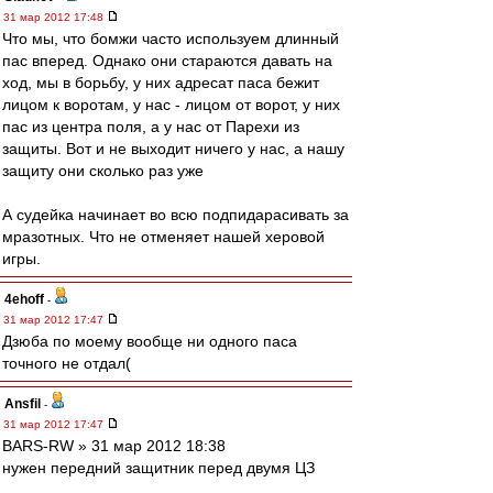
31 мар 2012 17:48
Что мы, что бомжи часто используем длинный
пас вперед. Однако они стараются давать на
ход, мы в борьбу, у них адресат паса бежит
лицом к воротам, у нас - лицом от ворот, у них
пас из центра поля, а у нас от Парехи из
защиты. Вот и не выходит ничего у нас, а нашу
защиту они сколько раз уже
А судейка начинает во всю подпидарасивать за
мразотных. Что не отменяет нашей херовой
игры.
4ehoff
-
31 мар 2012 17:47
Дзюба по моему вообще ни одного паса
точного не отдал(
Ansfil
-
31 мар 2012 17:47
BARS-RW » 31 мар 2012 18:38
нужен передний защитник перед двумя ЦЗ