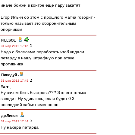
иначе бомжи в контре еще пару закатят
Егор Ильич об этом с прошлого матча говорит -
только называет это оборонительным
опорником
FILLSOL
-
31 мар 2012 17:46
Надо с болелами поработать чтоб кидали
петарду в нашу штрафную при атаке
противника
Пиводуй
-
31 мар 2012 17:45
Yarri
,
Ну зачем бить Быстрова??? Это его только
заводит. Ну удивлюсь, если будет 0:3,
последний забьет именно он.
др.Ливси
-
31 мар 2012 17:44
Ну нахера петарда