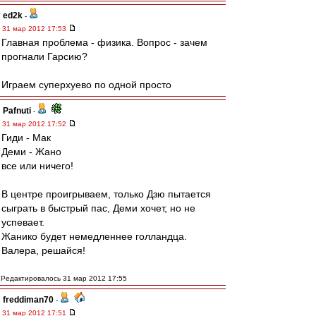
ed2k
-
31 мар 2012 17:53
Главная проблема - физика. Вопрос - зачем
прогнали Гарсию?
Играем суперхуево по одной просто
Pafnuti
-
31 мар 2012 17:52
Гиди - Мак
Деми - Жано
все или ничего!
В центре проигрываем, только Дзю пытается
сыграть в быстрый пас, Деми хочет, но не
успевает.
Жанико будет немедленнее голландца.
Валера, решайся!
Редактировалось 31 мар 2012 17:55
freddiman70
-
31 мар 2012 17:51