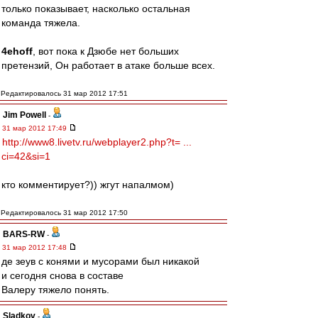
только показывает, насколько остальная
команда тяжела.
4ehoff
, вот пока к Дзюбе нет больших
претензий, Он работает в атаке больше всех.
Редактировалось 31 мар 2012 17:51
Jim Powell
-
31 мар 2012 17:49
http://www8.livetv.ru/webplayer2.php?t= ...
ci=42&si=1
кто комментирует?)) жгут напалмом)
Редактировалось 31 мар 2012 17:50
BARS-RW
-
31 мар 2012 17:48
де зеув с конями и мусорами был никакой
и сегодня снова в составе
Валеру тяжело понять.
Sladkov
-