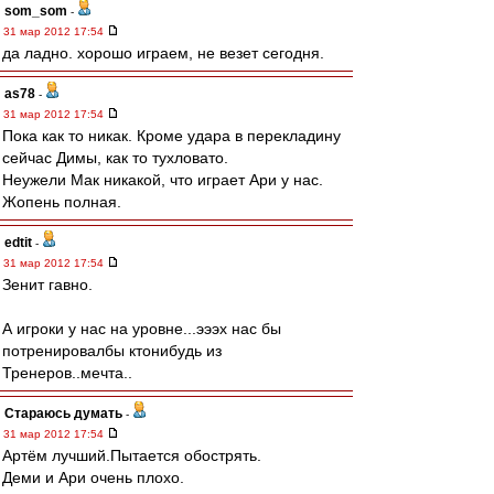
som_som
-
31 мар 2012 17:54
да ладно. хорошо играем, не везет сегодня.
as78
-
31 мар 2012 17:54
Пока как то никак. Кроме удара в перекладину
сейчас Димы, как то тухловато.
Неужели Мак никакой, что играет Ари у нас.
Жопень полная.
edtit
-
31 мар 2012 17:54
Зенит гавно.
А игроки у нас на уровне...эээх нас бы
потренировалбы ктонибудь из
Тренеров..мечта..
Стараюсь думать
-
31 мар 2012 17:54
Артём лучший.Пытается обострять.
Деми и Ари очень плохо.