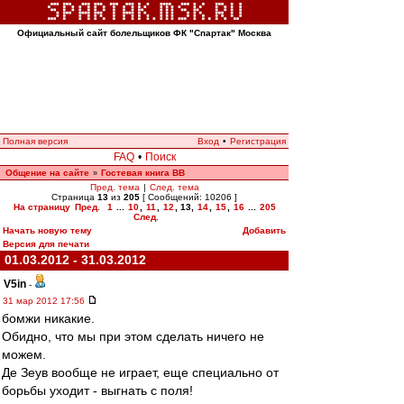
Официальный сайт болельщиков ФК "Спартак" Москва
Полная версия
Вход
•
Регистрация
FAQ
•
Поиск
Общение на сайте
Гостевая книга ВВ
»
Пред. тема
|
След. тема
Страница
13
из
205
[ Сообщений: 10206 ]
На страницу
Пред.
1
...
10
,
11
,
12
,
13
,
14
,
15
,
16
...
205
След.
Начать новую тему
Добавить
Версия для печати
01.03.2012 - 31.03.2012
V5in
-
31 мар 2012 17:56
бомжи никакие.
Обидно, что мы при этом сделать ничего не
можем.
Де Зеув вообще не играет, еще специально от
борьбы уходит - выгнать с поля!