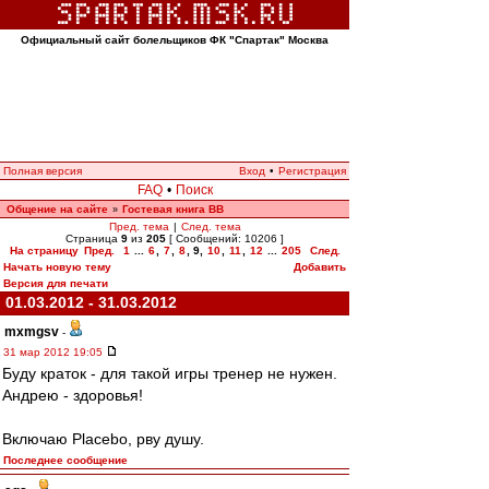
Официальный сайт болельщиков ФК "Спартак" Москва
Полная версия
Вход
•
Регистрация
FAQ
•
Поиск
Общение на сайте
Гостевая книга ВВ
»
Пред. тема
|
След. тема
Страница
9
из
205
[ Сообщений: 10206 ]
На страницу
Пред.
1
...
6
,
7
,
8
,
9
,
10
,
11
,
12
...
205
След.
Начать новую тему
Добавить
Версия для печати
01.03.2012 - 31.03.2012
mxmgsv
-
31 мар 2012 19:05
Буду краток - для такой игры тренер не нужен.
Андрею - здоровья!
Включаю Placebo, рву душу.
Последнее сообщение