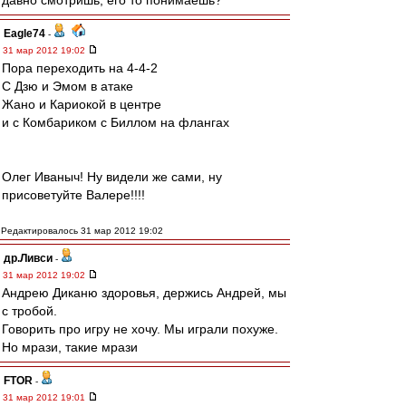
давно смотришь, его то понимаешь?
Eagle74
-
31 мар 2012 19:02
Пора переходить на 4-4-2
С Дзю и Эмом в атаке
Жано и Кариокой в центре
и с Комбариком с Биллом на флангах
Олег Иваныч! Ну видели же сами, ну
присоветуйте Валере!!!!
Редактировалось 31 мар 2012 19:02
др.Ливси
-
31 мар 2012 19:02
Андрею Диканю здоровья, держись Андрей, мы
с тробой.
Говорить про игру не хочу. Мы играли похуже.
Но мрази, такие мрази
FTOR
-
31 мар 2012 19:01