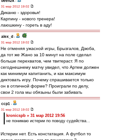
been2k
-
31 мар 2012 19:02
Диканю - здоровья!
Карпину - нового тренера!
лаюшкину - гореть в аду!
alex_d
-
31 мар 2012 19:02
Не отменяя ужасной игры, Брызгалов, Дзюба,
да тот же Жано за 10 минут на поле сделал
больше перехватов, чем твитераст. Я по
сегоднешнему матчу увидел, что Артем должен
как минимум капитанить, и как максимум
диктовать игру. Почему спрашивается только
он в отличной форме? Проиграли по делу,
свои 2 гола мы обязыны были забивать
ccp1
-
31 мар 2012 19:02
kronicspb » 31 мар 2012 19:56
не понимаю истерии по поводу судейства...
Истерии нет. Есть констатация. А футбол то