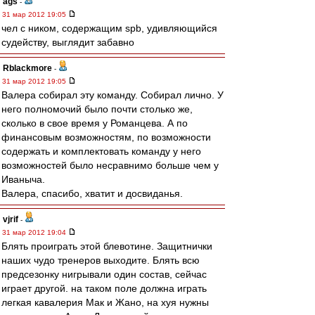
ags
-
31 мар 2012 19:05
чел с ником, содержащим spb, удивляющийся
судейству, выглядит забавно
Rblackmore
-
31 мар 2012 19:05
Валера собирал эту команду. Собирал лично. У
него полномочий было почти столько же,
сколько в свое время у Романцева. А по
финансовым возможностям, по возможности
содержать и комплектовать команду у него
возможностей было несравнимо больше чем у
Иваныча.
Валера, спасибо, хватит и досвиданья.
vjrif
-
31 мар 2012 19:04
Блять проиграть этой блевотине. Защитнички
наших чудо тренеров выходите. Блять всю
предсезонку нигрывали один состав, сейчас
играет другой. на таком поле должна играть
легкая кавалерия Мак и Жано, на хуя нужны