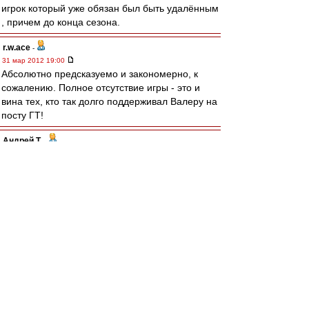
игрок который уже обязан был быть удалённым
, причем до конца сезона.
r.w.ace
-
31 мар 2012 19:00
Абсолютно предсказуемо и закономерно, к
сожалению. Полное отсутствие игры - это и
вина тех, кто так долго поддерживал Валеру на
посту ГТ!
Андрей Т.
-
31 мар 2012 18:59
бамжи пидорасы!!!!!!!!!!!!
Rblackmore
-
31 мар 2012 18:59
Проебали все ключевые матчи. Сезон закончен
man26
-
31 мар 2012 18:59
kronicspb » 31 мар 2012 19:56
не понимаю истерии по поводу судейства...