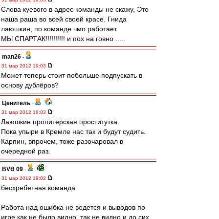
Слова куевого в адрес команды не скажу, Это
наша раша во всей своей красе. Гнида
лаюшкин, по команде чмо работает.
МЫ СПАРТАК!!!!!!!!!! и пох на говно .....
man26
-
31 мар 2012 19:03
Может теперь стоит побольше подпускать в
основу дублёров?
Ценитель
-
31 мар 2012 19:03
Лаюшкин пропитерская проститутка.
Пока упыри в Кремле нас так и будут судить.
Карпин, впрочем, тоже разочаровал в
очередной раз.
BVB 09
-
31 мар 2012 19:02
бесхребетная команда
Работа над ошибка не ведется и выводов по
игре как не было видно, так не видно и до сих