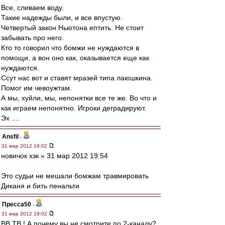
Все, сливаем воду.
Такие надежды были, и все впустую.
Четвертый закон Ньютона ептить. Не стоит
забывать про него.
Кто то говорил что бомжи не нуждаются в
помощи, а вон оно как, оказывается еще как
нуждаются.
Ссут нас вот и ставят мразей типа лаюшкина.
Помог им чевоужтам.
А мы, хуйли, мы, непонятки все те же. Во что и
как играем непонятно. Игроки деградируют.
Эх ....
Ansfil
-
31 мар 2012 19:02
новичок хзк » 31 мар 2012 19:54
Это судьи не мешали бомжам травмировать
Диканя и бить пенальти
Пресса50
-
31 мар 2012 19:02
ВВ ТВ ! А почему вы не смотрите по 2-каналу?