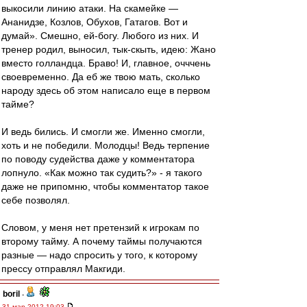
выкосили линию атаки. На скамейке —
Ананидзе, Козлов, Обухов, Гатагов. Вот и
думай». Смешно, ей-богу. Любого из них. И
тренер родил, выносил, тык-скыть, идею: Жано
вместо голландца. Браво! И, главное, очччень
своевременно. Да еб же твою мать, сколько
народу здесь об этом написало еще в первом
тайме?
И ведь бились. И смогли же. Именно смогли,
хоть и не победили. Молодцы! Ведь терпение
по поводу судейства даже у комментатора
лопнуло. «Как можно так судить?» - я такого
даже не припомню, чтобы комментатор такое
себе позволял.
Словом, у меня нет претензий к игрокам по
второму тайму. А почему таймы получаются
разные — надо спросить у того, к которому
прессу отправлял Макгиди.
boril
-
31 мар 2012 19:03