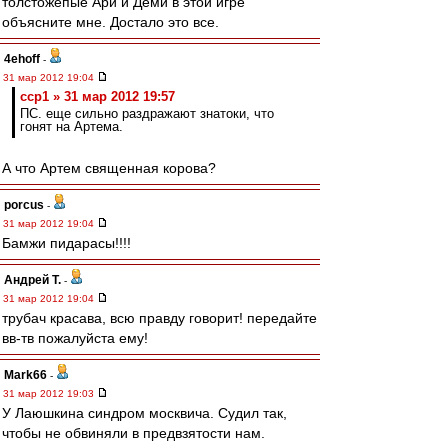
толстожепые Ари и Деми в этой игре
объясните мне. Достало это все.
4ehoff
-
31 мар 2012 19:04
ccp1 » 31 мар 2012 19:57
ПС. еще сильно раздражают знатоки, что
гонят на Артема.
А что Артем священная корова?
porcus
-
31 мар 2012 19:04
Бамжи пидарасы!!!!
Андрей Т.
-
31 мар 2012 19:04
трубач красава, всю правду говорит! передайте
вв-тв пожалуйста ему!
Mark66
-
31 мар 2012 19:03
У Лаюшкина синдром москвича. Судил так,
чтобы не обвиняли в предвзятости нам.