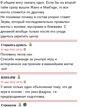
В общем могу сказать одно. Если бы на второй
тайм сразу вышли Жано и МакГиди, то все
могло сложится по другому.
Не понимаю почему в состав упорно ставят
Зеува, который последовательно провалил
мачты с конями, мусорами и бомжами. С
динамой вообще только после его ухода
удалось укрепить центр
Стараюсь думать
-
31 мар 2012 19:01
Половину легов нах.
Спасибо команде за унылую игру и
испорченное настроение в важнейшем матче
:evil:
BARS-RW
-
31 мар 2012 19:01
У меня только одно объяснение тому, что де
зеув в основе - это указ федуна, т.е.
предпродажная подготовка.
Стрекалок
-