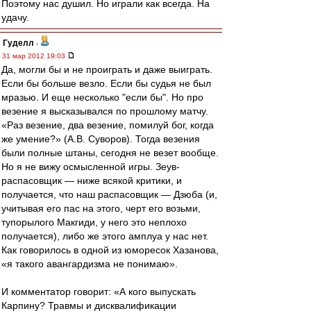
Поэтому нас душил. Но играли как всегда. На
удачу.
Гуделл
-
31 мар 2012 19:03
Да, могли бы и не проиграть и даже выиграть.
Если бы больше везло. Если бы судья не был
мразью. И еще несколько "если бы". Но про
везение я высказывался по прошлому матчу.
«Раз везение, два везение, помилуй бог, когда
же умение?» (А.В. Суворов). Тогда везения
были полные штаны, сегодня не везет вообще.
Но я не вижу осмысленной игры. Зеув-
распасовщик — ниже всякой критики, и
получается, что наш распасовщик — Дзюба (и,
учитывая его пас на этого, черт его возьми,
тупорылого Макгиди, у него это неплохо
получается), либо же этого амплуа у нас нет.
Как говорилось в одной из юморесок Хазанова,
«я такого авангардизма не понимаю».
И комментатор говорит: «А кого выпускать
Карпину? Травмы и дисквалификации