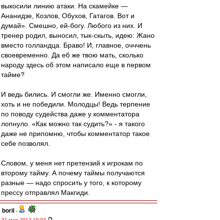
выкосили линию атаки. На скамейке —
Ананидзе, Козлов, Обухов, Гатагов. Вот и
думай». Смешно, ей-богу. Любого из них. И
тренер родил, выносил, тык-скыть, идею: Жано
вместо голландца. Браво! И, главное, очччень
своевременно. Да еб же твою мать, сколько
народу здесь об этом написало еще в первом
тайме?
И ведь бились. И смогли же. Именно смогли,
хоть и не победили. Молодцы! Ведь терпение
по поводу судейства даже у комментатора
лопнуло. «Как можно так судить?» - я такого
даже не припомню, чтобы комментатор такое
себе позволял.
Словом, у меня нет претензий к игрокам по
второму тайму. А почему таймы получаются
разные — надо спросить у того, к которому
прессу отправлял Макгиди.
boril
-
31 мар 2012 19:03