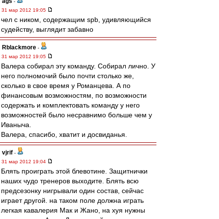
ags
-
31 мар 2012 19:05
чел с ником, содержащим spb, удивляющийся
судейству, выглядит забавно
Rblackmore
-
31 мар 2012 19:05
Валера собирал эту команду. Собирал лично. У
него полномочий было почти столько же,
сколько в свое время у Романцева. А по
финансовым возможностям, по возможности
содержать и комплектовать команду у него
возможностей было несравнимо больше чем у
Иваныча.
Валера, спасибо, хватит и досвиданья.
vjrif
-
31 мар 2012 19:04
Блять проиграть этой блевотине. Защитнички
наших чудо тренеров выходите. Блять всю
предсезонку нигрывали один состав, сейчас
играет другой. на таком поле должна играть
легкая кавалерия Мак и Жано, на хуя нужны