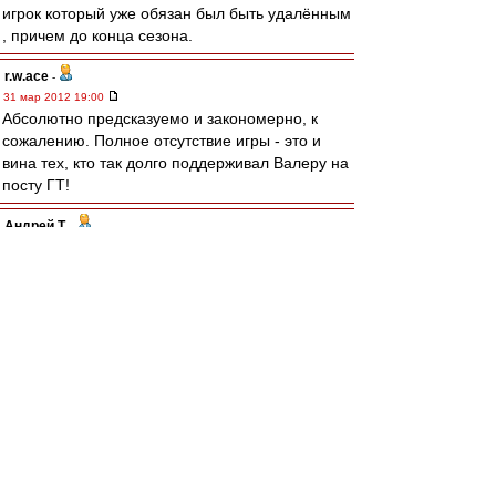
игрок который уже обязан был быть удалённым
, причем до конца сезона.
r.w.ace
-
31 мар 2012 19:00
Абсолютно предсказуемо и закономерно, к
сожалению. Полное отсутствие игры - это и
вина тех, кто так долго поддерживал Валеру на
посту ГТ!
Андрей Т.
-
31 мар 2012 18:59
бамжи пидорасы!!!!!!!!!!!!
Rblackmore
-
31 мар 2012 18:59
Проебали все ключевые матчи. Сезон закончен
man26
-
31 мар 2012 18:59
kronicspb » 31 мар 2012 19:56
не понимаю истерии по поводу судейства...