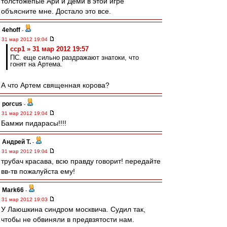
толстожепые Ари и Деми в этой игре
объясните мне. Достало это все.
4ehoff
-
31 мар 2012 19:04
ccp1 » 31 мар 2012 19:57
ПС. еще сильно раздражают знатоки, что
гонят на Артема.
А что Артем священная корова?
porcus
-
31 мар 2012 19:04
Бамжи пидарасы!!!!
Андрей Т.
-
31 мар 2012 19:04
трубач красава, всю правду говорит! передайте
вв-тв пожалуйста ему!
Mark66
-
31 мар 2012 19:03
У Лаюшкина синдром москвича. Судил так,
чтобы не обвиняли в предвзятости нам.