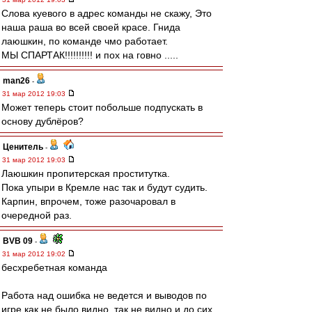
Слова куевого в адрес команды не скажу, Это
наша раша во всей своей красе. Гнида
лаюшкин, по команде чмо работает.
МЫ СПАРТАК!!!!!!!!!! и пох на говно .....
man26
-
31 мар 2012 19:03
Может теперь стоит побольше подпускать в
основу дублёров?
Ценитель
-
31 мар 2012 19:03
Лаюшкин пропитерская проститутка.
Пока упыри в Кремле нас так и будут судить.
Карпин, впрочем, тоже разочаровал в
очередной раз.
BVB 09
-
31 мар 2012 19:02
бесхребетная команда
Работа над ошибка не ведется и выводов по
игре как не было видно, так не видно и до сих