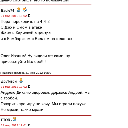
давно смотришь, его то понимаешь?
Eagle74
-
31 мар 2012 19:02
Пора переходить на 4-4-2
С Дзю и Эмом в атаке
Жано и Кариокой в центре
и с Комбариком с Биллом на флангах
Олег Иваныч! Ну видели же сами, ну
присоветуйте Валере!!!!
Редактировалось 31 мар 2012 19:02
др.Ливси
-
31 мар 2012 19:02
Андрею Диканю здоровья, держись Андрей, мы
с тробой.
Говорить про игру не хочу. Мы играли похуже.
Но мрази, такие мрази
FTOR
-
31 мар 2012 19:01