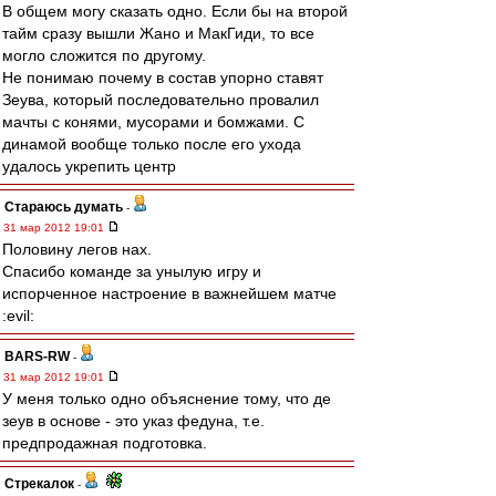
В общем могу сказать одно. Если бы на второй
тайм сразу вышли Жано и МакГиди, то все
могло сложится по другому.
Не понимаю почему в состав упорно ставят
Зеува, который последовательно провалил
мачты с конями, мусорами и бомжами. С
динамой вообще только после его ухода
удалось укрепить центр
Стараюсь думать
-
31 мар 2012 19:01
Половину легов нах.
Спасибо команде за унылую игру и
испорченное настроение в важнейшем матче
:evil:
BARS-RW
-
31 мар 2012 19:01
У меня только одно объяснение тому, что де
зеув в основе - это указ федуна, т.е.
предпродажная подготовка.
Стрекалок
-