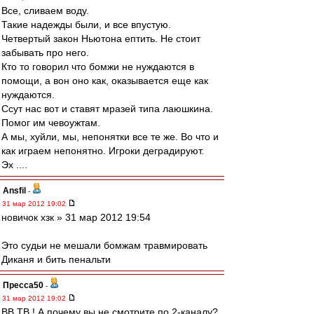
Все, сливаем воду.
Такие надежды были, и все впустую.
Четвертый закон Ньютона ептить. Не стоит
забывать про него.
Кто то говорил что бомжи не нуждаются в
помощи, а вон оно как, оказывается еще как
нуждаются.
Ссут нас вот и ставят мразей типа лаюшкина.
Помог им чевоужтам.
А мы, хуйли, мы, непонятки все те же. Во что и
как играем непонятно. Игроки деградируют.
Эх ....
Ansfil
-
31 мар 2012 19:02
новичок хзк » 31 мар 2012 19:54
Это судьи не мешали бомжам травмировать
Диканя и бить пенальти
Пресса50
-
31 мар 2012 19:02
ВВ ТВ ! А почему вы не смотрите по 2-каналу?