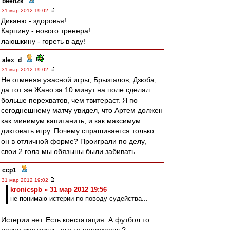
been2k
-
31 мар 2012 19:02
Диканю - здоровья!
Карпину - нового тренера!
лаюшкину - гореть в аду!
alex_d
-
31 мар 2012 19:02
Не отменяя ужасной игры, Брызгалов, Дзюба,
да тот же Жано за 10 минут на поле сделал
больше перехватов, чем твитераст. Я по
сегоднешнему матчу увидел, что Артем должен
как минимум капитанить, и как максимум
диктовать игру. Почему спрашивается только
он в отличной форме? Проиграли по делу,
свои 2 гола мы обязыны были забивать
ccp1
-
31 мар 2012 19:02
kronicspb » 31 мар 2012 19:56
не понимаю истерии по поводу судейства...
Истерии нет. Есть констатация. А футбол то