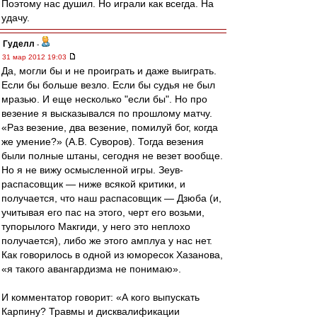
Поэтому нас душил. Но играли как всегда. На
удачу.
Гуделл
-
31 мар 2012 19:03
Да, могли бы и не проиграть и даже выиграть.
Если бы больше везло. Если бы судья не был
мразью. И еще несколько "если бы". Но про
везение я высказывался по прошлому матчу.
«Раз везение, два везение, помилуй бог, когда
же умение?» (А.В. Суворов). Тогда везения
были полные штаны, сегодня не везет вообще.
Но я не вижу осмысленной игры. Зеув-
распасовщик — ниже всякой критики, и
получается, что наш распасовщик — Дзюба (и,
учитывая его пас на этого, черт его возьми,
тупорылого Макгиди, у него это неплохо
получается), либо же этого амплуа у нас нет.
Как говорилось в одной из юморесок Хазанова,
«я такого авангардизма не понимаю».
И комментатор говорит: «А кого выпускать
Карпину? Травмы и дисквалификации