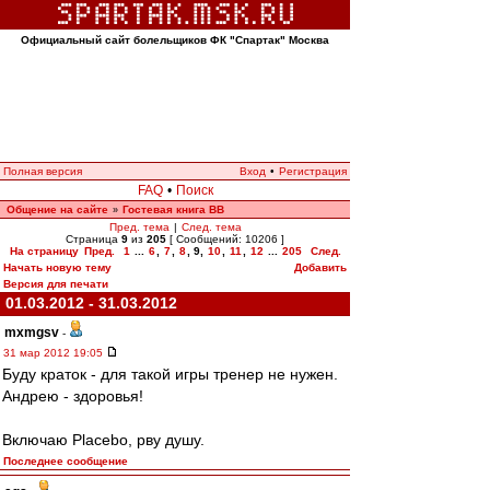
Официальный сайт болельщиков ФК "Спартак" Москва
Полная версия
Вход
•
Регистрация
FAQ
•
Поиск
Общение на сайте
Гостевая книга ВВ
»
Пред. тема
|
След. тема
Страница
9
из
205
[ Сообщений: 10206 ]
На страницу
Пред.
1
...
6
,
7
,
8
,
9
,
10
,
11
,
12
...
205
След.
Начать новую тему
Добавить
Версия для печати
01.03.2012 - 31.03.2012
mxmgsv
-
31 мар 2012 19:05
Буду краток - для такой игры тренер не нужен.
Андрею - здоровья!
Включаю Placebo, рву душу.
Последнее сообщение