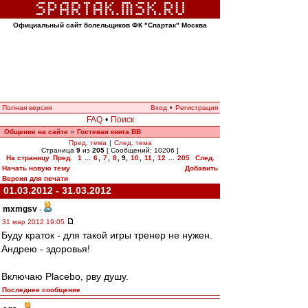
Официальный сайт болельщиков ФК "Спартак" Москва
Полная версия
Вход
•
Регистрация
FAQ
•
Поиск
Общение на сайте
Гостевая книга ВВ
»
Пред. тема
|
След. тема
Страница
9
из
205
[ Сообщений: 10206 ]
На страницу
Пред.
1
...
6
,
7
,
8
,
9
,
10
,
11
,
12
...
205
След.
Начать новую тему
Добавить
Версия для печати
01.03.2012 - 31.03.2012
mxmgsv
-
31 мар 2012 19:05
Буду краток - для такой игры тренер не нужен.
Андрею - здоровья!
Включаю Placebo, рву душу.
Последнее сообщение