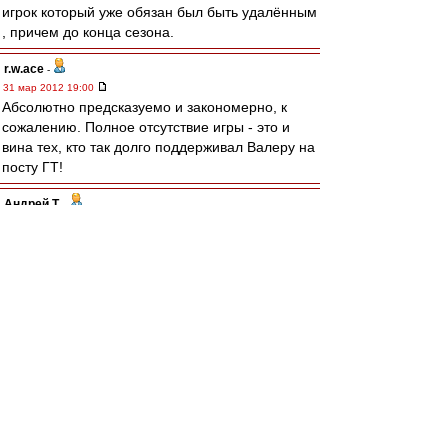
игрок который уже обязан был быть удалённым
, причем до конца сезона.
r.w.ace
-
31 мар 2012 19:00
Абсолютно предсказуемо и закономерно, к
сожалению. Полное отсутствие игры - это и
вина тех, кто так долго поддерживал Валеру на
посту ГТ!
Андрей Т.
-
31 мар 2012 18:59
бамжи пидорасы!!!!!!!!!!!!
Rblackmore
-
31 мар 2012 18:59
Проебали все ключевые матчи. Сезон закончен
man26
-
31 мар 2012 18:59
kronicspb » 31 мар 2012 19:56
не понимаю истерии по поводу судейства...