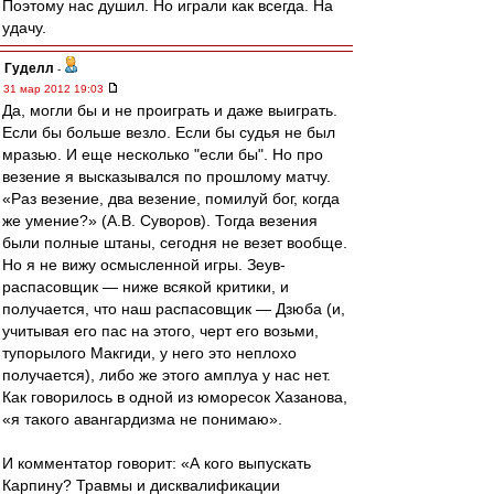
Поэтому нас душил. Но играли как всегда. На
удачу.
Гуделл
-
31 мар 2012 19:03
Да, могли бы и не проиграть и даже выиграть.
Если бы больше везло. Если бы судья не был
мразью. И еще несколько "если бы". Но про
везение я высказывался по прошлому матчу.
«Раз везение, два везение, помилуй бог, когда
же умение?» (А.В. Суворов). Тогда везения
были полные штаны, сегодня не везет вообще.
Но я не вижу осмысленной игры. Зеув-
распасовщик — ниже всякой критики, и
получается, что наш распасовщик — Дзюба (и,
учитывая его пас на этого, черт его возьми,
тупорылого Макгиди, у него это неплохо
получается), либо же этого амплуа у нас нет.
Как говорилось в одной из юморесок Хазанова,
«я такого авангардизма не понимаю».
И комментатор говорит: «А кого выпускать
Карпину? Травмы и дисквалификации