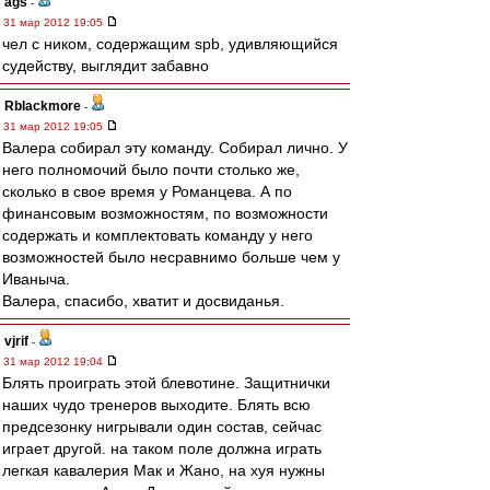
ags
-
31 мар 2012 19:05
чел с ником, содержащим spb, удивляющийся
судейству, выглядит забавно
Rblackmore
-
31 мар 2012 19:05
Валера собирал эту команду. Собирал лично. У
него полномочий было почти столько же,
сколько в свое время у Романцева. А по
финансовым возможностям, по возможности
содержать и комплектовать команду у него
возможностей было несравнимо больше чем у
Иваныча.
Валера, спасибо, хватит и досвиданья.
vjrif
-
31 мар 2012 19:04
Блять проиграть этой блевотине. Защитнички
наших чудо тренеров выходите. Блять всю
предсезонку нигрывали один состав, сейчас
играет другой. на таком поле должна играть
легкая кавалерия Мак и Жано, на хуя нужны