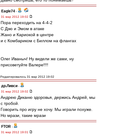
давно смотришь, его то понимаешь?
Eagle74
-
31 мар 2012 19:02
Пора переходить на 4-4-2
С Дзю и Эмом в атаке
Жано и Кариокой в центре
и с Комбариком с Биллом на флангах
Олег Иваныч! Ну видели же сами, ну
присоветуйте Валере!!!!
Редактировалось 31 мар 2012 19:02
др.Ливси
-
31 мар 2012 19:02
Андрею Диканю здоровья, держись Андрей, мы
с тробой.
Говорить про игру не хочу. Мы играли похуже.
Но мрази, такие мрази
FTOR
-
31 мар 2012 19:01