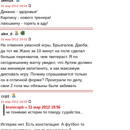
been2k
-
31 мар 2012 19:02
Диканю - здоровья!
Карпину - нового тренера!
лаюшкину - гореть в аду!
alex_d
-
31 мар 2012 19:02
Не отменяя ужасной игры, Брызгалов, Дзюба,
да тот же Жано за 10 минут на поле сделал
больше перехватов, чем твитераст. Я по
сегоднешнему матчу увидел, что Артем должен
как минимум капитанить, и как максимум
диктовать игру. Почему спрашивается только
он в отличной форме? Проиграли по делу,
свои 2 гола мы обязыны были забивать
ccp1
-
31 мар 2012 19:02
kronicspb » 31 мар 2012 19:56
не понимаю истерии по поводу судейства...
Истерии нет. Есть констатация. А футбол то