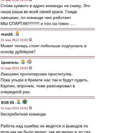
Слова куевого в адрес команды не скажу, Это
наша раша во всей своей красе. Гнида
лаюшкин, по команде чмо работает.
МЫ СПАРТАК!!!!!!!!!! и пох на говно .....
man26
-
31 мар 2012 19:03
Может теперь стоит побольше подпускать в
основу дублёров?
Ценитель
-
31 мар 2012 19:03
Лаюшкин пропитерская проститутка.
Пока упыри в Кремле нас так и будут судить.
Карпин, впрочем, тоже разочаровал в
очередной раз.
BVB 09
-
31 мар 2012 19:02
бесхребетная команда
Работа над ошибка не ведется и выводов по
игре как не было видно, так не видно и до сих