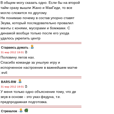
В общем могу сказать одно. Если бы на второй
тайм сразу вышли Жано и МакГиди, то все
могло сложится по другому.
Не понимаю почему в состав упорно ставят
Зеува, который последовательно провалил
мачты с конями, мусорами и бомжами. С
динамой вообще только после его ухода
удалось укрепить центр
Стараюсь думать
-
31 мар 2012 19:01
Половину легов нах.
Спасибо команде за унылую игру и
испорченное настроение в важнейшем матче
:evil:
BARS-RW
-
31 мар 2012 19:01
У меня только одно объяснение тому, что де
зеув в основе - это указ федуна, т.е.
предпродажная подготовка.
Стрекалок
-