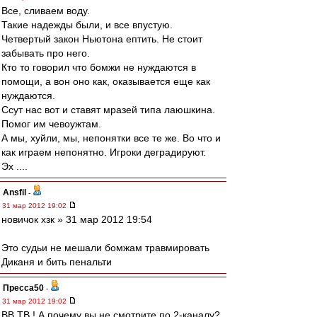
Все, сливаем воду.
Такие надежды были, и все впустую.
Четвертый закон Ньютона ептить. Не стоит
забывать про него.
Кто то говорил что бомжи не нуждаются в
помощи, а вон оно как, оказывается еще как
нуждаются.
Ссут нас вот и ставят мразей типа лаюшкина.
Помог им чевоужтам.
А мы, хуйли, мы, непонятки все те же. Во что и
как играем непонятно. Игроки деградируют.
Эх ....
Ansfil
-
31 мар 2012 19:02
новичок хзк » 31 мар 2012 19:54
Это судьи не мешали бомжам травмировать
Диканя и бить пенальти
Пресса50
-
31 мар 2012 19:02
ВВ ТВ ! А почему вы не смотрите по 2-каналу?