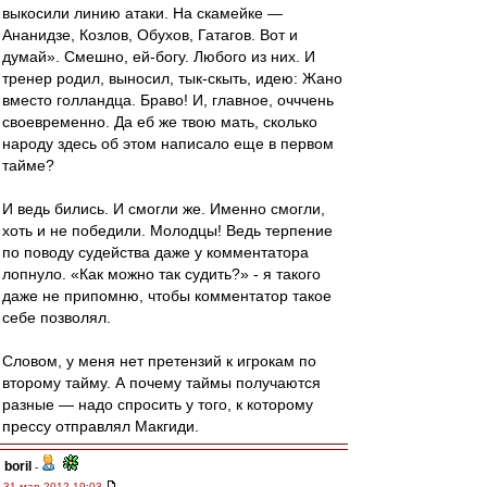
выкосили линию атаки. На скамейке —
Ананидзе, Козлов, Обухов, Гатагов. Вот и
думай». Смешно, ей-богу. Любого из них. И
тренер родил, выносил, тык-скыть, идею: Жано
вместо голландца. Браво! И, главное, очччень
своевременно. Да еб же твою мать, сколько
народу здесь об этом написало еще в первом
тайме?
И ведь бились. И смогли же. Именно смогли,
хоть и не победили. Молодцы! Ведь терпение
по поводу судейства даже у комментатора
лопнуло. «Как можно так судить?» - я такого
даже не припомню, чтобы комментатор такое
себе позволял.
Словом, у меня нет претензий к игрокам по
второму тайму. А почему таймы получаются
разные — надо спросить у того, к которому
прессу отправлял Макгиди.
boril
-
31 мар 2012 19:03