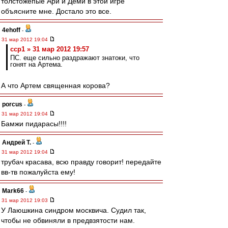
толстожепые Ари и Деми в этой игре
объясните мне. Достало это все.
4ehoff
-
31 мар 2012 19:04
ccp1 » 31 мар 2012 19:57
ПС. еще сильно раздражают знатоки, что
гонят на Артема.
А что Артем священная корова?
porcus
-
31 мар 2012 19:04
Бамжи пидарасы!!!!
Андрей Т.
-
31 мар 2012 19:04
трубач красава, всю правду говорит! передайте
вв-тв пожалуйста ему!
Mark66
-
31 мар 2012 19:03
У Лаюшкина синдром москвича. Судил так,
чтобы не обвиняли в предвзятости нам.