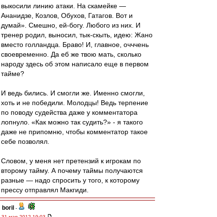
выкосили линию атаки. На скамейке —
Ананидзе, Козлов, Обухов, Гатагов. Вот и
думай». Смешно, ей-богу. Любого из них. И
тренер родил, выносил, тык-скыть, идею: Жано
вместо голландца. Браво! И, главное, очччень
своевременно. Да еб же твою мать, сколько
народу здесь об этом написало еще в первом
тайме?
И ведь бились. И смогли же. Именно смогли,
хоть и не победили. Молодцы! Ведь терпение
по поводу судейства даже у комментатора
лопнуло. «Как можно так судить?» - я такого
даже не припомню, чтобы комментатор такое
себе позволял.
Словом, у меня нет претензий к игрокам по
второму тайму. А почему таймы получаются
разные — надо спросить у того, к которому
прессу отправлял Макгиди.
boril
-
31 мар 2012 19:03