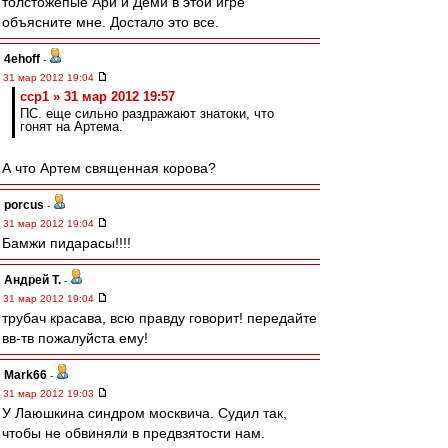
толстожепые Ари и Деми в этой игре
объясните мне. Достало это все.
4ehoff
-
31 мар 2012 19:04
ccp1 » 31 мар 2012 19:57
ПС. еще сильно раздражают знатоки, что
гонят на Артема.
А что Артем священная корова?
porcus
-
31 мар 2012 19:04
Бамжи пидарасы!!!!
Андрей Т.
-
31 мар 2012 19:04
трубач красава, всю правду говорит! передайте
вв-тв пожалуйста ему!
Mark66
-
31 мар 2012 19:03
У Лаюшкина синдром москвича. Судил так,
чтобы не обвиняли в предвзятости нам.