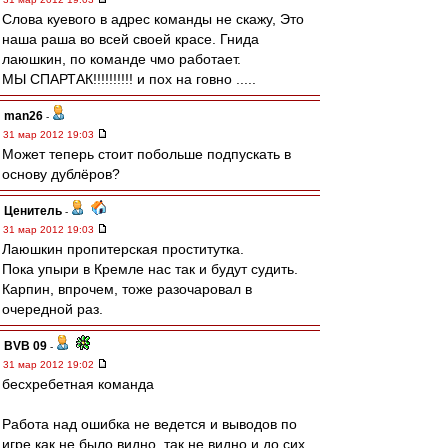
Слова куевого в адрес команды не скажу, Это
наша раша во всей своей красе. Гнида
лаюшкин, по команде чмо работает.
МЫ СПАРТАК!!!!!!!!!! и пох на говно .....
man26
-
31 мар 2012 19:03
Может теперь стоит побольше подпускать в
основу дублёров?
Ценитель
-
31 мар 2012 19:03
Лаюшкин пропитерская проститутка.
Пока упыри в Кремле нас так и будут судить.
Карпин, впрочем, тоже разочаровал в
очередной раз.
BVB 09
-
31 мар 2012 19:02
бесхребетная команда
Работа над ошибка не ведется и выводов по
игре как не было видно, так не видно и до сих