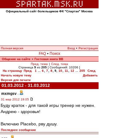
Официальный сайт болельщиков ФК "Спартак" Москва
Полная версия
Вход
•
Регистрация
FAQ
•
Поиск
Общение на сайте
Гостевая книга ВВ
»
Пред. тема
|
След. тема
Страница
9
из
205
[ Сообщений: 10206 ]
На страницу
Пред.
1
...
6
,
7
,
8
,
9
,
10
,
11
,
12
...
205
След.
Начать новую тему
Добавить
Версия для печати
01.03.2012 - 31.03.2012
mxmgsv
-
31 мар 2012 19:05
Буду краток - для такой игры тренер не нужен.
Андрею - здоровья!
Включаю Placebo, рву душу.
Последнее сообщение