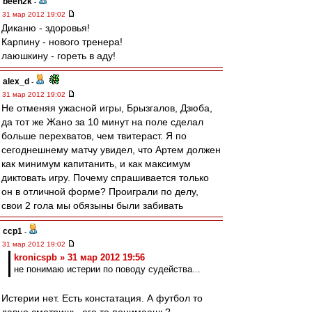
been2k
-
31 мар 2012 19:02
Диканю - здоровья!
Карпину - нового тренера!
лаюшкину - гореть в аду!
alex_d
-
31 мар 2012 19:02
Не отменяя ужасной игры, Брызгалов, Дзюба,
да тот же Жано за 10 минут на поле сделал
больше перехватов, чем твитераст. Я по
сегоднешнему матчу увидел, что Артем должен
как минимум капитанить, и как максимум
диктовать игру. Почему спрашивается только
он в отличной форме? Проиграли по делу,
свои 2 гола мы обязыны были забивать
ccp1
-
31 мар 2012 19:02
kronicspb » 31 мар 2012 19:56
не понимаю истерии по поводу судейства...
Истерии нет. Есть констатация. А футбол то