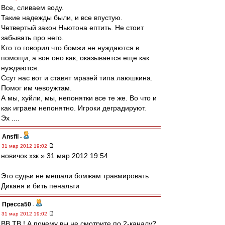
Все, сливаем воду.
Такие надежды были, и все впустую.
Четвертый закон Ньютона ептить. Не стоит
забывать про него.
Кто то говорил что бомжи не нуждаются в
помощи, а вон оно как, оказывается еще как
нуждаются.
Ссут нас вот и ставят мразей типа лаюшкина.
Помог им чевоужтам.
А мы, хуйли, мы, непонятки все те же. Во что и
как играем непонятно. Игроки деградируют.
Эх ....
Ansfil
-
31 мар 2012 19:02
новичок хзк » 31 мар 2012 19:54
Это судьи не мешали бомжам травмировать
Диканя и бить пенальти
Пресса50
-
31 мар 2012 19:02
ВВ ТВ ! А почему вы не смотрите по 2-каналу?