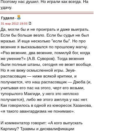
Поэтому нас душил. Но играли как всегда. На
удачу.
Гуделл
-
31 мар 2012 19:03
Да, могли бы и не проиграть и даже выиграть.
Если бы больше везло. Если бы судья не был
мразью. И еще несколько "если бы". Но про
везение я высказывался по прошлому матчу.
«Раз везение, два везение, помилуй бог, когда
же умение?» (А.В. Суворов). Тогда везения
были полные штаны, сегодня не везет вообще.
Но я не вижу осмысленной игры. Зеув-
распасовщик — ниже всякой критики, и
получается, что наш распасовщик — Дзюба (и,
учитывая его пас на этого, черт его возьми,
тупорылого Макгиди, у него это неплохо
получается), либо же этого амплуа у нас нет.
Как говорилось в одной из юморесок Хазанова,
«я такого авангардизма не понимаю».
И комментатор говорит: «А кого выпускать
Карпину? Травмы и дисквалификации