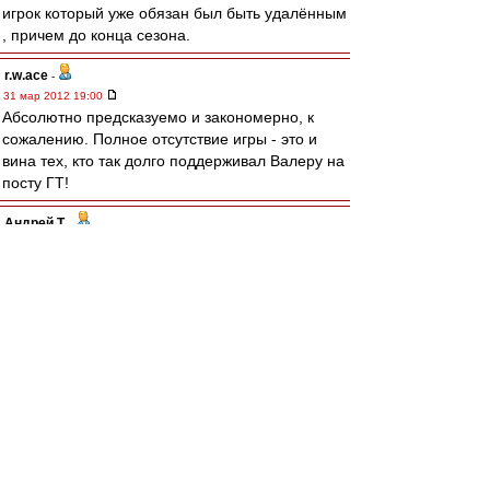
игрок который уже обязан был быть удалённым
, причем до конца сезона.
r.w.ace
-
31 мар 2012 19:00
Абсолютно предсказуемо и закономерно, к
сожалению. Полное отсутствие игры - это и
вина тех, кто так долго поддерживал Валеру на
посту ГТ!
Андрей Т.
-
31 мар 2012 18:59
бамжи пидорасы!!!!!!!!!!!!
Rblackmore
-
31 мар 2012 18:59
Проебали все ключевые матчи. Сезон закончен
man26
-
31 мар 2012 18:59
kronicspb » 31 мар 2012 19:56
не понимаю истерии по поводу судейства...