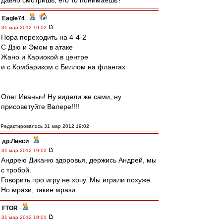
давно смотришь, его то понимаешь?
Eagle74
-
31 мар 2012 19:02
Пора переходить на 4-4-2
С Дзю и Эмом в атаке
Жано и Кариокой в центре
и с Комбариком с Биллом на флангах
Олег Иваныч! Ну видели же сами, ну
присоветуйте Валере!!!!
Редактировалось 31 мар 2012 19:02
др.Ливси
-
31 мар 2012 19:02
Андрею Диканю здоровья, держись Андрей, мы
с тробой.
Говорить про игру не хочу. Мы играли похуже.
Но мрази, такие мрази
FTOR
-
31 мар 2012 19:01