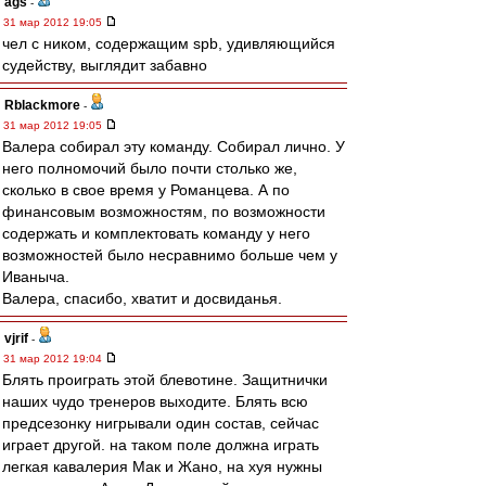
ags
-
31 мар 2012 19:05
чел с ником, содержащим spb, удивляющийся
судейству, выглядит забавно
Rblackmore
-
31 мар 2012 19:05
Валера собирал эту команду. Собирал лично. У
него полномочий было почти столько же,
сколько в свое время у Романцева. А по
финансовым возможностям, по возможности
содержать и комплектовать команду у него
возможностей было несравнимо больше чем у
Иваныча.
Валера, спасибо, хватит и досвиданья.
vjrif
-
31 мар 2012 19:04
Блять проиграть этой блевотине. Защитнички
наших чудо тренеров выходите. Блять всю
предсезонку нигрывали один состав, сейчас
играет другой. на таком поле должна играть
легкая кавалерия Мак и Жано, на хуя нужны