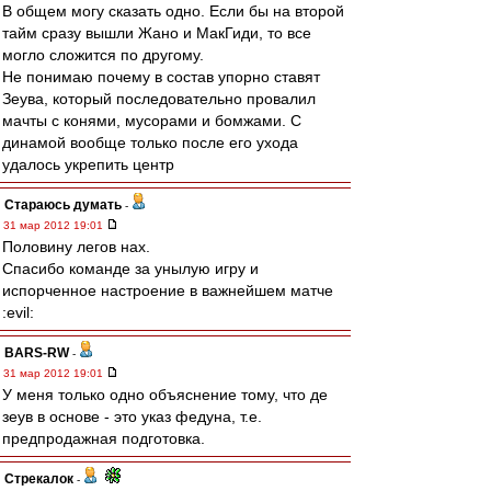
В общем могу сказать одно. Если бы на второй
тайм сразу вышли Жано и МакГиди, то все
могло сложится по другому.
Не понимаю почему в состав упорно ставят
Зеува, который последовательно провалил
мачты с конями, мусорами и бомжами. С
динамой вообще только после его ухода
удалось укрепить центр
Стараюсь думать
-
31 мар 2012 19:01
Половину легов нах.
Спасибо команде за унылую игру и
испорченное настроение в важнейшем матче
:evil:
BARS-RW
-
31 мар 2012 19:01
У меня только одно объяснение тому, что де
зеув в основе - это указ федуна, т.е.
предпродажная подготовка.
Стрекалок
-