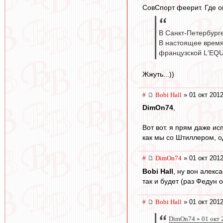
СовСпорт феерит. Где о
В Санкт-Петербург
В настоящее время
французской L'EQU
Жжуть...))
#
Bobi Hall
» 01 окт 2012
DimOn74
,
Вот вот. я прям даже ис
как мы со Штиллером, о
#
DimOn74
» 01 окт 2012
Bobi Hall
, ну вон алекс
так и будет (раз Федун
#
Bobi Hall
» 01 окт 2012
DimOn74 » 01 окт 