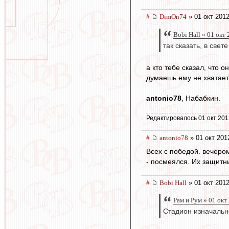
#
DimOn74
» 01 окт 2012
Bobi Hall » 01 окт
так сказать, в свет
а кто тебе сказал, что
думаешь ему не хватает
antonio78
, Набабкин.
Редактировалось 01 окт 201
#
antonio78
» 01 окт 201
Всех с победой. вечером
- посмеялся. Их защитн
#
Bobi Hall
» 01 окт 2012
Рам и Рум » 01 окт
Стадион изначальн