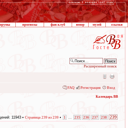
орумы
прогнозы
фан-клуб
юмор
музей
ссылки
Расширенный поиск
FAQ
Регистрация
Вход
Календарь ВВ
239
ений: 11943 •
Страница
239
из
239
•
1
...
235
236
237
238