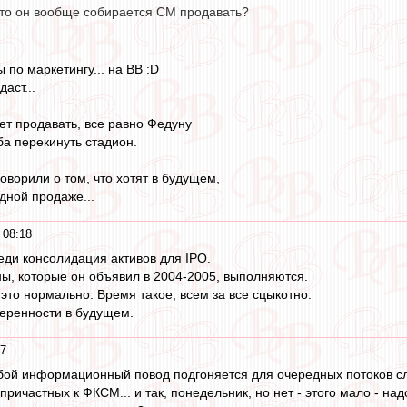
 что он вообще собирается СМ продавать?
ы по маркетингу... на ВВ :D
даст...
ет продавать, все равно Федуну
ба перекинуть стадион.
оворили о том, что хотят в будущем,
дной продаже...
 08:18
реди консолидация активов для IPO.
ны, которые он объявил в 2004-2005, выполняются.
к это нормально. Время такое, всем за все сцыкотно.
веренности в будущем.
17
юбой информационный повод подгоняется для очередных потоков сле
причастных к ФКСМ... и так, понедельник, но нет - этого мало - надо