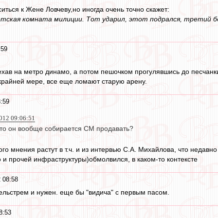
иться к Жене Ловчеву,но иногда очень точно скажет:
 детская комната милиции. Тот ударил, этот подрался, третий
:59
хав на метро динамо, а потом пешочком прогулявшись до песчанки :
 крайней мере, все еще ломают старую арену.
8:59
012 09:06:51
 что он вообще собирается СМ продавать?
ого мнения растут в т.ч. и из интервью С.А. Михайлова, что недав
о и прочей инфраструктуры)обмолвился, в каком-то контексте
 08:58
ельстрем и нужен. еще бы "видича" с первым пасом.
8:53