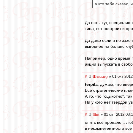
а кто тебе сказал,
Да есть, тут, специалист
типа, вот построит и про
Да даже если и не захоч
выгоднее на баланс клу
Например, одно время г
акции выпускать в свобо
#
Штиллер
» 01 окт 2012
terpila
, думаю, что впе
Все стратегические пла
А то, что "сцыкотно", та
Ни у кого нет твердой у
#
flint
» 01 окт 2012 08:
опять всё пропало... л
в некомпетентности все 