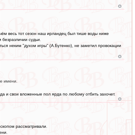
ичём весь тот сезон наш ирландец был тише воды ниже
м безразличии судьи.
ься неким "духом игры" (А.Бутенко), не заметил провокации
же имени.
. да и свои вложенные пол ярда по любому отбить захочет.
роскопом рассматривали.
ени.