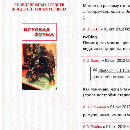
СБОР ДЕНЕЖНЫХ СРЕДСТВ
Можно по разному относ
ДЛЯ ДЕТЕЙ ТОЛИКА ГЕРЦЫНА
.. Не премьер-лига, а
:)
#
the13
» 01 окт 2012 08
rwOleg
Посмотреть можно, прие
видится со стороны, по
#
Barezi
» 01 окт 2012 0
DimOn74 » 01.10.2
а кто тебе сказал,
Как понимаю, ноги у так
(после постройки стади
#
Cтаканов
» 01 окт 2012
ромуле, имхо, именно ч
#
Ehidna
» 01 окт 2012 0