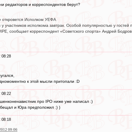
ни редакторов и корреспондентов берут?
е откровется Исполком УЕФА
 у участников исполкома завтрак. Особой популярностью у гостей 
IPE, сообщает корреспондент «Советского спорта» Андрей Бодров
 08:28
пугался,
дномоментно к этой мысли притопали :D
 08:22
ашенконенавистник про IPO ниже уже написал :)
 обещал и Юра предположил :) )
 08:18
2012 09:06