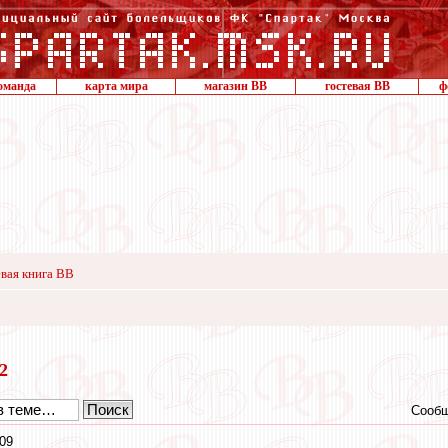
оманда
карта мира
магазин ВВ
гостевая ВВ
ф
вая книга ВВ
12
Сообщ
:09