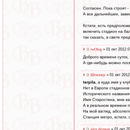
Согласен. Пока строят -
А все дальнейшее, завис
Кстати, есть предполож
включить стадион на ба
так сказать, в свете пре
#
rwOleg
» 01 окт 2012 0
Доброго времени суток,
А где-нибудь можно пос
#
Штиллер
» 01 окт 2012
terpila
, а куда имя у кл
Нет в Европе стадионов
Исторического названия
Имя Старостина, мне каж
А в реальном времени п
На мой взгляд, абсолют
Станция метро, кстати,
#
alex deimon
» 01 окт 2