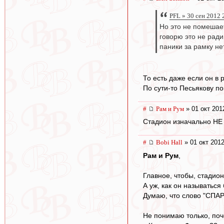
PFL » 30 сен 2012 
Но это не помешае
говорю это не ради
паники за рамку не
То есть даже если он в 
По сути-то Песьякову по
#
Рам и Рум
» 01 окт 201
Стадион изначально НЕ п
#
Bobi Hall
» 01 окт 2012
Рам и Рум
,
Главное, чтобы, стадио
А уж, как он называться 
Думаю, что слово "СПАР
Не понимаю только, поч