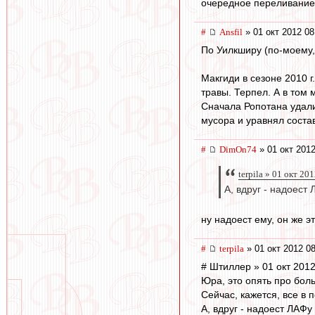
очередное переливание 
#
Ansfil
» 01 окт 2012 08
По Уилкширу (по-моему,
Макгиди в сезоне 2010 
травы. Терпел. А в том
Сначала Ропотана удали
мусора и уравнял соста
#
DimOn74
» 01 окт 2012
terpila » 01 окт 20
А, вдруг - надоест
ну надоест ему, он же э
#
terpila
» 01 окт 2012 0
# Штиллер » 01 окт 2012
Юра, это опять про бол
Сейчас, кажется, все в 
А, вдруг - надоест ЛАФу