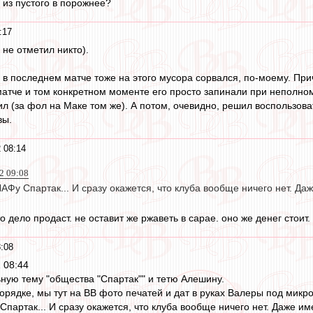
из пустого в порожнее?
:17
 не отметил никто).
г. в последнем матче тоже на этого мусора сорвался, по-моему. Пр
 матче и том конкретном моменте его просто запинали при неполно
л (за фол на Маке том же). А потом, очевидно, решил воспользоват
вы.
 08:14
12 09:08
 ЛАФу Спартак... И сразу окажется, что клуба вообще ничего нет. Да
то дело продаст. не оставит же ржаветь в сарае. оно же денег стоит
8:08
 08:44
ьную тему "общества "Спартак"" и тетю Алешину.
порядке, мы тут на ВВ фото печатей и дат в руках Валеры под мик
 Спартак... И сразу окажется, что клуба вообще ничего нет. Даже им