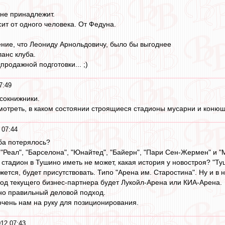
 не принадлежит.
ит от одного человека. От Федуна.
ение, что Леониду Арнольдовичу, было бы выгоднее
ланс клуба.
дпродажной подготовки... ;)
7:49
 сокнижники.
мотреть, в каком состоянии строящиеся стадионы мусарни и конюшн
 07:44
уба потерялось?
 "Реал", "Барселона", "Юнайтед", "Байерн", "Пари Сен-Жермен" и "
 стадион в Тушино иметь не может, какая история у новостроя? "Т
ется, будет присутствовать. Типо "Арена им. Старостина". Ну и в 
од текущего бизнес-партнера будет Лукойл-Арена или КИА-Арена.
но правильный деловой подход.
 очень нам на руку для позиционирования.
012 07:43