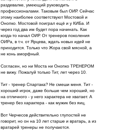
раздевалке, умеющий руководить
профессионалами. Таковым был ОИР. Сейчас
этому наиболее соответствуют Мостовой и
Онопко. Мостовой поиграл ещё и у КИБа. И
через год два им будет пора начинать. Как
когда-то начал ОИР. От тренеров поколения
ОИРа, в т.ч. от Ярцева, ждать новых идей не
приходится. Только что Жора свой мясной, а
не конь аморфный.
Согласен, но ни Моста ни Онопко ТРЕНЕРОМ
не вижу. Пожалуй только Тит, лет через 10.
Тит - тренер Спартака? Не смеши меня. Тит -
хороший игрок, даже больше чем хороший, но
на отличного - у него характера не хватает. А
тренер без характера - как мужик без яиц.
Вот Черчесов действительно глупостей не
говорит, но он на 10 лет старше и вратарь, а из
вратарей тренеры не получаются.