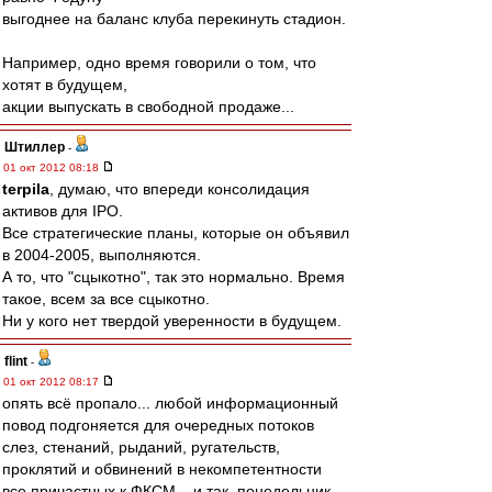
выгоднее на баланс клуба перекинуть стадион.
Например, одно время говорили о том, что
хотят в будущем,
акции выпускать в свободной продаже...
Штиллер
-
01 окт 2012 08:18
terpila
, думаю, что впереди консолидация
активов для IPO.
Все стратегические планы, которые он объявил
в 2004-2005, выполняются.
А то, что "сцыкотно", так это нормально. Время
такое, всем за все сцыкотно.
Ни у кого нет твердой уверенности в будущем.
flint
-
01 окт 2012 08:17
опять всё пропало... любой информационный
повод подгоняется для очередных потоков
слез, стенаний, рыданий, ругательств,
проклятий и обвинений в некомпетентности
все причастных к ФКСМ... и так, понедельник,