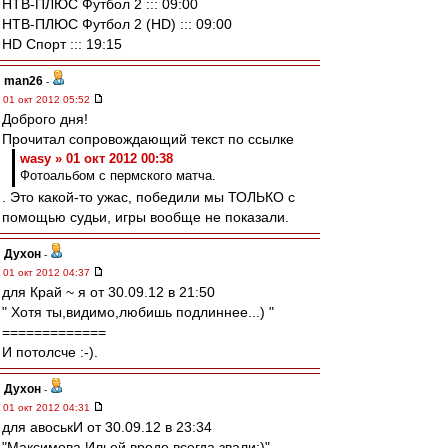
НТВ-ПЛЮС Футбол 2 ::: 09:00
НТВ-ПЛЮС Футбол 2 (HD) ::: 09:00
HD Спорт ::: 19:15
man26
-
01 окт 2012 05:52
Доброго дня!
Прочитал сопровождающий текст по ссылке
wasy » 01 окт 2012 00:38
Фотоальбом с пермского матча.
. Это какой-то ужас, победили мы ТОЛЬКО с
помощью судьи, игры вообще не показали.
Духон
-
01 окт 2012 04:37
для Край ~ я от 30.09.12 в 21:50
" Хотя ты,видимо,любишь подлиннее...) "
=============
И потолсче :-).
Духон
-
01 окт 2012 04:31
для авоськИ от 30.09.12 в 23:34
"Максимова Ильей вроде всегда звали:)"