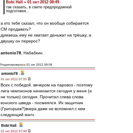
Bobi Hall » 01 окт 2012 08:49
так сказать, в свете предпродажной
подготовки...
а кто тебе сказал, что он вообще собирается
СМ продавать?
думаешь ему не хватает деньжат на трёшку, а
двушку он перерос?
antonio78
, Набабкин.
Редактировалось 01 окт 2012 08:09
antonio78
-
01 окт 2012 07:55
Всех с победой. вечером на паровоз - поэтому
лига чемпионов начинается сегодня у меня (и
не только) сегодня. Прочитал слева слова
конского шведа - посмеялся. Их защитник
(Григорьев?)вчера даже не вспомнил с кем
следующий матч.
Bobi Hall
-
01 окт 2012 07:49