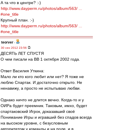
А та что в центре? :-)
http://www.dayperm.ru/photos/album/563/ ...
#one_title
Крупный план. :-)
http://www.dayperm.ru/photos/album/563/ ...
#one_title
teorver
-
30 сен 2012 23:56
ДЕСЯТЬ ЛЕТ СПУСТЯ
О чем писали на ВВ 1 октября 2002 года.
Ответ Василия Уткина:
Мало ли кто кого любит или нет? Я тоже не
люблю Спартак. И достаточно открыто. Не
ненавижу, а просто не испытываю любви.
Однако ничто не длится вечно. Когда-то и у
ОИРа будет преемник. Таковым, имхо, будет
спартаковский Игрок, доказавший своё
Понимание Игры и игравший без спадов всегда
на высоком уровне, с безусловным
авторитетом у команды и на поле, и в