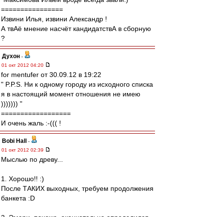
================
Извини Илья, извини Александр !
А твАё мнение насчёт кандидатствА в сборную
?
Духон
-
01 окт 2012 04:20
for mentufer от 30.09.12 в 19:22
" P.P.S. Ни к одному городу из исходного списка
я в настоящий момент отношения не имею
))))))) "
==================
И очень жаль :-((( !
Bobi Hall
-
01 окт 2012 02:39
Мыслью по древу...
1. Хорошо!! :)
После ТАКИХ выходных, требуем продолжения
банкета :D