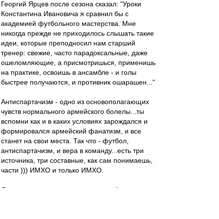
Георгий Ярцев после сезона сказал: "Уроки
Константина Ивановича я сравнил бы с
академией футбольного мастерства. Мне
никогда прежде не приходилось слышать такие
идеи, которые преподносил нам старший
тренер: свежие, часто парадоксальные, даже
ошеломляющие, а присмотришься, применишь
на практике, освоишь в ансамбле - и голы
быстрее получаются, и противник ошарашен..."
Антиспартачизм - одно из основополагающих
чувств нормального армейского болелы...ты
вспомни как и в каких условиях зарождался и
формировался армейский фанатизм, и все
станет на свои места. Так что - футбол,
антиспартачизм, и вера в команду...есть три
источника, три составные, как сам понимаешь,
части ))) ИМХО и только ИМХО.
Я новую номинацию в лауреаты сайта
придумал: Мистер "Page Up"