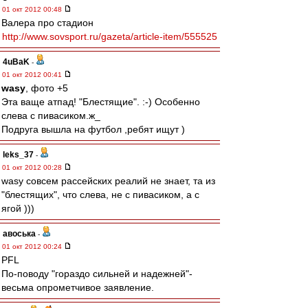
01 окт 2012 00:48
Валера про стадион
http://www.sovsport.ru/gazeta/article-item/555525
4uBaK
-
01 окт 2012 00:41
wasy
, фото +5
Эта ваще атпад! "Блестящие". :-) Особенно
слева с пивасиком.ж_
Подруга вышла на футбол ,ребят ищут )
leks_37
-
01 окт 2012 00:28
wasy совсем рассейских реалий не знает, та из
"блестящих", что слева, не с пивасиком, а с
ягой )))
авоська
-
01 окт 2012 00:24
PFL
По-поводу "гораздо сильней и надежней"-
весьма опрометчивое заявление.