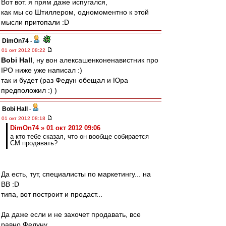
Вот вот. я прям даже испугался,
как мы со Штиллером, одномоментно к этой
мысли притопали :D
DimOn74
-
01 окт 2012 08:22
Bobi Hall
, ну вон алексашенконенавистник про
IPO ниже уже написал :)
так и будет (раз Федун обещал и Юра
предположил :) )
Bobi Hall
-
01 окт 2012 08:18
DimOn74 » 01 окт 2012 09:06
а кто тебе сказал, что он вообще собирается
СМ продавать?
Да есть, тут, специалисты по маркетингу... на
ВВ :D
типа, вот построит и продаст...
Да даже если и не захочет продавать, все
равно Федуну