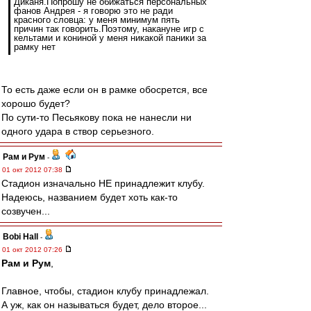
Диканя.Попрошу не обижаться персональных
фанов Андрея - я говорю это не ради
красного словца: у меня минимум пять
причин так говорить.Поэтому, накануне игр с
кельтами и кониной у меня никакой паники за
рамку нет
То есть даже если он в рамке обосрется, все
хорошо будет?
По сути-то Песьякову пока не нанесли ни
одного удара в створ серьезного.
Рам и Рум
-
01 окт 2012 07:38
Стадион изначально НЕ принадлежит клубу.
Надеюсь, названием будет хоть как-то
созвучен...
Bobi Hall
-
01 окт 2012 07:26
Рам и Рум
,
Главное, чтобы, стадион клубу принадлежал.
А уж, как он называться будет, дело второе...