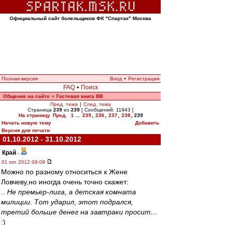
Официальный сайт болельщиков ФК "Спартак" Москва
Полная версия
Вход
•
Регистрация
FAQ
•
Поиск
Общение на сайте
Гостевая книга ВВ
»
Пред. тема
|
След. тема
Страница
239
из
239
[ Сообщений: 11943 ]
На страницу
Пред.
1
...
235
,
236
,
237
,
238
,
239
Начать новую тему
Добавить
Версия для печати
01.10.2012 - 31.10.2012
Край
-
01 окт 2012 09:09
Можно по разному относиться к Жене
Ловчеву,но иногда очень точно скажет:
.. Не премьер-лига, а детская комната
милиции. Тот ударил, этот подрался,
третий больше денег на завтраки просит…
:)