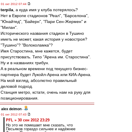
01 окт 2012 07:44
terpila
, а куда имя у клуба потерялось?
Нет в Европе стадионов "Реал", "Барселона",
"Юнайтед", "Байерн", "Пари Сен-Жермен" и
"Милан".
Исторического названия стадион в Тушино
иметь не может, какая история у новостроя?
"Тушино"? "Волоколамка"?
Имя Старостина, мне кажется, будет
присутствовать. Типо "Арена им. Старостина".
Ну и в названиях трибун.
А в реальном времени под текущего бизнес-
партнера будет Лукойл-Арена или КИА-Арена.
На мой взгляд, абсолютно правильный
деловой подход.
Станция метро, кстати, очень нам на руку для
позиционирования.
alex deimon
-
01 окт 2012 07:43
PFL » 30 сен 2012 23:29
Но это не помешает мне сказать, что
Песьяков гораздо сильнее и надёжнее