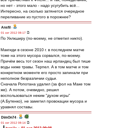
но нет - этого мало - надо усугубить всё...
Интересно, на сколько затянется очередное
переливание из пустого в порожнее?
Ansfil
-
01 окт 2012 08:17
По Уилкширу (по-моему, не отметил никто).
Макгиди в сезоне 2010 г. в последнем матче
тоже на этого мусора сорвался, по-моему.
Причём весь тот сезон наш ирландец был тише
воды ниже травы. Терпел. А в том матче и том
конкретном моменте его просто запинали при
неполном безразличии судьи.
Сначала Ропотана удалил (за фол на Маке том
же). А потом, очевидно, решил
воспользоваться неким "духом игры"
(А.Бутенко), не заметил провокации мусора и
уравнял составы.
DimOn74
-
01 окт 2012 08:14