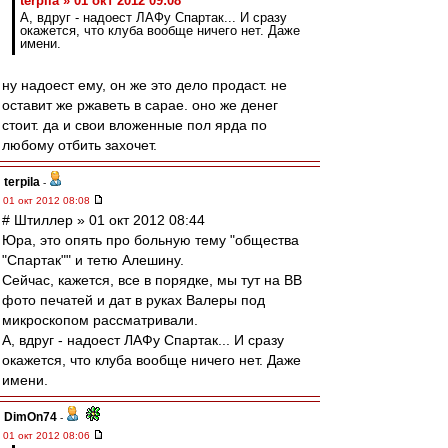
terpila » 01 окт 2012 09:08
А, вдруг - надоест ЛАФу Спартак... И сразу
окажется, что клуба вообще ничего нет. Даже
имени.
ну надоест ему, он же это дело продаст. не
оставит же ржаветь в сарае. оно же денег
стоит. да и свои вложенные пол ярда по
любому отбить захочет.
terpila
-
01 окт 2012 08:08
# Штиллер » 01 окт 2012 08:44
Юра, это опять про больную тему "общества
"Спартак"" и тетю Алешину.
Сейчас, кажется, все в порядке, мы тут на ВВ
фото печатей и дат в руках Валеры под
микроскопом рассматривали.
А, вдруг - надоест ЛАФу Спартак... И сразу
окажется, что клуба вообще ничего нет. Даже
имени.
DimOn74
-
01 окт 2012 08:06