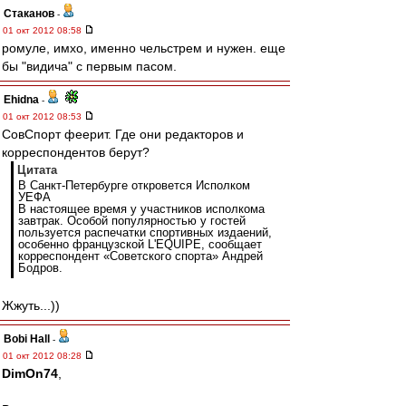
Cтаканов
-
01 окт 2012 08:58
ромуле, имхо, именно чельстрем и нужен. еще
бы "видича" с первым пасом.
Ehidna
-
01 окт 2012 08:53
СовСпорт феерит. Где они редакторов и
корреспондентов берут?
Цитата
В Санкт-Петербурге откровется Исполком
УЕФА
В настоящее время у участников исполкома
завтрак. Особой популярностью у гостей
пользуется распечатки спортивных издаений,
особенно французской L'EQUIPE, сообщает
корреспондент «Советского спорта» Андрей
Бодров.
Жжуть...))
Bobi Hall
-
01 окт 2012 08:28
DimOn74
,