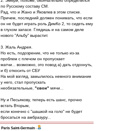
2. Эмери, похоже, окончательно определился
по Русскому составу СМ.
Рад, что и Жано и Яковлев в этом списке.
Причем, последний должен понимать, что если
он не будет играть роль ДимКо 2, то сидеть ему
в глухом запасе. Глядишь и на самом деле
нового "Альбу" вырастит.
3. Жаль Андрея.
Но есть, подозрение, что не только из-за
проблем с плечом он пропускает
матчи... возможно, это повод а) дать отдохнуть,
и б) откосить от СБУ
На мой взгляд, замылилось немного внимание
у него, стал пропускать
необязательные,
"свои"
мячи...
Ну и Песьякову, теперь есть шанс, прочно
встать Вторым,
если конечно с "шашкой на голо" не будет
бросаться на амбразуру...
Paris Saint-Germain
-