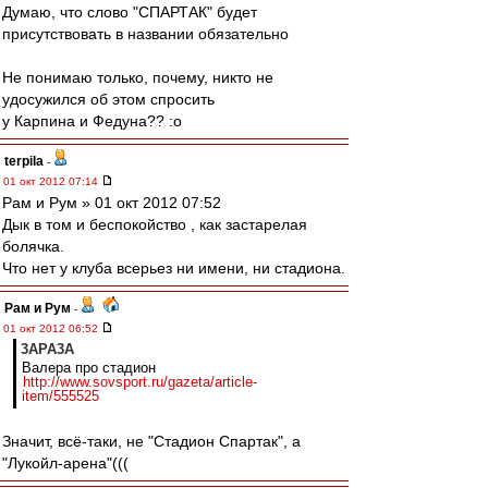
Думаю, что слово "СПАРТАК" будет
присутствовать в названии обязательно
Не понимаю только, почему, никто не
удосужился об этом спросить
у Карпина и Федуна?? :o
terpila
-
01 окт 2012 07:14
Рам и Рум » 01 окт 2012 07:52
Дык в том и беспокойство , как застарелая
болячка.
Что нет у клуба всерьез ни имени, ни стадиона.
Рам и Рум
-
01 окт 2012 06:52
3APA3A
Валера про стадион
http://www.sovsport.ru/gazeta/article-
item/555525
Значит, всё-таки, не "Стадион Спартак", а
"Лукойл-арена"(((