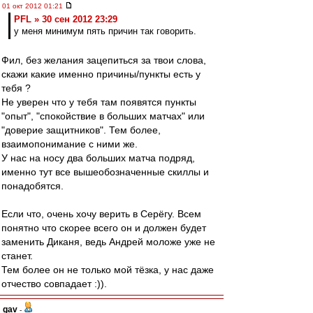
01 окт 2012 01:21
PFL » 30 сен 2012 23:29
у меня минимум пять причин так говорить.
Фил, без желания зацепиться за твои слова,
скажи какие именно причины/пункты есть у
тебя ?
Не уверен что у тебя там появятся пункты
"опыт", "спокойствие в больших матчах" или
"доверие защитников". Тем более,
взаимопонимание с ними же.
У нас на носу два больших матча подряд,
именно тут все вышеобозначенные скиллы и
понадобятся.
Если что, очень хочу верить в Серёгу. Всем
понятно что скорее всего он и должен будет
заменить Диканя, ведь Андрей моложе уже не
станет.
Тем более он не только мой тёзка, у нас даже
отчество совпадает :)).
gav
-