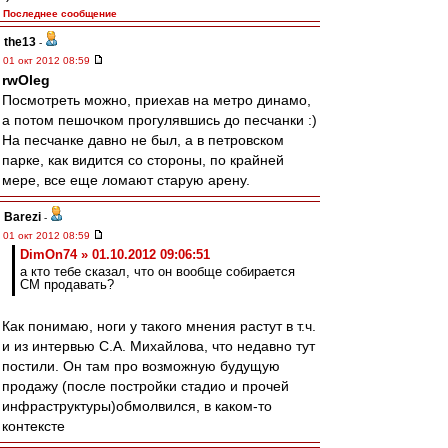
Последнее сообщение
the13
-
01 окт 2012 08:59
rwOleg
Посмотреть можно, приехав на метро динамо,
а потом пешочком прогулявшись до песчанки :)
На песчанке давно не был, а в петровском
парке, как видится со стороны, по крайней
мере, все еще ломают старую арену.
Barezi
-
01 окт 2012 08:59
DimOn74 » 01.10.2012 09:06:51
а кто тебе сказал, что он вообще собирается
СМ продавать?
Как понимаю, ноги у такого мнения растут в т.ч.
и из интервью С.А. Михайлова, что недавно тут
постили. Он там про возможную будущую
продажу (после постройки стадио и прочей
инфраструктуры)обмолвился, в каком-то
контексте