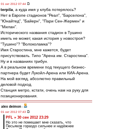
01 окт 2012 07:44
terpila
, а куда имя у клуба потерялось?
Нет в Европе стадионов "Реал", "Барселона",
"Юнайтед", "Байерн", "Пари Сен-Жермен" и
"Милан".
Исторического названия стадион в Тушино
иметь не может, какая история у новостроя?
"Тушино"? "Волоколамка"?
Имя Старостина, мне кажется, будет
присутствовать. Типо "Арена им. Старостина".
Ну и в названиях трибун.
А в реальном времени под текущего бизнес-
партнера будет Лукойл-Арена или КИА-Арена.
На мой взгляд, абсолютно правильный
деловой подход.
Станция метро, кстати, очень нам на руку для
позиционирования.
alex deimon
-
01 окт 2012 07:43
PFL » 30 сен 2012 23:29
Но это не помешает мне сказать, что
Песьяков гораздо сильнее и надёжнее