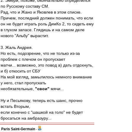
2. Эмери, похоже, окончательно определился
по Русскому составу СМ.
Рад, что и Жано и Яковлев в этом списке.
Причем, последний должен понимать, что если
он не будет играть роль ДимКо 2, то сидеть ему
в глухом запасе. Глядишь и на самом деле
нового "Альбу" вырастит.
3. Жаль Андрея.
Но есть, подозрение, что не только из-за
проблем с плечом он пропускает
матчи... возможно, это повод а) дать отдохнуть,
и б) откосить от СБУ
На мой взгляд, замылилось немного внимание
у него, стал пропускать
необязательные,
"свои"
мячи...
Ну и Песьякову, теперь есть шанс, прочно
встать Вторым,
если конечно с "шашкой на голо" не будет
бросаться на амбразуру...
Paris Saint-Germain
-