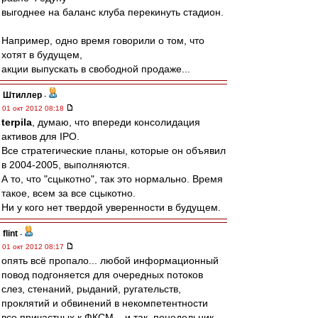
выгоднее на баланс клуба перекинуть стадион.
Например, одно время говорили о том, что
хотят в будущем,
акции выпускать в свободной продаже...
Штиллер
-
01 окт 2012 08:18
terpila
, думаю, что впереди консолидация
активов для IPO.
Все стратегические планы, которые он объявил
в 2004-2005, выполняются.
А то, что "сцыкотно", так это нормально. Время
такое, всем за все сцыкотно.
Ни у кого нет твердой уверенности в будущем.
flint
-
01 окт 2012 08:17
опять всё пропало... любой информационный
повод подгоняется для очередных потоков
слез, стенаний, рыданий, ругательств,
проклятий и обвинений в некомпетентности
все причастных к ФКСМ... и так, понедельник,