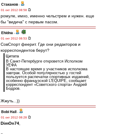
Cтаканов
-
01 окт 2012 08:58
ромуле, имхо, именно чельстрем и нужен. еще
бы "видича" с первым пасом.
Ehidna
-
01 окт 2012 08:53
СовСпорт феерит. Где они редакторов и
корреспондентов берут?
Цитата
В Санкт-Петербурге откровется Исполком
УЕФА
В настоящее время у участников исполкома
завтрак. Особой популярностью у гостей
пользуется распечатки спортивных издаений,
особенно французской L'EQUIPE, сообщает
корреспондент «Советского спорта» Андрей
Бодров.
Жжуть...))
Bobi Hall
-
01 окт 2012 08:28
DimOn74
,