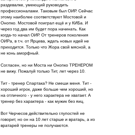
раздевалке, умеющий руководить
профессионалами. Таковым был ОИР. Сейчас
этому наиболее соответствуют Мостовой и
Онопко. Мостовой поиграл ещё и у КИБа. И
через год два им будет пора начинать. Как
когда-то начал ОИР. От тренеров поколения
ОИРа, в т.ч. от Ярцева, ждать новых идей не
приходится. Только что Жора свой мясной, а
не конь аморфный.
Согласен, но ни Моста ни Онопко ТРЕНЕРОМ
не вижу. Пожалуй только Тит, лет через 10.
Тит - тренер Спартака? Не смеши меня. Тит -
хороший игрок, даже больше чем хороший, но
на отличного - у него характера не хватает. А
тренер без характера - как мужик без яиц.
Вот Черчесов действительно глупостей не
говорит, но он на 10 лет старше и вратарь, а из
вратарей тренеры не получаются.