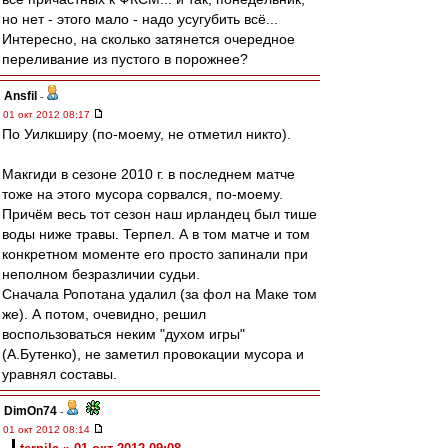
но нет - этого мало - надо усугубить всё...
Интересно, на сколько затянется очередное
переливание из пустого в порожнее?
Ansfil
-
01 окт 2012 08:17
По Уилкширу (по-моему, не отметил никто).
Макгиди в сезоне 2010 г. в последнем матче
тоже на этого мусора сорвался, по-моему.
Причём весь тот сезон наш ирландец был тише
воды ниже травы. Терпел. А в том матче и том
конкретном моменте его просто запинали при
неполном безразличии судьи.
Сначала Ропотана удалил (за фол на Маке том
же). А потом, очевидно, решил
воспользоваться неким "духом игры"
(А.Бутенко), не заметил провокации мусора и
уравнял составы.
DimOn74
-
01 окт 2012 08:14