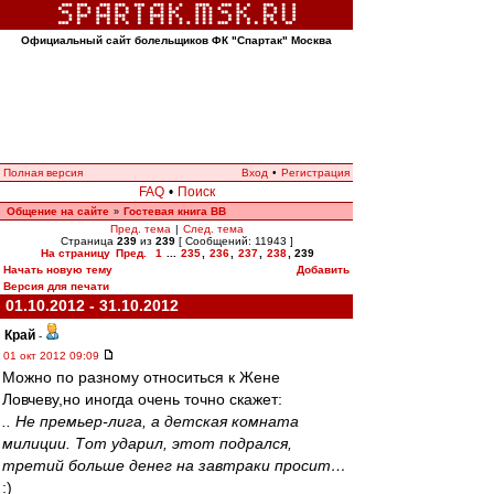
Официальный сайт болельщиков ФК "Спартак" Москва
Полная версия
Вход
•
Регистрация
FAQ
•
Поиск
Общение на сайте
Гостевая книга ВВ
»
Пред. тема
|
След. тема
Страница
239
из
239
[ Сообщений: 11943 ]
На страницу
Пред.
1
...
235
,
236
,
237
,
238
,
239
Начать новую тему
Добавить
Версия для печати
01.10.2012 - 31.10.2012
Край
-
01 окт 2012 09:09
Можно по разному относиться к Жене
Ловчеву,но иногда очень точно скажет:
.. Не премьер-лига, а детская комната
милиции. Тот ударил, этот подрался,
третий больше денег на завтраки просит…
:)