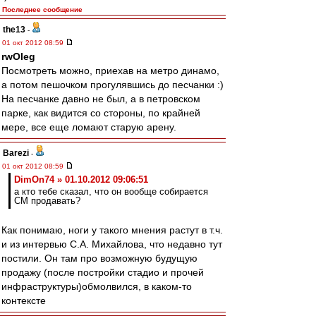
Последнее сообщение
the13
-
01 окт 2012 08:59
rwOleg
Посмотреть можно, приехав на метро динамо,
а потом пешочком прогулявшись до песчанки :)
На песчанке давно не был, а в петровском
парке, как видится со стороны, по крайней
мере, все еще ломают старую арену.
Barezi
-
01 окт 2012 08:59
DimOn74 » 01.10.2012 09:06:51
а кто тебе сказал, что он вообще собирается
СМ продавать?
Как понимаю, ноги у такого мнения растут в т.ч.
и из интервью С.А. Михайлова, что недавно тут
постили. Он там про возможную будущую
продажу (после постройки стадио и прочей
инфраструктуры)обмолвился, в каком-то
контексте