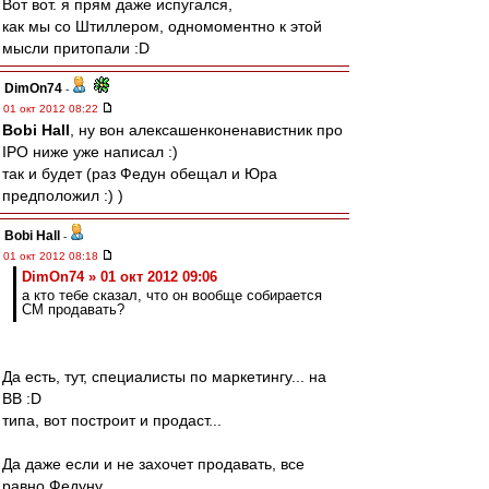
Вот вот. я прям даже испугался,
как мы со Штиллером, одномоментно к этой
мысли притопали :D
DimOn74
-
01 окт 2012 08:22
Bobi Hall
, ну вон алексашенконенавистник про
IPO ниже уже написал :)
так и будет (раз Федун обещал и Юра
предположил :) )
Bobi Hall
-
01 окт 2012 08:18
DimOn74 » 01 окт 2012 09:06
а кто тебе сказал, что он вообще собирается
СМ продавать?
Да есть, тут, специалисты по маркетингу... на
ВВ :D
типа, вот построит и продаст...
Да даже если и не захочет продавать, все
равно Федуну