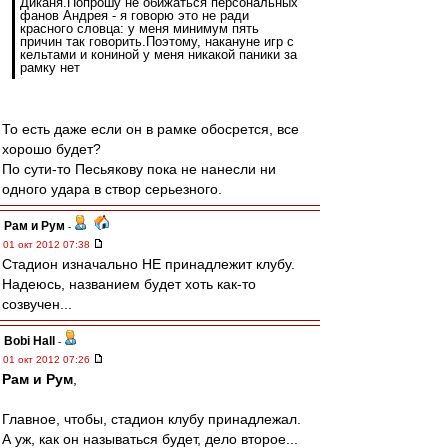
Диканя.Попрошу не обижаться персональных
фанов Андрея - я говорю это не ради
красного словца: у меня минимум пять
причин так говорить.Поэтому, накануне игр с
кельтами и кониной у меня никакой паники за
рамку нет
То есть даже если он в рамке обосрется, все
хорошо будет?
По сути-то Песьякову пока не нанесли ни
одного удара в створ серьезного.
Рам и Рум
-
01 окт 2012 07:38
Стадион изначально НЕ принадлежит клубу.
Надеюсь, названием будет хоть как-то
созвучен...
Bobi Hall
-
01 окт 2012 07:26
Рам и Рум
,
Главное, чтобы, стадион клубу принадлежал.
А уж, как он называться будет, дело второе...