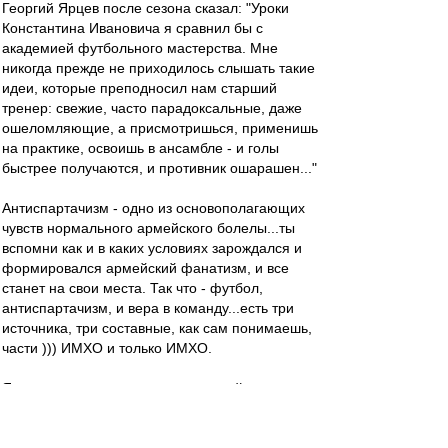
Георгий Ярцев после сезона сказал: "Уроки
Константина Ивановича я сравнил бы с
академией футбольного мастерства. Мне
никогда прежде не приходилось слышать такие
идеи, которые преподносил нам старший
тренер: свежие, часто парадоксальные, даже
ошеломляющие, а присмотришься, применишь
на практике, освоишь в ансамбле - и голы
быстрее получаются, и противник ошарашен..."
Антиспартачизм - одно из основополагающих
чувств нормального армейского болелы...ты
вспомни как и в каких условиях зарождался и
формировался армейский фанатизм, и все
станет на свои места. Так что - футбол,
антиспартачизм, и вера в команду...есть три
источника, три составные, как сам понимаешь,
части ))) ИМХО и только ИМХО.
Я новую номинацию в лауреаты сайта
придумал: Мистер "Page Up"