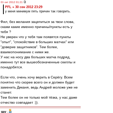
01 окт 2012 01:21
PFL » 30 сен 2012 23:29
у меня минимум пять причин так говорить.
Фил, без желания зацепиться за твои слова,
скажи какие именно причины/пункты есть у
тебя ?
Не уверен что у тебя там появятся пункты
"опыт", "спокойствие в больших матчах" или
"доверие защитников". Тем более,
взаимопонимание с ними же.
У нас на носу два больших матча подряд,
именно тут все вышеобозначенные скиллы и
понадобятся.
Если что, очень хочу верить в Серёгу. Всем
понятно что скорее всего он и должен будет
заменить Диканя, ведь Андрей моложе уже не
станет.
Тем более он не только мой тёзка, у нас даже
отчество совпадает :)).
gav
-