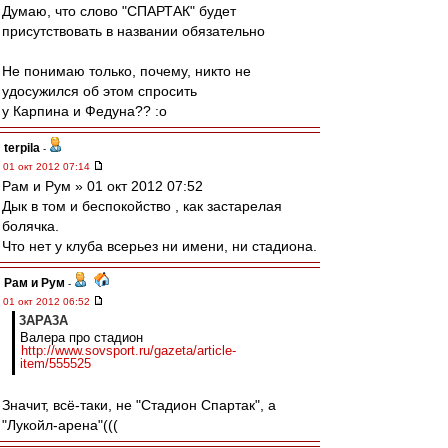
Думаю, что слово "СПАРТАК" будет
присутствовать в названии обязательно
Не понимаю только, почему, никто не
удосужился об этом спросить
у Карпина и Федуна?? :o
terpila
-
01 окт 2012 07:14
Рам и Рум » 01 окт 2012 07:52
Дык в том и беспокойство , как застарелая
болячка.
Что нет у клуба всерьез ни имени, ни стадиона.
Рам и Рум
-
01 окт 2012 06:52
3APA3A
Валера про стадион
http://www.sovsport.ru/gazeta/article-
item/555525
Значит, всё-таки, не "Стадион Спартак", а
"Лукойл-арена"(((