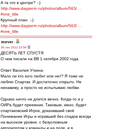
А та что в центре? :-)
http://www.dayperm.ru/photos/album/563/ ...
#one_title
Крупный план. :-)
http://www.dayperm.ru/photos/album/563/ ...
#one_title
teorver
-
30 сен 2012 23:56
ДЕСЯТЬ ЛЕТ СПУСТЯ
О чем писали на ВВ 1 октября 2002 года.
Ответ Василия Уткина:
Мало ли кто кого любит или нет? Я тоже не
люблю Спартак. И достаточно открыто. Не
ненавижу, а просто не испытываю любви.
Однако ничто не длится вечно. Когда-то и у
ОИРа будет преемник. Таковым, имхо, будет
спартаковский Игрок, доказавший своё
Понимание Игры и игравший без спадов всегда
на высоком уровне, с безусловным
авторитетом у команды и на поле, и в