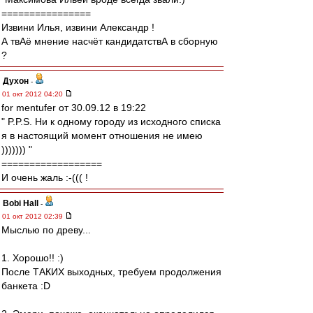
================
Извини Илья, извини Александр !
А твАё мнение насчёт кандидатствА в сборную
?
Духон
-
01 окт 2012 04:20
for mentufer от 30.09.12 в 19:22
" P.P.S. Ни к одному городу из исходного списка
я в настоящий момент отношения не имею
))))))) "
==================
И очень жаль :-((( !
Bobi Hall
-
01 окт 2012 02:39
Мыслью по древу...
1. Хорошо!! :)
После ТАКИХ выходных, требуем продолжения
банкета :D