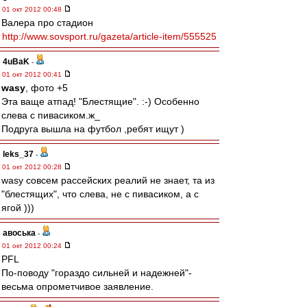
01 окт 2012 00:48
Валера про стадион
http://www.sovsport.ru/gazeta/article-item/555525
4uBaK
-
01 окт 2012 00:41
wasy
, фото +5
Эта ваще атпад! "Блестящие". :-) Особенно
слева с пивасиком.ж_
Подруга вышла на футбол ,ребят ищут )
leks_37
-
01 окт 2012 00:28
wasy совсем рассейских реалий не знает, та из
"блестящих", что слева, не с пивасиком, а с
ягой )))
авоська
-
01 окт 2012 00:24
PFL
По-поводу "гораздо сильней и надежней"-
весьма опрометчивое заявление.