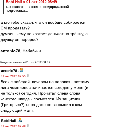
Bobi Hall » 01 окт 2012 08:49
так сказать, в свете предпродажной
подготовки...
а кто тебе сказал, что он вообще собирается
СМ продавать?
думаешь ему не хватает деньжат на трёшку, а
двушку он перерос?
antonio78
, Набабкин.
Редактировалось 01 окт 2012 08:09
antonio78
-
01 окт 2012 07:55
Всех с победой. вечером на паровоз - поэтому
лига чемпионов начинается сегодня у меня (и
не только) сегодня. Прочитал слева слова
конского шведа - посмеялся. Их защитник
(Григорьев?)вчера даже не вспомнил с кем
следующий матч.
Bobi Hall
-
01 окт 2012 07:49