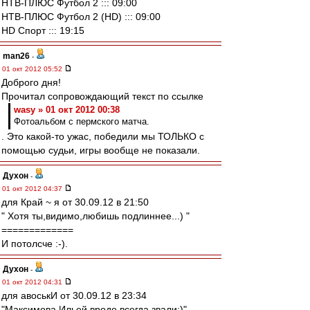
НТВ-ПЛЮС Футбол 2 ::: 09:00
НТВ-ПЛЮС Футбол 2 (HD) ::: 09:00
HD Спорт ::: 19:15
man26
-
01 окт 2012 05:52
Доброго дня!
Прочитал сопровождающий текст по ссылке
wasy » 01 окт 2012 00:38
Фотоальбом с пермского матча.
. Это какой-то ужас, победили мы ТОЛЬКО с
помощью судьи, игры вообще не показали.
Духон
-
01 окт 2012 04:37
для Край ~ я от 30.09.12 в 21:50
" Хотя ты,видимо,любишь подлиннее...) "
=============
И потолсче :-).
Духон
-
01 окт 2012 04:31
для авоськИ от 30.09.12 в 23:34
"Максимова Ильей вроде всегда звали:)"