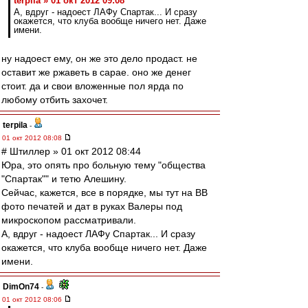
terpila » 01 окт 2012 09:08
А, вдруг - надоест ЛАФу Спартак... И сразу
окажется, что клуба вообще ничего нет. Даже
имени.
ну надоест ему, он же это дело продаст. не
оставит же ржаветь в сарае. оно же денег
стоит. да и свои вложенные пол ярда по
любому отбить захочет.
terpila
-
01 окт 2012 08:08
# Штиллер » 01 окт 2012 08:44
Юра, это опять про больную тему "общества
"Спартак"" и тетю Алешину.
Сейчас, кажется, все в порядке, мы тут на ВВ
фото печатей и дат в руках Валеры под
микроскопом рассматривали.
А, вдруг - надоест ЛАФу Спартак... И сразу
окажется, что клуба вообще ничего нет. Даже
имени.
DimOn74
-
01 окт 2012 08:06