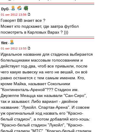
DyG
-
01 окт 2012 13:56
Говорят ВВ знает все ?
Может кто подскажет, где завтра футбол
посмотреть в Карловых Варах ? )))
flint
-
01 окт 2012 13:55
Идеальное название для стадиона выбирается
болельщиками массовым голосованием и
действует год-два, чтоб все привыкли, после
чего какую вывеску на него не вешай, он всё
равно останется с тем самым именем. Кто,
кроме Майка, называет Сокольники
"Континенталь-Ареной"??? Стадион им.
Джузеппе Меацца как называли "Сан-Сиро",
так и зазывают. Либо вариант - двойное
название: "Лукойл. Спартак-Арена". И совсем
уж оригинальный ход назвать его "Красно-
белый стадион", а потом добавляй кого-хошь:
"Красно-белый стадион "Лукойл", "Красно-
белый стадион "МТС", "Красно-белый стадион