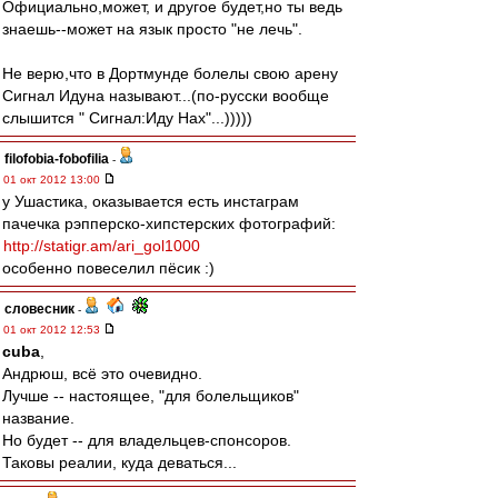
Официально,может, и другое будет,но ты ведь
знаешь--может на язык просто "не лечь".
Не верю,что в Дортмунде болелы свою арену
Сигнал Идуна называют...(по-русски вообще
слышится " Сигнал:Иду Нах"...)))))
filofobia-fobofilia
-
01 окт 2012 13:00
у Ушастика, оказывается есть инстаграм
пачечка рэпперско-хипстерских фотографий:
http://statigr.am/ari_gol1000
особенно повеселил пёсик :)
словесник
-
01 окт 2012 12:53
cuba
,
Андрюш, всё это очевидно.
Лучше -- настоящее, "для болельщиков"
название.
Но будет -- для владельцев-спонсоров.
Таковы реалии, куда деваться...