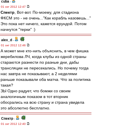
cuba
-
01 окт 2012 12:47
Спектр
, Вот-вот. По-моему, для стадиона
ФКСМ это - не очень..."Как корабль назовешь..."
Это пока нет ничего, кажется ерундой. Потом
начнутся "терки" :)
alex_d
-
01 окт 2012 12:46
А может мне кто-нить объяснить, в чем фишка
жеребилова ЛЧ, когда клубы из одной страны
стараются разнести по разные дни, дабы
трансляции не пересекались. Но почему тогда
нас завтра не показывают, а 2 неделями
раньше показывали оба матча. Что за политика
такая?
ЗЫ Одно радует, что бомжи со своим
аналогичным показом в тот вторник
обосрались на всю страну и страна увидела
это абсолютно бесплатно.
Спектр
-
01 окт 2012 12:40