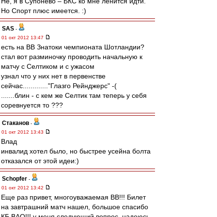
Не, я в Супонево – БКС ко мне ленится идти.
Но Спорт плюс имеется. :)
SAS
-
01 окт 2012 13:47
есть на ВВ Знатоки чемпионата Шотландии?
стал вот разминочку проводить начальную к
матчу с Селтиком и с ужасом
узнал что у них нет в первенстве
сейчас............."Глазго Рейнджерс" -(
.......блин - с кем же Селтик там теперь у себя
соревнуется то ???
Cтаканов
-
01 окт 2012 13:43
Влад
инвалид хотел было, но быстрее усейна болта
отказался от этой идеи:)
Schopfer
-
01 окт 2012 13:42
Еще раз привет, многоуважаемая ВВ!!! Билет
на завтрашний матч нашел, большое спасибо
КБ ВАО!!! у меня следующий вопрос, надеюсь