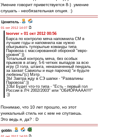
Умение говорит приветствуется 8-) .умение
слушать - необязательная опция. :)
Ценитель
-
01 окт 2012 14:07
teorver » 01 окт 2012 00:56
Барса по контролю мяча напомнила СМ в
лучшие годы и напомнила как нужно
обыгрывать тупорылые команды типа
Паровоза с массированной обороной "евро-
уровня":))
Тотальный контроль мяча, без особых
прыжков в атаку, 5-6 четких выпадов за всю
игру (3 гола, штанга, неназначенный пендаль
за захват Савиолы и еще парочка) "и будьте
любезны"(с) Мэтр.
ЗЫ Завтра жду в СЭ шапки - "Развалины
Паровоза":))
ЗЗЫ Будет что-то типа - "Есть - первый гол
России в ЛЧ 2002/2003" или "ОБИОРАААА!!!!"
:))
Понимаю, что 10 лет прошло, но этот
уникальный стиль ни с кем не спутаешь.
Это ведь я, да? : D
goblin
-
01 окт 2012 14:03