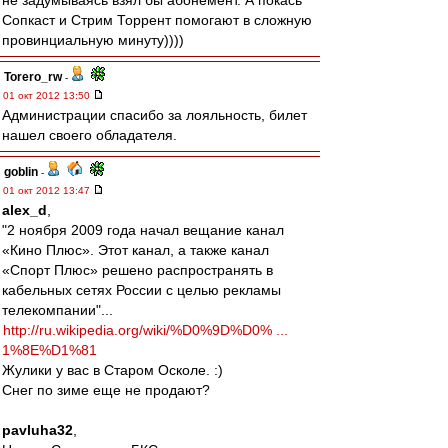
не задумываясь взял бы абонемент. А покась
Сопкаст и Стрим Торрент помогают в сложную
провинциальную минуту))))
Torero_rw
-
01 окт 2012 13:50
Администрации спасибо за лояльность, билет
нашел своего обладателя.
goblin
-
01 окт 2012 13:47
alex_d
,
"2 ноября 2009 года начал вещание канал
«Кино Плюс». Этот канал, а также канал
«Спорт Плюс» решено распространять в
кабельных сетях России с целью рекламы
телекомпании"...
http://ru.wikipedia.org/wiki/%D0%9D%D0% ...
1%8E%D1%81
Жулики у вас в Старом Осколе. :)
Снег по зиме еще не продают?
pavluha32
,