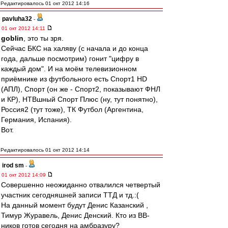
Редактировалось 01 окт 2012 14:16
pavluha32
-
01 окт 2012 14:11
goblin
, это ты зря.
Сейчас БКС на халяву (с начала и до конца
года, дальше посмотрим) гонит "цифру в
каждый дом". И на моём телевизионном
приёмнике из футбольного есть Спорт1 HD
(АПЛ), Спорт (он же - Спорт2, показывают ФНЛ
и КР), НТВшный Спорт Плюс (ну, тут понятно),
Россия2 (тут тоже), ТК Футбол (Аргентина,
Германия, Испания).
Вот.
Редактировалось 01 окт 2012 14:14
irod sm
-
01 окт 2012 14:09
Совершенно неожиданно отвалился четвертый
участник сегодняшней записи ТТД и тд.:(
На данный момент будут Денис Казанский ,
Тимур Журавель, Денис Денский. Кто из ВВ-
ников готов сегодня на амбразуру?