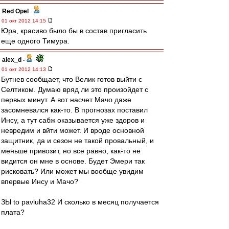
Red Opel
-
01 окт 2012 14:15
Юра, красиво было бы в состав пригласить
еще одного Тимура.
alex_d
-
01 окт 2012 14:13
Бутнев сообщает, что Велик готов выйти с
Селтиком. Думаю вряд ли это произойдет с
первых минут. А вот насчет Мачо даже
засомневался как-то. В прогнозах поставил
Инсу, а тут сабж оказывается уже здоров и
невредим и вйти может. И вроде основной
защитник, да и сезон не такой провальный, и
меньше привозит, но все равно, как-то не
видится он мне в основе. Будет Эмери так
рисковать? Или может мы вообще увидим
впервые Инсу и Мачо?
ЗЫ to pavluha32 И сколько в месяц получается
плата?