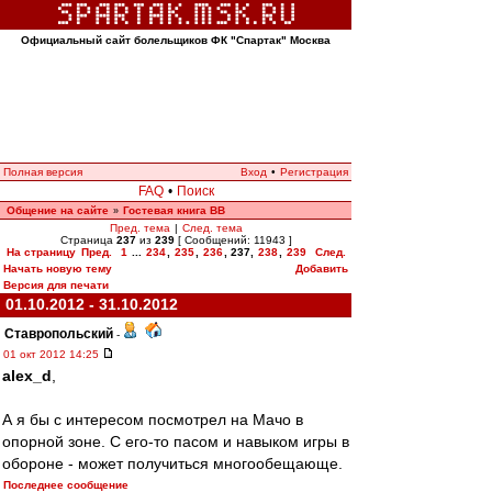
Официальный сайт болельщиков ФК "Спартак" Москва
Полная версия
Вход
•
Регистрация
FAQ
•
Поиск
Общение на сайте
Гостевая книга ВВ
»
Пред. тема
|
След. тема
Страница
237
из
239
[ Сообщений: 11943 ]
На страницу
Пред.
1
...
234
,
235
,
236
,
237
,
238
,
239
След.
Начать новую тему
Добавить
Версия для печати
01.10.2012 - 31.10.2012
Ставропольский
-
01 окт 2012 14:25
alex_d
,
А я бы с интересом посмотрел на Мачо в
опорной зоне. С его-то пасом и навыком игры в
обороне - может получиться многообещающе.
Последнее сообщение