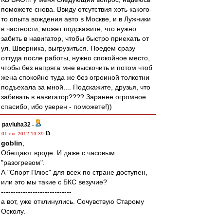
поможете снова. Ввиду отсутствия хоть какого-
то опыта вождения авто в Москве, и в Лужники
в частности, может подскажите, что нужно
забить в навигатор, чтобы быстро приехать от
ул. Шверника, выгрузиться. Поедем сразу
оттуда после работы, нужно спокойное место,
чтобы без напряга мне выскочить и потом чтоб
жена спокойно туда же без огроиной толкотни
подъехала за мной.... Подскажите, друзья, что
забивать в навигатор???? Заранее огромное
спасибо, ибо уверен - поможете!))
pavluha32
-
01 окт 2012 13:39
goblin
,
Обещают вроде. И даже с часовым
"разогревом".
А "Спорт Плюс" для всех по стране доступен,
или это мы такие с БКС везучие?
-----------------------------
а вот, уже отклинулись. Сочувствую Старому
Осколу.