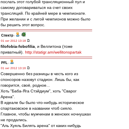
послать этот голубой трансляционный пул и
самому договариваться на счет своих
трансляций. По крайней мере в чемпионате.
При желании и с лигой чемпионов можно было
бы решить этот вопрос.
Спектр
-
01 окт 2012 13:18
filofobia-fobofilia
, и Веллитона (тоже
приватный).
http://statigr.am/wellitonspartak
PFL
-
01 окт 2012 13:16
Совершенно без разницы в честь кого из
спонсоров назовут стадион. Лишь бы, как
говорится, своё, родное...
Хоть "Баба-Яга Стэйдиум", хоть "Сварог
Арена".
В идеале бы было что-нибудь историческое
спартаковское в названии чтоб сияло.
Главное, чтобы мужчинам в женских ночнушках
не продались.
"Аль Хуяль Билять арена" от каких-нибудь