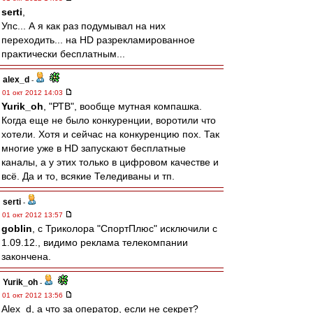
serti
,
Упс... А я как раз подумывал на них
переходить... на HD разрекламированное
практически бесплатным...
alex_d
-
01 окт 2012 14:03
Yurik_oh
, "РТВ", вообще мутная компашка.
Когда еще не было конкуренции, воротили что
хотели. Хотя и сейчас на конкуренцию пох. Так
многие уже в HD запускают бесплатные
каналы, а у этих только в цифровом качестве и
всё. Да и то, всякие Теледиваны и тп.
serti
-
01 окт 2012 13:57
goblin
, с Триколора "СпортПлюс" исключили с
1.09.12., видимо реклама телекомпании
закончена.
Yurik_oh
-
01 окт 2012 13:56
Alex_d, а что за оператор, если не секрет?