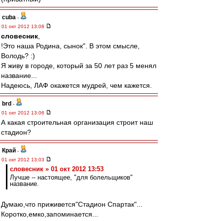
cuba
-
01 окт 2012 13:08
словесник
,
!Это наша Родина, сынок". В этом смысле,
Володь? :)
Я живу в городе, который за 50 лет раз 5 менял
название...
Надеюсь, ЛАФ окажется мудрей, чем кажется.
brd
-
01 окт 2012 13:06
А какая строительная организация строит наш
стадион?
Край
-
01 окт 2012 13:03
словесник » 01 окт 2012 13:53
Лучше -- настоящее, "для болельщиков"
название.
Думаю,что приживется"Стадион Спартак"...
Коротко,емко,запоминается...