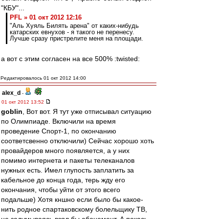
"КБУ"...
PFL » 01 окт 2012 12:16
"Аль Хуяль Билять арена" от каких-нибудь
катарских евнухов - я такого не перенесу.
Лучше сразу пристрелите меня на площади.
а вот с этим согласен на все 500% :twisted:
Редактировалось 01 окт 2012 14:00
alex_d
-
01 окт 2012 13:52
goblin
, Вот вот. Я тут уже отписывал ситуацию
по Олимпиаде. Включили на время
проведение Спорт-1, по окончанию
соответсвенно отключили) Сейчас хорошо хоть
провайдеров много появляется, а у них
помимо интернета и пакеты телеканалов
нужных есть. Имел глупость заплатить за
кабельное до конца года, терь жду его
окончания, чтобы уйти от этого всего
подальше) Хотя кншно если было бы какое-
нить родное спартаковскому болельщику ТВ,