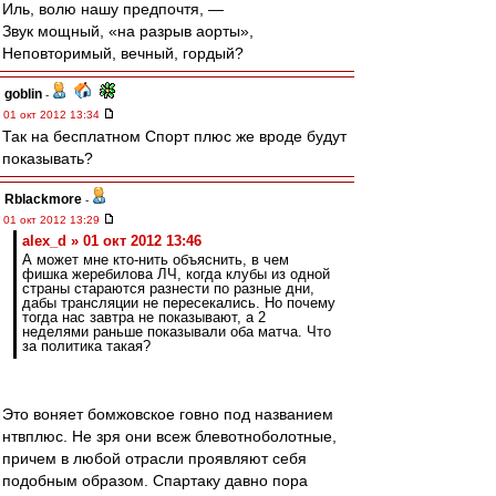
Иль, волю нашу предпочтя, —
Звук мощный, «на разрыв аорты»,
Неповторимый, вечный, гордый?
goblin
-
01 окт 2012 13:34
Так на бесплатном Спорт плюс же вроде будут
показывать?
Rblackmore
-
01 окт 2012 13:29
alex_d » 01 окт 2012 13:46
А может мне кто-нить объяснить, в чем
фишка жеребилова ЛЧ, когда клубы из одной
страны стараются разнести по разные дни,
дабы трансляции не пересекались. Но почему
тогда нас завтра не показывают, а 2
неделями раньше показывали оба матча. Что
за политика такая?
Это воняет бомжовское говно под названием
нтвплюс. Не зря они всеж блевотноболотные,
причем в любой отрасли проявляют себя
подобным образом. Спартаку давно пора