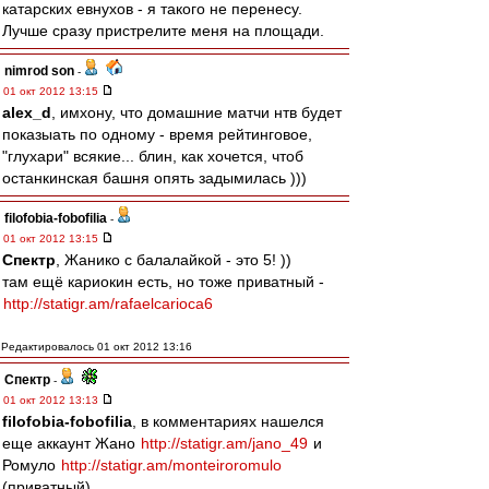
катарских евнухов - я такого не перенесу.
Лучше сразу пристрелите меня на площади.
nimrod son
-
01 окт 2012 13:15
alex_d
, имхону, что домашние матчи нтв будет
показыать по одному - время рейтинговое,
"глухари" всякие... блин, как хочется, чтоб
останкинская башня опять задымилась )))
filofobia-fobofilia
-
01 окт 2012 13:15
Спектр
, Жанико с балалайкой - это 5! ))
там ещё кариокин есть, но тоже приватный -
http://statigr.am/rafaelcarioca6
Редактировалось 01 окт 2012 13:16
Спектр
-
01 окт 2012 13:13
filofobia-fobofilia
, в комментариях нашелся
еще аккаунт Жано
http://statigr.am/jano_49
и
Ромуло
http://statigr.am/monteiroromulo
(приватный)