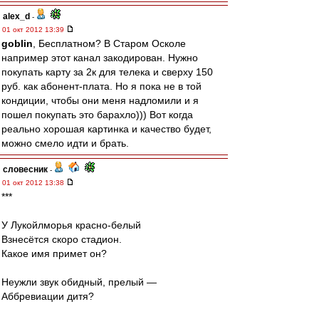
alex_d
-
01 окт 2012 13:39
goblin
, Бесплатном? В Старом Осколе
например этот канал закодирован. Нужно
покупать карту за 2к для телека и сверху 150
руб. как абонент-плата. Но я пока не в той
кондиции, чтобы они меня надломили и я
пошел покупать это барахло))) Вот когда
реально хорошая картинка и качество будет,
можно смело идти и брать.
словесник
-
01 окт 2012 13:38
***
У Лукойлморья красно-белый
Взнесётся скоро стадион.
Какое имя примет он?
Неужли звук обидный, прелый —
Аббревиации дитя?