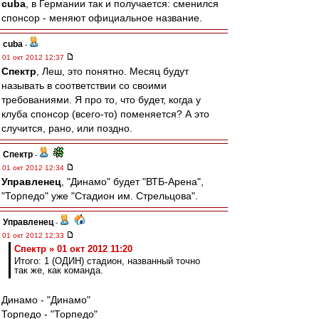
cuba
, в Германии так и получается: сменился
спонсор - меняют официальное название.
cuba
-
01 окт 2012 12:37
Спектр
, Леш, это понятно. Месяц будут
называть в соответствии со своими
требованиями. Я про то, что будет, когда у
клуба спонсор (всего-то) поменяется? А это
случится, рано, или поздно.
Спектр
-
01 окт 2012 12:34
Управленец
, "Динамо" будет "ВТБ-Арена",
"Торпедо" уже "Стадион им. Стрельцова".
Управленец
-
01 окт 2012 12:33
Спектр » 01 окт 2012 11:20
Итого: 1 (ОДИН) стадион, названный точно
так же, как команда.
Динамо - "Динамо"
Торпедо - "Торпедо"