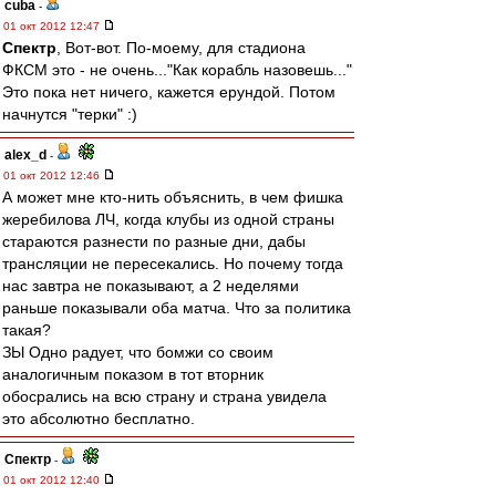
cuba
-
01 окт 2012 12:47
Спектр
, Вот-вот. По-моему, для стадиона
ФКСМ это - не очень..."Как корабль назовешь..."
Это пока нет ничего, кажется ерундой. Потом
начнутся "терки" :)
alex_d
-
01 окт 2012 12:46
А может мне кто-нить объяснить, в чем фишка
жеребилова ЛЧ, когда клубы из одной страны
стараются разнести по разные дни, дабы
трансляции не пересекались. Но почему тогда
нас завтра не показывают, а 2 неделями
раньше показывали оба матча. Что за политика
такая?
ЗЫ Одно радует, что бомжи со своим
аналогичным показом в тот вторник
обосрались на всю страну и страна увидела
это абсолютно бесплатно.
Спектр
-
01 окт 2012 12:40