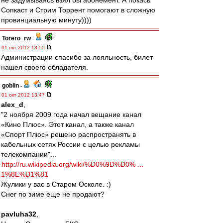
не задумываясь взял бы абонемент. А покась
Сопкаст и Стрим Торрент помогают в сложную
провинциальную минуту))))
Torero_rw
-
01 окт 2012 13:50
Администрации спасибо за лояльность, билет
нашел своего обладателя.
goblin
-
01 окт 2012 13:47
alex_d
,
"2 ноября 2009 года начал вещание канал
«Кино Плюс». Этот канал, а также канал
«Спорт Плюс» решено распространять в
кабельных сетях России с целью рекламы
телекомпании"...
http://ru.wikipedia.org/wiki/%D0%9D%D0% ...
1%8E%D1%81
Жулики у вас в Старом Осколе. :)
Снег по зиме еще не продают?
pavluha32
,