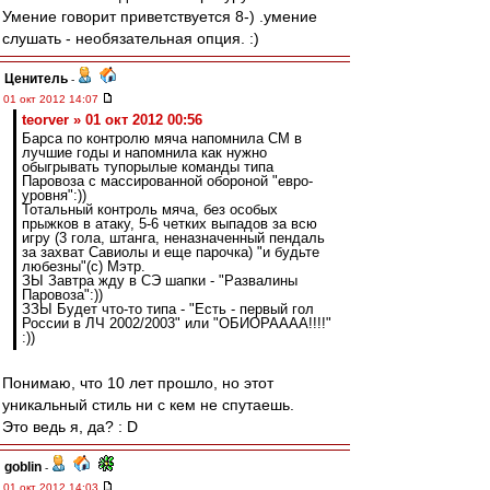
Умение говорит приветствуется 8-) .умение
слушать - необязательная опция. :)
Ценитель
-
01 окт 2012 14:07
teorver » 01 окт 2012 00:56
Барса по контролю мяча напомнила СМ в
лучшие годы и напомнила как нужно
обыгрывать тупорылые команды типа
Паровоза с массированной обороной "евро-
уровня":))
Тотальный контроль мяча, без особых
прыжков в атаку, 5-6 четких выпадов за всю
игру (3 гола, штанга, неназначенный пендаль
за захват Савиолы и еще парочка) "и будьте
любезны"(с) Мэтр.
ЗЫ Завтра жду в СЭ шапки - "Развалины
Паровоза":))
ЗЗЫ Будет что-то типа - "Есть - первый гол
России в ЛЧ 2002/2003" или "ОБИОРАААА!!!!"
:))
Понимаю, что 10 лет прошло, но этот
уникальный стиль ни с кем не спутаешь.
Это ведь я, да? : D
goblin
-
01 окт 2012 14:03