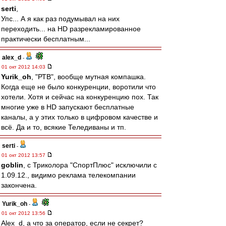
serti
,
Упс... А я как раз подумывал на них
переходить... на HD разрекламированное
практически бесплатным...
alex_d
-
01 окт 2012 14:03
Yurik_oh
, "РТВ", вообще мутная компашка.
Когда еще не было конкуренции, воротили что
хотели. Хотя и сейчас на конкуренцию пох. Так
многие уже в HD запускают бесплатные
каналы, а у этих только в цифровом качестве и
всё. Да и то, всякие Теледиваны и тп.
serti
-
01 окт 2012 13:57
goblin
, с Триколора "СпортПлюс" исключили с
1.09.12., видимо реклама телекомпании
закончена.
Yurik_oh
-
01 окт 2012 13:56
Alex_d, а что за оператор, если не секрет?