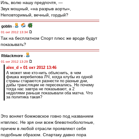
Иль, волю нашу предпочтя, —
Звук мощный, «на разрыв аорты»,
Неповторимый, вечный, гордый?
goblin
-
01 окт 2012 13:34
Так на бесплатном Спорт плюс же вроде будут
показывать?
Rblackmore
-
01 окт 2012 13:29
alex_d » 01 окт 2012 13:46
А может мне кто-нить объяснить, в чем
фишка жеребилова ЛЧ, когда клубы из одной
страны стараются разнести по разные дни,
дабы трансляции не пересекались. Но почему
тогда нас завтра не показывают, а 2
неделями раньше показывали оба матча. Что
за политика такая?
Это воняет бомжовское говно под названием
нтвплюс. Не зря они всеж блевотноболотные,
причем в любой отрасли проявляют себя
подобным образом. Спартаку давно пора