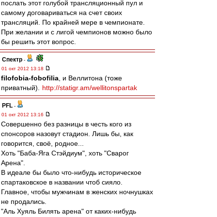
послать этот голубой трансляционный пул и
самому договариваться на счет своих
трансляций. По крайней мере в чемпионате.
При желании и с лигой чемпионов можно было
бы решить этот вопрос.
Спектр
-
01 окт 2012 13:18
filofobia-fobofilia
, и Веллитона (тоже
приватный).
http://statigr.am/wellitonspartak
PFL
-
01 окт 2012 13:16
Совершенно без разницы в честь кого из
спонсоров назовут стадион. Лишь бы, как
говорится, своё, родное...
Хоть "Баба-Яга Стэйдиум", хоть "Сварог
Арена".
В идеале бы было что-нибудь историческое
спартаковское в названии чтоб сияло.
Главное, чтобы мужчинам в женских ночнушках
не продались.
"Аль Хуяль Билять арена" от каких-нибудь