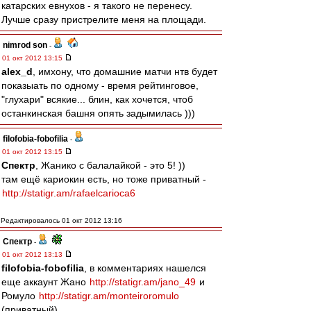
катарских евнухов - я такого не перенесу.
Лучше сразу пристрелите меня на площади.
nimrod son
-
01 окт 2012 13:15
alex_d
, имхону, что домашние матчи нтв будет
показыать по одному - время рейтинговое,
"глухари" всякие... блин, как хочется, чтоб
останкинская башня опять задымилась )))
filofobia-fobofilia
-
01 окт 2012 13:15
Спектр
, Жанико с балалайкой - это 5! ))
там ещё кариокин есть, но тоже приватный -
http://statigr.am/rafaelcarioca6
Редактировалось 01 окт 2012 13:16
Спектр
-
01 окт 2012 13:13
filofobia-fobofilia
, в комментариях нашелся
еще аккаунт Жано
http://statigr.am/jano_49
и
Ромуло
http://statigr.am/monteiroromulo
(приватный)