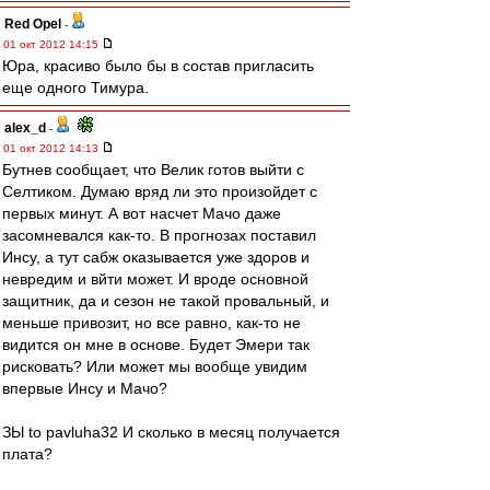
Red Opel
-
01 окт 2012 14:15
Юра, красиво было бы в состав пригласить
еще одного Тимура.
alex_d
-
01 окт 2012 14:13
Бутнев сообщает, что Велик готов выйти с
Селтиком. Думаю вряд ли это произойдет с
первых минут. А вот насчет Мачо даже
засомневался как-то. В прогнозах поставил
Инсу, а тут сабж оказывается уже здоров и
невредим и вйти может. И вроде основной
защитник, да и сезон не такой провальный, и
меньше привозит, но все равно, как-то не
видится он мне в основе. Будет Эмери так
рисковать? Или может мы вообще увидим
впервые Инсу и Мачо?
ЗЫ to pavluha32 И сколько в месяц получается
плата?