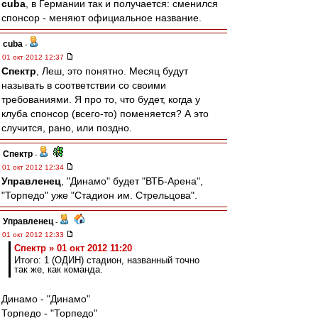
cuba
, в Германии так и получается: сменился
спонсор - меняют официальное название.
cuba
-
01 окт 2012 12:37
Спектр
, Леш, это понятно. Месяц будут
называть в соответствии со своими
требованиями. Я про то, что будет, когда у
клуба спонсор (всего-то) поменяется? А это
случится, рано, или поздно.
Спектр
-
01 окт 2012 12:34
Управленец
, "Динамо" будет "ВТБ-Арена",
"Торпедо" уже "Стадион им. Стрельцова".
Управленец
-
01 окт 2012 12:33
Спектр » 01 окт 2012 11:20
Итого: 1 (ОДИН) стадион, названный точно
так же, как команда.
Динамо - "Динамо"
Торпедо - "Торпедо"