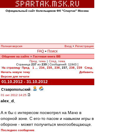
Официальный сайт болельщиков ФК "Спартак" Москва
Полная версия
Вход
•
Регистрация
FAQ
•
Поиск
Общение на сайте
Гостевая книга ВВ
»
Пред. тема
|
След. тема
Страница
237
из
239
[ Сообщений: 11943 ]
На страницу
Пред.
1
...
234
,
235
,
236
,
237
,
238
,
239
След.
Начать новую тему
Добавить
Версия для печати
01.10.2012 - 31.10.2012
Ставропольский
-
01 окт 2012 14:25
alex_d
,
А я бы с интересом посмотрел на Мачо в
опорной зоне. С его-то пасом и навыком игры в
обороне - может получиться многообещающе.
Последнее сообщение