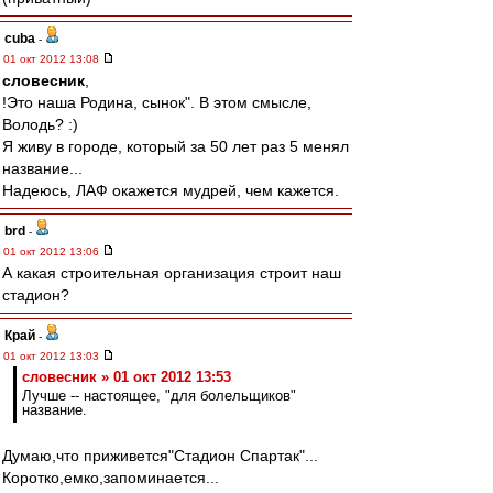
cuba
-
01 окт 2012 13:08
словесник
,
!Это наша Родина, сынок". В этом смысле,
Володь? :)
Я живу в городе, который за 50 лет раз 5 менял
название...
Надеюсь, ЛАФ окажется мудрей, чем кажется.
brd
-
01 окт 2012 13:06
А какая строительная организация строит наш
стадион?
Край
-
01 окт 2012 13:03
словесник » 01 окт 2012 13:53
Лучше -- настоящее, "для болельщиков"
название.
Думаю,что приживется"Стадион Спартак"...
Коротко,емко,запоминается...