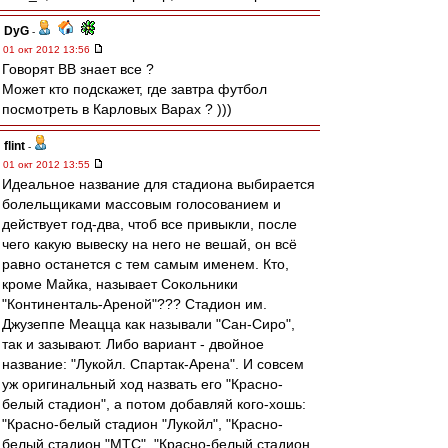
DyG
-
01 окт 2012 13:56
Говорят ВВ знает все ?
Может кто подскажет, где завтра футбол
посмотреть в Карловых Варах ? )))
flint
-
01 окт 2012 13:55
Идеальное название для стадиона выбирается
болельщиками массовым голосованием и
действует год-два, чтоб все привыкли, после
чего какую вывеску на него не вешай, он всё
равно останется с тем самым именем. Кто,
кроме Майка, называет Сокольники
"Континенталь-Ареной"??? Стадион им.
Джузеппе Меацца как называли "Сан-Сиро",
так и зазывают. Либо вариант - двойное
название: "Лукойл. Спартак-Арена". И совсем
уж оригинальный ход назвать его "Красно-
белый стадион", а потом добавляй кого-хошь:
"Красно-белый стадион "Лукойл", "Красно-
белый стадион "МТС", "Красно-белый стадион