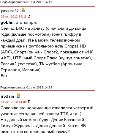
Редактировалось 01 окт 2012 14:16
pavluha32
-
01 окт 2012 14:11
goblin
, это ты зря.
Сейчас БКС на халяву (с начала и до конца
года, дальше посмотрим) гонит "цифру в
каждый дом". И на моём телевизионном
приёмнике из футбольного есть Спорт1 HD
(АПЛ), Спорт (он же - Спорт2, показывают ФНЛ
и КР), НТВшный Спорт Плюс (ну, тут понятно),
Россия2 (тут тоже), ТК Футбол (Аргентина,
Германия, Испания).
Вот.
Редактировалось 01 окт 2012 14:14
irod sm
-
01 окт 2012 14:09
Совершенно неожиданно отвалился четвертый
участник сегодняшней записи ТТД и тд.:(
На данный момент будут Денис Казанский ,
Тимур Журавель, Денис Денский. Кто из ВВ-
ников готов сегодня на амбразуру?