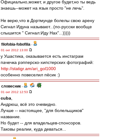
Официально,может, и другое будет,но ты ведь
знаешь--может на язык просто "не лечь".
Не верю,что в Дортмунде болелы свою арену
Сигнал Идуна называют...(по-русски вообще
слышится " Сигнал:Иду Нах"...)))))
filofobia-fobofilia
-
01 окт 2012 13:00
у Ушастика, оказывается есть инстаграм
пачечка рэпперско-хипстерских фотографий:
http://statigr.am/ari_gol1000
особенно повеселил пёсик :)
словесник
-
01 окт 2012 12:53
cuba
,
Андрюш, всё это очевидно.
Лучше -- настоящее, "для болельщиков"
название.
Но будет -- для владельцев-спонсоров.
Таковы реалии, куда деваться...