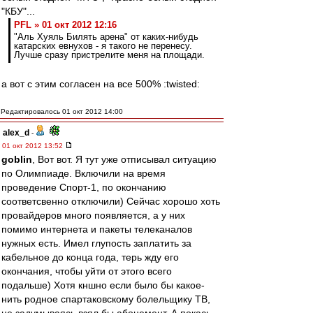
"КБУ"...
PFL » 01 окт 2012 12:16
"Аль Хуяль Билять арена" от каких-нибудь
катарских евнухов - я такого не перенесу.
Лучше сразу пристрелите меня на площади.
а вот с этим согласен на все 500% :twisted:
Редактировалось 01 окт 2012 14:00
alex_d
-
01 окт 2012 13:52
goblin
, Вот вот. Я тут уже отписывал ситуацию
по Олимпиаде. Включили на время
проведение Спорт-1, по окончанию
соответсвенно отключили) Сейчас хорошо хоть
провайдеров много появляется, а у них
помимо интернета и пакеты телеканалов
нужных есть. Имел глупость заплатить за
кабельное до конца года, терь жду его
окончания, чтобы уйти от этого всего
подальше) Хотя кншно если было бы какое-
нить родное спартаковскому болельщику ТВ,