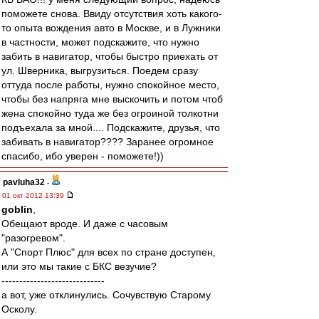
поможете снова. Ввиду отсутствия хоть какого-
то опыта вождения авто в Москве, и в Лужники
в частности, может подскажите, что нужно
забить в навигатор, чтобы быстро приехать от
ул. Шверника, выгрузиться. Поедем сразу
оттуда после работы, нужно спокойное место,
чтобы без напряга мне выскочить и потом чтоб
жена спокойно туда же без огроиной толкотни
подъехала за мной.... Подскажите, друзья, что
забивать в навигатор???? Заранее огромное
спасибо, ибо уверен - поможете!))
pavluha32
-
01 окт 2012 13:39
goblin
,
Обещают вроде. И даже с часовым
"разогревом".
А "Спорт Плюс" для всех по стране доступен,
или это мы такие с БКС везучие?
-----------------------------
а вот, уже отклинулись. Сочувствую Старому
Осколу.