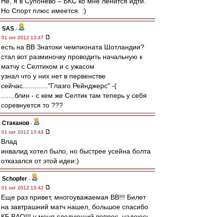
Не, я в Супонево – БКС ко мне ленится идти.
Но Спорт плюс имеется. :)
SAS
-
01 окт 2012 13:47
есть на ВВ Знатоки чемпионата Шотландии?
стал вот разминочку проводить начальную к
матчу с Селтиком и с ужасом
узнал что у них нет в первенстве
сейчас............."Глазго Рейнджерс" -(
.......блин - с кем же Селтик там теперь у себя
соревнуется то ???
Cтаканов
-
01 окт 2012 13:43
Влад
инвалид хотел было, но быстрее усейна болта
отказался от этой идеи:)
Schopfer
-
01 окт 2012 13:42
Еще раз привет, многоуважаемая ВВ!!! Билет
на завтрашний матч нашел, большое спасибо
КБ ВАО!!! у меня следующий вопрос, надеюсь