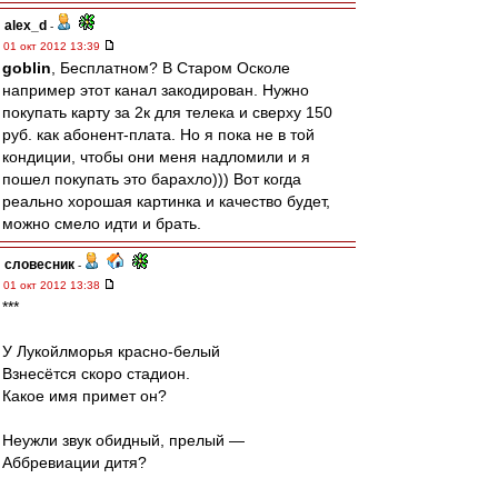
alex_d
-
01 окт 2012 13:39
goblin
, Бесплатном? В Старом Осколе
например этот канал закодирован. Нужно
покупать карту за 2к для телека и сверху 150
руб. как абонент-плата. Но я пока не в той
кондиции, чтобы они меня надломили и я
пошел покупать это барахло))) Вот когда
реально хорошая картинка и качество будет,
можно смело идти и брать.
словесник
-
01 окт 2012 13:38
***
У Лукойлморья красно-белый
Взнесётся скоро стадион.
Какое имя примет он?
Неужли звук обидный, прелый —
Аббревиации дитя?