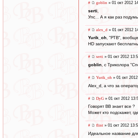
#
goblin
» 01 окт 2012 1
serti
,
Упс... А я как раз поду
#
alex_d
» 01 окт 2012 1
Yurik_oh
, "РТВ", вообщ
HD запускают бесплатные
#
serti
» 01 окт 2012 13:
goblin
, с Триколора "С
#
Yurik_oh
» 01 окт 2012
Alex_d, а что за операто
#
DyG
» 01 окт 2012 13:
Говорят ВВ знает все ?
Может кто подскажет, гд
#
flint
» 01 окт 2012 13:
Идеальное название для