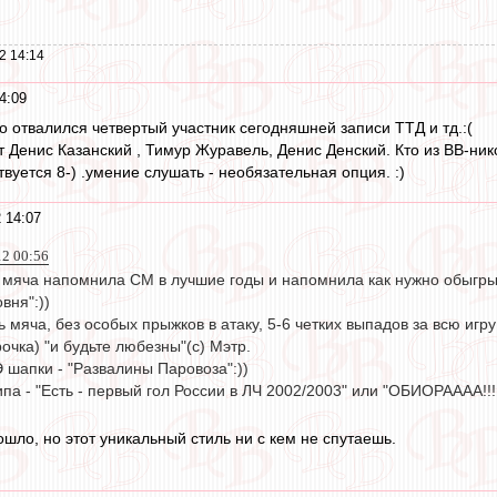
2 14:14
4:09
отвалился четвертый участник сегодняшней записи ТТД и тд.:(
 Денис Казанский , Тимур Журавель, Денис Денский. Кто из ВВ-ник
вуется 8-) .умение слушать - необязательная опция. :)
 14:07
12 00:56
 мяча напомнила СМ в лучшие годы и напомнила как нужно обыгр
вня":))
 мяча, без особых прыжков в атаку, 5-6 четких выпадов за всю игру
чка) "и будьте любезны"(с) Мэтр.
 шапки - "Развалины Паровоза":))
па - "Есть - первый гол России в ЛЧ 2002/2003" или "ОБИОРАААА!!!!"
шло, но этот уникальный стиль ни с кем не спутаешь.