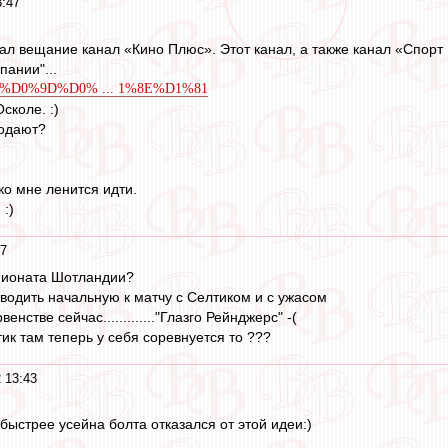
3:47
чал вещание канал «Кино Плюс». Этот канал, а также канал «Спорт
ании"...
/wiki/%D0%9D%D0% ... 1%8E%D1%81
сколе. :)
родают?
ко мне ленится идти.
:)
47
мпионата Шотландии?
оводить начальную к матчу с Селтиком и с ужасом
венстве сейчас............."Глазго Рейнджерс" -(
елтик там теперь у себя соревнуется то ???
 13:43
быстрее усейна болта отказался от этой идеи:)