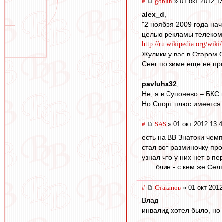
#
goblin
» 01 окт 2012 1
alex_d
,
"2 ноября 2009 года на
целью рекламы телекомп
http://ru.wikipedia.org
Жулики у вас в Старом О
Снег по зиме еще не п
pavluha32
,
Не, я в Супонево – БКС 
Но Спорт плюс имеется. 
#
SAS
» 01 окт 2012 13:
есть на ВВ Знатоки че
стал вот разминочку пр
узнал что у них нет в пер
.......блин - с кем же С
#
Cтаканов
» 01 окт 2012
Влад
инвалид хотел было, но 