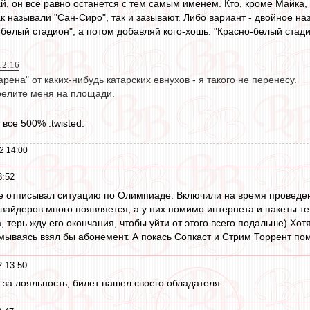
ай, он всё равно останется с тем самым именем. Кто, кроме Майка
к называли "Сан-Сиро", так и зазывают. Либо вариант - двойное на
о-белый стадион", а потом добавляй кого-хошь: "Красно-белый стад
12:16
арена" от каких-нибудь катарских евнухов - я такого не перенесу.
релите меня на площади.
 все 500% :twisted:
2 14:00
3:52
 уже отписывал ситуацию по Олимпиаде. Включили на время проведе
вайдеров много появляется, а у них помимо интернета и пакеты те
, терь жду его окончания, чтобы уйти от этого всего подальше) Хо
мываясь взял бы абонемент. А покась Сопкаст и Стрим Торрент по
2 13:50
за лояльность, билет нашел своего обладателя.