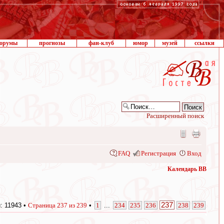
орумы
прогнозы
фан-клуб
юмор
музей
ссылки
Расширенный поиск
FAQ
Регистрация
Вход
Календарь ВВ
237
: 11943 •
Страница
237
из
239
•
1
...
234
235
236
238
239