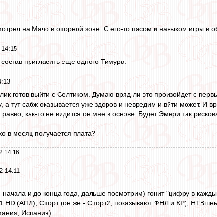
мотрел на Мачо в опорной зоне. С его-то пасом и навыком игры в
 14:15
 состав пригласить еще одного Тимура.
4:13
лик готов выйти с Селтиком. Думаю вряд ли это произойдет с первы
, а тут сабж оказывается уже здоров и невредим и вйти может. И в
е равно, как-то не видится он мне в основе. Будет Эмери так рис
ко в месяц получается плата?
2 14:16
2 14:11
с начала и до конца года, дальше посмотрим) гонит "цифру в кажд
 HD (АПЛ), Спорт (он же - Спорт2, показывают ФНЛ и КР), НТВшный 
мания, Испания).