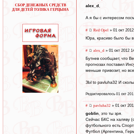
СБОР ДЕНЕЖНЫХ СРЕДСТВ
alex_d
,
ДЛЯ ДЕТЕЙ ТОЛИКА ГЕРЦЫНА
А я бы с интересом пос
#
Red Opel
» 01 окт 2012
Юра, красиво было бы в
#
alex_d
» 01 окт 2012 1
Бутнев сообщает, что Ве
прогнозах поставил Инсу
меньше привозит, но вс
ЗЫ to pavluha32 И сколь
Редактировалось 01 окт 201
#
pavluha32
» 01 окт 201
goblin
, это ты зря.
Сейчас БКС на халяву (
футбольного есть Спорт1
Футбол (Аргентина, Гер