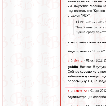
вывеску на него не веш
им. Джузеппе Меацца ка
ход назвать его "Красн
стадион "КБУ"...
PFL » 01 окт 2012 
"Аль Хуяль Билять 
Лучше сразу прист
а вот с этим согласен на
Редактировалось 01 окт 201
#
alex_d
» 01 окт 2012 1
goblin
, Вот вот. Я тут
Сейчас хорошо хоть про
кабельное до конца года
болельщику ТВ, не заду
#
Torero_rw
» 01 окт 201
Администрации спасибо 