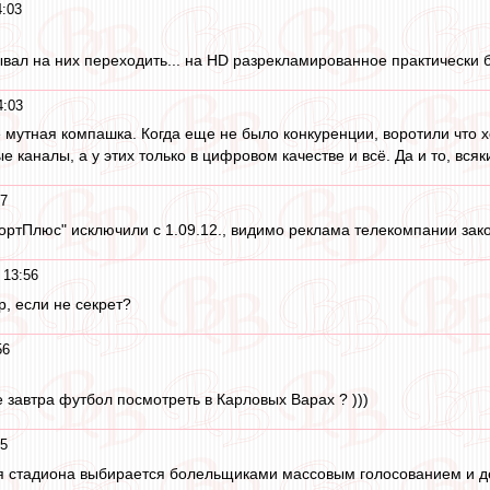
4:03
мывал на них переходить... на HD разрекламированное практически 
4:03
е мутная компашка. Когда еще не было конкуренции, воротили что х
 каналы, а у этих только в цифровом качестве и всё. Да и то, всяк
57
портПлюс" исключили с 1.09.12., видимо реклама телекомпании зак
 13:56
р, если не секрет?
56
е завтра футбол посмотреть в Карловых Варах ? )))
55
 стадиона выбирается болельщиками массовым голосованием и дейс