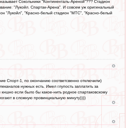
, называет Сокольники "Континенталь-Ареной"??? Стадион
звание: "Лукойл. Спартак-Арена". И совсем уж оригинальный
ион "Лукойл", "Красно-белый стадион "МТС", "Красно-белый
ние Спорт-1, по окончанию соответсвенно отключили)
леканалов нужных есть. Имел глупость заплатить за
тя кншно если было бы какое-нить родное спартаковскому
могают в сложную провинциальную минуту))))