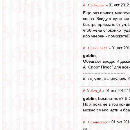
#
Schopfer
» 01 окт 2012
Еще раз привет, многоу
снова. Ввиду отсутствия
быстро приехать от ул.
чтоб жена спокойно туда
ибо уверен - поможете!)
#
pavluha32
» 01 окт 201
goblin
,
Обещают вроде. И даже 
А "Спорт Плюс" для всех
-----------------------------
а вот, уже отклинулись.
#
alex_d
» 01 окт 2012 1
goblin
, Бесплатном? В 
Но я пока не в той конд
можно смело идти и бра
#
словесник
» 01 окт 201
***