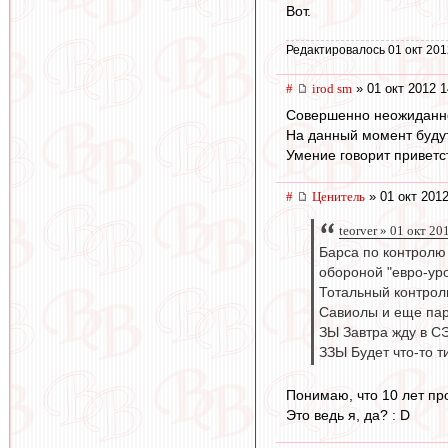
Вот.
Редактировалось 01 окт 201
#
irod sm
» 01 окт 2012 1
Совершенно неожиданно 
На данный момент будут
Умение говорит приветст
#
Ценитель
» 01 окт 2012
teorver » 01 окт 20
Барса по контролю
обороной "евро-уро
Тотальный контроль
Савиолы и еще паро
ЗЫ Завтра жду в СЭ
ЗЗЫ Будет что-то ти
Понимаю, что 10 лет про
Это ведь я, да? : D