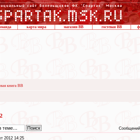
оманда
карта мира
магазин ВВ
гостевая ВВ
ф
вая книга ВВ
12
Сообщений
кт 2012 14:25