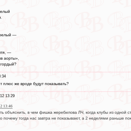
белый
.
прелый —
чтя, —
в аорты»,
 гордый?
3:34
т плюс же вроде будут показывать?
12 13:29
12 13:46
ть объяснить, в чем фишка жеребилова ЛЧ, когда клубы из одной 
о почему тогда нас завтра не показывают, а 2 неделями раньше по