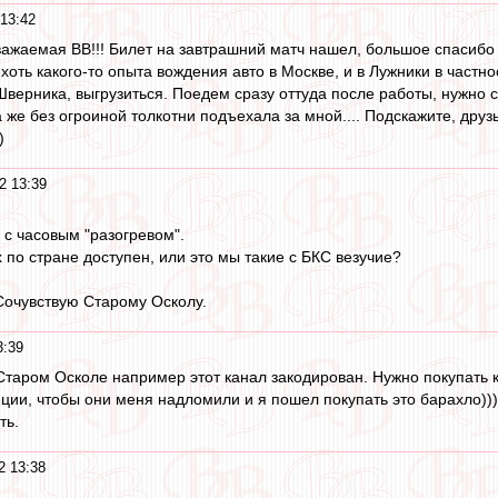
 13:42
важаемая ВВ!!! Билет на завтрашний матч нашел, большое спасибо
 хоть какого-то опыта вождения авто в Москве, и в Лужники в частно
 Шверника, выгрузиться. Поедем сразу оттуда после работы, нужно 
 же без огроиной толкотни подъехала за мной.... Подскажите, друз
)
2 13:39
с часовым "разогревом".
 по стране доступен, или это мы такие с БКС везучие?
 Сочувствую Старому Осколу.
3:39
Старом Осколе например этот канал закодирован. Нужно покупать кар
иции, чтобы они меня надломили и я пошел покупать это барахло)))
ть.
2 13:38