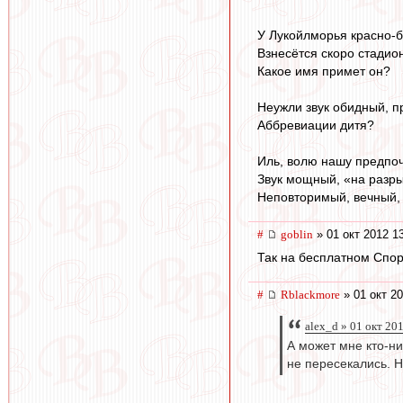
У Лукойлморья красно-
Взнесётся скоро стадион
Какое имя примет он?
Неужли звук обидный, 
Аббревиации дитя?
Иль, волю нашу предпо
Звук мощный, «на разры
Неповторимый, вечный,
#
goblin
» 01 окт 2012 1
Так на бесплатном Спор
#
Rblackmore
» 01 окт 20
alex_d » 01 окт 20
А может мне кто-ни
не пересекались. Н