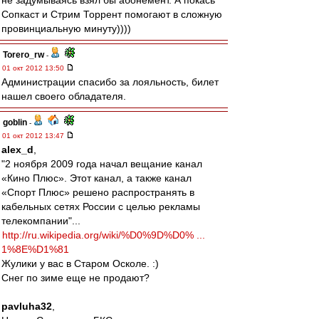
не задумываясь взял бы абонемент. А покась
Сопкаст и Стрим Торрент помогают в сложную
провинциальную минуту))))
Torero_rw
-
01 окт 2012 13:50
Администрации спасибо за лояльность, билет
нашел своего обладателя.
goblin
-
01 окт 2012 13:47
alex_d
,
"2 ноября 2009 года начал вещание канал
«Кино Плюс». Этот канал, а также канал
«Спорт Плюс» решено распространять в
кабельных сетях России с целью рекламы
телекомпании"...
http://ru.wikipedia.org/wiki/%D0%9D%D0% ...
1%8E%D1%81
Жулики у вас в Старом Осколе. :)
Снег по зиме еще не продают?
pavluha32
,