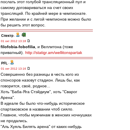
послать этот голубой трансляционный пул и
самому договариваться на счет своих
трансляций. По крайней мере в чемпионате.
При желании и с лигой чемпионов можно было
бы решить этот вопрос.
Спектр
-
01 окт 2012 13:18
filofobia-fobofilia
, и Веллитона (тоже
приватный).
http://statigr.am/wellitonspartak
PFL
-
01 окт 2012 13:16
Совершенно без разницы в честь кого из
спонсоров назовут стадион. Лишь бы, как
говорится, своё, родное...
Хоть "Баба-Яга Стэйдиум", хоть "Сварог
Арена".
В идеале бы было что-нибудь историческое
спартаковское в названии чтоб сияло.
Главное, чтобы мужчинам в женских ночнушках
не продались.
"Аль Хуяль Билять арена" от каких-нибудь