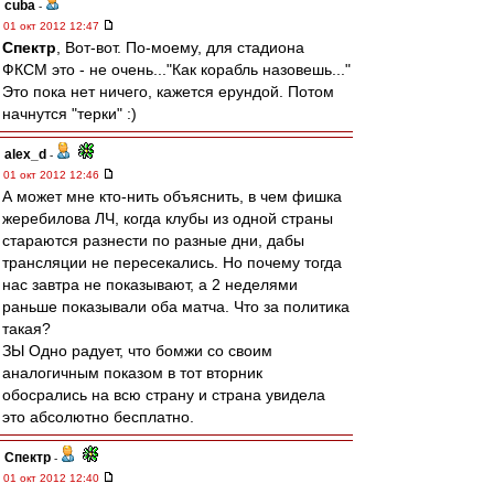
cuba
-
01 окт 2012 12:47
Спектр
, Вот-вот. По-моему, для стадиона
ФКСМ это - не очень..."Как корабль назовешь..."
Это пока нет ничего, кажется ерундой. Потом
начнутся "терки" :)
alex_d
-
01 окт 2012 12:46
А может мне кто-нить объяснить, в чем фишка
жеребилова ЛЧ, когда клубы из одной страны
стараются разнести по разные дни, дабы
трансляции не пересекались. Но почему тогда
нас завтра не показывают, а 2 неделями
раньше показывали оба матча. Что за политика
такая?
ЗЫ Одно радует, что бомжи со своим
аналогичным показом в тот вторник
обосрались на всю страну и страна увидела
это абсолютно бесплатно.
Спектр
-
01 окт 2012 12:40