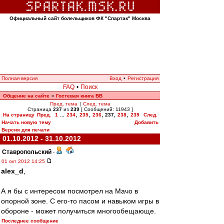
Официальный сайт болельщиков ФК "Спартак" Москва
Полная версия
Вход
•
Регистрация
FAQ
•
Поиск
Общение на сайте
Гостевая книга ВВ
»
Пред. тема
|
След. тема
Страница
237
из
239
[ Сообщений: 11943 ]
На страницу
Пред.
1
...
234
,
235
,
236
,
237
,
238
,
239
След.
Начать новую тему
Добавить
Версия для печати
01.10.2012 - 31.10.2012
Ставропольский
-
01 окт 2012 14:25
alex_d
,
А я бы с интересом посмотрел на Мачо в
опорной зоне. С его-то пасом и навыком игры в
обороне - может получиться многообещающе.
Последнее сообщение