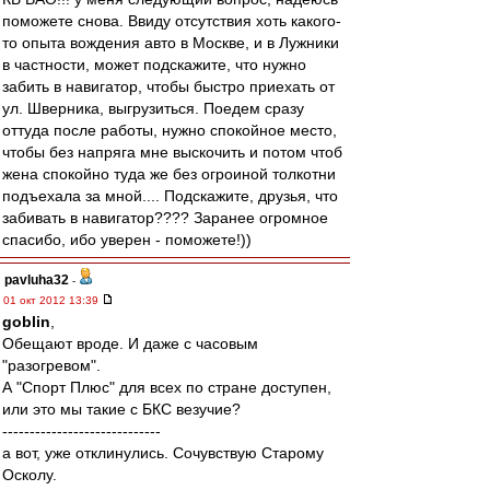
поможете снова. Ввиду отсутствия хоть какого-
то опыта вождения авто в Москве, и в Лужники
в частности, может подскажите, что нужно
забить в навигатор, чтобы быстро приехать от
ул. Шверника, выгрузиться. Поедем сразу
оттуда после работы, нужно спокойное место,
чтобы без напряга мне выскочить и потом чтоб
жена спокойно туда же без огроиной толкотни
подъехала за мной.... Подскажите, друзья, что
забивать в навигатор???? Заранее огромное
спасибо, ибо уверен - поможете!))
pavluha32
-
01 окт 2012 13:39
goblin
,
Обещают вроде. И даже с часовым
"разогревом".
А "Спорт Плюс" для всех по стране доступен,
или это мы такие с БКС везучие?
-----------------------------
а вот, уже отклинулись. Сочувствую Старому
Осколу.