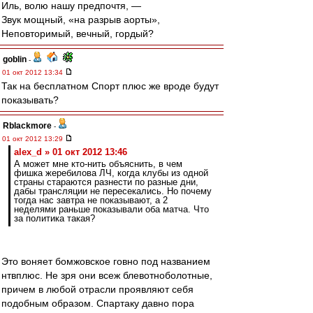
Иль, волю нашу предпочтя, —
Звук мощный, «на разрыв аорты»,
Неповторимый, вечный, гордый?
goblin
-
01 окт 2012 13:34
Так на бесплатном Спорт плюс же вроде будут
показывать?
Rblackmore
-
01 окт 2012 13:29
alex_d » 01 окт 2012 13:46
А может мне кто-нить объяснить, в чем
фишка жеребилова ЛЧ, когда клубы из одной
страны стараются разнести по разные дни,
дабы трансляции не пересекались. Но почему
тогда нас завтра не показывают, а 2
неделями раньше показывали оба матча. Что
за политика такая?
Это воняет бомжовское говно под названием
нтвплюс. Не зря они всеж блевотноболотные,
причем в любой отрасли проявляют себя
подобным образом. Спартаку давно пора