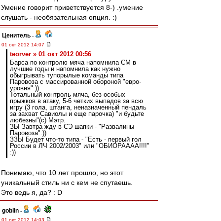
Умение говорит приветствуется 8-) .умение
слушать - необязательная опция. :)
Ценитель
-
01 окт 2012 14:07
teorver » 01 окт 2012 00:56
Барса по контролю мяча напомнила СМ в
лучшие годы и напомнила как нужно
обыгрывать тупорылые команды типа
Паровоза с массированной обороной "евро-
уровня":))
Тотальный контроль мяча, без особых
прыжков в атаку, 5-6 четких выпадов за всю
игру (3 гола, штанга, неназначенный пендаль
за захват Савиолы и еще парочка) "и будьте
любезны"(с) Мэтр.
ЗЫ Завтра жду в СЭ шапки - "Развалины
Паровоза":))
ЗЗЫ Будет что-то типа - "Есть - первый гол
России в ЛЧ 2002/2003" или "ОБИОРАААА!!!!"
:))
Понимаю, что 10 лет прошло, но этот
уникальный стиль ни с кем не спутаешь.
Это ведь я, да? : D
goblin
-
01 окт 2012 14:03