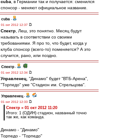
cuba
, в Германии так и получается: сменился
спонсор - меняют официальное название.
cuba
-
01 окт 2012 12:37
Спектр
, Леш, это понятно. Месяц будут
называть в соответствии со своими
требованиями. Я про то, что будет, когда у
клуба спонсор (всего-то) поменяется? А это
случится, рано, или поздно.
Спектр
-
01 окт 2012 12:34
Управленец
, "Динамо" будет "ВТБ-Арена",
"Торпедо" уже "Стадион им. Стрельцова".
Управленец
-
01 окт 2012 12:33
Спектр » 01 окт 2012 11:20
Итого: 1 (ОДИН) стадион, названный точно
так же, как команда.
Динамо - "Динамо"
Торпедо - "Торпедо"