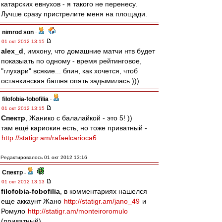
катарских евнухов - я такого не перенесу.
Лучше сразу пристрелите меня на площади.
nimrod son
-
01 окт 2012 13:15
alex_d
, имхону, что домашние матчи нтв будет
показыать по одному - время рейтинговое,
"глухари" всякие... блин, как хочется, чтоб
останкинская башня опять задымилась )))
filofobia-fobofilia
-
01 окт 2012 13:15
Спектр
, Жанико с балалайкой - это 5! ))
там ещё кариокин есть, но тоже приватный -
http://statigr.am/rafaelcarioca6
Редактировалось 01 окт 2012 13:16
Спектр
-
01 окт 2012 13:13
filofobia-fobofilia
, в комментариях нашелся
еще аккаунт Жано
http://statigr.am/jano_49
и
Ромуло
http://statigr.am/monteiroromulo
(приватный)