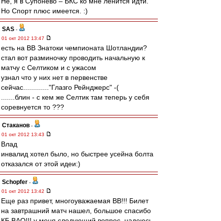
Не, я в Супонево – БКС ко мне ленится идти.
Но Спорт плюс имеется. :)
SAS
-
01 окт 2012 13:47
есть на ВВ Знатоки чемпионата Шотландии?
стал вот разминочку проводить начальную к
матчу с Селтиком и с ужасом
узнал что у них нет в первенстве
сейчас............."Глазго Рейнджерс" -(
.......блин - с кем же Селтик там теперь у себя
соревнуется то ???
Cтаканов
-
01 окт 2012 13:43
Влад
инвалид хотел было, но быстрее усейна болта
отказался от этой идеи:)
Schopfer
-
01 окт 2012 13:42
Еще раз привет, многоуважаемая ВВ!!! Билет
на завтрашний матч нашел, большое спасибо
КБ ВАО!!! у меня следующий вопрос, надеюсь