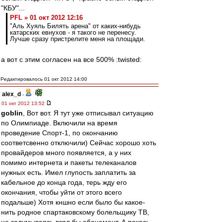
"КБУ"...
PFL » 01 окт 2012 12:16
"Аль Хуяль Билять арена" от каких-нибудь
катарских евнухов - я такого не перенесу.
Лучше сразу пристрелите меня на площади.
а вот с этим согласен на все 500% :twisted:
Редактировалось 01 окт 2012 14:00
alex_d
-
01 окт 2012 13:52
goblin
, Вот вот. Я тут уже отписывал ситуацию
по Олимпиаде. Включили на время
проведение Спорт-1, по окончанию
соответсвенно отключили) Сейчас хорошо хоть
провайдеров много появляется, а у них
помимо интернета и пакеты телеканалов
нужных есть. Имел глупость заплатить за
кабельное до конца года, терь жду его
окончания, чтобы уйти от этого всего
подальше) Хотя кншно если было бы какое-
нить родное спартаковскому болельщику ТВ,