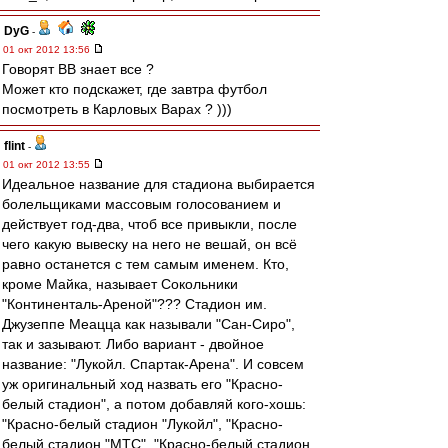
DyG
-
01 окт 2012 13:56
Говорят ВВ знает все ?
Может кто подскажет, где завтра футбол
посмотреть в Карловых Варах ? )))
flint
-
01 окт 2012 13:55
Идеальное название для стадиона выбирается
болельщиками массовым голосованием и
действует год-два, чтоб все привыкли, после
чего какую вывеску на него не вешай, он всё
равно останется с тем самым именем. Кто,
кроме Майка, называет Сокольники
"Континенталь-Ареной"??? Стадион им.
Джузеппе Меацца как называли "Сан-Сиро",
так и зазывают. Либо вариант - двойное
название: "Лукойл. Спартак-Арена". И совсем
уж оригинальный ход назвать его "Красно-
белый стадион", а потом добавляй кого-хошь:
"Красно-белый стадион "Лукойл", "Красно-
белый стадион "МТС", "Красно-белый стадион