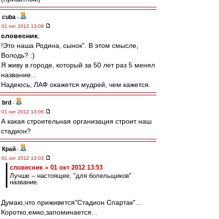
cuba
-
01 окт 2012 13:08
словесник
,
!Это наша Родина, сынок". В этом смысле,
Володь? :)
Я живу в городе, который за 50 лет раз 5 менял
название...
Надеюсь, ЛАФ окажется мудрей, чем кажется.
brd
-
01 окт 2012 13:06
А какая строительная организация строит наш
стадион?
Край
-
01 окт 2012 13:03
словесник » 01 окт 2012 13:53
Лучше -- настоящее, "для болельщиков"
название.
Думаю,что приживется"Стадион Спартак"...
Коротко,емко,запоминается...