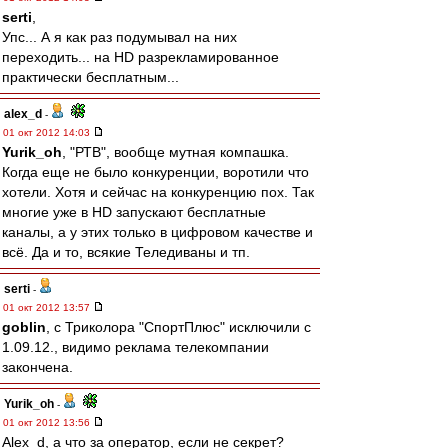
serti
,
Упс... А я как раз подумывал на них
переходить... на HD разрекламированное
практически бесплатным...
alex_d
-
01 окт 2012 14:03
Yurik_oh
, "РТВ", вообще мутная компашка.
Когда еще не было конкуренции, воротили что
хотели. Хотя и сейчас на конкуренцию пох. Так
многие уже в HD запускают бесплатные
каналы, а у этих только в цифровом качестве и
всё. Да и то, всякие Теледиваны и тп.
serti
-
01 окт 2012 13:57
goblin
, с Триколора "СпортПлюс" исключили с
1.09.12., видимо реклама телекомпании
закончена.
Yurik_oh
-
01 окт 2012 13:56
Alex_d, а что за оператор, если не секрет?