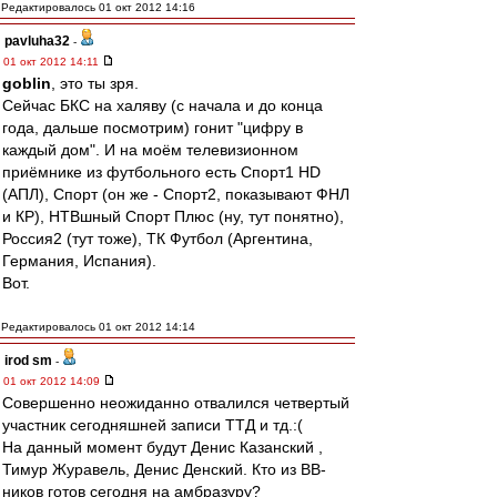
Редактировалось 01 окт 2012 14:16
pavluha32
-
01 окт 2012 14:11
goblin
, это ты зря.
Сейчас БКС на халяву (с начала и до конца
года, дальше посмотрим) гонит "цифру в
каждый дом". И на моём телевизионном
приёмнике из футбольного есть Спорт1 HD
(АПЛ), Спорт (он же - Спорт2, показывают ФНЛ
и КР), НТВшный Спорт Плюс (ну, тут понятно),
Россия2 (тут тоже), ТК Футбол (Аргентина,
Германия, Испания).
Вот.
Редактировалось 01 окт 2012 14:14
irod sm
-
01 окт 2012 14:09
Совершенно неожиданно отвалился четвертый
участник сегодняшней записи ТТД и тд.:(
На данный момент будут Денис Казанский ,
Тимур Журавель, Денис Денский. Кто из ВВ-
ников готов сегодня на амбразуру?