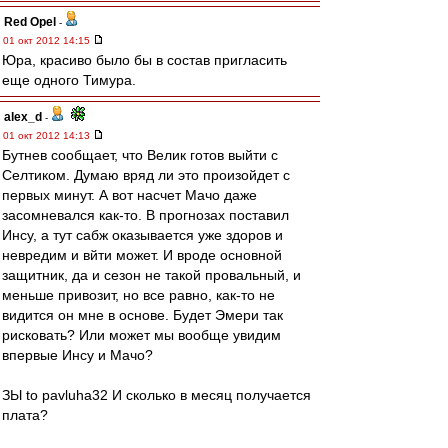
Red Opel
-
01 окт 2012 14:15
Юра, красиво было бы в состав пригласить
еще одного Тимура.
alex_d
-
01 окт 2012 14:13
Бутнев сообщает, что Велик готов выйти с
Селтиком. Думаю вряд ли это произойдет с
первых минут. А вот насчет Мачо даже
засомневался как-то. В прогнозах поставил
Инсу, а тут сабж оказывается уже здоров и
невредим и вйти может. И вроде основной
защитник, да и сезон не такой провальный, и
меньше привозит, но все равно, как-то не
видится он мне в основе. Будет Эмери так
рисковать? Или может мы вообще увидим
впервые Инсу и Мачо?
ЗЫ to pavluha32 И сколько в месяц получается
плата?