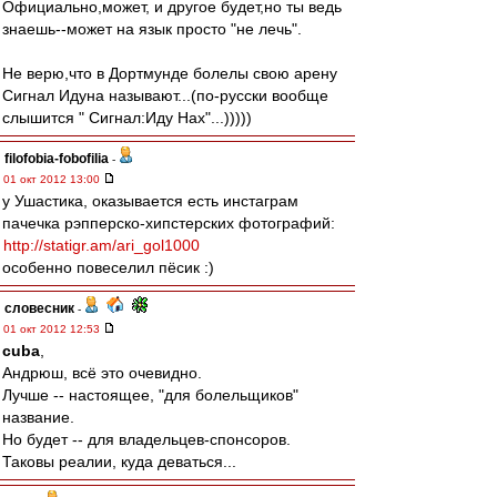
Официально,может, и другое будет,но ты ведь
знаешь--может на язык просто "не лечь".
Не верю,что в Дортмунде болелы свою арену
Сигнал Идуна называют...(по-русски вообще
слышится " Сигнал:Иду Нах"...)))))
filofobia-fobofilia
-
01 окт 2012 13:00
у Ушастика, оказывается есть инстаграм
пачечка рэпперско-хипстерских фотографий:
http://statigr.am/ari_gol1000
особенно повеселил пёсик :)
словесник
-
01 окт 2012 12:53
cuba
,
Андрюш, всё это очевидно.
Лучше -- настоящее, "для болельщиков"
название.
Но будет -- для владельцев-спонсоров.
Таковы реалии, куда деваться...