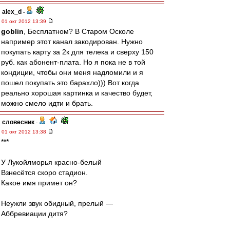
alex_d
-
01 окт 2012 13:39
goblin
, Бесплатном? В Старом Осколе
например этот канал закодирован. Нужно
покупать карту за 2к для телека и сверху 150
руб. как абонент-плата. Но я пока не в той
кондиции, чтобы они меня надломили и я
пошел покупать это барахло))) Вот когда
реально хорошая картинка и качество будет,
можно смело идти и брать.
словесник
-
01 окт 2012 13:38
***
У Лукойлморья красно-белый
Взнесётся скоро стадион.
Какое имя примет он?
Неужли звук обидный, прелый —
Аббревиации дитя?