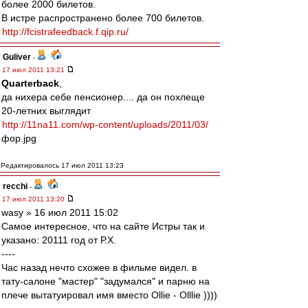
более 2000 билетов.
В истре распространено более 700 билетов.
http://fcistrafeedback.f.qip.ru/
Guliver
-
17 июл 2011 13:21
Quarterback
,
да нихера себе пенсионер.... да он похлеще
20-летних выглядит
http://11na11.com/wp-content/uploads/2011/03/
фор.jpg
Редактировалось 17 июл 2011 13:23
recchi
-
17 июл 2011 13:20
wasy » 16 июл 2011 15:02
Самое интересное, что на сайте Истры так и
указано: 20111 год от Р.Х.
----
Час назад нечто схожее в фильме видел. в
тату-салоне "мастер" "задумался" и парню на
плече вытатуировал имя вместо Ollie - Olllie ))))