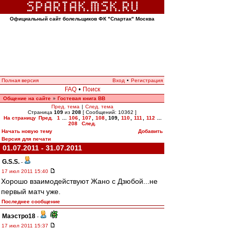
Официальный сайт болельщиков ФК "Спартак" Москва
Полная версия
Вход
•
Регистрация
FAQ
•
Поиск
Общение на сайте
Гостевая книга ВВ
»
Пред. тема
|
След. тема
Страница
109
из
208
[ Сообщений: 10362 ]
На страницу
Пред.
1
...
106
,
107
,
108
,
109
,
110
,
111
,
112
...
208
След.
Начать новую тему
Добавить
Версия для печати
01.07.2011 - 31.07.2011
G.S.S.
-
17 июл 2011 15:40
Хорошо взаимодействуют Жано с Дзюбой...не
первый матч уже.
Последнее сообщение
Маэстро18
-
17 июл 2011 15:37