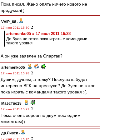
Пока писал, Жано опять ничего нового не
придумал((
VViP_68
-
17 июл 2011 15:30
artemenko05 » 17 июл 2011 16:28
Де Зуев не готов пока играть с командами
такого уровня
А он уже заявлен за Спартак?
artemenko05
-
17 июл 2011 15:28
Душим, душим, а толку? Послушать будет
интересно ВГК на прессухе? Де Зуев не готов
пока играть с командами такого уровня :(.
Маэстро18
-
17 июл 2011 15:27
Тёма очень хорош по двум последним
моментам))
др.Ливси
-
17 июл 2011 15:16