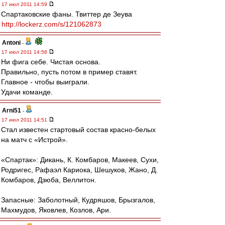
17 июл 2011 14:59
Спартаковские фаны. Твиттер де Зеува
http://lockerz.com/s/121062873
Antoni
-
17 июл 2011 14:58
Ни фига себе. Чистая основа.
Правильно, пусть потом в пример ставят.
Главное - чтобы выиграли.
Удачи команде.
Arni51
-
17 июл 2011 14:51
Стал известен стартовый состав красно-белых
на матч с «Истрой».
«Спартак»: Дикань, К. Комбаров, Макеев, Сухи,
Родригес, Рафаэл Кариока, Шешуков, Жано, Д.
Комбаров, Дзюба, Веллитон.
Запасные: Заболотный, Кудряшов, Брызгалов,
Махмудов, Яковлев, Козлов, Ари.