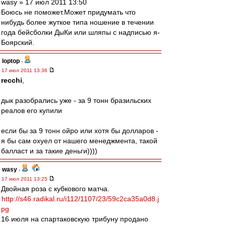
wasy » 17 июл 2011 13:50
Боюсь не поможет.Может придумать что
нибудь более жуткое типа ношение в течении
года бейсболки ДыКи или шляпы с надписью я-
Боярский.
loptop
-
17 июл 2011 13:36
recchi
,
дык разобрались уже - за 9 тонн бразильских
реалов его купили
если бы за 9 тонн ойро или хотя бы долларов -
я бы сам охуел от нашего менеджмента, такой
балласт и за такие деньги))))
wasy
-
17 июл 2011 13:25
Двойная роза с кубкового матча.
http://s46.radikal.ru/i112/1107/23/59c2ca35a0d8.j
pg
16 июля на спартаковскую трибуну продано