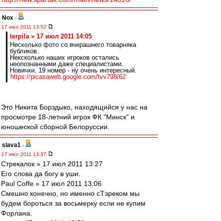
Nox
-
17 июл 2011 13:52
terpila » 17 июл 2011 14:05
Несколько фото со вчерашнего товарняка
бубликов.
Нексколько наших игроков остались
неопознанными даже специалистами.
Новички. 19 номер - ну очень интересный.
https://picasaweb.google.com/tvv798/62
Это Никита Борздыко, находящийся у нас на
просмотре 18-летний игрок ФК "Минск" и
юношеской сборной Белоруссии.
slava1
-
17 июл 2011 13:37
Стрекалок » 17 июл 2011 13:27
Его слова да богу в уши.
Paul Coffe » 17 июл 2011 13:06
Смешно конечно, но именно сТэреком мы
будем бороться за восьмерку если не купим
Форлана.