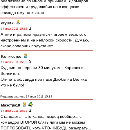
реализовано по многим причинам. ДКомаров
эффективен и трудолюбив но в концовке
эпизода ему не хватает
dryulek
-
17 июл 2011 15:32
А мне игра пока нравится - играем весело, с
настроением и на неплохой скорости. Думаю,
скоро соперник подустанет.
Кал и остро
-
17 июл 2011 15:32
Худшие по первым 30 минутам - Кариока и
Веллитон.
Оп-па а офсайда при пасе Дзюбы на Велика
-то не было!
Редактировалось 17 июл 2011 15:34
Маэстро18
-
17 июл 2011 15:32
Стандарты - это канеш пиздец вообще... с
командой ВТОРОЙ блять лиги мы не можем
ПОПРОБОВАТЬ хоть ЧТО-НИБУДЬ разыграть...