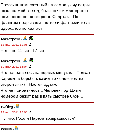
Прессинг помноженный на самоотдачу истры
пока, на мой взгляд, больше чем мастерство
помноженное на скорость Спартака. По
флангам прорываем, но то ли фантазии то ли
адресатов не хватает
Маэстро18
-
17 июл 2011 15:08
Нет... не 11-ый.. 17-ый
Маэстро18
-
17 июл 2011 15:04
Что понравилось на первых минутах... Подкат
Кариоке в борьбе с каким-то человеком из
второй лиги) - Настой однако.
Что не понравилось... Человек под 11-ым
номером бежит раз в пять быстрее Сухи...
rwOleg
-
17 июл 2011 15:02
Ну, что, Рохо и Пареха возвращаются?
walkin
-