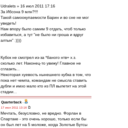
Udralets » 16 июл 2011 17:16
За Ибсона 9 млн?!!!
Такой самоокупаемости Барин и во сне не мог
увидеть!
Нам впору было самим 9 отдать, чтоб только
избавиться, а тут "не было ни гроша и вдруг
алтын" :))))
Кубок не смотрел из-за *баного нтв+ х.з.
сколько лет. Наконец-то увижу! Главное не
сглазить...
Некоторая хуевость нынешнего кубка в том, что
пока нет чемпа, командам не смысла ставить
дубли и имхо мало кто из ПЛ вылетит на этой
стадии...
Quarterback
-
17 июл 2011 13:16
Мечтать, безусловно, не вредно. Форлан в
Спартаке - это очень хорошо, только если бы
он был лет на 5 моложе, когда Золотые Бутсы