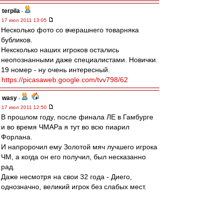
terpila
-
17 июл 2011 13:05
Несколько фото со вчерашнего товарняка
бубликов.
Нексколько наших игроков остались
неопознанными даже специалистами. Новички.
19 номер - ну очень интересный.
https://picasaweb.google.com/tvv798/62
wasy
-
17 июл 2011 12:50
В прошлом году, после финала ЛЕ в Гамбурге
и во время ЧМАРа я тут во всю пиарил
Форлана.
И напророчил ему Золотой мяч лучшего игрока
ЧМ, а когда он его получил, был несказанно
рад.
Даже несмотря на свои 32 года - Диего,
однозначно, великий игрок без слабых мест.
Собственно это не моё мнение, а директора
ЧМ и журналистов.
Когда же мелькнуло сообщение о его