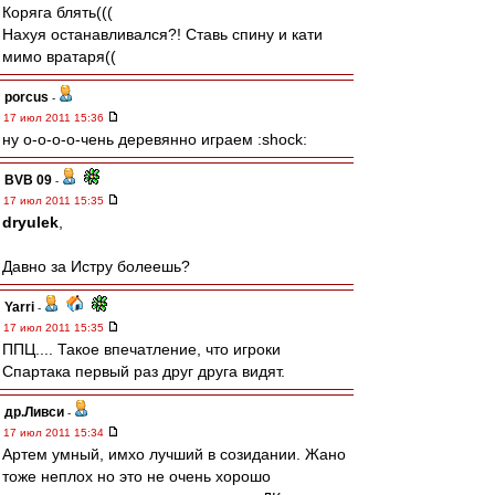
Коряга блять(((
Нахуя останавливался?! Ставь спину и кати
мимо вратаря((
porcus
-
17 июл 2011 15:36
ну о-о-о-о-чень деревянно играем :shock:
BVB 09
-
17 июл 2011 15:35
dryulek
,
Давно за Истру болеешь?
Yarri
-
17 июл 2011 15:35
ППЦ.... Такое впечатление, что игроки
Спартака первый раз друг друга видят.
др.Ливси
-
17 июл 2011 15:34
Артем умный, имхо лучший в созидании. Жано
тоже неплох но это не очень хорошо