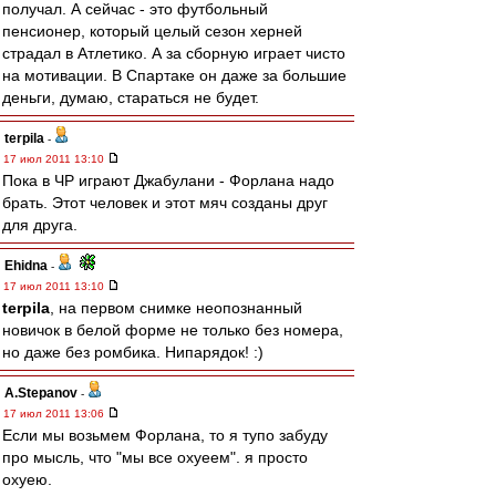
получал. А сейчас - это футбольный
пенсионер, который целый сезон херней
страдал в Атлетико. А за сборную играет чисто
на мотивации. В Спартаке он даже за большие
деньги, думаю, стараться не будет.
terpila
-
17 июл 2011 13:10
Пока в ЧР играют Джабулани - Форлана надо
брать. Этот человек и этот мяч созданы друг
для друга.
Ehidna
-
17 июл 2011 13:10
terpila
, на первом снимке неопознанный
новичок в белой форме не только без номера,
но даже без ромбика. Нипарядок! :)
A.Stepanov
-
17 июл 2011 13:06
Если мы возьмем Форлана, то я тупо забуду
про мысль, что "мы все охуеем". я просто
охуею.