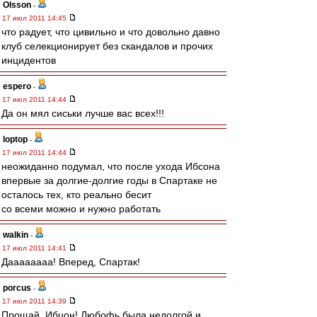
Olsson
-
17 июл 2011 14:45
что радует, что цивильно и что довольно давно
клуб селекционирует без скандалов и прочих
инцидентов
espero
-
17 июл 2011 14:44
Да он мял сиськи лучше вас всех!!!
loptop
-
17 июл 2011 14:44
неожиданно подумал, что после ухода Ибсона
впервые за долгие-долгие годы в Спартаке не
осталось тех, кто реально бесит
со всеми можно и нужно работать
walkin
-
17 июл 2011 14:41
Даааааааа! Вперед, Спартак!
porcus
-
17 июл 2011 14:39
Прощай, Ибцон! Любофь была недолгой и