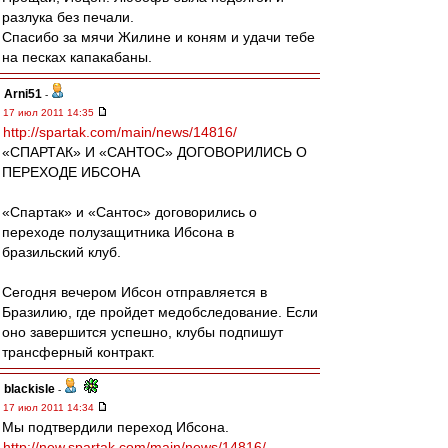
разлука без печали.
Спасибо за мячи Жилине и коням и удачи тебе
на песках капакабаны.
Arni51
-
17 июл 2011 14:35
http://spartak.com/main/news/14816/
«СПАРТАК» И «САНТОС» ДОГОВОРИЛИСЬ О
ПЕРЕХОДЕ ИБСОНА
«Спартак» и «Сантос» договорились о
переходе полузащитника Ибсона в
бразильский клуб.
Сегодня вечером Ибсон отправляется в
Бразилию, где пройдет медобследование. Если
оно завершится успешно, клубы подпишут
трансферный контракт.
blackisle
-
17 июл 2011 14:34
Мы подтвердили переход Ибсона.
http://new.spartak.com/main/news/14816/