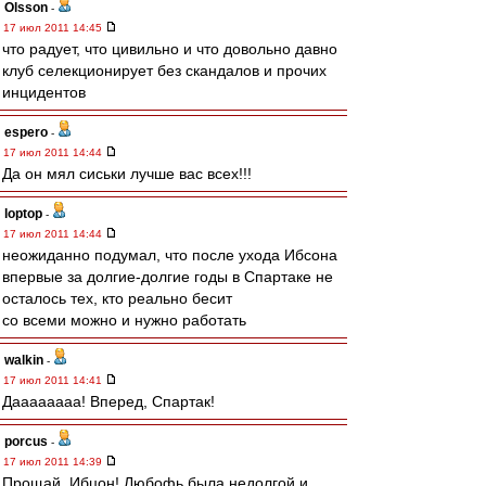
Olsson
-
17 июл 2011 14:45
что радует, что цивильно и что довольно давно
клуб селекционирует без скандалов и прочих
инцидентов
espero
-
17 июл 2011 14:44
Да он мял сиськи лучше вас всех!!!
loptop
-
17 июл 2011 14:44
неожиданно подумал, что после ухода Ибсона
впервые за долгие-долгие годы в Спартаке не
осталось тех, кто реально бесит
со всеми можно и нужно работать
walkin
-
17 июл 2011 14:41
Даааааааа! Вперед, Спартак!
porcus
-
17 июл 2011 14:39
Прощай, Ибцон! Любофь была недолгой и