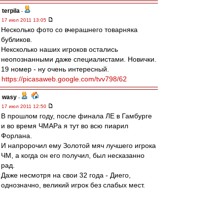
terpila
-
17 июл 2011 13:05
Несколько фото со вчерашнего товарняка
бубликов.
Нексколько наших игроков остались
неопознанными даже специалистами. Новички.
19 номер - ну очень интересный.
https://picasaweb.google.com/tvv798/62
wasy
-
17 июл 2011 12:50
В прошлом году, после финала ЛЕ в Гамбурге
и во время ЧМАРа я тут во всю пиарил
Форлана.
И напророчил ему Золотой мяч лучшего игрока
ЧМ, а когда он его получил, был несказанно
рад.
Даже несмотря на свои 32 года - Диего,
однозначно, великий игрок без слабых мест.
Собственно это не моё мнение, а директора
ЧМ и журналистов.
Когда же мелькнуло сообщение о его