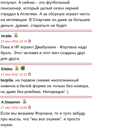
получал. А сейчас - это футбольный
пенсионер, который целый сезон херней
страдал в Атлетико. А за сборную играет чисто
на мотивации. В Спартаке он даже за большие
деньги, думаю, стараться не будет.
terpila
-
17 июл 2011 13:10
Пока в ЧР играют Джабулани - Форлана надо
брать. Этот человек и этот мяч созданы друг
для друга.
Ehidna
-
17 июл 2011 13:10
terpila
, на первом снимке неопознанный
новичок в белой форме не только без номера,
но даже без ромбика. Нипарядок! :)
A.Stepanov
-
17 июл 2011 13:06
Если мы возьмем Форлана, то я тупо забуду
про мысль, что "мы все охуеем". я просто
охуею.