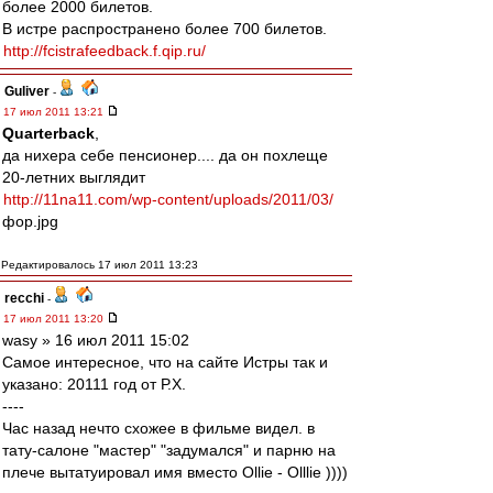
более 2000 билетов.
В истре распространено более 700 билетов.
http://fcistrafeedback.f.qip.ru/
Guliver
-
17 июл 2011 13:21
Quarterback
,
да нихера себе пенсионер.... да он похлеще
20-летних выглядит
http://11na11.com/wp-content/uploads/2011/03/
фор.jpg
Редактировалось 17 июл 2011 13:23
recchi
-
17 июл 2011 13:20
wasy » 16 июл 2011 15:02
Самое интересное, что на сайте Истры так и
указано: 20111 год от Р.Х.
----
Час назад нечто схожее в фильме видел. в
тату-салоне "мастер" "задумался" и парню на
плече вытатуировал имя вместо Ollie - Olllie ))))