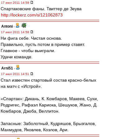
17 июл 2011 14:59
Спартаковские фаны. Твиттер де Зеува
http://lockerz.com/s/121062873
Antoni
-
17 июл 2011 14:58
Ни фига себе. Чистая основа.
Правильно, пусть потом в пример ставят.
Главное - чтобы выиграли.
Удачи команде.
Arni51
-
17 июл 2011 14:51
Стал известен стартовый состав красно-белых
на матч с «Истрой».
«Спартак»: Дикань, К. Комбаров, Макеев, Сухи,
Родригес, Рафаэл Кариока, Шешуков, Жано, Д.
Комбаров, Дзюба, Веллитон.
Запасные: Заболотный, Кудряшов, Брызгалов,
Махмудов, Яковлев, Козлов, Ари.