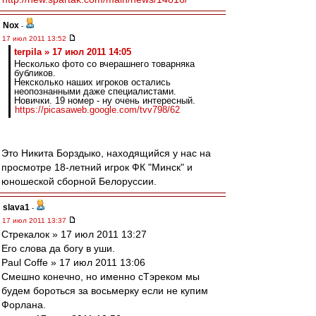
Nox
-
17 июл 2011 13:52
terpila » 17 июл 2011 14:05
Несколько фото со вчерашнего товарняка
бубликов.
Нексколько наших игроков остались
неопознанными даже специалистами.
Новички. 19 номер - ну очень интересный.
https://picasaweb.google.com/tvv798/62
Это Никита Борздыко, находящийся у нас на
просмотре 18-летний игрок ФК "Минск" и
юношеской сборной Белоруссии.
slava1
-
17 июл 2011 13:37
Стрекалок » 17 июл 2011 13:27
Его слова да богу в уши.
Paul Coffe » 17 июл 2011 13:06
Смешно конечно, но именно сТэреком мы
будем бороться за восьмерку если не купим
Форлана.