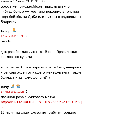
wasy » 17 июл 2011 13:50
Боюсь не поможет.Может придумать что
нибудь более жуткое типа ношение в течении
года бейсболки ДыКи или шляпы с надписью я-
Боярский.
loptop
-
17 июл 2011 13:36
recchi
,
дык разобрались уже - за 9 тонн бразильских
реалов его купили
если бы за 9 тонн ойро или хотя бы долларов -
я бы сам охуел от нашего менеджмента, такой
балласт и за такие деньги))))
wasy
-
17 июл 2011 13:25
Двойная роза с кубкового матча.
http://s46.radikal.ru/i112/1107/23/59c2ca35a0d8.j
pg
16 июля на спартаковскую трибуну продано