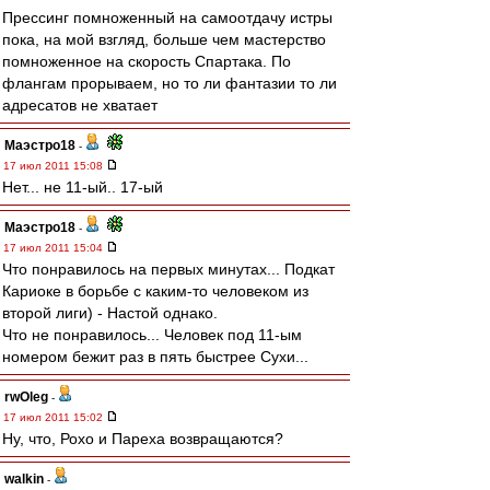
Прессинг помноженный на самоотдачу истры
пока, на мой взгляд, больше чем мастерство
помноженное на скорость Спартака. По
флангам прорываем, но то ли фантазии то ли
адресатов не хватает
Маэстро18
-
17 июл 2011 15:08
Нет... не 11-ый.. 17-ый
Маэстро18
-
17 июл 2011 15:04
Что понравилось на первых минутах... Подкат
Кариоке в борьбе с каким-то человеком из
второй лиги) - Настой однако.
Что не понравилось... Человек под 11-ым
номером бежит раз в пять быстрее Сухи...
rwOleg
-
17 июл 2011 15:02
Ну, что, Рохо и Пареха возвращаются?
walkin
-