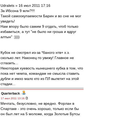
Udralets » 16 июл 2011 17:16
За Ибсона 9 млн?!!!
Такой самоокупаемости Барин и во сне не мог
увидеть!
Нам впору было самим 9 отдать, чтоб только
избавиться, а тут "не было ни гроша и вдруг
алтын" :))))
Кубок не смотрел из-за *баного нтв+ х.з.
сколько лет. Наконец-то увижу! Главное не
сглазить...
Некоторая хуевость нынешнего кубка в том, что
пока нет чемпа, командам не смысла ставить
дубли и имхо мало кто из ПЛ вылетит на этой
стадии...
Quarterback
-
17 июл 2011 13:16
Мечтать, безусловно, не вредно. Форлан в
Спартаке - это очень хорошо, только если бы
он был лет на 5 моложе, когда Золотые Бутсы