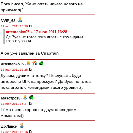
Пока писал, Жано опять ничего нового не
придумал((
VViP_68
-
17 июл 2011 15:30
artemenko05 » 17 июл 2011 16:28
Де Зуев не готов пока играть с командами
такого уровня
А он уже заявлен за Спартак?
artemenko05
-
17 июл 2011 15:28
Душим, душим, а толку? Послушать будет
интересно ВГК на прессухе? Де Зуев не готов
пока играть с командами такого уровня :(.
Маэстро18
-
17 июл 2011 15:27
Тёма очень хорош по двум последним
моментам))
др.Ливси
-
17 июл 2011 15:16