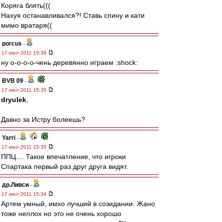
Коряга блять(((
Нахуя останавливался?! Ставь спину и кати
мимо вратаря((
porcus
-
17 июл 2011 15:36
ну о-о-о-о-чень деревянно играем :shock:
BVB 09
-
17 июл 2011 15:35
dryulek
,
Давно за Истру болеешь?
Yarri
-
17 июл 2011 15:35
ППЦ.... Такое впечатление, что игроки
Спартака первый раз друг друга видят.
др.Ливси
-
17 июл 2011 15:34
Артем умный, имхо лучший в созидании. Жано
тоже неплох но это не очень хорошо