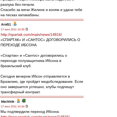
разлука без печали.
Спасибо за мячи Жилине и коням и удачи тебе
на песках капакабаны.
Arni51
-
17 июл 2011 14:35
http://spartak.com/main/news/14816/
«СПАРТАК» И «САНТОС» ДОГОВОРИЛИСЬ О
ПЕРЕХОДЕ ИБСОНА
«Спартак» и «Сантос» договорились о
переходе полузащитника Ибсона в
бразильский клуб.
Сегодня вечером Ибсон отправляется в
Бразилию, где пройдет медобследование. Если
оно завершится успешно, клубы подпишут
трансферный контракт.
blackisle
-
17 июл 2011 14:34
Мы подтвердили переход Ибсона.
http://new.spartak.com/main/news/14816/