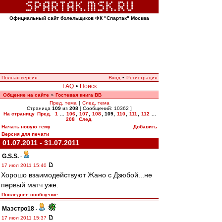
Официальный сайт болельщиков ФК "Спартак" Москва
Полная версия
Вход
•
Регистрация
FAQ
•
Поиск
Общение на сайте
Гостевая книга ВВ
»
Пред. тема
|
След. тема
Страница
109
из
208
[ Сообщений: 10362 ]
На страницу
Пред.
1
...
106
,
107
,
108
,
109
,
110
,
111
,
112
...
208
След.
Начать новую тему
Добавить
Версия для печати
01.07.2011 - 31.07.2011
G.S.S.
-
17 июл 2011 15:40
Хорошо взаимодействуют Жано с Дзюбой...не
первый матч уже.
Последнее сообщение
Маэстро18
-
17 июл 2011 15:37