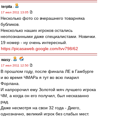
terpila
-
17 июл 2011 13:05
Несколько фото со вчерашнего товарняка
бубликов.
Нексколько наших игроков остались
неопознанными даже специалистами. Новички.
19 номер - ну очень интересный.
https://picasaweb.google.com/tvv798/62
wasy
-
17 июл 2011 12:50
В прошлом году, после финала ЛЕ в Гамбурге
и во время ЧМАРа я тут во всю пиарил
Форлана.
И напророчил ему Золотой мяч лучшего игрока
ЧМ, а когда он его получил, был несказанно
рад.
Даже несмотря на свои 32 года - Диего,
однозначно, великий игрок без слабых мест.
Собственно это не моё мнение, а директора
ЧМ и журналистов.
Когда же мелькнуло сообщение о его