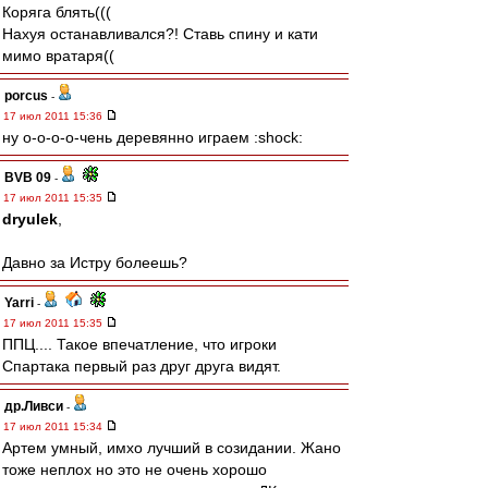
Коряга блять(((
Нахуя останавливался?! Ставь спину и кати
мимо вратаря((
porcus
-
17 июл 2011 15:36
ну о-о-о-о-чень деревянно играем :shock:
BVB 09
-
17 июл 2011 15:35
dryulek
,
Давно за Истру болеешь?
Yarri
-
17 июл 2011 15:35
ППЦ.... Такое впечатление, что игроки
Спартака первый раз друг друга видят.
др.Ливси
-
17 июл 2011 15:34
Артем умный, имхо лучший в созидании. Жано
тоже неплох но это не очень хорошо