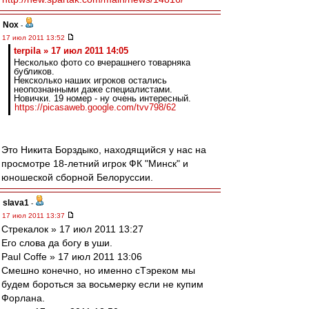
Nox
-
17 июл 2011 13:52
terpila » 17 июл 2011 14:05
Несколько фото со вчерашнего товарняка
бубликов.
Нексколько наших игроков остались
неопознанными даже специалистами.
Новички. 19 номер - ну очень интересный.
https://picasaweb.google.com/tvv798/62
Это Никита Борздыко, находящийся у нас на
просмотре 18-летний игрок ФК "Минск" и
юношеской сборной Белоруссии.
slava1
-
17 июл 2011 13:37
Стрекалок » 17 июл 2011 13:27
Его слова да богу в уши.
Paul Coffe » 17 июл 2011 13:06
Смешно конечно, но именно сТэреком мы
будем бороться за восьмерку если не купим
Форлана.