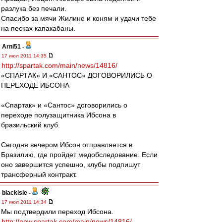
разлука без печали.
Спасибо за мячи Жилине и коням и удачи тебе
на песках капакабаны.
Arni51
-
17 июл 2011 14:35
http://spartak.com/main/news/14816/
«СПАРТАК» И «САНТОС» ДОГОВОРИЛИСЬ О
ПЕРЕХОДЕ ИБСОНА
«Спартак» и «Сантос» договорились о
переходе полузащитника Ибсона в
бразильский клуб.
Сегодня вечером Ибсон отправляется в
Бразилию, где пройдет медобследование. Если
оно завершится успешно, клубы подпишут
трансферный контракт.
blackisle
-
17 июл 2011 14:34
Мы подтвердили переход Ибсона.
http://new.spartak.com/main/news/14816/