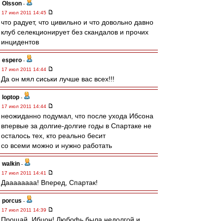
Olsson
-
17 июл 2011 14:45
что радует, что цивильно и что довольно давно
клуб селекционирует без скандалов и прочих
инцидентов
espero
-
17 июл 2011 14:44
Да он мял сиськи лучше вас всех!!!
loptop
-
17 июл 2011 14:44
неожиданно подумал, что после ухода Ибсона
впервые за долгие-долгие годы в Спартаке не
осталось тех, кто реально бесит
со всеми можно и нужно работать
walkin
-
17 июл 2011 14:41
Даааааааа! Вперед, Спартак!
porcus
-
17 июл 2011 14:39
Прощай, Ибцон! Любофь была недолгой и