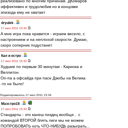
реализовано по многим причинам. ДКомаров
эффективен и трудолюбив но в концовке
эпизода ему не хватает
dryulek
-
17 июл 2011 15:32
А мне игра пока нравится - играем весело, с
настроением и на неплохой скорости. Думаю,
скоро соперник подустанет.
Кал и остро
-
17 июл 2011 15:32
Худшие по первым 30 минутам - Кариока и
Веллитон.
Оп-па а офсайда при пасе Дзюбы на Велика
-то не было!
Редактировалось 17 июл 2011 15:34
Маэстро18
-
17 июл 2011 15:32
Стандарты - это канеш пиздец вообще... с
командой ВТОРОЙ блять лиги мы не можем
ПОПРОБОВАТЬ хоть ЧТО-НИБУДЬ разыграть...