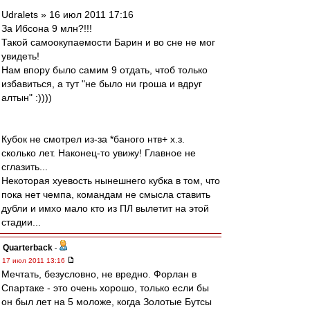
Udralets » 16 июл 2011 17:16
За Ибсона 9 млн?!!!
Такой самоокупаемости Барин и во сне не мог
увидеть!
Нам впору было самим 9 отдать, чтоб только
избавиться, а тут "не было ни гроша и вдруг
алтын" :))))
Кубок не смотрел из-за *баного нтв+ х.з.
сколько лет. Наконец-то увижу! Главное не
сглазить...
Некоторая хуевость нынешнего кубка в том, что
пока нет чемпа, командам не смысла ставить
дубли и имхо мало кто из ПЛ вылетит на этой
стадии...
Quarterback
-
17 июл 2011 13:16
Мечтать, безусловно, не вредно. Форлан в
Спартаке - это очень хорошо, только если бы
он был лет на 5 моложе, когда Золотые Бутсы