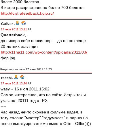
более 2000 билетов.
В истре распространено более 700 билетов.
http://fcistrafeedback.f.qip.ru/
Guliver
-
17 июл 2011 13:21
Quarterback
,
да нихера себе пенсионер.... да он похлеще
20-летних выглядит
http://11na11.com/wp-content/uploads/2011/03/
фор.jpg
Редактировалось 17 июл 2011 13:23
recchi
-
17 июл 2011 13:20
wasy » 16 июл 2011 15:02
Самое интересное, что на сайте Истры так и
указано: 20111 год от Р.Х.
----
Час назад нечто схожее в фильме видел. в
тату-салоне "мастер" "задумался" и парню на
плече вытатуировал имя вместо Ollie - Olllie ))))