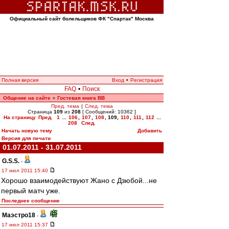
Официальный сайт болельщиков ФК "Спартак" Москва
Полная версия
Вход
•
Регистрация
FAQ
•
Поиск
Общение на сайте
Гостевая книга ВВ
»
Пред. тема
|
След. тема
Страница
109
из
208
[ Сообщений: 10362 ]
На страницу
Пред.
1
...
106
,
107
,
108
,
109
,
110
,
111
,
112
...
208
След.
Начать новую тему
Добавить
Версия для печати
01.07.2011 - 31.07.2011
G.S.S.
-
17 июл 2011 15:40
Хорошо взаимодействуют Жано с Дзюбой...не
первый матч уже.
Последнее сообщение
Маэстро18
-
17 июл 2011 15:37