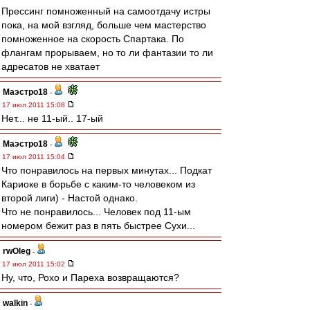
Прессинг помноженный на самоотдачу истры
пока, на мой взгляд, больше чем мастерство
помноженное на скорость Спартака. По
флангам прорываем, но то ли фантазии то ли
адресатов не хватает
Маэстро18
-
17 июл 2011 15:08
Нет... не 11-ый.. 17-ый
Маэстро18
-
17 июл 2011 15:04
Что понравилось на первых минутах... Подкат
Кариоке в борьбе с каким-то человеком из
второй лиги) - Настой однако.
Что не понравилось... Человек под 11-ым
номером бежит раз в пять быстрее Сухи...
rwOleg
-
17 июл 2011 15:02
Ну, что, Рохо и Пареха возвращаются?
walkin
-