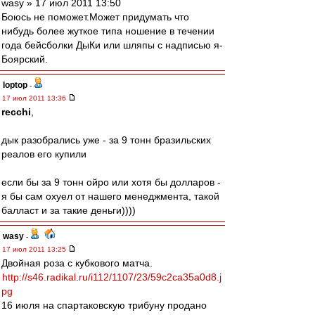
wasy » 17 июл 2011 13:50
Боюсь не поможет.Может придумать что
нибудь более жуткое типа ношение в течении
года бейсболки ДыКи или шляпы с надписью я-
Боярский.
loptop
-
17 июл 2011 13:36
recchi
,
дык разобрались уже - за 9 тонн бразильских
реалов его купили
если бы за 9 тонн ойро или хотя бы долларов -
я бы сам охуел от нашего менеджмента, такой
балласт и за такие деньги))))
wasy
-
17 июл 2011 13:25
Двойная роза с кубкового матча.
http://s46.radikal.ru/i112/1107/23/59c2ca35a0d8.j
pg
16 июля на спартаковскую трибуну продано