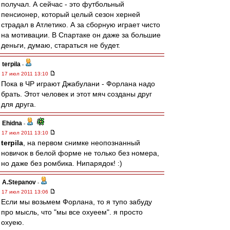
получал. А сейчас - это футбольный
пенсионер, который целый сезон херней
страдал в Атлетико. А за сборную играет чисто
на мотивации. В Спартаке он даже за большие
деньги, думаю, стараться не будет.
terpila
-
17 июл 2011 13:10
Пока в ЧР играют Джабулани - Форлана надо
брать. Этот человек и этот мяч созданы друг
для друга.
Ehidna
-
17 июл 2011 13:10
terpila
, на первом снимке неопознанный
новичок в белой форме не только без номера,
но даже без ромбика. Нипарядок! :)
A.Stepanov
-
17 июл 2011 13:06
Если мы возьмем Форлана, то я тупо забуду
про мысль, что "мы все охуеем". я просто
охуею.