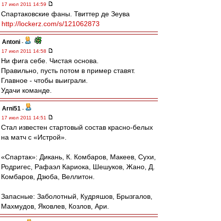
17 июл 2011 14:59
Спартаковские фаны. Твиттер де Зеува
http://lockerz.com/s/121062873
Antoni
-
17 июл 2011 14:58
Ни фига себе. Чистая основа.
Правильно, пусть потом в пример ставят.
Главное - чтобы выиграли.
Удачи команде.
Arni51
-
17 июл 2011 14:51
Стал известен стартовый состав красно-белых
на матч с «Истрой».
«Спартак»: Дикань, К. Комбаров, Макеев, Сухи,
Родригес, Рафаэл Кариока, Шешуков, Жано, Д.
Комбаров, Дзюба, Веллитон.
Запасные: Заболотный, Кудряшов, Брызгалов,
Махмудов, Яковлев, Козлов, Ари.