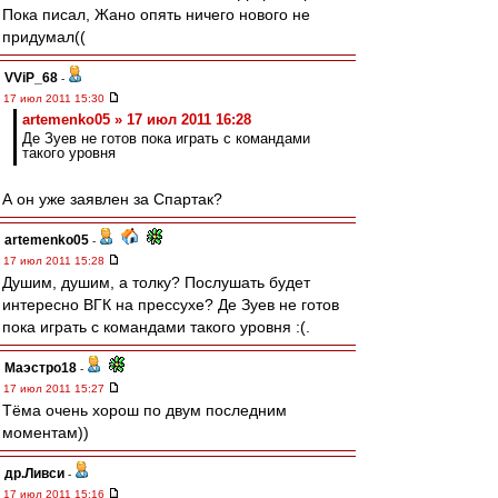
Пока писал, Жано опять ничего нового не
придумал((
VViP_68
-
17 июл 2011 15:30
artemenko05 » 17 июл 2011 16:28
Де Зуев не готов пока играть с командами
такого уровня
А он уже заявлен за Спартак?
artemenko05
-
17 июл 2011 15:28
Душим, душим, а толку? Послушать будет
интересно ВГК на прессухе? Де Зуев не готов
пока играть с командами такого уровня :(.
Маэстро18
-
17 июл 2011 15:27
Тёма очень хорош по двум последним
моментам))
др.Ливси
-
17 июл 2011 15:16