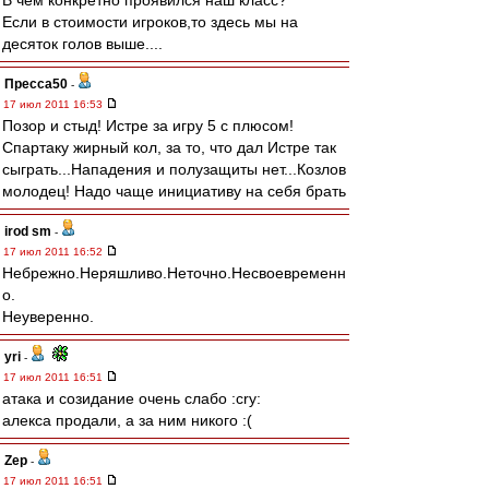
В чем конкретно проявился наш класс?
Если в стоимости игроков,то здесь мы на
десяток голов выше....
Пресса50
-
17 июл 2011 16:53
Позор и стыд! Истре за игру 5 с плюсом!
Спартаку жирный кол, за то, что дал Истре так
сыграть...Нападения и полузащиты нет...Козлов
молодец! Надо чаще инициативу на себя брать
irod sm
-
17 июл 2011 16:52
Небрежно.Неряшливо.Неточно.Несвоевременн
о.
Неуверенно.
yri
-
17 июл 2011 16:51
атака и созидание очень слабо :cry:
алекса продали, а за ним никого :(
Zep
-
17 июл 2011 16:51