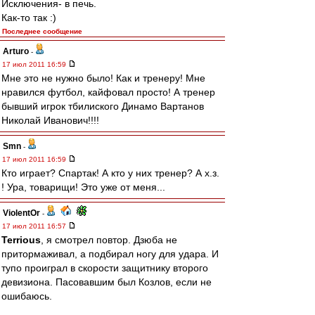
Исключения- в печь.
Как-то так :)
Последнее сообщение
Arturo
-
17 июл 2011 16:59
Мне это не нужно было! Как и тренеру! Мне
нравился футбол, кайфовал просто! А тренер
бывший игрок тбилиского Динамо Вартанов
Николай Иванович!!!!
Smn
-
17 июл 2011 16:59
Кто играет? Спартак! А кто у них тренер? А х.з.
! Ура, товарищи! Это уже от меня...
ViolentOr
-
17 июл 2011 16:57
Terrious
, я смотрел повтор. Дзюба не
притормаживал, а подбирал ногу для удара. И
тупо проиграл в скорости защитнику второго
девизиона. Пасовавшим был Козлов, если не
ошибаюсь.