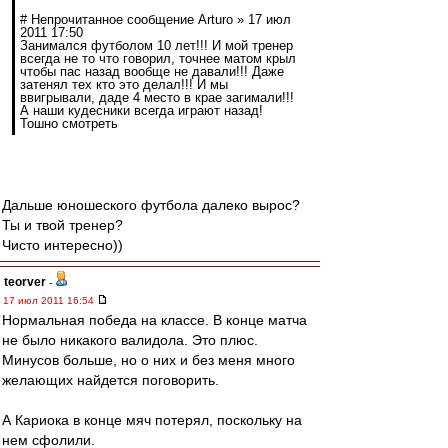
# Непрочитанное сообщение Arturo » 17 июл
2011 17:50
Занимался футболом 10 лет!!! И мой тренер
всегда не то что говорил, точнее матом крыл
чтобы пас назад вообще не давали!!! Даже
затенял тех кто это делал!!! И мы
ввигрывали, даде 4 место в крае загимали!!!
А наши кудесники всегда играют назад!
Тошно смотреть
Дальше юношеского футбола далеко вырос?
Ты и твой тренер?
Чисто интересно))
teorver
-
17 июл 2011 16:54
Нормальная победа на классе. В конце матча
не было никакого валидола. Это плюс.
Минусов больше, но о них и без меня много
желающих найдется поговорить.
А Кариока в конце мяч потерял, поскольку на
нем сфолили.