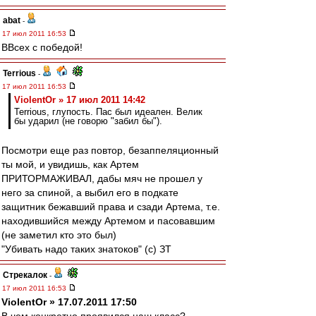
abat
-
17 июл 2011 16:53
ВВсех с победой!
Terrious
-
17 июл 2011 16:53
ViolentOr » 17 июл 2011 14:42
Terrious, глупость. Пас был идеален. Велик
бы ударил (не говорю "забил бы").
Посмотри еще раз повтор, безаппеляционный
ты мой, и увидишь, как Артем
ПРИТОРМАЖИВАЛ, дабы мяч не прошел у
него за спиной, а выбил его в подкате
защитник бежавший права и сзади Артема, т.е.
находившийся между Артемом и пасовавшим
(не заметил кто это был)
"Убивать надо таких знатоков" (с) ЗТ
Стрекалок
-
17 июл 2011 16:53
ViolentOr » 17.07.2011 17:50