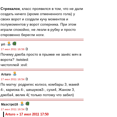
Стрекалок
, класс проявился в том, что не дали
создать ничего (кроме отмененного гола) у
своих ворот и создали кучу моментов и
полумоментов у ворот соперника. При этом
играли спокойно, не лезли в рубку и просто
откровенно берегли ноги.
yri
-
17 июл 2011 16:56
Почему дзюба просто в прыжке не занёс мяч в
ворота? :twisted:
чистоплюй :evil:
Arturo
-
17 июл 2011 16:54
По матчу: родригес колхоз, комбары 3, макей
4-, кариока 4-, шешуков3-, сухи4, Жаном 3,
дзюба4, велик 4( только потому что забил)
Маэстро18
-
17 июл 2011 16:54
Arturo » 17 июл 2011 17:50