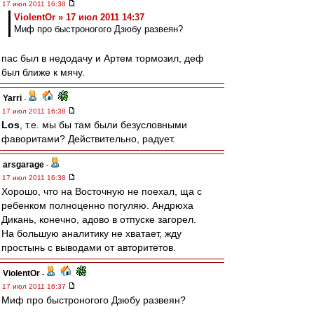
17 июл 2011 16:38
ViolentOr » 17 июл 2011 14:37
Миф про быстроногого Дзюбу развеян?
пас был в недодачу и Артем тормозил, деф
был ближе к мячу.
Yarri
-
17 июл 2011 16:38
Los
, т.е. мы бы там были безусловными
фаворитами? Действительно, радует.
arsgarage
-
17 июл 2011 16:38
Хорошо, что на Восточную не поехал, ща с
ребенком полноценно погуляю. Андрюха
Дикань, конечно, адово в отпуске загорел.
На большую аналитику не хватает, жду
простынь с выводами от авторитетов.
ViolentOr
-
17 июл 2011 16:37
Миф про быстроногого Дзюбу развеян?