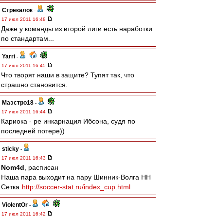
Стрекалок
-
17 июл 2011 16:48
Даже у команды из второй лиги есть наработки
по стандартам...
Yarri
-
17 июл 2011 16:45
Что творят наши в защите? Тупят так, что
страшно становится.
Маэстро18
-
17 июл 2011 16:44
Кариока - ре инкарнация Ибсона, судя по
последней потере))
sticky
-
17 июл 2011 16:43
Nom4d
, расписан
Наша пара выходит на пару Шинник-Волга НН
Сетка
http://soccer-stat.ru/index_cup.html
ViolentOr
-
17 июл 2011 16:42