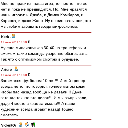
Мне не нравится наша игра, точнее то, что ее
нет и пока не предвидится. Но. Мне нравятся
наши игроки: и Дзюба, и Димка Комбаров, и
Кариока, и даже Жано. Ну не виноваты они, что
мы любим забивать гвозди микроскопом.
Kerk
-
17 июл 2011 16:50
Ну еще миллиончиков 30-40 на трансферы и
сможем такие команды уверенно обыгрывать.
Так что с оптимизмом смотрю в будущее.
Arturo
-
17 июл 2011 16:50
Занимался футболом 10 лет!!! И мой тренер
всегда не то что говорил, точнее матом крыл
чтобы пас назад вообще не давали!!! Даже
затенял тех кто это делал!!! И мы ввигрывали,
даде 4 место в крае загимали!!! А наши
кудесники всегда играют назад! Тошно
смотреть
ViolentOr
-