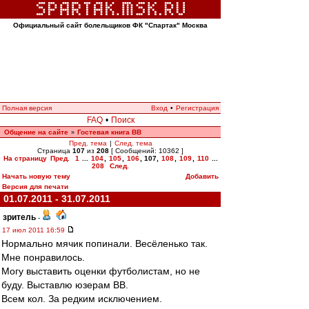
Официальный сайт болельщиков ФК "Спартак" Москва
Полная версия
Вход
•
Регистрация
FAQ
•
Поиск
Общение на сайте
Гостевая книга ВВ
»
Пред. тема
|
След. тема
Страница
107
из
208
[ Сообщений: 10362 ]
На страницу
Пред.
1
...
104
,
105
,
106
,
107
,
108
,
109
,
110
...
208
След.
Начать новую тему
Добавить
Версия для печати
01.07.2011 - 31.07.2011
зpитель
-
17 июл 2011 16:59
Нормально мячик попинали. Весёленько так.
Мне понравилось.
Могу выставить оценки футболистам, но не
буду. Выставлю юзерам ВВ.
Всем кол. За редким исключением.