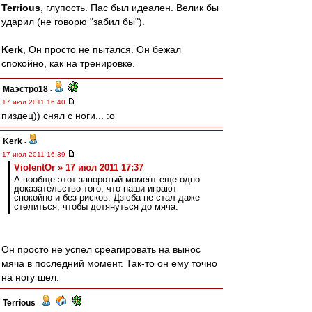
Terrious
, глупость. Пас был идеален. Велик бы
ударил (не говорю "забил бы").
Kerk
, Он просто не пытался. Он бежал
спокойно, как на тренировке.
Маэстро18
-
17 июл 2011 16:40
пиздец)) снял с ноги... :o
Kerk
-
17 июл 2011 16:39
ViolentOr » 17 июл 2011 17:37
А вообще этот запоротый момент еще одно
доказательство того, что наши играют
спокойно и без рисков. Дзюба не стал даже
стелиться, чтобы дотянуться до мяча.
Он просто не успел среагировать на вынос
мяча в последний момент. Так-то он ему точно
на ногу шел.
Terrious
-