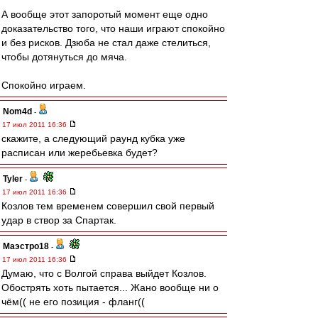
А вообще этот запоротый момент еще одно
доказательство того, что наши играют спокойно
и без рисков. Дзюба не стал даже стелиться,
чтобы дотянуться до мяча.
Спокойно играем.
Nom4d
-
17 июл 2011 16:36
скажите, а следующий раунд кубка уже
расписан или жеребьевка будет?
Tyler
-
17 июл 2011 16:36
Козлов тем временем совершил свой первый
удар в створ за Спартак.
Маэстро18
-
17 июл 2011 16:36
Думаю, что с Волгой справа выйдет Козлов.
Обострять хоть пытается... Жано вообще ни о
чём(( не его позиция - фланг((