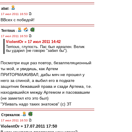
abat
-
17 июл 2011 16:53
ВВсех с победой!
Terrious
-
17 июл 2011 16:53
ViolentOr » 17 июл 2011 14:42
Terrious, глупость. Пас был идеален. Велик
бы ударил (не говорю "забил бы").
Посмотри еще раз повтор, безаппеляционный
ты мой, и увидишь, как Артем
ПРИТОРМАЖИВАЛ, дабы мяч не прошел у
него за спиной, а выбил его в подкате
защитник бежавший права и сзади Артема, т.е.
находившийся между Артемом и пасовавшим
(не заметил кто это был)
"Убивать надо таких знатоков" (с) ЗТ
Стрекалок
-
17 июл 2011 16:53
ViolentOr » 17.07.2011 17:50