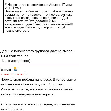
# Непрочитанное сообщение Arturo » 17 июл
2011 17:50
Занимался футболом 10 лет!!! И мой тренер
всегда не то что говорил, точнее матом крыл
чтобы пас назад вообще не давали!!! Даже
затенял тех кто это делал!!! И мы
ввигрывали, даде 4 место в крае загимали!!!
А наши кудесники всегда играют назад!
Тошно смотреть
Дальше юношеского футбола далеко вырос?
Ты и твой тренер?
Чисто интересно))
teorver
-
17 июл 2011 16:54
Нормальная победа на классе. В конце матча
не было никакого валидола. Это плюс.
Минусов больше, но о них и без меня много
желающих найдется поговорить.
А Кариока в конце мяч потерял, поскольку на
нем сфолили.