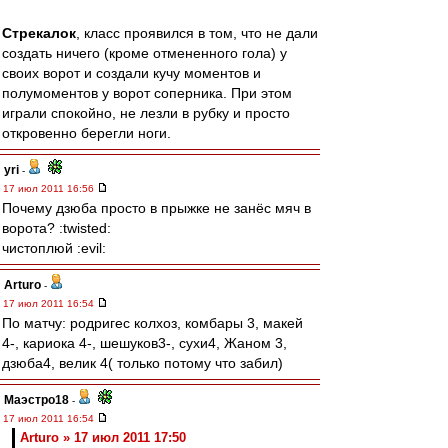
Стрекалок
, класс проявился в том, что не дали
создать ничего (кроме отмененного гола) у
своих ворот и создали кучу моментов и
полумоментов у ворот соперника. При этом
играли спокойно, не лезли в рубку и просто
откровенно берегли ноги.
yri
-
17 июл 2011 16:56
Почему дзюба просто в прыжке не занёс мяч в
ворота? :twisted:
чистоплюй :evil:
Arturo
-
17 июл 2011 16:54
По матчу: родригес колхоз, комбары 3, макей
4-, кариока 4-, шешуков3-, сухи4, Жаном 3,
дзюба4, велик 4( только потому что забил)
Маэстро18
-
17 июл 2011 16:54
Arturo » 17 июл 2011 17:50