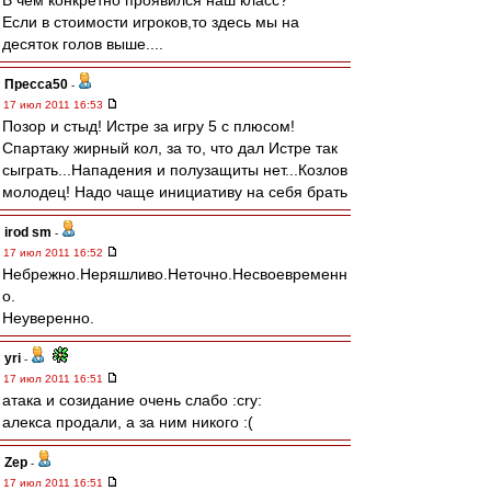
В чем конкретно проявился наш класс?
Если в стоимости игроков,то здесь мы на
десяток голов выше....
Пресса50
-
17 июл 2011 16:53
Позор и стыд! Истре за игру 5 с плюсом!
Спартаку жирный кол, за то, что дал Истре так
сыграть...Нападения и полузащиты нет...Козлов
молодец! Надо чаще инициативу на себя брать
irod sm
-
17 июл 2011 16:52
Небрежно.Неряшливо.Неточно.Несвоевременн
о.
Неуверенно.
yri
-
17 июл 2011 16:51
атака и созидание очень слабо :cry:
алекса продали, а за ним никого :(
Zep
-
17 июл 2011 16:51