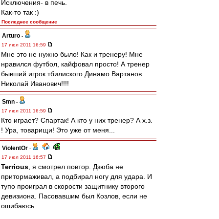
Исключения- в печь.
Как-то так :)
Последнее сообщение
Arturo
-
17 июл 2011 16:59
Мне это не нужно было! Как и тренеру! Мне
нравился футбол, кайфовал просто! А тренер
бывший игрок тбилиского Динамо Вартанов
Николай Иванович!!!!
Smn
-
17 июл 2011 16:59
Кто играет? Спартак! А кто у них тренер? А х.з.
! Ура, товарищи! Это уже от меня...
ViolentOr
-
17 июл 2011 16:57
Terrious
, я смотрел повтор. Дзюба не
притормаживал, а подбирал ногу для удара. И
тупо проиграл в скорости защитнику второго
девизиона. Пасовавшим был Козлов, если не
ошибаюсь.