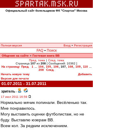
Официальный сайт болельщиков ФК "Спартак" Москва
Полная версия
Вход
•
Регистрация
FAQ
•
Поиск
Общение на сайте
Гостевая книга ВВ
»
Пред. тема
|
След. тема
Страница
107
из
208
[ Сообщений: 10362 ]
На страницу
Пред.
1
...
104
,
105
,
106
,
107
,
108
,
109
,
110
...
208
След.
Начать новую тему
Добавить
Версия для печати
01.07.2011 - 31.07.2011
зpитель
-
17 июл 2011 16:59
Нормально мячик попинали. Весёленько так.
Мне понравилось.
Могу выставить оценки футболистам, но не
буду. Выставлю юзерам ВВ.
Всем кол. За редким исключением.