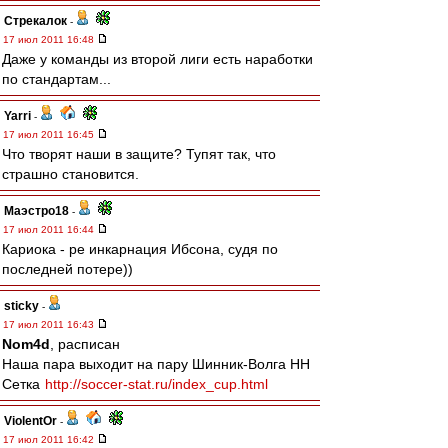
Стрекалок
-
17 июл 2011 16:48
Даже у команды из второй лиги есть наработки
по стандартам...
Yarri
-
17 июл 2011 16:45
Что творят наши в защите? Тупят так, что
страшно становится.
Маэстро18
-
17 июл 2011 16:44
Кариока - ре инкарнация Ибсона, судя по
последней потере))
sticky
-
17 июл 2011 16:43
Nom4d
, расписан
Наша пара выходит на пару Шинник-Волга НН
Сетка
http://soccer-stat.ru/index_cup.html
ViolentOr
-
17 июл 2011 16:42