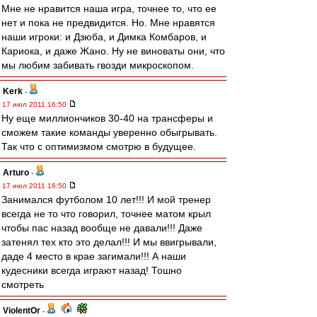
Мне не нравится наша игра, точнее то, что ее
нет и пока не предвидится. Но. Мне нравятся
наши игроки: и Дзюба, и Димка Комбаров, и
Кариока, и даже Жано. Ну не виноваты они, что
мы любим забивать гвозди микроскопом.
Kerk
-
17 июл 2011 16:50
Ну еще миллиончиков 30-40 на трансферы и
сможем такие команды уверенно обыгрывать.
Так что с оптимизмом смотрю в будущее.
Arturo
-
17 июл 2011 16:50
Занимался футболом 10 лет!!! И мой тренер
всегда не то что говорил, точнее матом крыл
чтобы пас назад вообще не давали!!! Даже
затенял тех кто это делал!!! И мы ввигрывали,
даде 4 место в крае загимали!!! А наши
кудесники всегда играют назад! Тошно
смотреть
ViolentOr
-