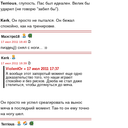
Terrious
, глупость. Пас был идеален. Велик бы
ударил (не говорю "забил бы").
Kerk
, Он просто не пытался. Он бежал
спокойно, как на тренировке.
Маэстро18
-
17 июл 2011 16:40
пиздец)) снял с ноги... :o
Kerk
-
17 июл 2011 16:39
ViolentOr » 17 июл 2011 17:37
А вообще этот запоротый момент еще одно
доказательство того, что наши играют
спокойно и без рисков. Дзюба не стал даже
стелиться, чтобы дотянуться до мяча.
Он просто не успел среагировать на вынос
мяча в последний момент. Так-то он ему точно
на ногу шел.
Terrious
-