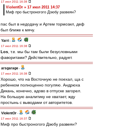
17 июл 2011 16:38
ViolentOr » 17 июл 2011 14:37
Миф про быстроногого Дзюбу развеян?
пас был в недодачу и Артем тормозил, деф
был ближе к мячу.
Yarri
-
17 июл 2011 16:38
Los
, т.е. мы бы там были безусловными
фаворитами? Действительно, радует.
arsgarage
-
17 июл 2011 16:38
Хорошо, что на Восточную не поехал, ща с
ребенком полноценно погуляю. Андрюха
Дикань, конечно, адово в отпуске загорел.
На большую аналитику не хватает, жду
простынь с выводами от авторитетов.
ViolentOr
-
17 июл 2011 16:37
Миф про быстроногого Дзюбу развеян?