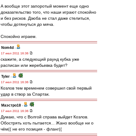
А вообще этот запоротый момент еще одно
доказательство того, что наши играют спокойно
и без рисков. Дзюба не стал даже стелиться,
чтобы дотянуться до мяча.
Спокойно играем.
Nom4d
-
17 июл 2011 16:36
скажите, а следующий раунд кубка уже
расписан или жеребьевка будет?
Tyler
-
17 июл 2011 16:36
Козлов тем временем совершил свой первый
удар в створ за Спартак.
Маэстро18
-
17 июл 2011 16:36
Думаю, что с Волгой справа выйдет Козлов.
Обострять хоть пытается... Жано вообще ни о
чём(( не его позиция - фланг((