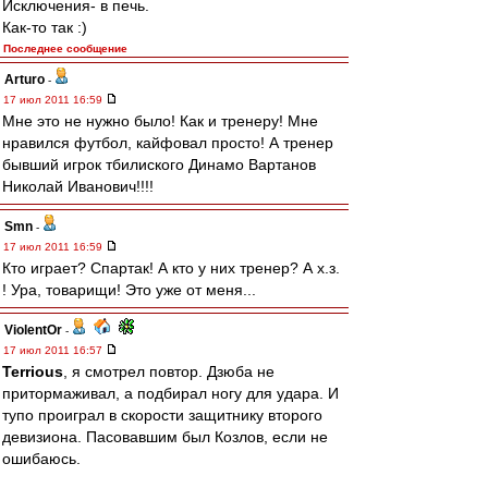
Исключения- в печь.
Как-то так :)
Последнее сообщение
Arturo
-
17 июл 2011 16:59
Мне это не нужно было! Как и тренеру! Мне
нравился футбол, кайфовал просто! А тренер
бывший игрок тбилиского Динамо Вартанов
Николай Иванович!!!!
Smn
-
17 июл 2011 16:59
Кто играет? Спартак! А кто у них тренер? А х.з.
! Ура, товарищи! Это уже от меня...
ViolentOr
-
17 июл 2011 16:57
Terrious
, я смотрел повтор. Дзюба не
притормаживал, а подбирал ногу для удара. И
тупо проиграл в скорости защитнику второго
девизиона. Пасовавшим был Козлов, если не
ошибаюсь.