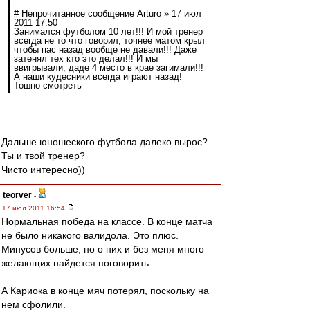
# Непрочитанное сообщение Arturo » 17 июл
2011 17:50
Занимался футболом 10 лет!!! И мой тренер
всегда не то что говорил, точнее матом крыл
чтобы пас назад вообще не давали!!! Даже
затенял тех кто это делал!!! И мы
ввигрывали, даде 4 место в крае загимали!!!
А наши кудесники всегда играют назад!
Тошно смотреть
Дальше юношеского футбола далеко вырос?
Ты и твой тренер?
Чисто интересно))
teorver
-
17 июл 2011 16:54
Нормальная победа на классе. В конце матча
не было никакого валидола. Это плюс.
Минусов больше, но о них и без меня много
желающих найдется поговорить.
А Кариока в конце мяч потерял, поскольку на
нем сфолили.