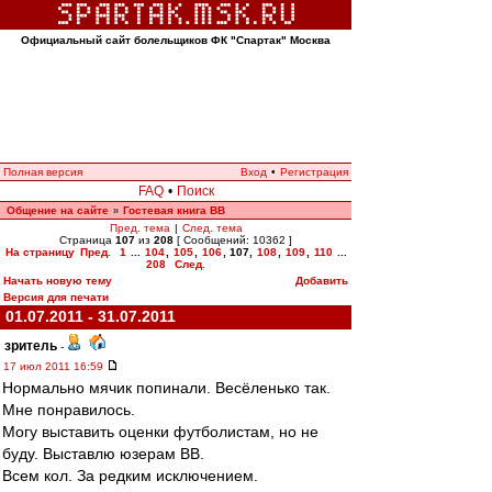
Официальный сайт болельщиков ФК "Спартак" Москва
Полная версия
Вход
•
Регистрация
FAQ
•
Поиск
Общение на сайте
Гостевая книга ВВ
»
Пред. тема
|
След. тема
Страница
107
из
208
[ Сообщений: 10362 ]
На страницу
Пред.
1
...
104
,
105
,
106
,
107
,
108
,
109
,
110
...
208
След.
Начать новую тему
Добавить
Версия для печати
01.07.2011 - 31.07.2011
зpитель
-
17 июл 2011 16:59
Нормально мячик попинали. Весёленько так.
Мне понравилось.
Могу выставить оценки футболистам, но не
буду. Выставлю юзерам ВВ.
Всем кол. За редким исключением.