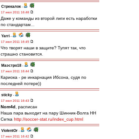
Стрекалок
-
17 июл 2011 16:48
Даже у команды из второй лиги есть наработки
по стандартам...
Yarri
-
17 июл 2011 16:45
Что творят наши в защите? Тупят так, что
страшно становится.
Маэстро18
-
17 июл 2011 16:44
Кариока - ре инкарнация Ибсона, судя по
последней потере))
sticky
-
17 июл 2011 16:43
Nom4d
, расписан
Наша пара выходит на пару Шинник-Волга НН
Сетка
http://soccer-stat.ru/index_cup.html
ViolentOr
-
17 июл 2011 16:42