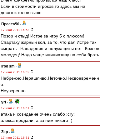
В чем конкретно проявился наш класс?
Если в стоимости игроков,то здесь мы на
десяток голов выше....
Пресса50
-
17 июл 2011 16:53
Позор и стыд! Истре за игру 5 с плюсом!
Спартаку жирный кол, за то, что дал Истре так
сыграть...Нападения и полузащиты нет...Козлов
молодец! Надо чаще инициативу на себя брать
irod sm
-
17 июл 2011 16:52
Небрежно.Неряшливо.Неточно.Несвоевременн
о.
Неуверенно.
yri
-
17 июл 2011 16:51
атака и созидание очень слабо :cry:
алекса продали, а за ним никого :(
Zep
-
17 июл 2011 16:51