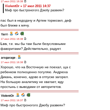
17 июл 2011 16:38
ViolentOr » 17 июл 2011 14:37
Миф про быстроногого Дзюбу развеян?
пас был в недодачу и Артем тормозил, деф
был ближе к мячу.
Yarri
-
17 июл 2011 16:38
Los
, т.е. мы бы там были безусловными
фаворитами? Действительно, радует.
arsgarage
-
17 июл 2011 16:38
Хорошо, что на Восточную не поехал, ща с
ребенком полноценно погуляю. Андрюха
Дикань, конечно, адово в отпуске загорел.
На большую аналитику не хватает, жду
простынь с выводами от авторитетов.
ViolentOr
-
17 июл 2011 16:37
Миф про быстроногого Дзюбу развеян?