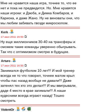
Мне не нравится наша игра, точнее то, что ее
нет и пока не предвидится. Но. Мне нравятся
наши игроки: и Дзюба, и Димка Комбаров, и
Кариока, и даже Жано. Ну не виноваты они, что
мы любим забивать гвозди микроскопом.
Kerk
-
17 июл 2011 16:50
Ну еще миллиончиков 30-40 на трансферы и
сможем такие команды уверенно обыгрывать.
Так что с оптимизмом смотрю в будущее.
Arturo
-
17 июл 2011 16:50
Занимался футболом 10 лет!!! И мой тренер
всегда не то что говорил, точнее матом крыл
чтобы пас назад вообще не давали!!! Даже
затенял тех кто это делал!!! И мы ввигрывали,
даде 4 место в крае загимали!!! А наши
кудесники всегда играют назад! Тошно
смотреть
ViolentOr
-