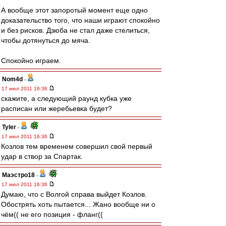
А вообще этот запоротый момент еще одно
доказательство того, что наши играют спокойно
и без рисков. Дзюба не стал даже стелиться,
чтобы дотянуться до мяча.
Спокойно играем.
Nom4d
-
17 июл 2011 16:36
скажите, а следующий раунд кубка уже
расписан или жеребьевка будет?
Tyler
-
17 июл 2011 16:36
Козлов тем временем совершил свой первый
удар в створ за Спартак.
Маэстро18
-
17 июл 2011 16:36
Думаю, что с Волгой справа выйдет Козлов.
Обострять хоть пытается... Жано вообще ни о
чём(( не его позиция - фланг((