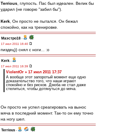
Terrious
, глупость. Пас был идеален. Велик бы
ударил (не говорю "забил бы").
Kerk
, Он просто не пытался. Он бежал
спокойно, как на тренировке.
Маэстро18
-
17 июл 2011 16:40
пиздец)) снял с ноги... :o
Kerk
-
17 июл 2011 16:39
ViolentOr » 17 июл 2011 17:37
А вообще этот запоротый момент еще одно
доказательство того, что наши играют
спокойно и без рисков. Дзюба не стал даже
стелиться, чтобы дотянуться до мяча.
Он просто не успел среагировать на вынос
мяча в последний момент. Так-то он ему точно
на ногу шел.
Terrious
-