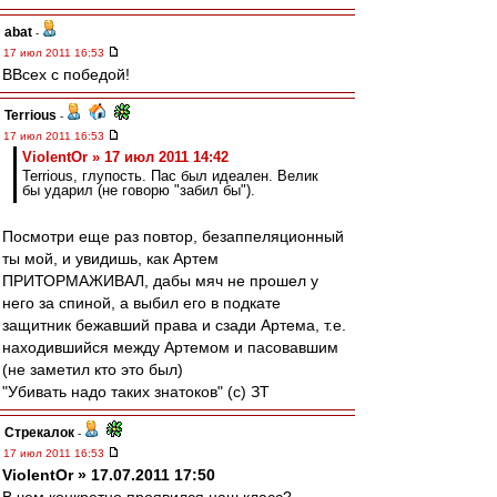
abat
-
17 июл 2011 16:53
ВВсех с победой!
Terrious
-
17 июл 2011 16:53
ViolentOr » 17 июл 2011 14:42
Terrious, глупость. Пас был идеален. Велик
бы ударил (не говорю "забил бы").
Посмотри еще раз повтор, безаппеляционный
ты мой, и увидишь, как Артем
ПРИТОРМАЖИВАЛ, дабы мяч не прошел у
него за спиной, а выбил его в подкате
защитник бежавший права и сзади Артема, т.е.
находившийся между Артемом и пасовавшим
(не заметил кто это был)
"Убивать надо таких знатоков" (с) ЗТ
Стрекалок
-
17 июл 2011 16:53
ViolentOr » 17.07.2011 17:50