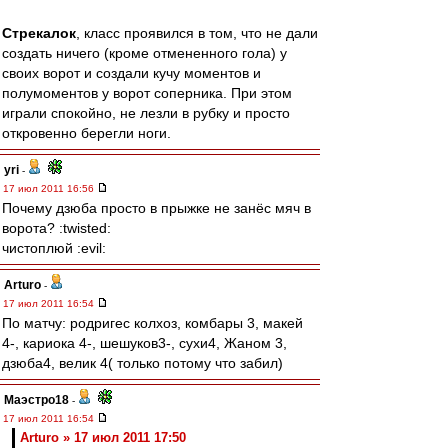
Стрекалок
, класс проявился в том, что не дали
создать ничего (кроме отмененного гола) у
своих ворот и создали кучу моментов и
полумоментов у ворот соперника. При этом
играли спокойно, не лезли в рубку и просто
откровенно берегли ноги.
yri
-
17 июл 2011 16:56
Почему дзюба просто в прыжке не занёс мяч в
ворота? :twisted:
чистоплюй :evil:
Arturo
-
17 июл 2011 16:54
По матчу: родригес колхоз, комбары 3, макей
4-, кариока 4-, шешуков3-, сухи4, Жаном 3,
дзюба4, велик 4( только потому что забил)
Маэстро18
-
17 июл 2011 16:54
Arturo » 17 июл 2011 17:50