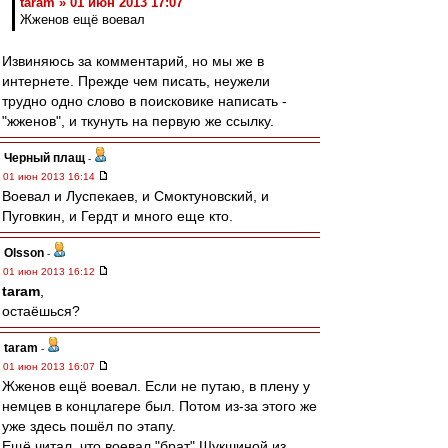
taram » 01 июн 2013 17:07
Жженов ещё воевал
Извиняюсь за комментарий, но мы же в
интернете. Прежде чем писать, неужели
трудно одно слово в поисковике написать -
"жженов", и ткунуть на первую же ссылку.
Черный плащ
-
01 июн 2013 16:14
Воевал и Луспекаев, и Смоктуновский, и
Пуговкин, и Гердт и много еще кто.
Olsson
-
01 июн 2013 16:12
taram
,
остаёшься?
taram
-
01 июн 2013 16:07
Жженов ещё воевал. Если не путаю, в плену у
немцев в концлагере был. Потом из-за этого же
уже здесь пошёл по этапу.
Ещё читал, что воевал "брат" Шукшиной из