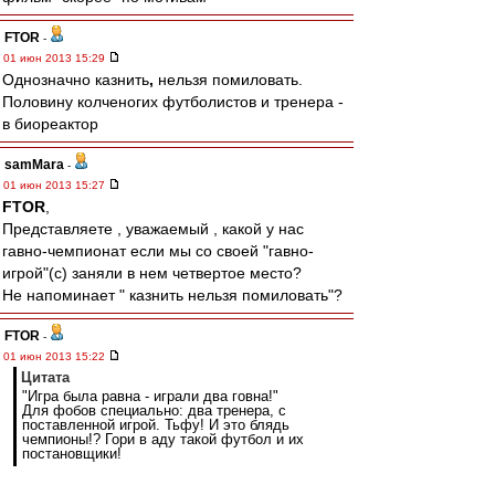
FTOR
-
01 июн 2013 15:29
Однозначно казнить
,
нельзя помиловать.
Половину колченогих футболистов и тренера -
в биореактор
samMara
-
01 июн 2013 15:27
FTOR
,
Представляете , уважаемый , какой у нас
гавно-чемпионат если мы со своей "гавно-
игрой"(с) заняли в нем четвертое место?
Не напоминает " казнить нельзя помиловать"?
FTOR
-
01 июн 2013 15:22
Цитата
"Игра была равна - играли два говна!"
Для фобов специально: два тренера, с
поставленной игрой. Тьфу! И это блядь
чемпионы!? Гори в аду такой футбол и их
постановщики!