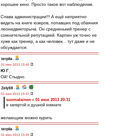
хорошее кино. Просто такое вот наблюдение.
Слава администрации!!! А ещё неприятно
видеть на книге юзеров, попавших под обаяния
леонидвикторыча. Он средненький тренер с
сомнительной репутацией. Карпин уж точно не
хуже как тренер, а как человек... тут даже и не
обсуждается.
terpila
-
01 июн 2013 15:40
Ю Г
,
Ой! Стыдно.
Zely69
-
01 июн 2013 15:37
suomalainen » 01 июн 2013 20:31
в запертой и душной комнате
желающим можно курить
terpila
-
01 июн 2013 15:35