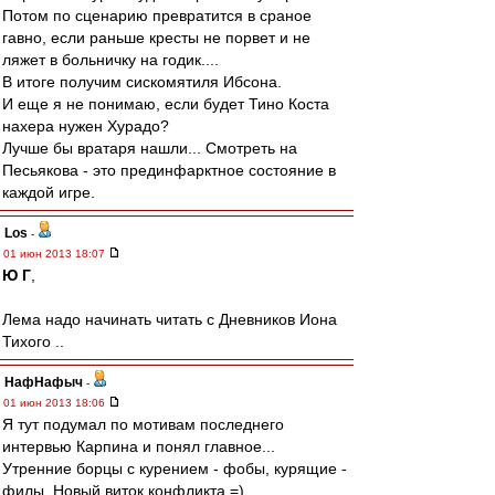
Потом по сценарию превратится в сраное
гавно, если раньше кресты не порвет и не
ляжет в больничку на годик....
В итоге получим сискомятиля Ибсона.
И еще я не понимаю, если будет Тино Коста
нахера нужен Хурадо?
Лучше бы вратаря нашли... Смотреть на
Песьякова - это прединфарктное состояние в
каждой игре.
Los
-
01 июн 2013 18:07
Ю Г
,
Лема надо начинать читать с Дневников Иона
Тихого ..
НафНафыч
-
01 июн 2013 18:06
Я тут подумал по мотивам последнего
интервью Карпина и понял главное...
Утренние борцы с курением - фобы, курящие -
филы. Новый виток конфликта =)