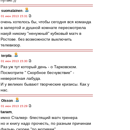
путаю.))
suomalainen
-
01 июн 2013 15:31
очень хотелось бы, чтобы сегодня вся команда
в запертой и душной комнате пересмотрела
накуй никому "ненужный" кубковый матч в
Ростове. без возможности выключить
телевизор.
terpila
-
01 июн 2013 15:30
Раз уж тут который день - о Тарковском.
Посмотрите " Скорбное бесчувствие" -
невероятная лабуда.
И у великих бывают творческие кризисы. Как у
нас.
Olsson
-
01 июн 2013 15:29
taram
,
имхо Сталкер- блестящий матч тренера
но и книгу надо прочесть, по разным причинам
фильм- скорее "по мотивам"