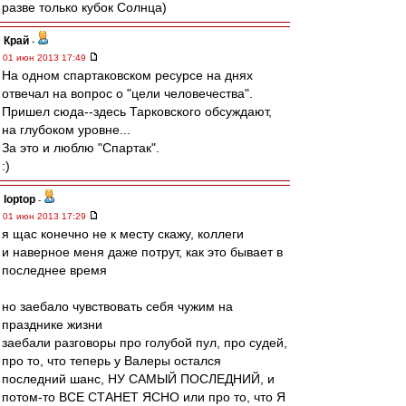
разве только кубок Солнца)
Край
-
01 июн 2013 17:49
На одном спартаковском ресурсе на днях
отвечал на вопрос о "цели человечества".
Пришел сюда--здесь Тарковского обсуждают,
на глубоком уровне...
За это и люблю "Спартак".
:)
loptop
-
01 июн 2013 17:29
я щас конечно не к месту скажу, коллеги
и наверное меня даже потрут, как это бывает в
последнее время
но заебало чувствовать себя чужим на
празднике жизни
заебали разговоры про голубой пул, про судей,
про то, что теперь у Валеры остался
последний шанс, НУ САМЫЙ ПОСЛЕДНИЙ, и
потом-то ВСЕ СТАНЕТ ЯСНО или про то, что Я