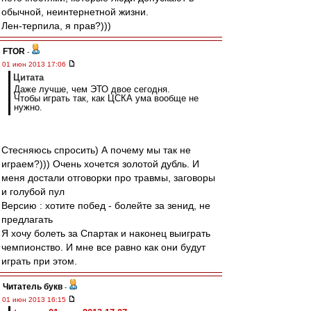
обычной, неинтернетной жизни.
Лен-терпила, я прав?)))
FTOR
-
01 июн 2013 17:06
Цитата
Даже лучше, чем ЭТО двое сегодня.
Чтобы играть так, как ЦСКА ума вообще не
нужно.
Стесняюсь спросить) А почему мы так не
играем?))) Очень хочется золотой дубль. И
меня достали отговорки про травмы, заговоры
и голубой пул
Версию : хотите побед - болейте за зенид, не
предлагать
Я хочу болеть за Спартак и наконец выиграть
чемпионство. И мне все равно как они будут
играть при этом.
Читатель букв
-
01 июн 2013 16:15