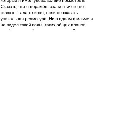
который я имел удовольствие посмотреть.
Сказать, что я поражён, значит ничего не
сказать. Талантливая, если не сказать
уникальная режиссура. Ни в одном фильме я
не видел такой воды, таких общих планов,
такой целостной картины, созданной с
помощью минимальных ресурсов (фактически,
4 актёра + немногочисленная массовка и
маленький клочок земли + несколько комнат).
Замечательная игра актёров (особенно
сталкера и его жены, Фрейндлих вообще с
новой стороны для меня открылась), умные
диалоги, красивая картинка, великолепная
музыка (Ambient? В 1979 году?). "Сталкер"
фильм исключительно эстетский, получаешь
наслаждение от каждого кадра, два с
половиной часа проносятся как одна минута. И
это не смотря на то, что количество действий
на экране минимально. Всегда скептически
относился к отечественному кинематографу,
но Тарковский определённо смог создать если
не шедевр, то что-то около.
А вот концепция фильма, судя по словам