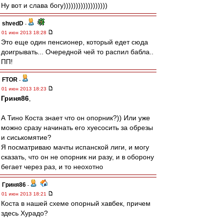
Ну вот и слава богу))))))))))))))))))
shvedD
-
01 июн 2013 18:28
Это еще один пенсионер, который едет сюда
доигрывать... Очередной чей то распил бабла..
ПП!
FTOR
-
01 июн 2013 18:23
Гриня86
,
А Тино Коста знает что он опорник?)) Или уже
можно сразу начинать его хуесосить за обрезы
и сиськомятие?
Я посматриваю мачты испанской лиги, и могу
сказать, что он не опорник ни разу, и в оборону
бегает через раз, и то неохотно
Гриня86
-
01 июн 2013 18:21
Коста в нашей схеме опорный хавбек, причем
здесь Хурадо?