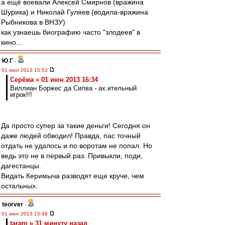
а ещё воевали Алексей Смирнов (вражина
Шурика) и Николай Гуляев (водила-вражина
Рыбникова в ВНЗУ)
как узнаешь биографию часто "злодеев" в
кино...
Ю Г
-
01 июн 2013 15:53
Серёжа » 01 июн 2013 16:34
Виллиан Боржес да Силва - ах.ительный
игрок!!!
Да просто супер за такие деньги! Сегодня он
даже людей обводил! Правда, пас точный
отдать не удалось и по воротам не попал. Но
ведь это не в первый раз. Привыкли, поди,
дагестанцы.
Видать Керимыча разводят еще круче, чем
остальных.
teorver
-
01 июн 2013 15:48
taram » 31 минуту назад