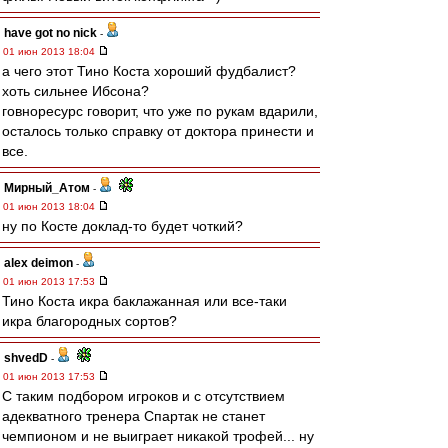
have got no nick
-
01 июн 2013 18:04
а чего этот Тино Коста хороший фудбалист?
хоть сильнее Ибсона?
говноресурс говорит, что уже по рукам вдарили,
осталось только справку от доктора принести и
все.
Мирный_Атом
-
01 июн 2013 18:04
ну по Косте доклад-то будет чоткий?
alex deimon
-
01 июн 2013 17:53
Тино Коста икра баклажанная или все-таки
икра благородных сортов?
shvedD
-
01 июн 2013 17:53
С таким подбором игроков и с отсутствием
адекватного тренера Спартак не станет
чемпионом и не выиграет никакой трофей... ну