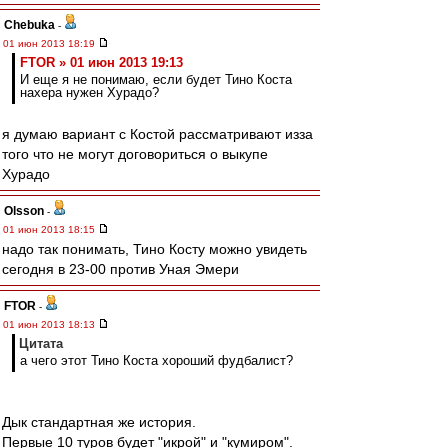
Chebuka
-
01 июн 2013 18:19
FTOR » 01 июн 2013 19:13
И еще я не понимаю, если будет Тино Коста
нахера нужен Хурадо?
я думаю вариант с Костой рассматривают изза
того что не могут договориться о выкупе
Хурадо
Olsson
-
01 июн 2013 18:15
надо так понимать, Тино Косту можно увидеть
сегодня в 23-00 против Уная Эмери
FTOR
-
01 июн 2013 18:13
Цитата
а чего этот Тино Коста хороший фудбалист?
Дык стандартная же история.
Первые 10 туров будет "икрой" и "кумиром".