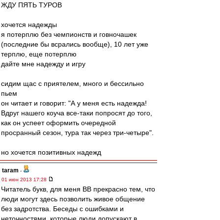
ЖДУ ПЯТЬ ТУРОВ
хочется надежды
я потерплю без чемпионств и говночашек
(последние бы всрались вообще), 10 лет уже
терплю, еще потерплю
дайте мне надежду и игру
сидим щас с приятелем, много и бессильно
пьем
он читает и говорит: "А у меня есть надежда!
Вдруг нашего коуча все-таки попросят до того,
как он успеет оформить очередной
просранный сезон, тура так через три-четыре".
но хочется позитивных надежд
taram
-
01 июн 2013 17:28
Читатель букв, для меня ВВ прекрасно тем, что
люди могут здесь позволить живое общение
без задротства. Беседы с ошибками и
неточностями, которые люди допускают в