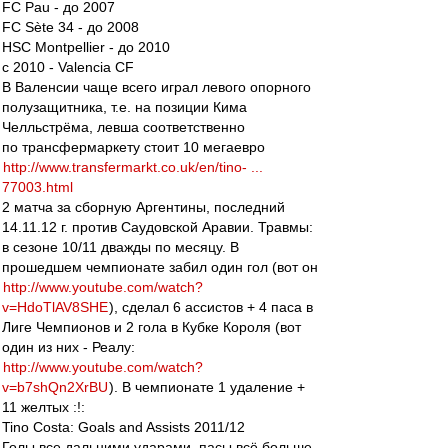
FC Pau - до 2007
FC Sète 34 - до 2008
HSC Montpellier - до 2010
с 2010 - Valencia CF
В Валенсии чаще всего играл левого опорного
полузащитника, т.е. на позиции Кима
Челльстрёма, левша соответственно
по трансфермаркету стоит 10 мегаевро
http://www.transfermarkt.co.uk/en/tino- ...
77003.html
2 матча за сборную Аргентины, последний
14.11.12 г. против Саудовской Аравии. Травмы:
в сезоне 10/11 дважды по месяцу. В
прошедшем чемпионате забил один гол (вот он
http://www.youtube.com/watch?
v=HdoTlAV8SHE
), сделал 6 ассистов + 4 паса в
Лиге Чемпионов и 2 гола в Кубке Короля (вот
один из них - Реалу:
http://www.youtube.com/watch?
v=b7shQn2XrBU
). В чемпионате 1 удаление +
11 желтых :!:
Tino Costa: Goals and Assists 2011/12
Голы все дальними ударами, пасы всё больше