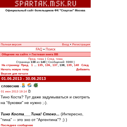
Официальный сайт болельщиков ФК "Спартак" Москва
Полная версия
Вход
•
Регистрация
FAQ
•
Поиск
Общение на сайте
Гостевая книга ВВ
»
Пред. тема
|
След. тема
Страница
138
из
140
[ Сообщений: 6988 ]
На страницу
Пред.
1
...
135
,
136
,
137
,
138
,
139
,
140
След.
Начать новую тему
Добавить
Версия для печати
01.06.2013 - 30.06.2013
словесник
-
01 июн 2013 19:14
Тино Коста? Тут даже задумываться и смотреть
на "буковки" не нужно ;-).
Тино Коста___Тина! Стоко...
(Интересно,
"тина" -- это эхо от "Аргентина"? ;) )
Последнее сообщение