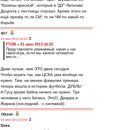
"Калины красной", который в "ДУ" Леонова-
Доцента с лестницы спускал. Кроме этого он
ещё призёр то ли ОИ, то ли ЧМ по какой-то
борьбе.
Ю Г
-
01 июн 2013 16:03
FTOR » 01 июн 2013 16:22
Представляете уважаемый, какая у нас
гавно-игра, если мы заняли четвертое
место....
Даже лучше, чем ЭТО двое сегодня.
Чтобы играть так, как ЦСКА ума вообще не
нужно. Тем, не менее фамилия тренера
теперь вошла в историю футбола. ДУБЛЬ!
А Гусу кроме бабла ничего не нужно. Три
человека у него бились: ЭтоО, Диарра и
Жирков (последний - с натяжкой).
Olsson
-
01 июн 2013 15:54
Grex
,