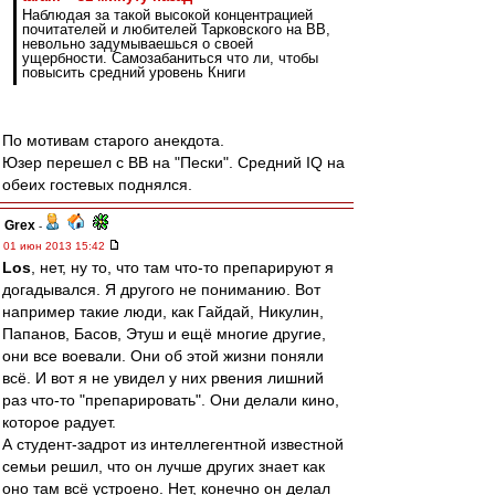
Наблюдая за такой высокой концентрацией
почитателей и любителей Тарковского на ВВ,
невольно задумываешься о своей
ущербности. Самозабаниться что ли, чтобы
повысить средний уровень Книги
По мотивам старого анекдота.
Юзер перешел с ВВ на "Пески". Средний IQ на
обеих гостевых поднялся.
Grex
-
01 июн 2013 15:42
Los
, нет, ну то, что там что-то препарируют я
догадывался. Я другого не пониманию. Вот
например такие люди, как Гайдай, Никулин,
Папанов, Басов, Этуш и ещё многие другие,
они все воевали. Они об этой жизни поняли
всё. И вот я не увидел у них рвения лишний
раз что-то "препарировать". Они делали кино,
которое радует.
А студент-задрот из интеллегентной известной
семьи решил, что он лучше других знает как
оно там всё устроено. Нет, конечно он делал