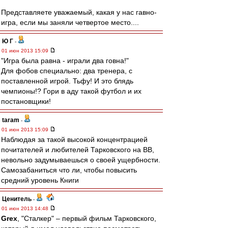
Представляете уважаемый, какая у нас гавно-
игра, если мы заняли четвертое место....
Ю Г
-
01 июн 2013 15:09
"Игра была равна - играли два говна!"
Для фобов специально: два тренера, с
поставленной игрой. Тьфу! И это блядь
чемпионы!? Гори в аду такой футбол и их
постановщики!
taram
-
01 июн 2013 15:09
Наблюдая за такой высокой концентрацией
почитателей и любителей Тарковского на ВВ,
невольно задумываешься о своей ущербности.
Самозабаниться что ли, чтобы повысить
средний уровень Книги
Ценитель
-
01 июн 2013 14:48
Grex
, "Сталкер" – первый фильм Тарковского,