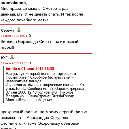
suomalainen
,
Мне нравится мысль. Смотреть раз
двенадцать. И не давать спать. И так после
каждого похабного матча.
Серёжа
-
01 июн 2013 15:34
Виллиан Боржес да Силва - ах.ительный
игрок!!!
Ю Г
-
01 июн 2013 15:33
terpila » 01 июн 2013 16:30
Раз уж тут который день - о Тарковском.
Посмотрите " Скорбное бесчувствие" -
невероятная лабуда.
И у великих бывают творческие кризисы. Как
у нас.terpila Сообщения: 879Зарегистрирован:
07 сен 2000 19:43Полное имя: Тихонов
Владимир....ЛенаСтрана: RussiaГород:
МоскваЛичное сообщение
прекрасный фильм, по-моему первый фильм
режиссера ... Александра Сокурова.
Это ничего. Я тоже Окоронвоку с Ангбвой