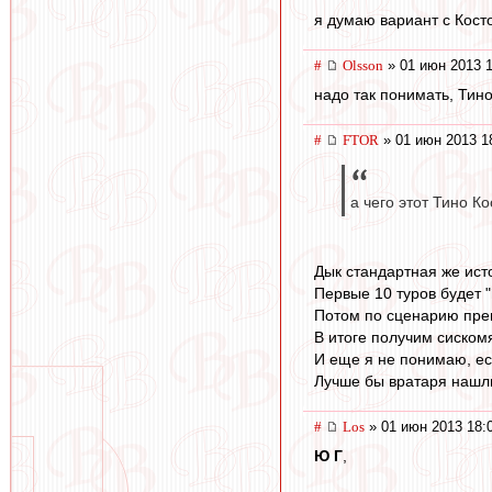
я думаю вариант с Косто
#
Olsson
» 01 июн 2013 1
надо так понимать, Тин
#
FTOR
» 01 июн 2013 1
а чего этот Тино 
Дык стандартная же ист
Первые 10 туров будет "
Потом по сценарию превр
В итоге получим сиском
И еще я не понимаю, ес
Лучше бы вратаря нашли
#
Los
» 01 июн 2013 18:
Ю Г
,