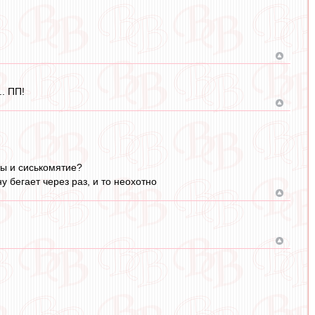
. ПП!
зы и сиськомятие?
у бегает через раз, и то неохотно