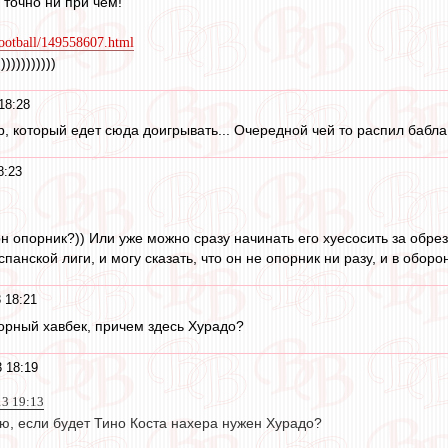
ь точно ни при чем!
football/149558607.html
))))))))))
18:28
, который едет сюда доигрывать... Очередной чей то распил бабла.
8:23
он опорник?)) Или уже можно сразу начинать его хуесосить за обре
анской лиги, и могу сказать, что он не опорник ни разу, и в оборон
 18:21
орный хавбек, причем здесь Хурадо?
 18:19
3 19:13
ю, если будет Тино Коста нахера нужен Хурадо?