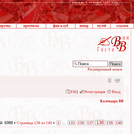
орумы
прогнозы
фан-клуб
юмор
музей
ссылки
Расширенный поиск
FAQ
Регистрация
Вход
Календарь ВВ
138
й: 6988 •
Страница
138
из
140
•
1
...
135
136
137
139
140