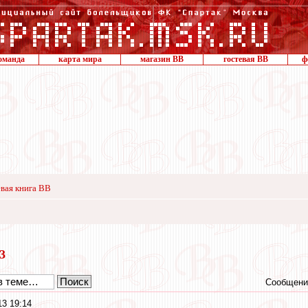
оманда
карта мира
магазин ВВ
гостевая ВВ
ф
вая книга ВВ
13
Сообщени
3 19:14