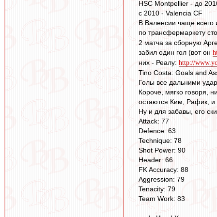
HSC Montpellier - до 201
с 2010 - Valencia CF
В Валенсии чаще всего 
по трансфермаркету ст
2 матча за сборную Арг
забил один гол (вот он
h
них - Реалу:
http://www.
Tino Costa: Goals and As
Голы все дальними удар
Короче, мягко говоря, н
остаются Ким, Рафик, и 
Ну и для забавы, его ск
Attack: 77
Defence: 63
Technique: 78
Shot Power: 90
Header: 66
FK Accuracy: 88
Aggression: 79
Tenacity: 79
Team Work: 83