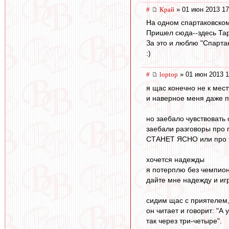
#
Край
» 01 июн 2013 17
На одном спартаковском
Пришел сюда--здесь Тар
За это и люблю "Спартак
:)
#
loptop
» 01 июн 2013 1
я щас конечно не к мест
и наверное меня даже п
но заебало чувствовать
заебали разговоры про 
СТАНЕТ ЯСНО или про 
хочется надежды
я потерплю без чемпион
дайте мне надежду и иг
сидим щас с приятелем,
он читает и говорит: "А
так через три-четыре".