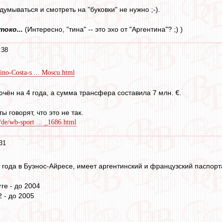
думываться и смотреть на "буковки" не нужно ;-).
око...
(Интересно, "тина" -- это эхо от "Аргентина"? ;) )
:38
Tino-Costa-s ... Moscu.html
ючён на 4 года, а сумма трансфера составила 7 млн. €.
ы говорят, что это не так.
/de/wb-sport ... _1686.html
31
 года в Буэнос-Айресе, имеет аргентинский и французский паспорт
re - до 2004
2 - до 2005