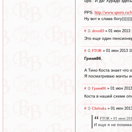
upd.: И да! Хурадо здес
PPS.
http://www.sports.ru/
Ну вот и слава богу))))))))
#
shvedD
» 01 июн 2013 
Это еще один пенсионер
#
FTOR
» 01 июн 2013 1
Гриня86
,
А Тино Коста знает что 
Я посматриваю мачты исп
#
Гриня86
» 01 июн 2013
Коста в нашей схеме оп
#
Chebuka
» 01 июн 2013
FTOR » 01 июн 201
И еще я не понима