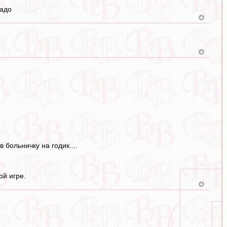
радо
 больничку на годик....
ой игре.