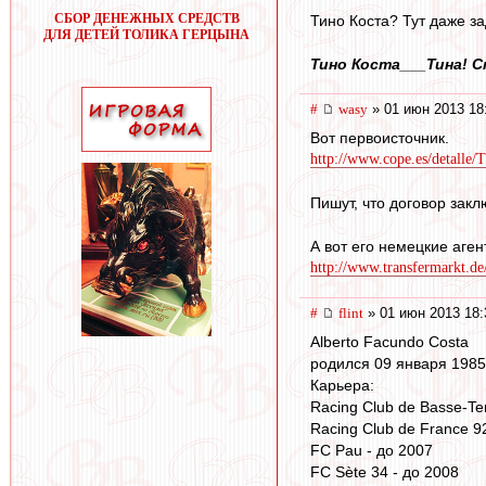
СБОР ДЕНЕЖНЫХ СРЕДСТВ
Тино Коста? Тут даже за
ДЛЯ ДЕТЕЙ ТОЛИКА ГЕРЦЫНА
Тино Коста___Тина! Ст
#
wasy
» 01 июн 2013 18
Вот первоисточник.
http://www.cope.es/detalle/
Пишут, что договор закл
А вот его немецкие агент
http://www.transfermarkt.de
#
flint
» 01 июн 2013 18:
Alberto Facundo Costa
родился 09 января 1985
Карьера:
Racing Club de Basse-Ter
Racing Club de France 9
FC Pau - до 2007
FC Sète 34 - до 2008