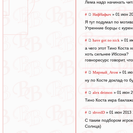
Лема надо начинать чита
#
НафНафыч
» 01 июн 20
Я тут подумал по мотив
Утренние борцы с курен
#
have got no nick
» 01 и
а чего этот Тино Коста
хоть сильнее Ибсона?
говноресурс говорит, чт
#
Мирный_Атом
» 01 ию
ну по Косте доклад-то б
#
alex deimon
» 01 июн 2
Тино Коста икра баклаж
#
shvedD
» 01 июн 2013 
С таким подбором игроко
Солнца)