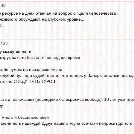
:49
 ресурсе на днях отвечал на вопрос о "цели человечества".
ковского обсуждают, на глубоком уровне...
".
7:29
у скажу, коллеги
отрут, как это бывает в последнее время
 себя чужим на празднике жизни
голубой пул, про судей, про то, что теперь у Валеры остался п
то, что Я ЖДУ ПЯТЬ ТУРОВ
ств и говночашек (последние бы всрались вообще), 10 лет уже те
ру
 много и бессильно пьем
 у меня есть надежда! Вдруг нашего коуча все-таки попросят до тог