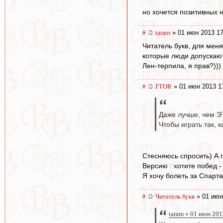
но хочется позитивных 
#
taram
» 01 июн 2013 17
Читатель букв, для мен
которые люди допускают
Лен-терпила, я прав?)))
#
FTOR
» 01 июн 2013 1
Даже лучше, чем Э
Чтобы играть так, 
Стесняюсь спросить) А п
Версию : хотите побед -
Я хочу болеть за Спарта
#
Читатель букв
» 01 июн
taram » 01 июн 201