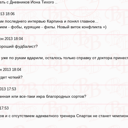
ть с Дневников Иона Тихого ..
13 18:06
ам последнего интервью Карпина и понял главное...
ием - фобы, курящие - филы. Новый виток конфликта =)
юн 2013 18:04
 хороший фудбалист?
о уже по рукам вдарили, осталось только справку от доктора принест
н 2013 18:04
удет чоткий?
013 17:53
анная или все-таки икра благородных сортов?
17:53
в и с отсутствием адекватного тренера Спартак не станет чемпионо