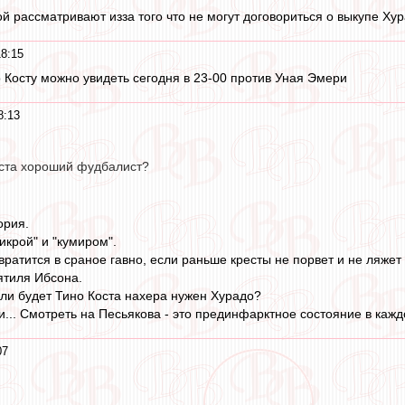
й рассматривают изза того что не могут договориться о выкупе Ху
8:15
о Косту можно увидеть сегодня в 23-00 против Уная Эмери
8:13
Коста хороший фудбалист?
ория.
икрой" и "кумиром".
атится в сраное гавно, если раньше кресты не порвет и не ляжет в
ятиля Ибсона.
ли будет Тино Коста нахера нужен Хурадо?
... Смотреть на Песьякова - это прединфарктное состояние в кажд
07