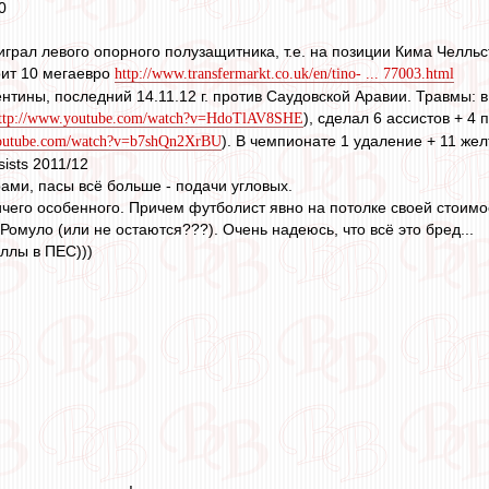
0
играл левого опорного полузащитника, т.е. на позиции Кима Челль
оит 10 мегаевро
http://www.transfermarkt.co.uk/en/tino- ... 77003.html
ентины, последний 14.11.12 г. против Саудовской Аравии. Травмы:
), сделал 6 ассистов + 4 
ttp://www.youtube.com/watch?v=HdoTlAV8SHE
). В чемпионате 1 удаление + 11 желт
youtube.com/watch?v=b7shQn2XrBU
sists 2011/12
ами, пасы всё больше - подачи угловых.
ичего особенного. Причем футболист явно на потолке своей стоимос
Ромуло (или не остаются???). Очень надеюсь, что всё это бред...
иллы в ПЕС)))